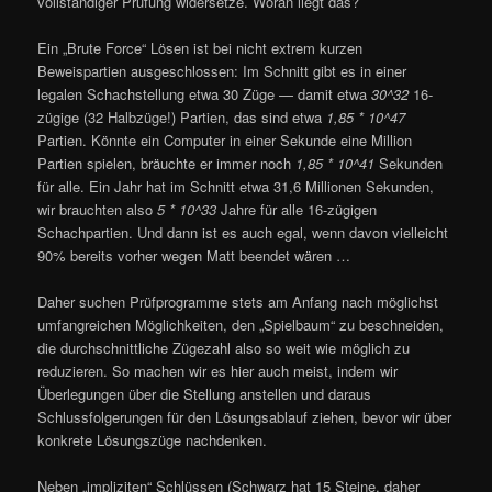
vollständiger Prüfung widersetze. Woran liegt das?
Ein „Brute Force“ Lösen ist bei nicht extrem kurzen
Beweispartien ausgeschlossen: Im Schnitt gibt es in einer
legalen Schachstellung etwa 30 Züge — damit etwa
30^32
16-
zügige (32 Halbzüge!) Partien, das sind etwa
1,85 * 10^47
Partien. Könnte ein Computer in einer Sekunde eine Million
Partien spielen, bräuchte er immer noch
1,85 * 10^41
Sekunden
für alle. Ein Jahr hat im Schnitt etwa 31,6 Millionen Sekunden,
wir brauchten also
5 * 10^33
Jahre für alle 16-zügigen
Schachpartien. Und dann ist es auch egal, wenn davon vielleicht
90% bereits vorher wegen Matt beendet wären …
Daher suchen Prüfprogramme stets am Anfang nach möglichst
umfangreichen Möglichkeiten, den „Spielbaum“ zu beschneiden,
die durchschnittliche Zügezahl also so weit wie möglich zu
reduzieren. So machen wir es hier auch meist, indem wir
Überlegungen über die Stellung anstellen und daraus
Schlussfolgerungen für den Lösungsablauf ziehen, bevor wir über
konkrete Lösungszüge nachdenken.
Neben „impliziten“ Schlüssen (Schwarz hat 15 Steine, daher