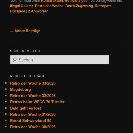
Veröffentlicht unter
Konstruktion
,
Retroanalyse
|
Verschlagwortet mit
Illegal Cluster
,
Retro der Woche
,
Retro-Zugzwang
,
Retropatt
,
Rochade
|
2
Antworten
B
←
Ältere Beiträge
e
i
t
SUCHEN IM BLOG
r
S
a
u
g
c
s
h
NEUESTE BEITRÄGE
n
e
Retro der Woche 33/2026
a
n
Magdeburg
v
Retro der Woche 32/2026
i
Retros beim WFCC-70 Turnier
g
Bald geht es los!
a
Retro der Woche 31/2026
t
Bernd Schwarzkopf 80
i
Retro der Woche 30/2026
o