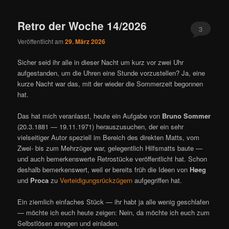
ü
Retro der Woche 14/2026
3
Veröffentlicht am
29. März 2026
Sicher seid ihr alle in dieser Nacht um kurz vor zwei Uhr
aufgestanden, um die Uhren eine Stunde vorzustellen? Ja, eine
kurze Nacht war das, mit der wieder die Sommerzeit begonnen
hat.
Das hat mich veranlasst, heute ein Aufgabe von
Bruno Sommer
(20.3.1881 — 19.11.1971) herauszusuchen, der ein sehr
vielseitiger Autor speziell im Bereich des direkten Matts, vom
Zwei- bis zum Mehrzüger war, gelegentlich Hilfsmatts baute —
und auch bemerkenswerte Retrostücke veröffentlicht hat. Schon
deshalb bemerkenswert, weil er bereits früh die Ideen von
Høeg
und
Proca
zu
Verteidigungsrückzügern
aufgegriffen hat.
Ein ziemlich einfaches Stück — ihr habt ja alle wenig geschlafen
— möchte ich euch heute zeigen: Nein, da möchte ich euch zum
Selbstlösen anregen und einladen.