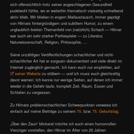
sich offensichtlich trotz seiner angeschlagenen Gesundheit
pudelwohl fühlte, wo er weiterhin thematisch vielseitig schreibend
aktiv blieb. Wir blieben in engem Mailaustausch, immer geprägt
von Hilmars hintergründigem und subtilem Humor, zu einem
unglaublich breiten Themenfeld von (natürlich) Schach — Hilmar
war auch ein sehr starker Partiespieler — zu Literatur,
Naturwissenschaft, Religion, Philosophie, …
Seine unzähligen Veröffentlichungen schachlicher und nicht-
schachlicher Art hat er sorgsam dokumentiert und viele direkt im
Internet zugänglich gemacht. Ich kann euch nur empfehlen, auf
seiner Website
zu stöbern — und ich muss euch gleichzeitig
davor warnen: Ich kenne nur wenige Seiten, auf denen ich immer
wieder in die Gefahr laufe, komplett Zeit, Raum, Essen und
Schlafen zu vergessen.
Zu Hilmars problemschachlichen Schwerpunkten verweise ich
einfach auf meine Beiträge zu seinem
70.
bzw.
75. Geburtstag
.
„Über den Zaun“ blickend möchte ich euch einen humorvollen
Vierzüger vorstellen, den Hilmar im Alter von 25 Jahren