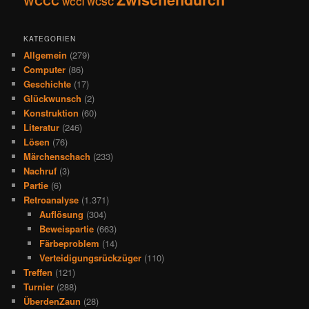
WCCC
WCSC
WCCI
KATEGORIEN
Allgemein
(279)
Computer
(86)
Geschichte
(17)
Glückwunsch
(2)
Konstruktion
(60)
Literatur
(246)
Lösen
(76)
Märchenschach
(233)
Nachruf
(3)
Partie
(6)
Retroanalyse
(1.371)
Auflösung
(304)
Beweispartie
(663)
Färbeproblem
(14)
Verteidigungsrückzüger
(110)
Treffen
(121)
Turnier
(288)
ÜberdenZaun
(28)