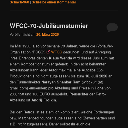
Schach-960
|
Schreibe einen Kommentar
WFCC-70-Jubiläumsturnier
Veröffentlicht am
20. März 2026
Im Mai 1956, also vor beinahe 70 Jahren, wurde die (Vorläufer-
Organisation “PCCC”)
WFCC
gegründet, und auf Anregung
ihres Ehrenpräsidenten
Klaus Wenda
wird dieses Jubiläum mit
einem Kompositionsturnier gefeiert: In den acht bekannten
Abteilungen kann jeder Autor maximal eine Aufgabe (Co-
Produktionen sind nicht zugelassen) bis zum
16. Juli 2026
an
den Turnierdirektor
Narayan Shankar Ram
(wfcc70jt (at)
gmail.com) einsenden; pro Abteilung sind Preise in Höhe von
200, 150 und 100 EURO ausgelobt. Preisrichter der Retro-
Abteilung ist
Andrij Frolkin
.
Bei den Retros ist es ziemlich kompliziert, welche Forderungen
bzw. Märchenbedingungen zugelassen sind (Beweispartien sind
z.B.
nicht
zugelassen). Daher solltet ihr euch die