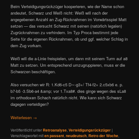
Beim Verteidigungsrückzüger kooperieren, wie der Name schon
andeutet, Schwarz und Weiß nicht: Weiß will nach der
angegebenen Anzahl an Zug-Rücknahmen im Vorwärtsspiel Matt
setzen — das versucht Schwarz mit seinen (natürlich legalen)
Zugrücknahmen zu verhindern. Im Typ Proca bestimmt jede
Seite für die eigenen Rücknahmen, ob und ggf. welcher Schlag in
dem Zug vorkam.
Weiß will die a-Linie freispielen, um dann mit seinem Turm auf a8
Matt zu setzen. Um entsprechend umzugruppieren, muss er die
Schwarzen beschäftigen.
Also versuchen wir R: 1.Kd6-c5 D∼-g3+/ Tf4-f2+ 2.c5xb6 e. p.
b7-b5 -3.Sb6-a4 &amp; vor 1.Txa8#. dies ginge wegen des sLa8
im orthodoxen Schach natürlich nicht. Wie kann sich Schwarz
dagegen verteidigen?
Weiterlesen
→
Veröffentlicht unter
Retroanalyse
,
Verteidigungsrückzüger
|
Verschlagwortet mit
en passant
,
neudeutsch
,
Retro der Woche
,