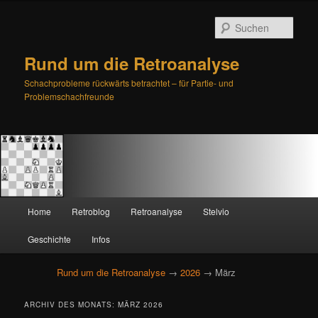
Such
Rund um die Retroanalyse
Schachprobleme rückwärts betrachtet – für Partie- und
Problemschachfreunde
H
Home
Retroblog
Retroanalyse
Stelvio
Zum
Zum
a
u
Geschichte
Infos
primären
sekundären
p
t
Rund um die Retroanalyse
→
2026
→ März
Inhalt
Inhalt
m
e
springen
springen
ARCHIV DES MONATS:
MÄRZ 2026
n