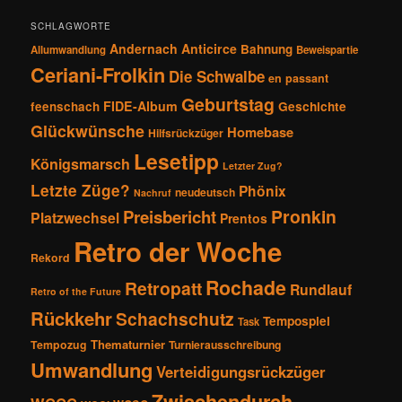
n
SCHLAGWORTE
Andernach
Anticirce
Bahnung
Allumwandlung
Beweispartie
Ceriani-Frolkin
Die Schwalbe
en passant
Geburtstag
FIDE-Album
feenschach
Geschichte
Glückwünsche
Homebase
Hilfsrückzüger
Lesetipp
Königsmarsch
Letzter Zug?
Letzte Züge?
Phönix
neudeutsch
Nachruf
Pronkin
Preisbericht
Platzwechsel
Prentos
Retro der Woche
Rekord
Rochade
Retropatt
Rundlauf
Retro of the Future
Rückkehr
Schachschutz
Tempospiel
Task
Thematurnier
Tempozug
Turnierausschreibung
Umwandlung
Verteidigungsrückzüger
Zwischendurch