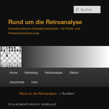
Such
Rund um die Retroanalyse
Schachprobleme rückwärts betrachtet – für Partie- und
Problemschachfreunde
H
Home
Retroblog
Retroanalyse
Stelvio
Zum
Zum
a
u
Geschichte
Infos
primären
sekundären
p
t
Rund um die Retroanalyse
→ Rundlauf
Inhalt
Inhalt
m
e
springen
springen
SCHLAGWORT-ARCHIV:
RUNDLAUF
n