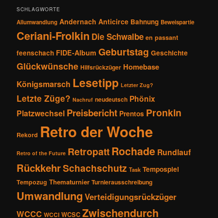
SCHLAGWORTE
Andernach
Anticirce
Bahnung
Allumwandlung
Beweispartie
Ceriani-Frolkin
Die Schwalbe
en passant
Geburtstag
FIDE-Album
feenschach
Geschichte
Glückwünsche
Homebase
Hilfsrückzüger
Lesetipp
Königsmarsch
Letzter Zug?
Letzte Züge?
Phönix
neudeutsch
Nachruf
Pronkin
Preisbericht
Platzwechsel
Prentos
Retro der Woche
Rekord
Rochade
Retropatt
Rundlauf
Retro of the Future
Rückkehr
Schachschutz
Tempospiel
Task
Thematurnier
Tempozug
Turnierausschreibung
Umwandlung
Verteidigungsrückzüger
Zwischendurch
WCCC
WCSC
WCCI