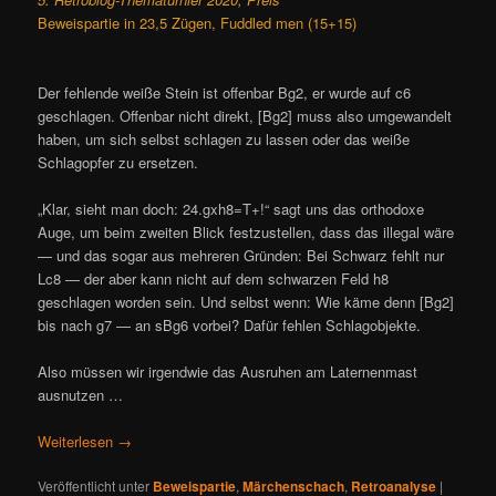
Beweispartie in 23,5 Zügen, Fuddled men (15+15)
Der fehlende weiße Stein ist offenbar Bg2, er wurde auf c6
geschlagen. Offenbar nicht direkt, [Bg2] muss also umgewandelt
haben, um sich selbst schlagen zu lassen oder das weiße
Schlagopfer zu ersetzen.
„Klar, sieht man doch: 24.gxh8=T+!“ sagt uns das orthodoxe
Auge, um beim zweiten Blick festzustellen, dass das illegal wäre
— und das sogar aus mehreren Gründen: Bei Schwarz fehlt nur
Lc8 — der aber kann nicht auf dem schwarzen Feld h8
geschlagen worden sein. Und selbst wenn: Wie käme denn [Bg2]
bis nach g7 — an sBg6 vorbei? Dafür fehlen Schlagobjekte.
Also müssen wir irgendwie das Ausruhen am Laternenmast
ausnutzen …
Weiterlesen
→
Veröffentlicht unter
Beweispartie
,
Märchenschach
,
Retroanalyse
|