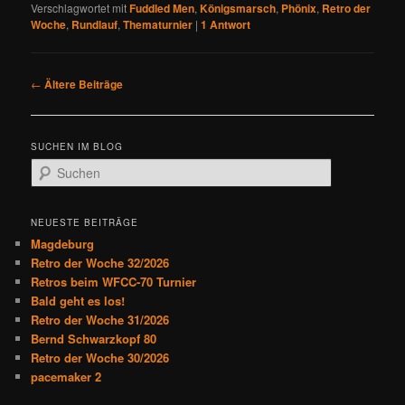
Verschlagwortet mit
Fuddled Men
,
Königsmarsch
,
Phönix
,
Retro der
Woche
,
Rundlauf
,
Thematurnier
|
1
Antwort
B
←
Ältere Beiträge
e
i
t
SUCHEN IM BLOG
r
S
a
u
g
c
s
h
NEUESTE BEITRÄGE
n
e
Magdeburg
a
n
Retro der Woche 32/2026
v
Retros beim WFCC-70 Turnier
i
Bald geht es los!
g
Retro der Woche 31/2026
a
Bernd Schwarzkopf 80
t
Retro der Woche 30/2026
i
pacemaker 2
o
n