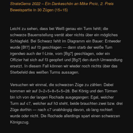
StrateGems 2022 – Ein Dankeschön an Mike Prcic, 2. Preis
Beweispartie in 30 Zügen (15+15)
Leicht zu sehen, dass bei Weiß genau ein Turm fehlt; die
schwarze Bauernstellung verrät aber nichts über ein mögliches
Schlagfeld. Bei Schwarz fehlt im Diagramm ein Bauer: Entweder
wurde [Bf7] auf f3 geschlagen — dann starb der weiße Turn
irgendwo auch der f-Linie, vom [Bg7] geschlagen, oder ein
Offizier hat sich auf f3 geopfert und [Bg7] den durch Umwandlung
ersetzt. In diesem Fall können wir wieder noch nichts über das
Sterbefeld des weißen Turms aussagen.
Versuchen wir einmal, die schwarzen Züge zu zählen: Dabei
kommen wir auf 3+2+5+8+5+5=28. Bei König und den Türmen
bin ich von der langen Rochade ausgegangen: Egal, welcher
Turm auf c7, welcher auf h3 steht, beide brauchten zwei bzw. drei
Züge dorthin — nach c7 unabhängig davon, ob lang rochiert
wurde oder nicht. Die Rochade allerdings spart einen schwarzen
Königszug.