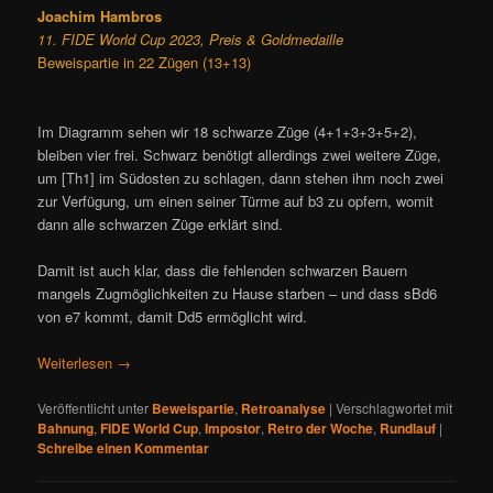
Joachim Hambros
11. FIDE World Cup 2023, Preis & Goldmedaille
Beweispartie in 22 Zügen (13+13)
Im Diagramm sehen wir 18 schwarze Züge (4+1+3+3+5+2),
bleiben vier frei. Schwarz benötigt allerdings zwei weitere Züge,
um [Th1] im Südosten zu schlagen, dann stehen ihm noch zwei
zur Verfügung, um einen seiner Türme auf b3 zu opfern, womit
dann alle schwarzen Züge erklärt sind.
Damit ist auch klar, dass die fehlenden schwarzen Bauern
mangels Zugmöglichkeiten zu Hause starben – und dass sBd6
von e7 kommt, damit Dd5 ermöglicht wird.
Weiterlesen
→
Veröffentlicht unter
Beweispartie
,
Retroanalyse
|
Verschlagwortet mit
Bahnung
,
FIDE World Cup
,
Impostor
,
Retro der Woche
,
Rundlauf
|
Schreibe einen Kommentar