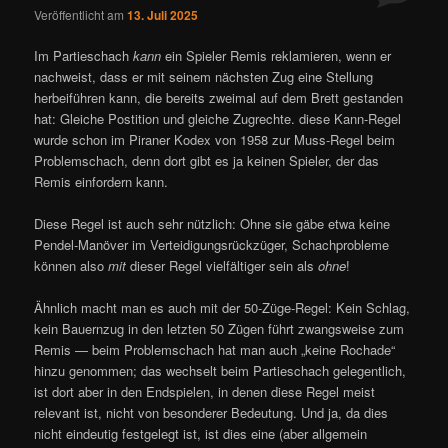
Veröffentlicht am
13. Juli 2025
Im Partieschach
kann
ein Spieler Remis reklamieren, wenn er
nachweist, dass er mit seinem nächsten Zug eine Stellung
herbeiführen kann, die bereits zweimal auf dem Brett gestanden
hat: Gleiche Postition und gleiche Zugrechte. diese Kann-Regel
wurde schon im Piraner Kodex von 1958 zur Muss-Regel beim
Problemschach, denn dort gibt es ja keinen Spieler, der das
Remis einfordern kann.
Diese Regel ist auch sehr nützlich: Ohne sie gäbe etwa keine
Pendel-Manöver im Verteidigungsrückzüger, Schachprobleme
können also
mit
dieser Regel vielfältiger sein als
ohne
!
Ähnlich macht man es auch mit der 50-Züge-Regel: Kein Schlag,
kein Bauernzug in den letzten 50 Zügen führt zwangsweise zum
Remis — beim Problemschach hat man auch „keine Rochade“
hinzu genommen; das wechselt beim Partieschach gelegentlich,
ist dort aber in den Endspielen, in denen diese Regel meist
relevant ist, nicht von besonderer Bedeutung. Und ja, da dies
nicht eindeutig festgelegt ist, ist dies eine (aber allgemein