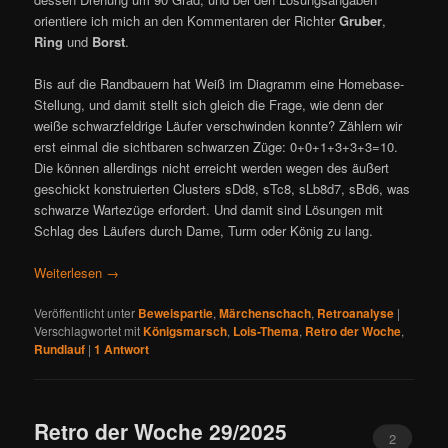
orientiere ich mich an den Kommentaren der Richter
Gruber
,
Ring
und
Borst
.
Bis auf die Randbauern hat Weiß im Diagramm eine Homebase-
Stellung, und damit stellt sich gleich die Frage, wie denn der
weiße schwarzfeldrige Läufer verschwinden konnte? Zählern wir
erst einmal die sichtbaren schwarzen Züge: 0+0+1+3+3+3=10.
Die können allerdings nicht erreicht werden wegen des äußert
geschickt konstruierten Clusters sDd8, sTc8, sLb8d7, sBd6, was
schwarze Wartezüge erfordert. Und damit sind Lösungen mit
Schlag des Läufers durch Dame, Turm oder König zu lang.
Weiterlesen
→
Veröffentlicht unter
Beweispartie
,
Märchenschach
,
Retroanalyse
|
Verschlagwortet mit
Königsmarsch
,
Lois-Thema
,
Retro der Woche
,
Rundlauf
|
1
Antwort
Retro der Woche 29/2025
2