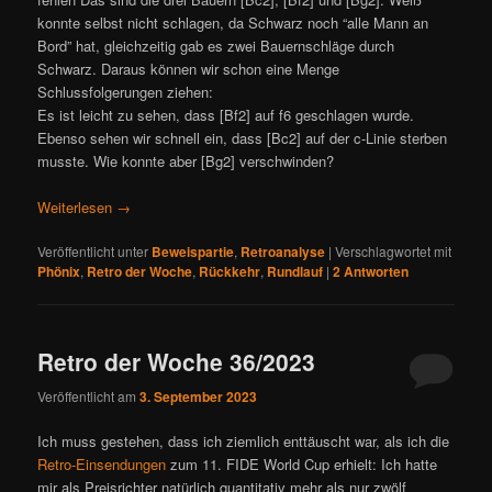
konnte selbst nicht schlagen, da Schwarz noch “alle Mann an
Bord” hat, gleichzeitig gab es zwei Bauernschläge durch
Schwarz. Daraus können wir schon eine Menge
Schlussfolgerungen ziehen:
Es ist leicht zu sehen, dass [Bf2] auf f6 geschlagen wurde.
Ebenso sehen wir schnell ein, dass [Bc2] auf der c-Linie sterben
musste. Wie konnte aber [Bg2] verschwinden?
Weiterlesen
→
Veröffentlicht unter
Beweispartie
,
Retroanalyse
|
Verschlagwortet mit
Phönix
,
Retro der Woche
,
Rückkehr
,
Rundlauf
|
2
Antworten
Retro der Woche 36/2023
Veröffentlicht am
3. September 2023
Ich muss gestehen, dass ich ziemlich enttäuscht war, als ich die
Retro-Einsendungen
zum 11. FIDE World Cup erhielt: Ich hatte
mir als Preisrichter natürlich quantitativ mehr als nur zwölf