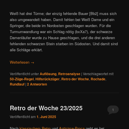
Weiß hat drei Türme; der einzig fehlende Bauer [Bb2] muss sich
also umgewandelt haben. Damit fehlen bei Weiß Dame und ein
Springer, die beide im Nordosten geschlagen wurden. Für die
Turmumwandlung war ein Schlag nötig (bxXa7), der schwarze
Damenläufer wurde zu Hause geschlagen, und die drei anderen
fehlenden schwarzen Stein starben im Südosten. Und damit sind
alle Schläge erklärt.
Weiterlesen
→
Veröffentlicht unter
Auflösung
,
Retroanalyse
|
Verschlagwortet mit
50-Züge-Regel
,
Hilfsrückzüger
,
Retro der Woche
,
Rochade
,
Rundlauf
|
2
Antworten
Retro der Woche 23/2025
1
Veröffentlicht am
1. Juni 2025
Nach
klassischem Retro
und
Anticirce-Proca
geht es bei