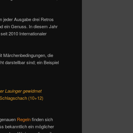
in jeder Ausgabe drei Retros
und ein Genuss. In diesem Jahr
seit 2010 Internationaler
mit Märchenbedingungen, die
 darstellbar sind; ein Beispiel
er Lauinger gewidmet
, Schlagschach (10+12)
 genauen
Regeln
finden sich
ss bekanntlich ein möglicher