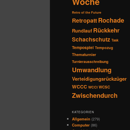
Woche
Retro of the Future
Rochade
Retropatt
Rückkehr
Rundlauf
Schachschutz
Task
Tempospiel
Tempozug
Thematurnier
Turnierausschreibung
Umwandlung
Verteidigungsrückzüger
WCCC
WCSC
WCCI
Zwischendurch
KATEGORIEN
Allgemein
(279)
Computer
(86)