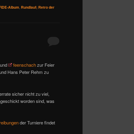
FIDE-Album
,
Rundlauf; Retro der
und
feenschach
zur Feier
 und Hans Peter Rehm zu
rrate sicher nicht zu viel,
ingeschickt worden sind, was
reibungen
der Turniere findet