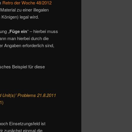
im
Retro der Woche 48/2012
aterial zu einer illegalen
 Königen) legal wird.
ung „
Füge ein
“ – hierbei muss
ann man hierbei durch die
r Angaben erforderlich sind,
sches Beispiel für diese
 Unit(s)’ Problems 21.8.2011
1)
och Einsetzungsfeld ist
ir zunächst einmal die