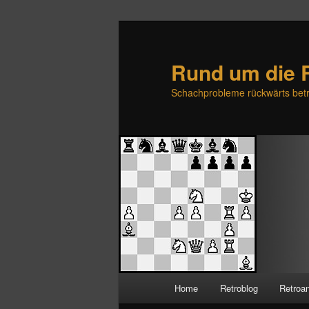
Rund um die 
Schachprobleme rückwärts betr
H
Home
Retroblog
Retroa
Zum
Zum
a