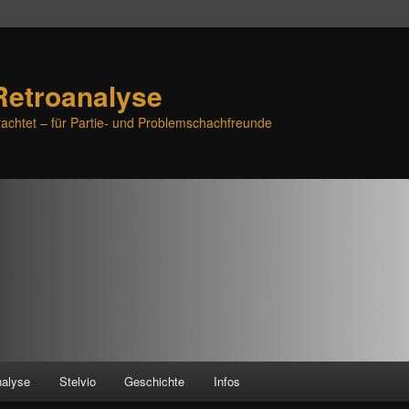
Retroanalyse
achtet – für Partie- und Problemschachfreunde
nalyse
Stelvio
Geschichte
Infos