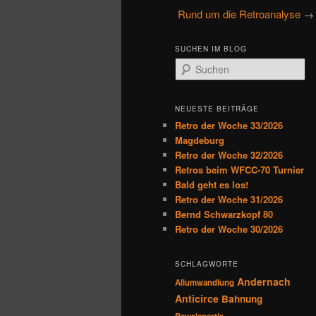
u
Rund um die Retroanalyse
primären
sekundären
p
t
Inhalt
Inhalt
SUCHEN IM BLOG
m
S
e
u
springen
springen
n
c
h
ü
NEUESTE BEITRÄGE
e
Retro der Woche 33/2026
n
Magdeburg
Retro der Woche 32/2026
Retros beim WFCC-70 Turnier
Bald geht es los!
Retro der Woche 31/2026
Bernd Schwarzkopf 80
Retro der Woche 30/2026
SCHLAGWORTE
Andernach
Allumwandlung
Anticirce
Bahnung