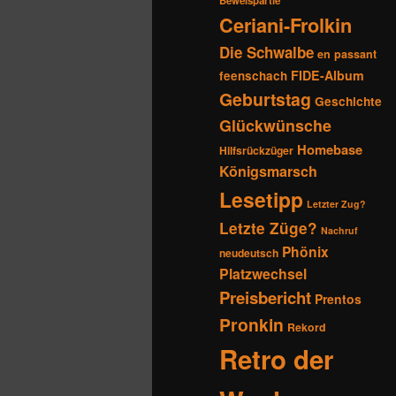
Beweispartie
Ceriani-Frolkin
Die Schwalbe
en passant
FIDE-Album
feenschach
Geburtstag
Geschichte
Glückwünsche
Homebase
Hilfsrückzüger
Königsmarsch
Lesetipp
Letzter Zug?
Letzte Züge?
Nachruf
Phönix
neudeutsch
Platzwechsel
Preisbericht
Prentos
Pronkin
Rekord
Retro der