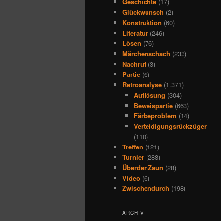
Geschichte
(17)
Glückwunsch
(2)
Konstruktion
(60)
Literatur
(246)
Lösen
(76)
Märchenschach
(233)
Nachruf
(3)
Partie
(6)
Retroanalyse
(1.371)
Auflösung
(304)
Beweispartie
(663)
Färbeproblem
(14)
Verteidigungsrückzüger
(110)
Treffen
(121)
Turnier
(288)
ÜberdenZaun
(28)
Video
(6)
Zwischendurch
(198)
ARCHIV