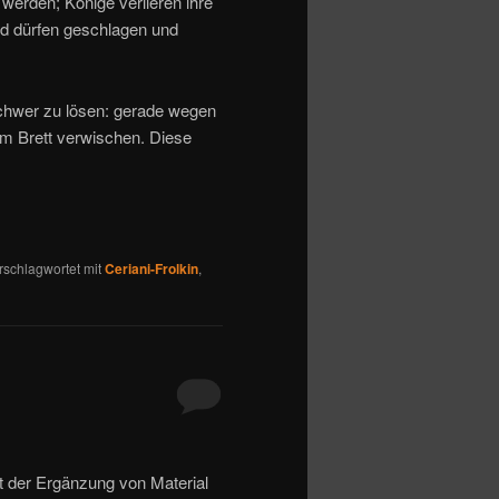
werden; Könige verlieren ihre
nd dürfen geschlagen und
chwer zu lösen: gerade wegen
dem Brett verwischen. Diese
rschlagwortet mit
Ceriani-Frolkin
,
it der Ergänzung von Material