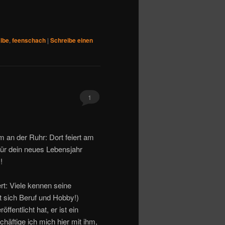
lbe
,
feenschach
|
Schreibe einen
1
an der Ruhr: Dort feiert am
für dein neues Lebensjahr
!
ert: Viele kennen seine
t sich Beruf und Hobby!)
öffentlicht hat, er ist ein
häftige ich mich hier mit ihm,