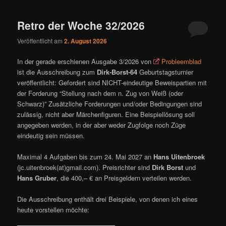
ü
Retro der Woche 32/2026
Veröffentlicht am
2. August 2026
In der gerade erschienen Ausgabe 3/2026 von
Probleemblad
ist die Ausschreibung zum
Dirk-Borst-64
Geburtstagsturnier
veröffentlicht: Gefordert sind NICHT-eindeutige Beweispartien mit
der Forderung “Stellung nach dem n. Zug von Weiß (oder
Schwarz)” Zusätzliche Forderungen und/oder Bedingungen sind
zulässig, nicht aber Märchenfiguren. Eine Beispiellösung soll
angegeben werden, in der aber weder Zugfolge noch Züge
eindeutig sein müssen.
Maximal 4 Aufgaben bis zum 24. Mai 2027 an
Hans Uitenbroek
(jc.uitenbroek(at)gmail.com). Preisrichter sind
Dirk Borst
und
Hans Gruber
, die 400,– € an Preisgeldern verteilen werden.
Die Ausschreibung enthält drei Beispiele, von denen ich eines
heute vorstellen möchte: