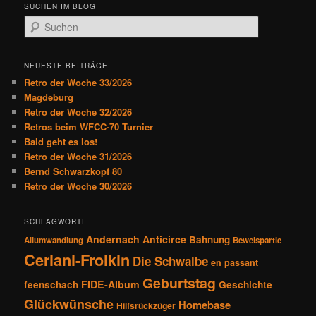
t
SUCHEN IM BLOG
r
S
a
u
g
c
s
h
NEUESTE BEITRÄGE
n
e
Retro der Woche 33/2026
a
n
Magdeburg
v
Retro der Woche 32/2026
i
Retros beim WFCC-70 Turnier
g
Bald geht es los!
a
Retro der Woche 31/2026
t
Bernd Schwarzkopf 80
i
Retro der Woche 30/2026
o
n
SCHLAGWORTE
Andernach
Anticirce
Bahnung
Allumwandlung
Beweispartie
Ceriani-Frolkin
Die Schwalbe
en passant
Geburtstag
FIDE-Album
feenschach
Geschichte
Glückwünsche
Homebase
Hilfsrückzüger