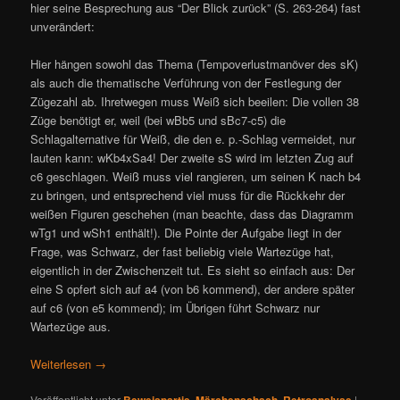
hier seine Besprechung aus “Der Blick zurück” (S. 263-264) fast
unverändert:
Hier hängen sowohl das Thema (Tempoverlustmanöver des sK)
als auch die thematische Verführung von der Festlegung der
Zügezahl ab. Ihretwegen muss Weiß sich beeilen: Die vollen 38
Züge benötigt er, weil (bei wBb5 und sBc7-c5) die
Schlagalternative für Weiß, die den e. p.-Schlag vermeidet, nur
lauten kann: wKb4xSa4! Der zweite sS wird im letzten Zug auf
c6 geschlagen. Weiß muss viel rangieren, um seinen K nach b4
zu bringen, und entsprechend viel muss für die Rückkehr der
weißen Figuren geschehen (man beachte, dass das Diagramm
wTg1 und wSh1 enthält!). Die Pointe der Aufgabe liegt in der
Frage, was Schwarz, der fast beliebig viele Wartezüge hat,
eigentlich in der Zwischenzeit tut. Es sieht so einfach aus: Der
eine S opfert sich auf a4 (von b6 kommend), der andere später
auf c6 (von e5 kommend); im Übrigen führt Schwarz nur
Wartezüge aus.
Weiterlesen
→
Veröffentlicht unter
Beweispartie
,
Märchenschach
,
Retroanalyse
|