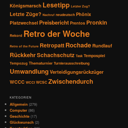
Lesetipp
Königsmarsch
Letzter Zug?
Letzte Züge?
Phönix
neudeutsch
Nachruf
Pronkin
Preisbericht
Platzwechsel
Prentos
Retro der Woche
Rekord
Rochade
Retropatt
Rundlauf
Retro of the Future
Rückkehr
Schachschutz
Tempospiel
Task
Thematurnier
Tempozug
Turnierausschreibung
Umwandlung
Verteidigungsrückzüger
Zwischendurch
WCCC
WCSC
WCCI
KATEGORIEN
Allgemein
(279)
Computer
(86)
Geschichte
(17)
Glückwunsch
(2)