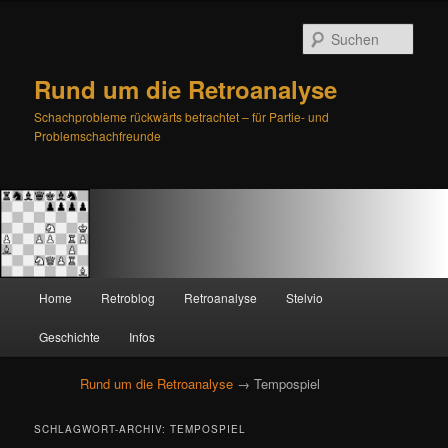
Such
Rund um die Retroanalyse
Schachprobleme rückwärts betrachtet – für Partie- und
Problemschachfreunde
H
Home
Retroblog
Retroanalyse
Stelvio
Zum
Zum
a
u
Geschichte
Infos
primären
sekundären
p
t
Rund um die Retroanalyse
→ Tempospiel
Inhalt
Inhalt
m
e
springen
springen
SCHLAGWORT-ARCHIV:
TEMPOSPIEL
n