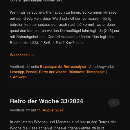
Wenn wir versuchen, thematisch zu lösen, so kommen wir rasch
auf den Gedanken, dass Weiß schnell den schwarzen König
befreien konnte, sodass der rasch nach b5 kommt, wo er dann
quasi den kompletten weißen Damenflügel lahmlegt, da [Sc3] nur
mit Schachgebot sein Domizil verlassen könnte. Das legt einen
Beginn mit 1.Sf3, 2.Se5, 3.Sxd7 Kxd7 nahe.
Weiterlesen
→
Veröffentlicht unter
Beweispartie
,
Retroanalyse
|
Verschlagwortet mit
Lesetipp
,
Pendel
,
Retro der Woche
,
Rückkehr
,
Tempospiel
|
1
Antwort
Retro der Woche 33/2024
1
Veröffentlicht am
11. August 2024
In den letzten Wochen und Monaten sind hier in den Retros der
Woche die klassischen Auflöse-Aufgaben etwas zu kurz