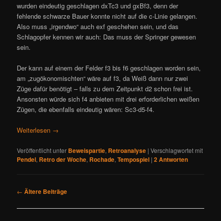
wurden eindeutig geschlagen dxTc3 und gxBf3, denn der
fehlende schwarze Bauer konnte nicht auf die c-Linie gelangen.
Also muss „irgendwo“ auch exf geschehen sein, und das
Schlagopfer kennen wir auch: Das muss der Springer gewesen
sein.
Der kann auf einem der Felder f3 bis f6 geschlagen worden sein,
am „zugökonomischten“ wäre auf f3, da Weiß dann nur zwei
Züge dafür benötigt – falls zu dem Zeitpunkt d2 schon frei ist.
Ansonsten würde sich f4 anbieten mit drei erforderlichen weißen
Zügen, die ebenfalls eindeutig wären: Sc3-d5-f4.
Weiterlesen
→
Veröffentlicht unter
Beweispartie
,
Retroanalyse
|
Verschlagwortet mit
Pendel
,
Retro der Woche
,
Rochade
,
Tempospiel
|
2
Antworten
B
←
Ältere Beiträge
e
i