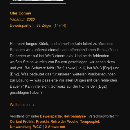
Ofer Comay
Variantim 2023
Beweispartie in 33 Zügen (14+14)
Ein recht langes Stück, und sicherlich kein leicht zu lösendes!
Schauen wir zunächst einmal nach offensichtlichen Schlagfällen:
Da sehen wir auf bei Weiß einen: axb. Und beide fehlenden
weißen Steine wurden von Bauern geschlagen, wir sehen dxe6
und gxf. Bei Schwarz fehlt [Ba7] sowie [Lc8], bei Weiß [Bg2] und
[Bh2]. Was bedeutet das für unseren weiteren Vorüberlegungen
zur Lösung — was passierte vor allen Dingen mit den fehlenden
Bauern? Kann vielleicht Schwarz auf der f-Linie den [Bg2]
geschlagen haben?
Weiterlesen
→
Veröffentlicht unter
Beweispartie
,
Retroanalyse
|
Verschlagwortet mit
Ceriani-Frolkin
,
Pronkin
,
Retro der Woche
,
Tempospiel
,
Umwandlung
,
WCCI
|
2
Antworten