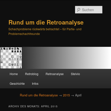
Such
Rund um die Retroanalyse
Schachprobleme rückwärts betrachtet – für Partie- und
Problemschachfreunde
H
Home
Retroblog
Retroanalyse
Stelvio
Zum
Zum
a
u
Geschichte
Infos
primären
sekundären
p
t
Rund um die Retroanalyse
→
2015
→ April
Inhalt
Inhalt
m
e
springen
springen
ARCHIV DES MONATS:
APRIL 2015
n