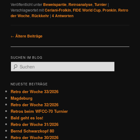
Veröffentlicht unter
Beweispartie
,
Retroanalyse
,
Turnier
|
Verschlagwortet mit
Ceriani-Frolkin
,
FIDE World Cup
,
Pronkin
,
Retro
der Woche
,
Rückkehr
|
4
Antworten
B
←
Ältere Beiträge
e
i
t
SUCHEN IM BLOG
r
S
a
u
g
c
s
h
NEUESTE BEITRÄGE
n
e
Retro der Woche 33/2026
a
n
Magdeburg
v
Retro der Woche 32/2026
i
Retros beim WFCC-70 Turnier
g
Bald geht es los!
a
Retro der Woche 31/2026
t
Bernd Schwarzkopf 80
i
Retro der Woche 30/2026