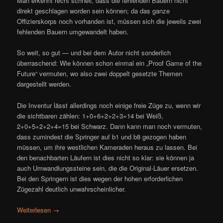
Man erkennt recht schnell, dass die fehlenden Bauern nicht
direkt geschlagen worden sein können; da das ganze
Offizierskorps noch vorhanden ist, müssen sich die jeweils zwei
fehlenden Bauern umgewandelt haben.
So weit, so gut — und bei dem Autor nicht sonderlich
überraschend: Wie können schon einmal ein „Proof Game of the
Future“ vermuten, wo also zwei doppelt gesetzte Themen
dargestellt werden.
Die Inventur lässt allerdings noch einige freie Züge zu, wenn wir
die sichtbaren zählen: 1+0+6+2+2+3=14 bei Weiß,
2+0+5+2+2+4=15 bei Schwarz. Dann kann man noch vermuten,
dass zumindest die Springer auf b1 und b8 gezogen haben
müssen, um ihre westlichen Kameraden heraus zu lassen. Bei
den benachbarten Läufern ist dies nicht so klar: sie können ja
auch Umwandlungssteine sein, die die Original-Läuer ersetzen.
Bei den Springern ist dies wegen der hohen erforderlichen
Zügezahl deutlich unwahrscheinlicher.
Weiterlesen
→