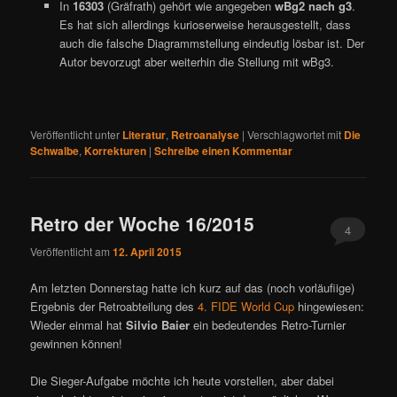
In
16303
(Gräfrath) gehört wie angegeben
wBg2 nach g3
.
Es hat sich allerdings kurioserweise herausgestellt, dass
auch die falsche Diagrammstellung eindeutig lösbar ist. Der
Autor bevorzugt aber weiterhin die Stellung mit wBg3.
Veröffentlicht unter
Literatur
,
Retroanalyse
|
Verschlagwortet mit
Die
Schwalbe
,
Korrekturen
|
Schreibe einen Kommentar
Retro der Woche 16/2015
4
Veröffentlicht am
12. April 2015
Am letzten Donnerstag hatte ich kurz auf das (noch vorläufiige)
Ergebnis der Retroabteilung des
4. FIDE World Cup
hingewiesen:
Wieder einmal hat
Silvio Baier
ein bedeutendes Retro-Turnier
gewinnen können!
Die Sieger-Aufgabe möchte ich heute vorstellen, aber dabei