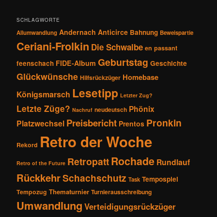
o
n
SCHLAGWORTE
Andernach
Anticirce
Bahnung
Allumwandlung
Beweispartie
Ceriani-Frolkin
Die Schwalbe
en passant
Geburtstag
FIDE-Album
feenschach
Geschichte
Glückwünsche
Homebase
Hilfsrückzüger
Lesetipp
Königsmarsch
Letzter Zug?
Letzte Züge?
Phönix
neudeutsch
Nachruf
Pronkin
Preisbericht
Platzwechsel
Prentos
Retro der Woche
Rekord
Rochade
Retropatt
Rundlauf
Retro of the Future
Rückkehr
Schachschutz
Tempospiel
Task
Thematurnier
Tempozug
Turnierausschreibung
Umwandlung
Verteidigungsrückzüger