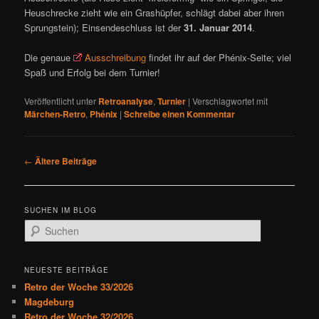
Heuschrecke zieht wie ein Grashüpfer, schlägt dabei aber ihren
Sprungstein); Einsendeschluss ist der
31. Januar 2014
.
Die genaue
Ausschreibung
findet ihr auf der Phénix-Seite; viel
Spaß und Erfolg bei dem Turnier!
Veröffentlicht unter
Retroanalyse
,
Turnier
|
Verschlagwortet mit
Märchen-Retro
,
Phénix
|
Schreibe einen Kommentar
B
←
Ältere Beiträge
e
i
t
SUCHEN IM BLOG
r
S
a
u
g
c
s
h
NEUESTE BEITRÄGE
n
e
Retro der Woche 33/2026
a
n
Magdeburg
v
Retro der Woche 32/2026