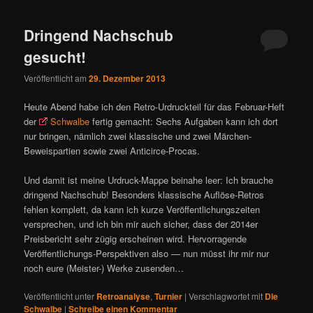
ü
Dringend Nachschub
gesucht!
Veröffentlicht am
29. Dezember 2013
Heute Abend habe ich den Retro-Urdruckteil für das Februar-Heft
der
Schwalbe
fertig gemacht: Sechs Aufgaben kann ich dort
nur bringen, nämlich zwei klassische und zwei Märchen-
Beweispartien sowie zwei Anticirce-Procas.
Und damit ist meine Urdruck-Mappe beinahe leer: Ich brauche
dringend Nachschub! Besonders klassische Auflöse-Retros
fehlen komplett, da kann ich kurze Veröffentlichungszeiten
versprechen, und ich bin mir auch sicher, dass der 2014er
Preisbericht sehr zügig erscheinen wird. Hervorragende
Veröffentlichungs-Perspektiven also — nun müsst ihr mir nur
noch eure (Meister-) Werke zusenden…
Veröffentlicht unter
Retroanalyse
,
Turnier
|
Verschlagwortet mit
Die
Schwalbe
|
Schreibe einen Kommentar