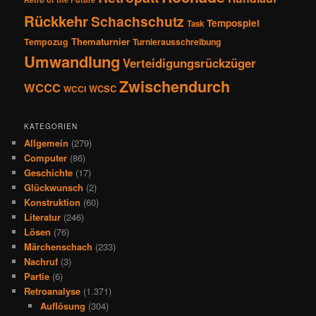
Rückkehr
Schachschutz
Tempospiel
Task
Thematurnier
Tempozug
Turnierausschreibung
Umwandlung
Verteidigungsrückzüger
Zwischendurch
WCCC
WCSC
WCCI
KATEGORIEN
Allgemein
(279)
Computer
(86)
Geschichte
(17)
Glückwunsch
(2)
Konstruktion
(60)
Literatur
(246)
Lösen
(76)
Märchenschach
(233)
Nachruf
(3)
Partie
(6)
Retroanalyse
(1.371)
Auflösung
(304)