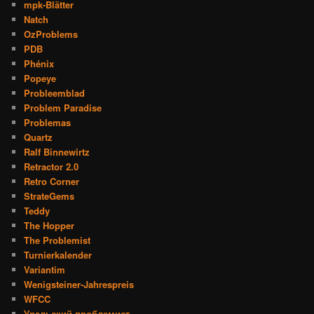
mpk-Blätter
Natch
OzProblems
PDB
Phénix
Popeye
Probleemblad
Problem Paradise
Problemas
Quartz
Ralf Binnewirtz
Retractor 2.0
Retro Corner
StrateGems
Teddy
The Hopper
The Problemist
Turnierkalender
Variantim
Wenigsteiner-Jahrespreis
WFCC
Уральский проблемист