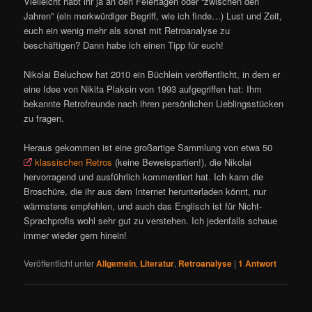
Vielleicht habt ihr ja an den Feiertagen oder “zwischen den
Jahren” (ein merkwürdiger Begriff, wie ich finde…) Lust und Zeit,
euch ein wenig mehr als sonst mit Retroanalyse zu
beschäftigen? Dann habe ich einen Tipp für euch!
Nikolai Beluchow hat 2010 ein Büchlein veröffentlicht, in dem er
eine Idee von Nikita Plaksin von 1993 aufgegriffen hat: Ihm
bekannte Retrofreunde nach ihren persönlichen Lieblingsstücken
zu fragen.
Heraus gekommen ist eine großartige Sammlung von etwa 50
klassischen Retros
(keine Beweispartien!), die Nikolai
hervorragend und ausführlich kommentiert hat. Ich kann die
Broschüre, die ihr aus dem Internet herunterladen könnt, nur
wärmstens empfehlen, und auch das Englisch ist für Nicht-
Sprachprofis wohl sehr gut zu verstehen. Ich jedenfalls schaue
immer wieder gern hinein!
Veröffentlicht unter
Allgemein
,
Literatur
,
Retroanalyse
|
1
Antwort