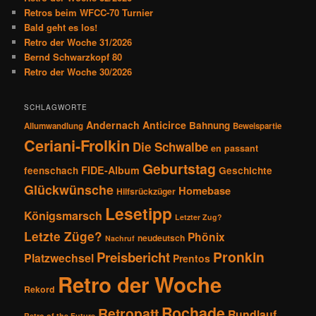
i
Retros beim WFCC-70 Turnier
g
Bald geht es los!
a
Retro der Woche 31/2026
t
Bernd Schwarzkopf 80
i
Retro der Woche 30/2026
o
n
SCHLAGWORTE
Andernach
Anticirce
Bahnung
Allumwandlung
Beweispartie
Ceriani-Frolkin
Die Schwalbe
en passant
Geburtstag
FIDE-Album
feenschach
Geschichte
Glückwünsche
Homebase
Hilfsrückzüger
Lesetipp
Königsmarsch
Letzter Zug?
Letzte Züge?
Phönix
neudeutsch
Nachruf
Pronkin
Preisbericht
Platzwechsel
Prentos
Retro der Woche
Rekord
Rochade
Retropatt
Rundlauf
Retro of the Future