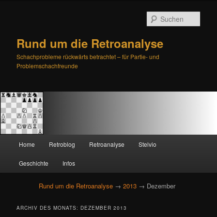
Such
Rund um die Retroanalyse
Schachprobleme rückwärts betrachtet – für Partie- und
Problemschachfreunde
H
Home
Retroblog
Retroanalyse
Stelvio
Zum
Zum
a
u
Geschichte
Infos
primären
sekundären
p
t
Rund um die Retroanalyse
→
2013
→ Dezember
Inhalt
Inhalt
m
e
springen
springen
ARCHIV DES MONATS:
DEZEMBER 2013
n