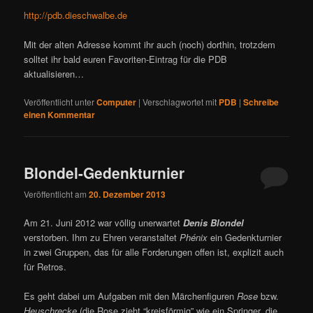
http://pdb.dieschwalbe.de
Mit der alten Adresse kommt ihr auch (noch) dorthin, trotzdem
solltet ihr bald euren Favoriten-Eintrag für die PDB
aktualisieren…
Veröffentlicht unter
Computer
|
Verschlagwortet mit
PDB
|
Schreibe
einen Kommentar
Blondel-Gedenkturnier
Veröffentlicht am
20. Dezember 2013
Am 21. Juni 2012 war völlig unerwartet
Denis Blondel
verstorben. Ihm zu Ehren veranstaltet
Phénix
ein Gedenkturnier
in zwei Gruppen, das für alle Forderungen offen ist, explizit auch
für Retros.
Es geht dabei um Aufgaben mit den Märchenfiguren
Rose
bzw.
Heuschrecke
(die Rose zieht “kreisförmig” wie ein Springer, die