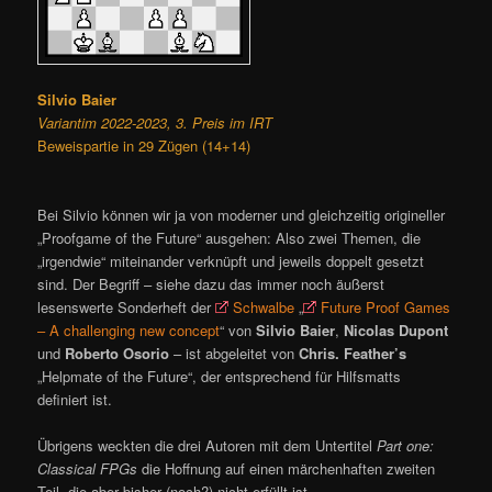
Silvio Baier
Variantim 2022-2023, 3. Preis im IRT
Beweispartie in 29 Zügen (14+14)
Bei Silvio können wir ja von moderner und gleichzeitig origineller
„Proofgame of the Future“ ausgehen: Also zwei Themen, die
„irgendwie“ miteinander verknüpft und jeweils doppelt gesetzt
sind. Der Begriff – siehe dazu das immer noch äußerst
lesenswerte Sonderheft der
Schwalbe
„
Future Proof Games
– A challenging new concept
“ von
Silvio Baier
,
Nicolas Dupont
und
Roberto Osorio
– ist abgeleitet von
Chris. Feather’s
„Helpmate of the Future“, der entsprechend für Hilfsmatts
definiert ist.
Übrigens weckten die drei Autoren mit dem Untertitel
Part one:
Classical FPGs
die Hoffnung auf einen märchenhaften zweiten
Teil, die aber bisher (noch?) nicht erfüllt ist.