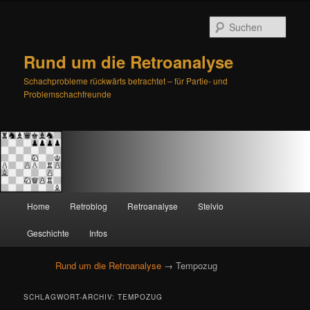
Such
Rund um die Retroanalyse
Schachprobleme rückwärts betrachtet – für Partie- und
Problemschachfreunde
H
Home
Retroblog
Retroanalyse
Stelvio
Zum
Zum
a
u
Geschichte
Infos
primären
sekundären
p
t
Rund um die Retroanalyse
→ Tempozug
Inhalt
Inhalt
m
e
springen
springen
SCHLAGWORT-ARCHIV:
TEMPOZUG
n