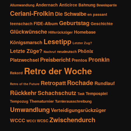
Andernach
Anticirce
Bahnung
Allumwandlung
Beweispartie
Ceriani-Frolkin
Die Schwalbe
en passant
Geburtstag
FIDE-Album
feenschach
Geschichte
Glückwünsche
Homebase
Hilfsrückzüger
Lesetipp
Königsmarsch
Letzter Zug?
Letzte Züge?
Phönix
neudeutsch
Nachruf
Pronkin
Preisbericht
Platzwechsel
Prentos
Retro der Woche
Rekord
Rochade
Retropatt
Rundlauf
Retro of the Future
Rückkehr
Schachschutz
Tempospiel
Task
Thematurnier
Tempozug
Turnierausschreibung
Umwandlung
Verteidigungsrückzüger
Zwischendurch
WCCC
WCSC
WCCI