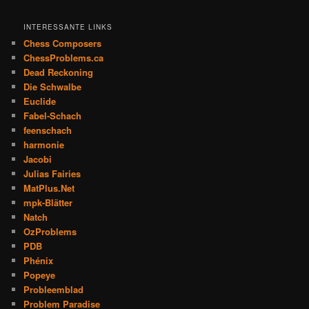
INTERESSANTE LINKS
Chess Composers
ChessProblems.ca
Dead Reckoning
Die Schwalbe
Euclide
Fabel-Schach
feenschach
harmonie
Jacobi
Julias Fairies
MatPlus.Net
mpk-Blätter
Natch
OzProblems
PDB
Phénix
Popeye
Probleemblad
Problem Paradise