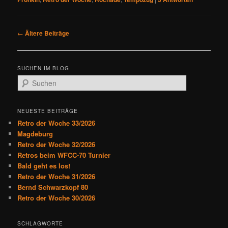
B
←
Ältere Beiträge
e
i
t
SUCHEN IM BLOG
r
S
a
u
g
c
s
h
NEUESTE BEITRÄGE
n
e
Retro der Woche 33/2026
a
n
Magdeburg
v
Retro der Woche 32/2026
i
Retros beim WFCC-70 Turnier
g
Bald geht es los!
a
Retro der Woche 31/2026
t
Bernd Schwarzkopf 80
i
Retro der Woche 30/2026
o
n
SCHLAGWORTE