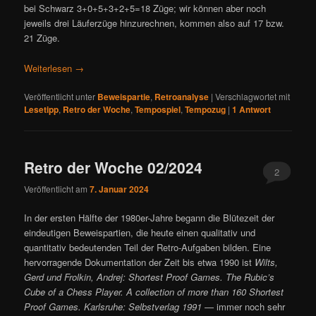
bei Schwarz 3+0+5+3+2+5=18 Züge; wir können aber noch
jeweils drei Läuferzüge hinzurechnen, kommen also auf 17 bzw.
21 Züge.
Weiterlesen
→
Veröffentlicht unter
Beweispartie
,
Retroanalyse
|
Verschlagwortet mit
Lesetipp
,
Retro der Woche
,
Tempospiel
,
Tempozug
|
1
Antwort
Retro der Woche 02/2024
2
Veröffentlicht am
7. Januar 2024
In der ersten Hälfte der 1980er-Jahre begann die Blütezeit der
eindeutigen Beweispartien, die heute einen qualitativ und
quantitativ bedeutenden Teil der Retro-Aufgaben bilden. Eine
hervorragende Dokumentation der Zeit bis etwa 1990 ist
Wilts,
Gerd und Frolkin, Andrej: Shortest Proof Games. The Rubic’s
Cube of a Chess Player. A collection of more than 160 Shortest
Proof Games. Karlsruhe: Selbstverlag 1991
— immer noch sehr