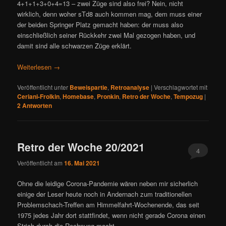
4+1+1+3+0+4=13 – zwei Züge sind also frei? Nein, nicht
wirklich, denn woher sTd8 auch kommen mag, dem muss einer
der beiden Springer Platz gemacht haben: der muss also
einschließlich seiner Rückkehr zwei Mal gezogen haben, und
damit sind alle schwarzen Züge erklärt.
Weiterlesen
→
Veröffentlicht unter
Beweispartie
,
Retroanalyse
|
Verschlagwortet mit
Ceriani-Frolkin
,
Homebase
,
Pronkin
,
Retro der Woche
,
Tempozug
|
2
Antworten
Retro der Woche 20/2021
4
Veröffentlicht am
16. Mai 2021
Ohne die leidige Corona-Pandemie wären neben mir sicherlich
einige der Leser heute noch in Andernach zum traditionellen
Problemschach-Treffen am Himmelfahrt-Wochenende, das seit
1975 jedes Jahr dort stattfindet, wenn nicht gerade Corona einen
Strich durch die Rechnung macht.