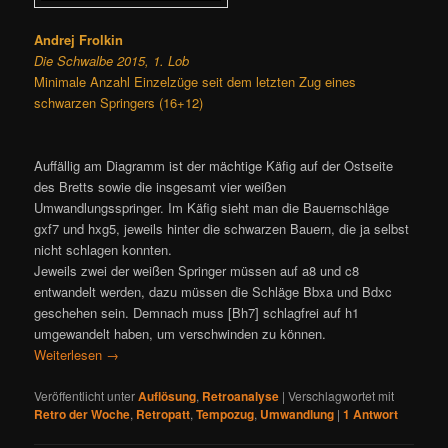
Andrej Frolkin
Die Schwalbe 2015, 1. Lob
Minimale Anzahl Einzelzüge seit dem letzten Zug eines
schwarzen Springers (16+12)
Auffällig am Diagramm ist der mächtige Käfig auf der Ostseite
des Bretts sowie die insgesamt vier weißen
Umwandlungsspringer. Im Käfig sieht man die Bauernschläge
gxf7 und hxg5, jeweils hinter die schwarzen Bauern, die ja selbst
nicht schlagen konnten.
Jeweils zwei der weißen Springer müssen auf a8 und c8
entwandelt werden, dazu müssen die Schläge Bbxa und Bdxc
geschehen sein. Demnach muss [Bh7] schlagfrei auf h1
umgewandelt haben, um verschwinden zu können.
Weiterlesen
→
Veröffentlicht unter
Auflösung
,
Retroanalyse
|
Verschlagwortet mit
Retro der Woche
,
Retropatt
,
Tempozug
,
Umwandlung
|
1
Antwort