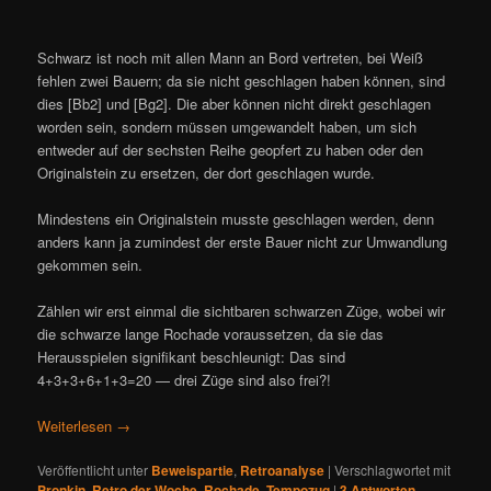
Schwarz ist noch mit allen Mann an Bord vertreten, bei Weiß
fehlen zwei Bauern; da sie nicht geschlagen haben können, sind
dies [Bb2] und [Bg2]. Die aber können nicht direkt geschlagen
worden sein, sondern müssen umgewandelt haben, um sich
entweder auf der sechsten Reihe geopfert zu haben oder den
Originalstein zu ersetzen, der dort geschlagen wurde.
Mindestens ein Originalstein musste geschlagen werden, denn
anders kann ja zumindest der erste Bauer nicht zur Umwandlung
gekommen sein.
Zählen wir erst einmal die sichtbaren schwarzen Züge, wobei wir
die schwarze lange Rochade voraussetzen, da sie das
Herausspielen signifikant beschleunigt: Das sind
4+3+3+6+1+3=20 — drei Züge sind also frei?!
Weiterlesen
→
Veröffentlicht unter
Beweispartie
,
Retroanalyse
|
Verschlagwortet mit
Pronkin
,
Retro der Woche
,
Rochade
,
Tempozug
|
3
Antworten