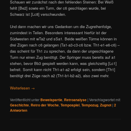
Schauen wir zunächst nach den fehlenden Steinen: Bei Weiß
fehlt [Be2] sowie ein Turm, der c6 geschlagen wurde, bei
Schwarz ist [Lc8] verschwunden.
Und dann machen wir uns Gedanken um die Zugreihenfolge,
zumindest in Teilen. Besonders interessant hierfür ist der
Südwesten mit wTa2 und sSa1. Beide weißen Türme können in
drei Zügen nach c6 gelangen (Ta1-a3-c3-c6 bzw. Th1-e1-e6-c6) –
das scheint für Th1 zu sprechen, da dann der ungeschlagene
Turm nur einen Zug benötigt. Der Springer muss bereits auf a1
stehen, bevor Bb3 gespielt werden kann, was gleichzeitig [Lc1]
befreit. Somit kann nicht Th1-a1-a2 erfolgt sein, sondern [Th1]
benötigt drei Züge nach a2 (Th1-b1-b2-a2), also zwei mehr.
Weiterlesen
→
Veröffentlicht unter
Beweispartie
,
Retroanalyse
|
Verschlagwortet mit
Geschichte
,
Retro der Woche
,
Tempospiel
,
Tempozug
,
Zugnot
|
2
Antworten