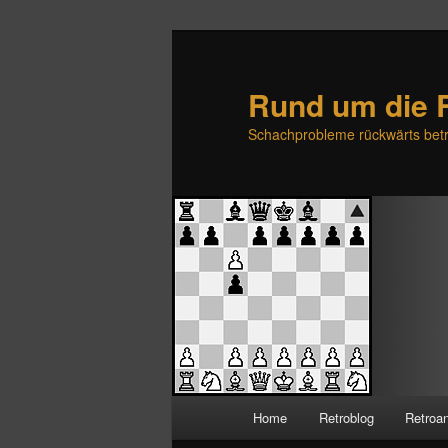
Rund um die 
Schachprobleme rückwärts betr
H
Home
Retroblog
Retroa
Zum
Zum
a