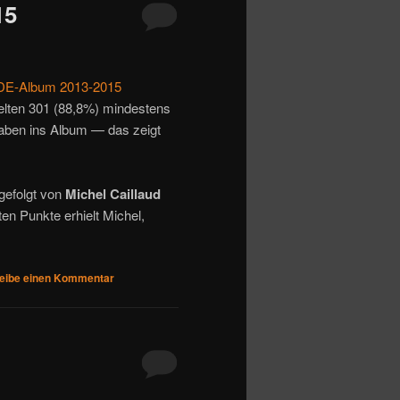
15
IDE-Album 2013-2015
ielten 301 (88,8%) mindestens
aben ins Album — das zeigt
 gefolgt von
Michel Caillaud
en Punkte erhielt Michel,
eibe einen Kommentar