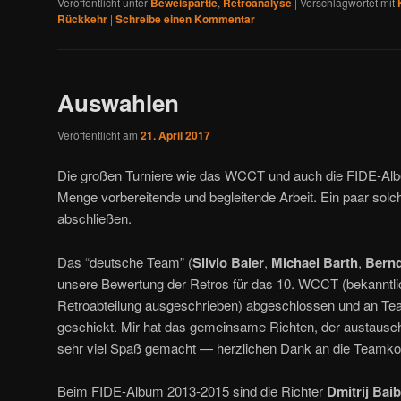
Veröffentlicht unter
Beweispartie
,
Retroanalyse
|
Verschlagwortet mit
Rückkehr
|
Schreibe einen Kommentar
Auswahlen
Veröffentlicht am
21. April 2017
Die großen Turniere wie das WCCT und auch die FIDE-Alb
Menge vorbereitende und begleitende Arbeit. Ein paar solc
abschließen.
Das “deutsche Team” (
Silvio Baier
,
Michael Barth
,
Bernd
unsere Bewertung der Retros für das 10. WCCT (bekanntlic
Retroabteilung ausgeschrieben) abgeschlossen und an T
geschickt. Mir hat das gemeinsame Richten, der austausc
sehr viel Spaß gemacht — herzlichen Dank an die Teamko
Beim FIDE-Album 2013-2015 sind die Richter
Dmitrij Bai