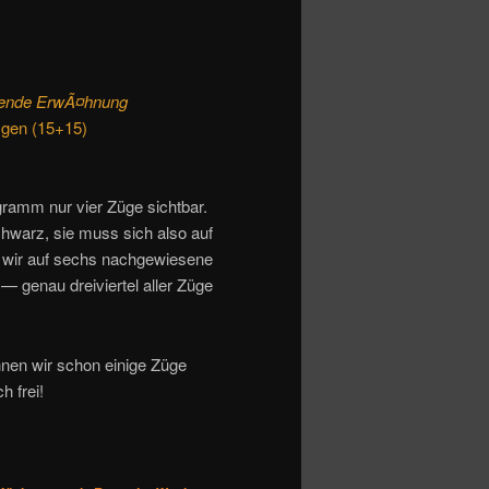
hrende ErwÃ¤hnung
¼gen (15+15)
ramm nur vier Züge sichtbar.
chwarz, sie muss sich also auf
t wir auf sechs nachgewiesene
genau dreiviertel aller Züge
nnen wir schon einige Züge
 frei!