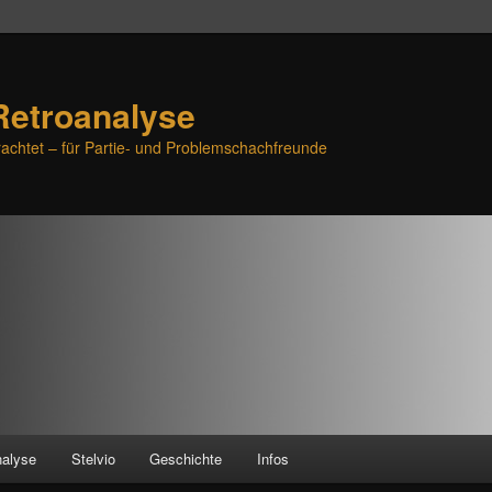
Retroanalyse
achtet – für Partie- und Problemschachfreunde
nalyse
Stelvio
Geschichte
Infos