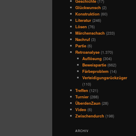
Geschichte
(17)
Glückwunsch
(2)
Konstruktion
(60)
Literatur
(246)
Lösen
(76)
Märchenschach
(233)
Nachruf
(3)
Partie
(6)
Retroanalyse
(1.370)
Auflösung
(304)
Beweispartie
(662)
Färbeproblem
(14)
Verteidigungsrückzüger
(110)
Treffen
(121)
Turnier
(288)
ÜberdenZaun
(28)
Video
(6)
Zwischendurch
(198)
ARCHIV