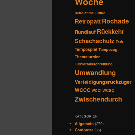
Woche
Retro of the Future
Rochade
Retropatt
Rückkehr
Rundlauf
Schachschutz
Task
Tempospiel
Tempozug
Thematurnier
Turnierausschreibung
Umwandlung
Verteidigungsrückzüger
WCCC
WCSC
WCCI
Zwischendurch
KATEGORIEN
Allgemein
(279)
Computer
(86)