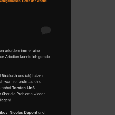
Königsmarsch
,
Retro der Woche
,
en erfordern immer eine
her Arbeiten konnte ich gerade
 Gräfrath
und ich) haben
h war hier erstmals eine
eamchef
Torsten Linß
h über die Probleme wieder
llegen!
bikov
,
Nicolas Dupont
und