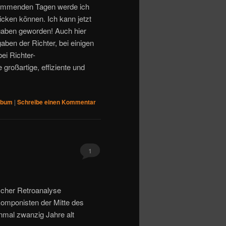
n kommenden Tagen werde ich
cken können. Ich kann jetzt
gaben geworden! Auch hier
ben der Richter, bei einigen
ei Richter-
großartige, effiziente und
lbum
|
Schreibe einen Kommentar
1
scher Retroanalyse
omponisten der Mitte des
inmal zwanzig Jahre alt