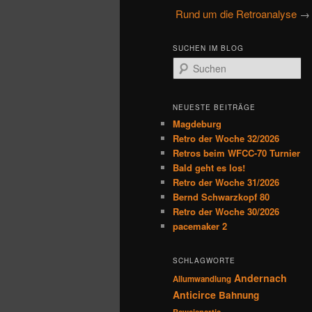
u
Rund um die Retroanalyse
primären
sekundären
p
t
Inhalt
Inhalt
SUCHEN IM BLOG
m
S
e
u
springen
springen
n
c
h
ü
NEUESTE BEITRÄGE
e
Magdeburg
n
Retro der Woche 32/2026
Retros beim WFCC-70 Turnier
Bald geht es los!
Retro der Woche 31/2026
Bernd Schwarzkopf 80
Retro der Woche 30/2026
pacemaker 2
SCHLAGWORTE
Andernach
Allumwandlung
Anticirce
Bahnung