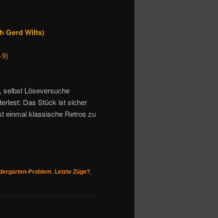
h Gerd Wilts)
+9)
n, selbst Löseversuche
terlest: Das Stück ist sicher
st einmal klassische Retros zu
dergarten-Problem
,
Letzte Züge?
,