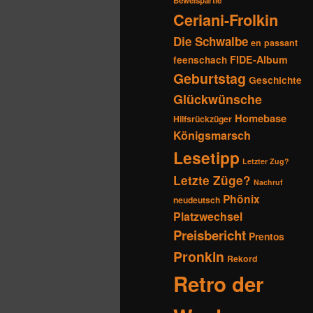
Beweispartie
Ceriani-Frolkin
Die Schwalbe
en passant
FIDE-Album
feenschach
Geburtstag
Geschichte
Glückwünsche
Homebase
Hilfsrückzüger
Königsmarsch
Lesetipp
Letzter Zug?
Letzte Züge?
Nachruf
Phönix
neudeutsch
Platzwechsel
Preisbericht
Prentos
Pronkin
Rekord
Retro der