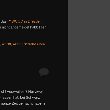
r das
WCCC in Dresden
 nicht angemeldet habt: Hier
7
,
WCCC
,
WCSC
|
Schreibe einen
icht verzweifeln? Nur zwei
erlassen hat, bei Schwarz
e ganze Zeit gemacht haben?