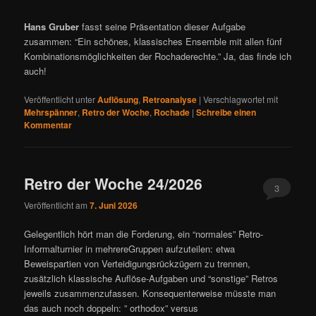
Hans Gruber
fasst seine Präsentation dieser Aufgabe
Yoav Ben-Zvi
zusammen: “Ein schönes, klassisches Ensemble mit allen fünf
Phénix 2020, 2. Preis
Kombinationsmöglichkeiten der Rochaderechte.” Ja, das finde ich
Yoav Ben-Zvi
auch!
Phénix 2020, 2. Preis
Veröffentlicht unter
Auflösung
,
Retroanalyse
|
Verschlagwortet mit
Yoav Ben-Zvi
Mehrspänner
,
Retro der Woche
,
Rochade
|
Schreibe einen
Phénix 2020, 2. Preis
Kommentar
Yoav Ben-Zvi
Phénix 2020, 2. Preis
Retro der Woche 24/2026
Yoav Ben-Zvi
3
Phénix 2020, 2. Preis
Veröffentlicht am
7. Juni 2026
Gelegentlich hört man die Forderung, ein “normales” Retro-
Informalturnier in mehrereGruppen aufzuteilen: etwa
Beweispartien von Verteidigungsrückzügern zu trennen,
zusätzlich klassische Auflöse-Aufgaben und “sonstige” Retros
jeweils zusammenzufassen. Konsequenterweise müsste man
das auch noch doppeln: ” orthodox” versus