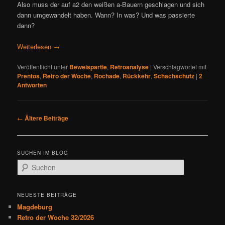
Also muss der auf a2 den weißen a-Bauern geschlagen und sich
dann umgewandelt haben. Wann? In was? Und was passierte
dann?
Weiterlesen
→
Veröffentlicht unter
Beweispartie
,
Retroanalyse
|
Verschlagwortet mit
Prentos
,
Retro der Woche
,
Rochade
,
Rückkehr
,
Schachschutz
|
2
Antworten
B
←
Ältere Beiträge
e
i
t
SUCHEN IM BLOG
r
S
a
u
g
c
s
h
NEUESTE BEITRÄGE
n
e
Magdeburg
a
n
Retro der Woche 32/2026
v