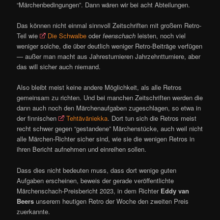
“Märchenbedingungen”. Dann wären wir bei acht Abteilungen.
Das können nicht einmal sinnvoll Zeitschriften mit großem Retro-
Teil wie
Die Schwalbe
oder
feenschach
leisten, noch viel
weniger solche, die über deutlich weniger Retro-Beiträge verfügen
— außer man macht aus Jahresturnieren Jahrzehntturniere, aber
das will sicher auch niemand.
Also bleibt meist keine andere Möglichkeit, als alle Retros
gemeinsam zu richten. Und bei manchen Zeitschriften werden die
dann auch noch den Märchenaufgaben zugeschlagen, so etwa in
der finnischen
Tehtäväniekka
. Dort tun sich die Retros meist
recht schwer gegen “gestandene” Märchenstücke, auch weil nicht
alle Märchen-Richter sicher sind, wie sie die wenigen Retros in
ihren Bericht aufnehmen und einreihen sollen.
Dass dies nicht bedeuten muss, dass dort wenige guten
Aufgaben erscheinen, beweis der gerade veröffentlichte
Märchenschach-Preisbericht 2023, in dem Richter
Eddy van
Beers
unserem heutigen Retro der Woche den zweiten Preis
zuerkannte.