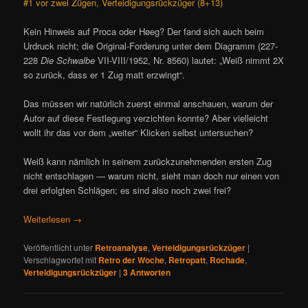
#1 vor zwei Zügen, Verteidigungsrückzüger (8+13)
Kein Hinweis auf Proca oder Høeg? Der fand sich auch beim
Urdruck nicht; die Original-Forderung unter dem Diagramm (227-
228
Die Schwalbe
VII-VIII/1952, Nr. 8560) lautet: „Weiß nimmt 2X
so zurück, dass er 1 Zug matt erzwingt“.
Das müssen wir natürlich zuerst einmal anschauen, warum der
Autor auf diese Festlegung verzichten konnte? Aber vielleicht
wollt ihr das vor dem „weiter“ Klicken selbst untersuchen?
Weiß kann nämlich in seinem zurückzunehmenden ersten Zug
nicht entschlagen — warum nicht, sieht man doch nur einen von
drei erfolgten Schlägen; es sind also noch zwei frei?
Weiterlesen
→
Veröffentlicht unter
Retroanalyse
,
Verteidigungsrückzüger
|
Verschlagwortet mit
Retro der Woche
,
Retropatt
,
Rochade
,
Verteidigungsrückzüger
|
3
Antworten