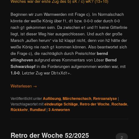
Welches war der erste Zug des b) sK / c) wK? (13+10)
Beginnen wir zum Warmwerden mit Frage c). Im Normalschach
könnte der weiße König über f1, d1 bzw. 0-0-0 oder durch 0-0
nach g1 gekommen sein. Da zwischen e1 und f1 keine Gitterlinie
liegt, ist dieser Weg hier ausgeschlossen. Und auch der große
Marsch „außen herum“ via b2 klappt nicht, denn von h2 hätte der
weiße König nie nach g1 kommen können. Also beantwortet sich
die Frage c), die nachträglich durch Preisrichter
bernd
ellinghoven
aufgrund eines Kommentars von Löser
Bernd
Schwarzkopf
in die Forderungen aufgenommen worden war, mit
1.0-0
. Letzter Zug war Db1xXd1+.
Weiterlesen
→
Veröffentlicht unter
Auflösung
,
Märchenschach
,
Retroanalyse
|
Verschlagwortet mit
eindeutige Schläge
,
Retro der Woche
,
Rochade
,
Rückkehr
,
Rundlauf
|
3
Antworten
Retro der Woche 52/2025
2