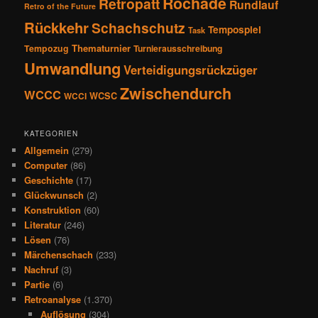
Rochade
Retropatt
Rundlauf
Retro of the Future
Rückkehr
Schachschutz
Tempospiel
Task
Thematurnier
Tempozug
Turnierausschreibung
Umwandlung
Verteidigungsrückzüger
Zwischendurch
WCCC
WCSC
WCCI
KATEGORIEN
Allgemein
(279)
Computer
(86)
Geschichte
(17)
Glückwunsch
(2)
Konstruktion
(60)
Literatur
(246)
Lösen
(76)
Märchenschach
(233)
Nachruf
(3)
Partie
(6)
Retroanalyse
(1.370)
Auflösung
(304)