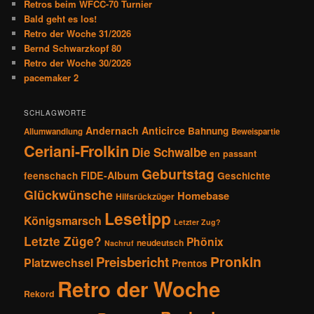
Retros beim WFCC-70 Turnier
i
Bald geht es los!
g
Retro der Woche 31/2026
a
Bernd Schwarzkopf 80
t
Retro der Woche 30/2026
i
pacemaker 2
o
n
SCHLAGWORTE
Andernach
Anticirce
Bahnung
Allumwandlung
Beweispartie
Ceriani-Frolkin
Die Schwalbe
en passant
Geburtstag
FIDE-Album
feenschach
Geschichte
Glückwünsche
Homebase
Hilfsrückzüger
Lesetipp
Königsmarsch
Letzter Zug?
Letzte Züge?
Phönix
neudeutsch
Nachruf
Pronkin
Preisbericht
Platzwechsel
Prentos
Retro der Woche
Rekord