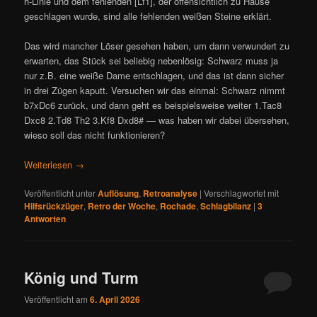
h-Linie und dem fehlenden [Lf1], der offensichtlich zu Hause
geschlagen wurde, sind alle fehlenden weißen Steine erklärt.
Das wird mancher Löser gesehen haben, um dann verwundert zu
erwarten, das Stück sei beliebig nebenlösig: Schwarz muss ja
nur z.B. eine weiße Dame entschlagen, und das ist dann sicher
in drei Zügen kaputt. Versuchen wir das einmal: Schwarz nimmt
b7xDc6 zurück, und dann geht es beispielsweise weiter 1.Tac8
Dxc8 2.Td8 Th2 3.Kf8 Dxd8# — was haben wir dabei übersehen,
wieso soll das nicht funktionieren?
Weiterlesen
→
Veröffentlicht unter
Auflösung
,
Retroanalyse
|
Verschlagwortet mit
Hilfsrückzüger
,
Retro der Woche
,
Rochade
,
Schlagbilanz
|
3
Antworten
König und Turm
Veröffentlicht am
6. April 2026