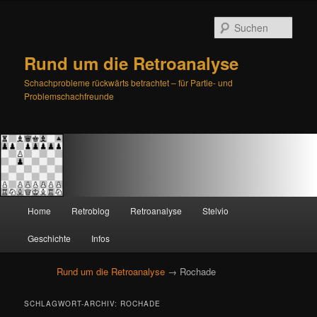
Such
Rund um die Retroanalyse
Schachprobleme rückwärts betrachtet – für Partie- und
Problemschachfreunde
H
Home
Retroblog
Retroanalyse
Stelvio
Zum
Zum
a
u
Geschichte
Infos
primären
sekundären
p
t
Rund um die Retroanalyse
→ Rochade
Inhalt
Inhalt
m
e
springen
springen
SCHLAGWORT-ARCHIV:
ROCHADE
n