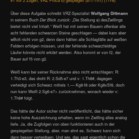
#1 vor 2 Zügen, VRZ Proca b) gespiegelt (a1<->h1) (11+8)
Über diese Aufgabe schreibt VRZ-Spezialist
Wolfgang Dittmann
in seinem Buch
Der Blick zurück
: „Die Stellung a) desZwillings
bietet nicht viel Inhalt.“ Weiß hat mit seinen Bauern offenbar alle
acht fehlenden schwarzen Steine geschlagen — dabei kam aber
wBc6 nicht von g2, denn dann hätten alle Schlagfälle auf weißen
Feldern erfolgen müssen, und der fehlende schwarzfeldrige
Läufer könnte nicht erklärt werden. Also kommt er von f2, der
Bauer auf f5 von g2.
Weiß kann bei seiner Rücknahme also nicht entschlagen: R:
1.Th3-e3, das droht R: 2.Sd5-e7 und v: 1.Th8#, dagegen
verteidigt sich Schwarz mittels 1.— Kg8-f8 oder Kg8xSf8, doch
nun kann Weiß 2.Sg6-e7+ zurücknehmen, wonach wieder v:
1.Th8# folgt.
Das hätte der Autor sicher nicht veröffentlicht, das hätte sicher
keine hohe Auszeichnung erhalten, wenn im Zwilling alles analog
liefe. Ja, die Zugfolgen von oben funktionieren auch in der
gespiegelten Stellung, aber, man ahnt es, Schwarz kann sich
dann besser verteidigen. Und wie, das sagt eigentlich schon die