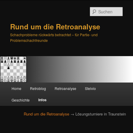
Such
Rund um die Retroanalyse
Schachprobleme rückwärts betrachtet – für Partie- und
Problemschachfreunde
H
Home
Retroblog
Retroanalyse
Stelvio
Zum
Zum
a
u
Infos
Geschichte
primären
sekundären
p
t
Rund um die Retroanalyse
→ Lösungsturniere in Traunstein
Inhalt
Inhalt
m
e
springen
springen
n