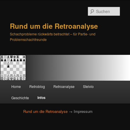
Such
Rund um die Retroanalyse
Schachprobleme rückwärts betrachtet – für Partie- und
Problemschachfreunde
H
Home
Retroblog
Retroanalyse
Stelvio
Zum
Zum
a
u
Infos
Geschichte
primären
sekundären
p
t
Rund um die Retroanalyse
→ Impressum
Inhalt
Inhalt
m
e
springen
springen
n