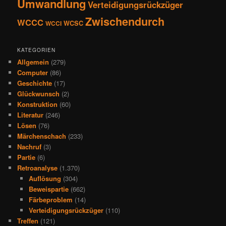
Umwandlung
Verteidigungsrückzüger
Zwischendurch
WCCC
WCSC
WCCI
KATEGORIEN
Allgemein
(279)
Computer
(86)
Geschichte
(17)
Glückwunsch
(2)
Konstruktion
(60)
Literatur
(246)
Lösen
(76)
Märchenschach
(233)
Nachruf
(3)
Partie
(6)
Retroanalyse
(1.370)
Auflösung
(304)
Beweispartie
(662)
Färbeproblem
(14)
Verteidigungsrückzüger
(110)
Treffen
(121)