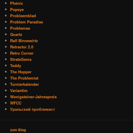
Phénix
Popeye
Probleemblad
Problem Paradise
Problemas
Quartz
Ralf Binnewirtz
Retractor 2.0
Retro Corner
StrateGems
Teddy
The Hopper
The Problemist
Turnierkalender
Variantim
Wenigsteiner-Jahrespreis
WFCC
Уральский проблемист
zum Blog