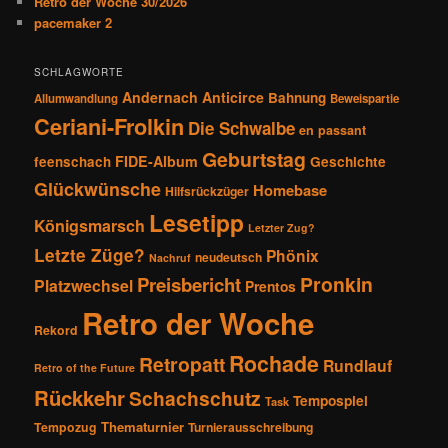
Retro der Woche 30/2026
i
pacemaker 2
o
n
SCHLAGWORTE
Andernach
Anticirce
Bahnung
Allumwandlung
Beweispartie
Ceriani-Frolkin
Die Schwalbe
en passant
Geburtstag
FIDE-Album
feenschach
Geschichte
Glückwünsche
Homebase
Hilfsrückzüger
Lesetipp
Königsmarsch
Letzter Zug?
Letzte Züge?
Phönix
neudeutsch
Nachruf
Pronkin
Preisbericht
Platzwechsel
Prentos
Retro der Woche
Rekord
Rochade
Retropatt
Rundlauf
Retro of the Future
Rückkehr
Schachschutz
Tempospiel
Task
Thematurnier
Tempozug
Turnierausschreibung