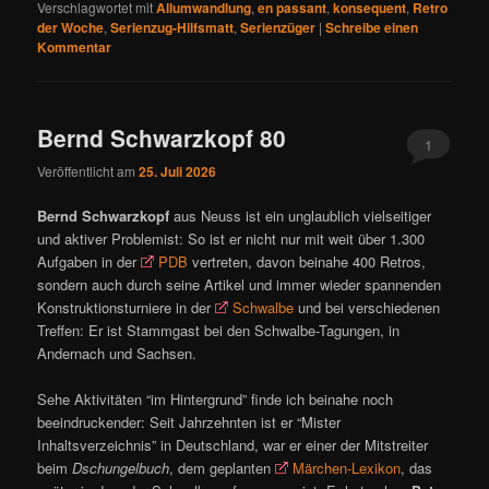
Verschlagwortet mit
Allumwandlung
,
en passant
,
konsequent
,
Retro
der Woche
,
Serienzug-Hilfsmatt
,
Serienzüger
|
Schreibe einen
Kommentar
Bernd Schwarzkopf 80
1
Veröffentlicht am
25. Juli 2026
Bernd Schwarzkopf
aus Neuss ist ein unglaublich vielseitiger
und aktiver Problemist: So ist er nicht nur mit weit über 1.300
Aufgaben in der
PDB
vertreten, davon beinahe 400 Retros,
sondern auch durch seine Artikel und immer wieder spannenden
Konstruktionsturniere in der
Schwalbe
und bei verschiedenen
Treffen: Er ist Stammgast bei den Schwalbe-Tagungen, in
Andernach und Sachsen.
Sehe Aktivitäten “im Hintergrund” finde ich beinahe noch
beeindruckender: Seit Jahrzehnten ist er “Mister
Inhaltsverzeichnis” in Deutschland, war er einer der Mitstreiter
beim
Dschungelbuch
, dem geplanten
Märchen-Lexikon
, das