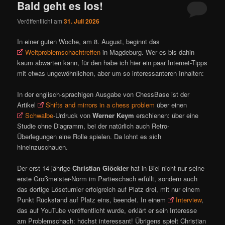
Bald geht es los!
Veröffentlicht am
31. Juli 2026
In einer guten Woche, am 8. August, beginnt das
Weltproblemschachtreffen
in Magdeburg. Wer es bis dahin
kaum abwarten kann, für den habe ich hier ein paar Internet-Tipps
mit etwas ungewöhnlichen, aber um so interessanteren Inhalten:
In der englisch-sprachigen Ausgabe von ChessBase ist der
Artikel
Shifts and mirrors in a chess problem
über einen
Schwalbe
-Urdruck von
Werner Keym
erschienen: über eine
Studie ohne Diagramm, bei der natürlich auch Retro-
Überlegungen eine Rolle spielen. Da lohnt es sich
hineinzuschauen.
Der erst 14-jährige
Christian Glöckler
hat in Biel nicht nur seine
erste Großmeister-Norm im Partieschach erfüllt, sondern auch
das dortige Löseturnier erfolgreich auf Platz drei, mit nur einem
Punkt Rückstand auf Platz eins, beendet. In einem
Interview
,
das auf YouTube veröffentlicht wurde, erklärt er sein Interesse
am Problemschach: höchst interessant! Übrigens spielt Christian