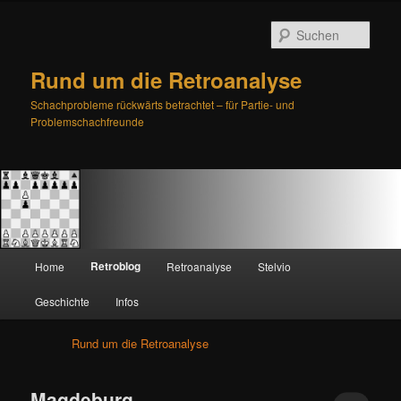
Such
Rund um die Retroanalyse
Schachprobleme rückwärts betrachtet – für Partie- und
Problemschachfreunde
H
Retroblog
Home
Retroanalyse
Stelvio
Zum
Zum
a
u
Geschichte
Infos
primären
sekundären
p
t
Rund um die Retroanalyse
Inhalt
Inhalt
m
e
springen
springen
n
Magdeburg