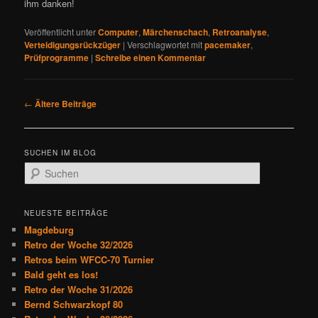
ihm danken!
Veröffentlicht unter
Computer
,
Märchenschach
,
Retroanalyse
,
Verteidigungsrückzüger
|
Verschlagwortet mit
pacemaker
,
Prüfprogramme
|
Schreibe einen Kommentar
B
←
Ältere Beiträge
e
i
t
SUCHEN IM BLOG
r
S
a
u
g
c
s
h
NEUESTE BEITRÄGE
n
e
Magdeburg
a
n
Retro der Woche 32/2026
v
Retros beim WFCC-70 Turnier
i
Bald geht es los!
g
Retro der Woche 31/2026
a
Bernd Schwarzkopf 80
t