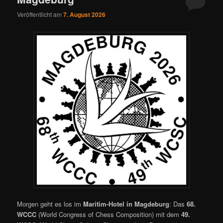
ü
Veröffentlicht am
7. August 2026
Morgen geht es los im
Maritim-Hotel in Magdeburg
: Das
68.
WCCC
(World Congress of Chess Composition) mit dem
49.