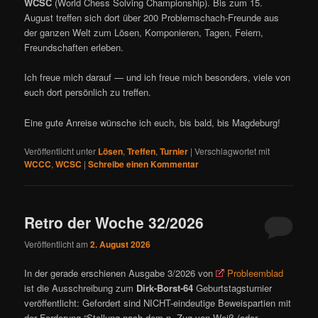
WCSC
(World Chess Solving Championship). Bis zum 15.
August treffen sich dort über 200 Problemschach-Freunde aus
der ganzen Welt zum Lösen, Komponieren, Tagen, Feiern,
Freundschaften erleben.
Ich freue mich darauf — und ich freue mich besonders, viele von
euch dort persönlich zu treffen.
Eine gute Anreise wünsche ich euch, bis bald, bis Magdeburg!
Veröffentlicht unter
Lösen
,
Treffen
,
Turnier
|
Verschlagwortet mit
WCCC
,
WCSC
|
Schreibe einen Kommentar
Retro der Woche 32/2026
Veröffentlicht am
2. August 2026
In der gerade erschienen Ausgabe 3/2026 von
Probleemblad
ist die Ausschreibung zum
Dirk-Borst-64
Geburtstagsturnier
veröffentlicht: Gefordert sind NICHT-eindeutige Beweispartien mit
der Forderung “Stellung nach dem n. Zug von Weiß (oder