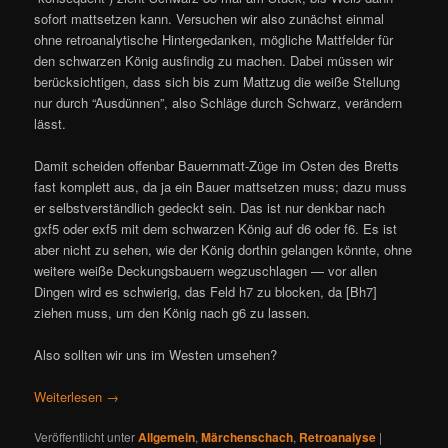
sofort mattsetzen kann. Versuchen wir also zunächst einmal
ohne retroanalytische Hintergedanken, mögliche Mattfelder für
den schwarzen König ausfindig zu machen. Dabei müssen wir
berücksichtigen, dass sich bis zum Mattzug die weiße Stellung
nur durch “Ausdünnen”, also Schläge durch Schwarz, verändern
lässt.
Damit scheiden offenbar Bauernmatt-Züge im Osten des Bretts
fast komplett aus, da ja ein Bauer mattsetzen muss; dazu muss
er selbstverständlich gedeckt sein. Das ist nur denkbar nach
gxf5 oder exf5 mit dem schwarzen König auf d6 oder f6. Es ist
aber nicht zu sehen, wie der König dorthin gelangen könnte, ohne
weitere weiße Deckungsbauern wegzuschlagen — vor allen
Dingen wird es schwierig, das Feld h7 zu blocken, da [Bh7]
ziehen muss, um den König nach g6 zu lassen.
Also sollten wir uns im Westen umsehen?
Weiterlesen
→
Veröffentlicht unter
Allgemein
,
Märchenschach
,
Retroanalyse
|