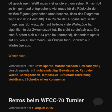
c6 geschlagen. Weiß muss viel rangieren, um seinen K nach b4
zu bringen, und entsprechend viel muss für die Rückkehr der
weißen Figuren geschehen (man beachte, dass das Diagramm
wTg1 und wSh1 enthält!). Die Pointe der Aufgabe liegt in der
Frage, was Schwarz, der fast beliebig viele Wartezüge hat,
eigentlich in der Zwischenzeit tut. Es sieht so einfach aus: Der
eine S opfert sich auf a4 (von b6 kommend), der andere später
auf c6 (von e5 kommend); im Übrigen führt Schwarz nur
Wartezüge aus.
Weiterlesen
→
Veröffentlicht unter
Beweispartie
,
Märchenschach
,
Retroanalyse
|
Verschlagwortet mit
nicht-eindeutige Beweispartie
,
Retro der
Woche
,
Schlagschach
,
Tempospiel
,
Turnierausschreibung
,
Verführung
|
Schreibe einen Kommentar
Retros beim WFCC-70 Turnier
Veröffentlicht am
1. August 2026