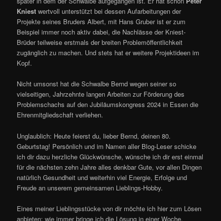
später in dem der Schwalbe aufgegangen ist. Er hat schon
Peter
Kniest
wertvoll unterstützt bei dessen Aufarbeitungen der
Projekte seines Bruders Albert, mit Hans Gruber ist er zum
Beispiel immer noch aktiv dabei, die Nachlässe der Kniest-
Brüder teilweise erstmals der breiten Problemöffentlichkeit
zugänglich zu machen. Und stets hat er weitere Projektideen im
Kopf.
Nicht umsonst hat die Schwalbe Bernd wegen seiner so
vielseitigen, Jahrzehnte langen Arbeiten zur Förderung des
Problemschachs auf den Jubiläumskongress 2024 in Essen die
Ehrenmitgliedschaft verliehen.
Unglaublich: Heute feierst du, lieber Bernd, deinen 80.
Geburtstag! Persönlich und im Namen aller Blog-Leser schicke
ich dir dazu herzliche Glückwünsche, wünsche ich dir erst einmal
für die nächsten zehn Jahre alles denkbar Gute, vor allen Dingen
natürlich Gesundheit und weiterhin viel Energie, Erfolge und
Freude an unserem gemeinsamen Lieblings-Hobby.
Eines meiner Lieblingsstücke von dir möchte ich hier zum Lösen
anbieten; wie immer bringe ich die Lösung in einer Woche.