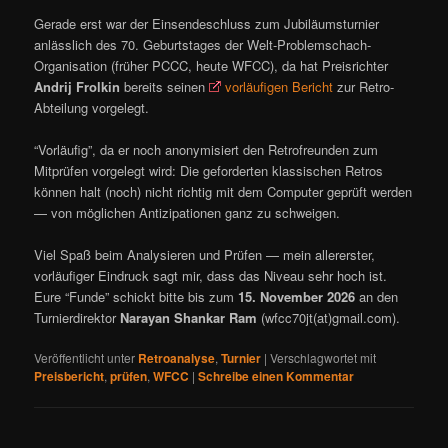
Gerade erst war der Einsendeschluss zum Jubiläumsturnier
anlässlich des 70. Geburtstages der Welt-Problemschach-
Organisation (früher PCCC, heute WFCC), da hat Preisrichter
Andrij Frolkin
bereits seinen
vorläufigen Bericht
zur Retro-
Abteilung vorgelegt.
“Vorläufig”, da er noch anonymisiert den Retrofreunden zum
Mitprüfen vorgelegt wird: Die geforderten klassischen Retros
können halt (noch) nicht richtig mit dem Computer geprüft werden
— von möglichen Antizipationen ganz zu schweigen.
Viel Spaß beim Analysieren und Prüfen — mein allererster,
vorläufiger Eindruck sagt mir, dass das Niveau sehr hoch ist.
Eure “Funde” schickt bitte bis zum
15. November 2026
an den
Turnierdirektor
Narayan Shankar Ram
(wfcc70jt(at)gmail.com).
Veröffentlicht unter
Retroanalyse
,
Turnier
|
Verschlagwortet mit
Preisbericht
,
prüfen
,
WFCC
|
Schreibe einen Kommentar