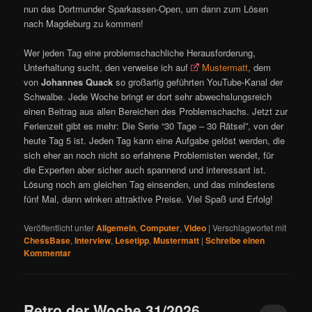
nun das Dortmunder Sparkassen-Open, um dann zum Lösen
nach Magdeburg zu kommen!
Wer jeden Tag eine problemschachliche Herausforderung,
Unterhaltung sucht, den verweise ich auf
Mustermatt
, dem
von
Johannes Quack
so großartig geführten YouTube-Kanal der
Schwalbe. Jede Woche bringt er dort sehr abwechslungsreich
einen Beitrag aus allen Bereichen des Problemschachs. Jetzt zur
Ferienzeit gibt es mehr: Die Serie “30 Tage – 30 Rätsel”, von der
heute Tag 5 ist. Jeden Tag kann eine Aufgabe gelöst werden, die
sich eher an noch nicht so erfahrene Problemisten wendet, für
die Experten aber sicher auch spannend und interessant ist.
Lösung noch am gleichen Tag einsenden, und das mindestens
fünf Mal, dann winken attraktive Preise. Viel Spaß und Erfolg!
Veröffentlicht unter
Allgemein
,
Computer
,
Video
|
Verschlagwortet mit
ChessBase
,
Interview
,
Lesetipp
,
Mustermatt
|
Schreibe einen
Kommentar
Retro der Woche 31/2026