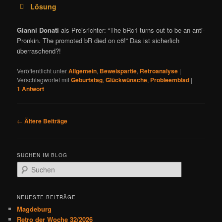
Lösung
Gianni Donati
als Preisrichter: “The bRc1 turns out to be an anti-
Pronkin. The promoted bR died on c6!” Das ist sicherlich
überraschend?!
Veröffentlicht unter
Allgemein
,
Beweispartie
,
Retroanalyse
|
Verschlagwortet mit
Geburtstag
,
Glückwünsche
,
Probleemblad
|
1
Antwort
B
←
Ältere Beiträge
e
i
t
SUCHEN IM BLOG
r
S
a
u
g
c
s
h
NEUESTE BEITRÄGE
n
e
Magdeburg
a
n
Retro der Woche 32/2026