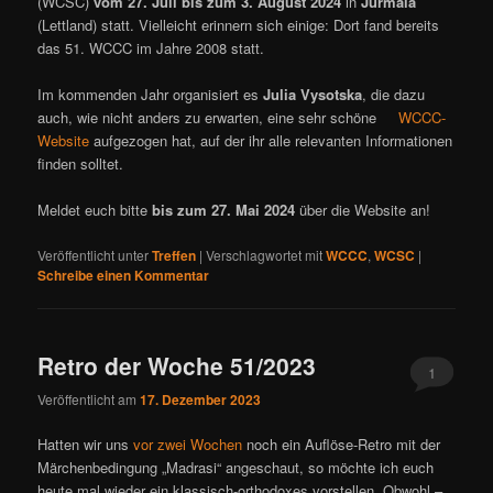
(WCSC)
vom 27. Juli bis zum 3. August 2024
in
Jūrmala
(Lettland) statt. Vielleicht erinnern sich einige: Dort fand bereits
das 51. WCCC im Jahre 2008 statt.
Im kommenden Jahr organisiert es
Julia Vysotska
, die dazu
auch, wie nicht anders zu erwarten, eine sehr schöne
WCCC-
Website
aufgezogen hat, auf der ihr alle relevanten Informationen
finden solltet.
Meldet euch bitte
bis zum 27. Mai 2024
über die Website an!
Veröffentlicht unter
Treffen
|
Verschlagwortet mit
WCCC
,
WCSC
|
Schreibe einen Kommentar
Retro der Woche 51/2023
1
Veröffentlicht am
17. Dezember 2023
Hatten wir uns
vor zwei Wochen
noch ein Auflöse-Retro mit der
Märchenbedingung „Madrasi“ angeschaut, so möchte ich euch
heute mal wieder ein klassisch-orthodoxes vorstellen. Obwohl –