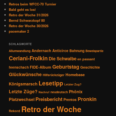
v
Retros beim WFCC-70 Turnier
i
Bald geht es los!
g
Retro der Woche 31/2026
a
Bernd Schwarzkopf 80
t
Retro der Woche 30/2026
i
pacemaker 2
o
n
SCHLAGWORTE
Andernach
Anticirce
Bahnung
Allumwandlung
Beweispartie
Ceriani-Frolkin
Die Schwalbe
en passant
Geburtstag
FIDE-Album
feenschach
Geschichte
Glückwünsche
Homebase
Hilfsrückzüger
Lesetipp
Königsmarsch
Letzter Zug?
Letzte Züge?
Phönix
neudeutsch
Nachruf
Pronkin
Preisbericht
Platzwechsel
Prentos
Retro der Woche
Rekord