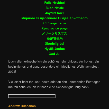
Feliz Navidad
Buon Natale
Joyeux Noël
Мирного та щасливого Різдва Христового
С Рождеством
Христос се роди
メリークリスマス
圣诞节快乐
Glædelig Jul
Hyvää Joulua
God Jul
Euch allen wünsche ich ein schönes, ein ruhiges, ein frohes, ein
besinnliches und ganz besonders ein friedliches Weihnachtsfest
2023!
Vielleicht habt ihr Lust, heute oder an den kommenden Festtagen
mal zu schauen, ob ihr noch eine Schachfigur übrig habt?
Andrew Buchanan