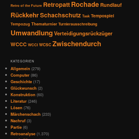
Rochade
Retropatt
Rundlauf
Retro of the Future
Rückkehr
Schachschutz
Tempospiel
Task
Thematurnier
Tempozug
Turnierausschreibung
Umwandlung
Verteidigungsrückzüger
Zwischendurch
WCCC
WCSC
WCCI
KATEGORIEN
Allgemein
(279)
Computer
(86)
Geschichte
(17)
Glückwunsch
(2)
Konstruktion
(60)
Literatur
(246)
Lösen
(76)
Märchenschach
(233)
Nachruf
(3)
Partie
(6)
Retroanalyse
(1.370)