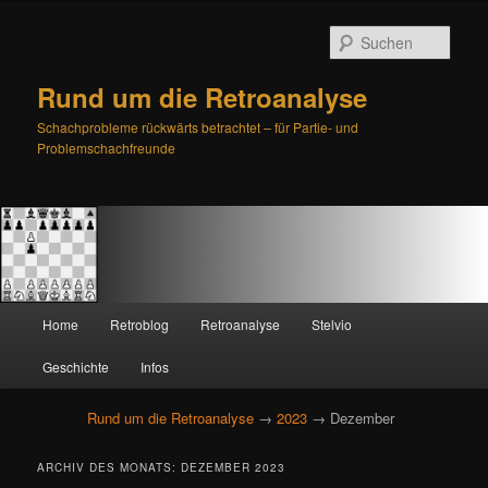
Such
Rund um die Retroanalyse
Schachprobleme rückwärts betrachtet – für Partie- und
Problemschachfreunde
H
Home
Retroblog
Retroanalyse
Stelvio
Zum
Zum
a
u
Geschichte
Infos
primären
sekundären
p
t
Rund um die Retroanalyse
→
2023
→ Dezember
Inhalt
Inhalt
m
e
springen
springen
ARCHIV DES MONATS:
DEZEMBER 2023
n