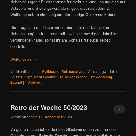
Nebenlösungen.“ Er akzeptierte für mehr als eine Lösung also nur
Satzspiel und Stellungsveränderungen; erst nach dem 2.
Weltkrieg setzte sich langsam der heutige Geschmack durch.
Die Frage ist nun: Haber wir es hier mit einer „kultivierten
Nebenlösung“ zu tun – oder mit zwei gleichwertigen, inhaltlich
verbundenen? Das solltet ihr am Schluss für euch selbst
beurteilen.
Weiterlesen
→
Veröffentlicht unter
Auflösung
,
Retroanalyse
|
Verschlagwortet mit
Letzter Zug?
,
Mehrspänner
,
Retro der Woche
,
Umwandlung
,
Zugnot
|
1
Antwort
Retro der Woche 50/2023
1
Veröffentlicht am
10. Dezember 2023
Vorgestern habe ich es bei den Glückwünschen zum runden
Geburtstag von
Roberto Osorio
ja bereits angekündigt: Heute