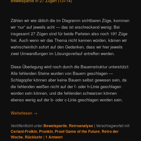
Beweispartie in 27 Zügen (13+14)
Zählen wir wie üblich die im Diagramm sichtbaren Züge, kommen
wir “nur” auf jeweils acht — das ist erschreckend wenig: Bei
insgesamt 27 Zügen sind für beide Parteien also noch 19!! Züge
frei. Auch wenn wir das Thema nicht kennen würden, kämen wir
wahrscheinlich sofort auf den Gedanken, dass wir hier jeweils
zwei Umwandlungen im Lösungsverlauf antreffen werden.
Diese Überlegung wird noch durch die Bauernstruktur unterstützt:
Alle fehlenden Steine wurden von Bauern geschlagen —
Schlagopfer können aber keine Bauern selbst gewesen sein, da
die fehlenden weißen nicht auf der f- oder h-Linie geschlagen
worden sein können, und die fehlenden schwarzen können
ebenso wenig auf der b- oder c-Linie geschlagen worden sein.
Weiterlesen
→
Veröffentlicht unter
Beweispartie
,
Retroanalyse
|
Verschlagwortet mit
Ceriani-Frolkin
,
Pronkin
,
Proof Game of the Future
,
Retro der
Woche
,
Rückkehr
|
1
Antwort