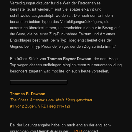
Verteidigungsrückzüger für die Welt der Retroanalyse
bereitstellte, ist wiederum erst viel später erkannt und
schrittweise ausgeschöpft worden … Die nach den Erfindern
benannten beiden Typen des Verteidigungsrückzügers, die
ansonsten übereinstimmen, unterscheiden sich nur in Bezug auf
die Seite, die bei einer Zug-Rücknahme Faktum und Art eines
Entschlages bestimmt; beim Typ Høeg entscheidet dies der
Gegner, beim Typ Proca derjenige, der den Zug zurücknimmt.“
Ein frühes Stück von
Thomas Rayner Dawson
, der dem Høeg-
Typ wegen dessen vielfältigen Möglichkeiten zur Variantenbildung
besonders zugetan war, möchte ich euch heute vorstellen.
Thomas R. Dawson
The Chess Amateur 1924, Niels Høeg gewidmet
#1 vor 2 Zügen, VRZ Høeg (11+12)
Bei der Lösungsangabe habe ich mich eng an der englisch-
sprachigen von
Henrik Juel
in der
PDB
orientiert.