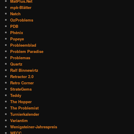
MatPlus.Net
mpk-Blätter
Natch
OzProblems
PDB
Phénix
Popeye
Probleemblad
Problem Paradise
Problemas
Quartz
Ralf Binnewirtz
Retractor 2.0
Retro Corner
StrateGems
Teddy
The Hopper
The Problemist
Turnierkalender
Variantim
Wenigsteiner-Jahrespreis
WFCC