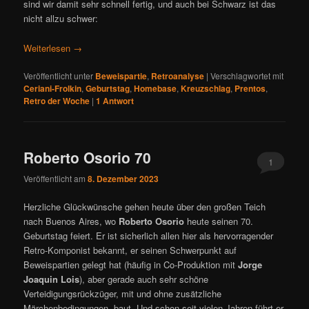
sind wir damit sehr schnell fertig, und auch bei Schwarz ist das
nicht allzu schwer:
Weiterlesen
→
Veröffentlicht unter
Beweispartie
,
Retroanalyse
|
Verschlagwortet mit
Ceriani-Frolkin
,
Geburtstag
,
Homebase
,
Kreuzschlag
,
Prentos
,
Retro der Woche
|
1
Antwort
Roberto Osorio 70
1
Veröffentlicht am
8. Dezember 2023
Herzliche Glückwünsche gehen heute über den großen Teich
nach Buenos Aires, wo
Roberto Osorio
heute seinen 70.
Geburtstag feiert. Er ist sicherlich allen hier als hervorragender
Retro-Komponist bekannt, er seinen Schwerpunkt auf
Beweispartien gelegt hat (häufig in Co-Produktion mit
Jorge
Joaquin Lois
), aber gerade auch sehr schöne
Verteidigungsrückzüger, mit und ohne zusätzliche
Märchenbedingungen, baut. Und schon seit vielen Jahren führt er