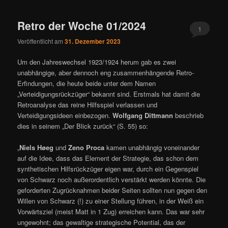
ü
Retro der Woche 01/2024
1
Veröffentlicht am
31. Dezember 2023
Um den Jahreswechsel 1923/1924 herum gab es zwei
unabhängige, aber dennoch eng zusammenhängende Retro-
Erfindungen, die heute beide unter dem Namen
„Verteidigungsrückzüger“ bekannt sind. Erstmals hat damit die
Retroanalyse das reine Hilfsspiel verlassen und
Verteidigungsideen einbezogen.
Wolfgang Dittmann
beschrieb
dies in seinem „Der Blick zurück“ (S. 55) so:
„
Niels Høeg
und
Zeno Proca
kamen unabhängig voneinander
auf die Idee, dass das Element der Strategie, das schon dem
synthetischen Hilfsrückzüger eigen war, durch ein Gegenspiel
von Schwarz noch außerordentlich verstärkt werden könnte. Die
geforderten Zugrücknahmen beider Seiten sollten nun gegen den
Willen von Schwarz (!) zu einer Stellung führen, in der Weiß ein
Vorwärtsziel (meist Matt in 1 Zug) erreichen kann. Das war sehr
ungewohnt; das gewaltige strategische Potential, das der