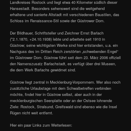
Landkreises Rostock und liegt etwa 40 Kilometer südlich dieser
Hansestadt. Besonders sehenswert sind die weitgehend
erhaltene und sanierte Altstadt mit verschiedenen Baustilen, das
Schloss im Renaissance-Stil sowie der Güstrower Dom.
Der Bildhauer, Schriftsteller und Zeichner Ernst Barlach
(*2.1.1870, +24.10.1938) lebte und arbeitete seit 1910 in
Güstrow; seine wichtigsten Werke sind hier entstanden, u.a. ein
Nachguss des im Dritten Reich zerstörten „schwebenden Engel“
im Güstrower Dom. Güstrow führt seit dem 23. März 2006 offiziell
den Namenszusatz Barlachstadt, es verfügt über drei Museen,
die dem Werk Barlachs gewidmet sind.
Güstrow liegt zentral in Mecklenburg-Vorpommern. Wer also noch
zusätzliche Urlaubstage mit dem Schwalbetreffen verbinden
möchte, findet hier in Güstrow selbst, aber auch in der
mecklenburgischen Seenplatte oder an der Ostsee lohnende
Ziele: Rostock, Stralsund, Greifswald sind ebenso wie die Insel
Rügen nicht weit entfernt.
Hier ein paar Links zum Weiterlesen: