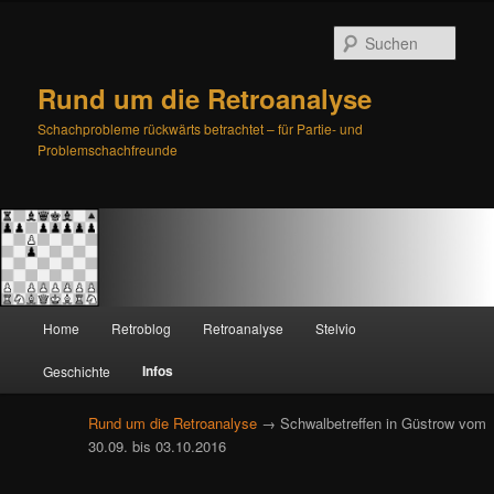
Such
Rund um die Retroanalyse
Schachprobleme rückwärts betrachtet – für Partie- und
Problemschachfreunde
H
Home
Retroblog
Retroanalyse
Stelvio
Zum
Zum
a
u
Infos
Geschichte
primären
sekundären
p
t
Rund um die Retroanalyse
→ Schwalbetreffen in Güstrow vom
Inhalt
Inhalt
m
30.09. bis 03.10.2016
e
springen
springen
n