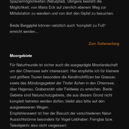
Spaziermöglichkeiten (Naturpfad). Übrigens besteht die
Möglichkeit, von Maria Eck auf ziemlich ebenem Weg zur
Mittelstation zu wandern und von dort den Gipfel zu besuchen.
Beide Berggipfel können natürlich auch “komplett zu Fuß”
erreicht werden…
Zum Seitenanfang
Moorgebiete
Für Naturfreunde ist sicher auch die ausgeprägte Moorlandschaft
um den Chiemsee sehr interessant: Hier empfehle ich für kleinere
und größere Touren besonders die
Kendlmühlfilzen
bei Grassau
sowie das
Mündungsgebiet der Tiroler Achen
in den Chiemsee,
über Hagenau, Grabenstätt oder Feldwies zu erreichen. Beide
Gebiete sind Naturschutzgebiete, die aus diesem Grund nicht
komplett betreten werden dürfen; bleibt also bitte auf den
ausgewiesenen Wegen.
Empfehlenswert ist hier der Besuch der verschiedenen Natur-
Aussichtstürme besonders für Vogel-Liebhaber: Fernglas bzw.
Teleobjektiv also nicht vergessen!