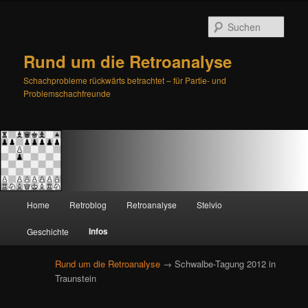
Such
Rund um die Retroanalyse
Schachprobleme rückwärts betrachtet – für Partie- und
Problemschachfreunde
H
Home
Retroblog
Retroanalyse
Stelvio
Zum
Zum
a
u
Infos
Geschichte
primären
sekundären
p
t
Rund um die Retroanalyse
→ Schwalbe-Tagung 2012 in
Inhalt
Inhalt
m
Traunstein
e
springen
springen
n