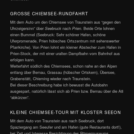
GROSSE CHIEMSEE-RUNDFAHRT
Mit dem Auto um den Chiemsee von Traunstein aus “gegen den
Uhrzeigersinn” über
Seebruck
nach
Prien
. Beide Orte lohnen
einen Bummel (Seebruck: Sehr schöner Hafen, schöne
Uferpromenade, Prien hübsches Ortszentrum mit sehenswerter
Pfarrkirche). Von Prien lohnt ein kleiner Abstecher zum Hafen in
Prien-Stock, der mit einer uralten Dampfbahn vom Bahnhof aus
erfolgen kann.
Weiterfahrt südlich des Chiemsees, schon nahe an den Alpen
entlang über Bernau, Grassau (hübscher Ortskern), Übersee,
Grabenstätt, Chieming wieder nach Traunstein.
Bei dieser Beschreibung habe ich bewusst die Autobahn
ausgespart, natürlich lässt sich ab Prien bzw. Bernau über die A8
“abkürzen”.
KLEINE CHIEMSEE-TOUR MIT KLOSTER SEEON
Mit dem Auto von Traunstein aus nach Seebruck, dort
Spaziergang am Seeufer und am Hafen (gute Restaurants dort!),
bei Zeit und Interesse Besichtigung des Römermuseums