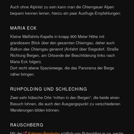
Auch ohne Alpinist zu sein kann man die Chiemgauer Alpen
bequem kennen lernen, hierzu ein paar Ausflugs-Empfehlungen:
MARIA ECK
Kleine Wallfahrts-Kapelle in knapp 900 Meter Höhe mit
grandiosem Blick über den gesamten Chiemgau, daher auch
Balkon des Chiemgau
genannt (Anfahrt über Siegsdorf, Straße
Richtung Bergen, am Ortsende der Beschilderung links nach
Maria Eck folgen).
Dort recht ebene Spazierwege, die das Panorama der Berge
näher bringen.
RUHPOLDING UND SCHLECHING
Zwei sehr hübsche Orte “mitten in den Bergen”, die beide einen
Besuch lohnen, die auch den Ausgangspunkt zu verschiedenen
Wanderungen bilden können.
RAUSCHBERG
Mit der
Kabinen-Bergbahn
südlich von Ruhpolding in ca. sechs