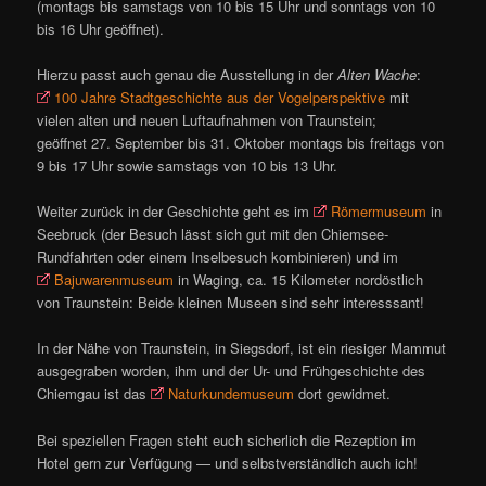
(montags bis samstags von 10 bis 15 Uhr und sonntags von 10
bis 16 Uhr geöffnet).
Hierzu passt auch genau die Ausstellung in der
Alten Wache
:
100 Jahre Stadtgeschichte aus der Vogelperspektive
mit
vielen alten und neuen Luftaufnahmen von Traunstein;
geöffnet 27. September bis 31. Oktober montags bis freitags von
9 bis 17 Uhr sowie samstags von 10 bis 13 Uhr.
Weiter zurück in der Geschichte geht es im
Römermuseum
in
Seebruck (der Besuch lässt sich gut mit den Chiemsee-
Rundfahrten oder einem Inselbesuch kombinieren) und im
Bajuwarenmuseum
in Waging, ca. 15 Kilometer nordöstlich
von Traunstein: Beide kleinen Museen sind sehr interesssant!
In der Nähe von Traunstein, in Siegsdorf, ist ein riesiger Mammut
ausgegraben worden, ihm und der Ur- und Frühgeschichte des
Chiemgau ist das
Naturkundemuseum
dort gewidmet.
Bei speziellen Fragen steht euch sicherlich die Rezeption im
Hotel gern zur Verfügung — und selbstverständlich auch ich!