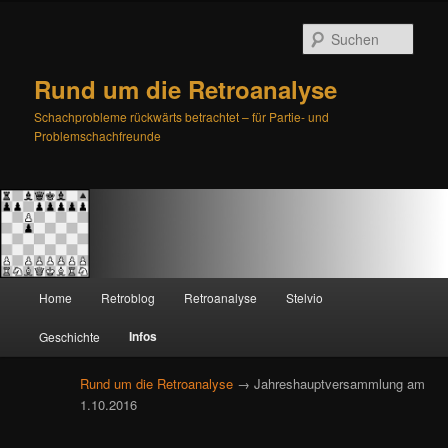
Such
Rund um die Retroanalyse
Schachprobleme rückwärts betrachtet – für Partie- und
Problemschachfreunde
H
Home
Retroblog
Retroanalyse
Stelvio
Zum
Zum
a
u
Infos
Geschichte
primären
sekundären
p
t
Rund um die Retroanalyse
→ Jahreshauptversammlung am
Inhalt
Inhalt
m
1.10.2016
e
springen
springen
n