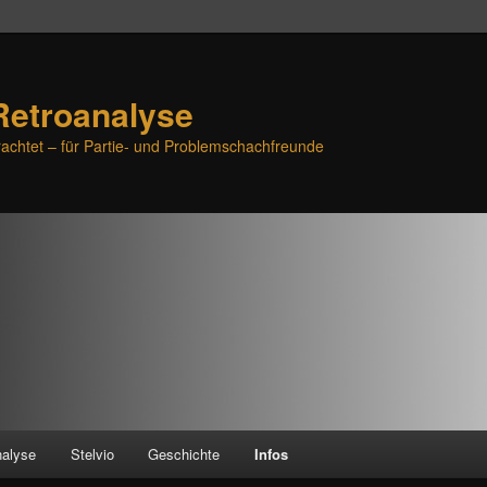
Retroanalyse
achtet – für Partie- und Problemschachfreunde
nalyse
Stelvio
Geschichte
Infos