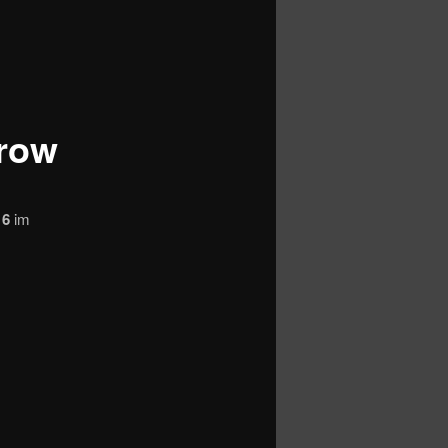
trow
16
im