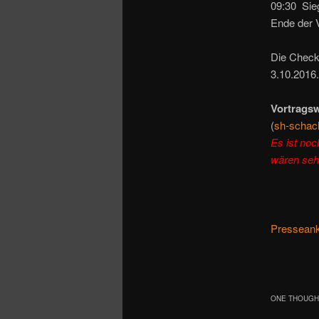
09:30 Sieg
Ende der V
Die Check-
3.10.2016.
Vortragsw
(
sh-schac
Es ist noc
wären seh
Presseank
ONE THOUGHT