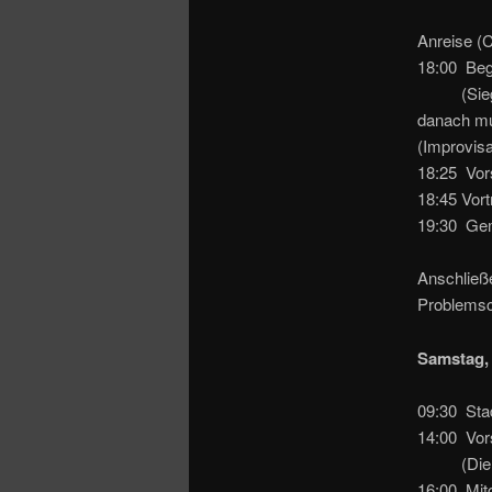
Anreise (C
18:00 Beg
(Siegfri
danach mu
(Improvis
18:25 Vors
18:45 Vor
19:30 Ge
Anschließ
Problems
Samstag, 
09:30 Sta
14:00 Vor
(Die Einl
16:00 Mit