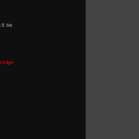
.9. bis
orträge