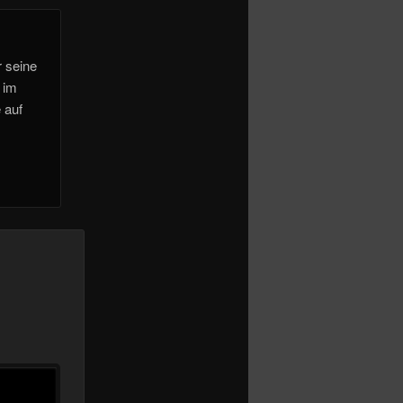
r seine
 im
 auf