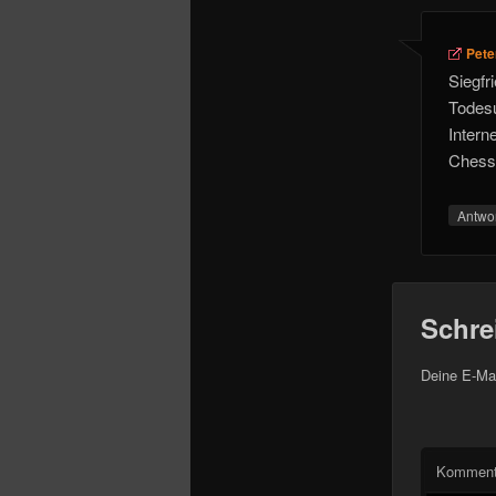
Pete
Siegfr
Todesu
Intern
Chess
Antwo
Schre
Deine E-Mai
Komment