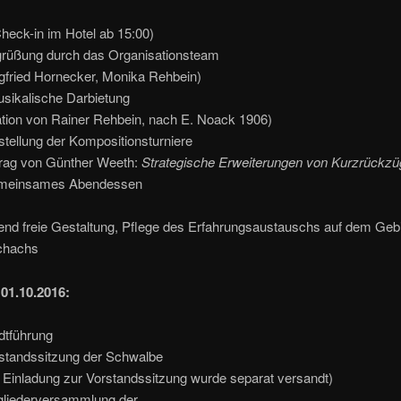
heck-in im Hotel ab 15:00)
rüßung durch das Organisationsteam
ed Hornecker, Monika Rehbein)
sikalische Darbietung
ation von Rainer Rehbein, nach E. Noack 1906)
tellung der Kompositionsturniere
trag von Günther Weeth:
Strategische Erweiterungen von Kurzrückzü
meinsames Abendessen
end freie Gestaltung, Pflege des Erfahrungsaustauschs
auf dem Gebi
chachs
01.10.2016:
dtführung
standssitzung der Schwalbe
adung zur Vorstandssitzung wurde separat versandt)
gliederversammlung der