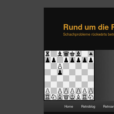
Rund um die 
Schachprobleme rückwärts betr
H
Home
Retroblog
Retroa
Zum
Zum
a