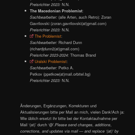
Preisrichter 2023:
N.N.
The Macedonian Problemist
:
Sachbearbeiter:
(alle Arten, auch Retro): Zoran
Gavrilovski (zoran.gavrilovski(at)gmail.com)
Preisrichter 2023:
N.N.
The Problemist
:
Sachbearbeiter:
Richard Dunn
(richardjdunn2(at)gmail.com)
Preisricher 2023-2024:
Thomas Brand
Uralski Problemist
:
Sachbearbeiter:
Petko A.
Petkov (ppetkow(at)mail.orbitel.bg)
Preisrichter 2023:
N.N.
Änderungen, Ergänzungen, Korrekturen und
Aktualisierungen bitte per Mail an mich, vielen Dank!Ach ja:
Wie üblich ersetzt ihr bitte bei der Kontaktaufnahme per
Mail ‘(at)’ durch ‘@’.
Please send changes, additions,
corrections, and updates via mail — and replace ‘(at)’ by