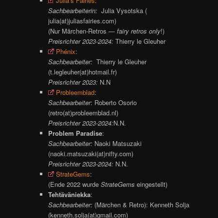
Julia’s Fairies
:
Sachbearbeiterin:
Julia Vysotska (
julia(at)juliasfairies.com)
(Nur Märchen-Retros —
fairy retros only
!)
Preisrichter 2023-2024:
Thierry le Gleuher
Phénix
:
Sachbearbeiter:
Thierry le Gleuher
(t.legleuher(at)hotmail.fr)
Preisrichter 2023:
N.N
Probleemblad
:
Sachbearbeiter
: Roberto Osorio
(retro(at)probleemblad.nl)
Preisrichter 2023-2024:
N.N.
Problem Paradise
:
Sachbearbeiter:
Naoki Matsuzaki
(naoki.matsuzaki(at)nifty.com)
Preisrichter 2023-2024:
N.N.
StrateGems
:
(Ende 2022 wurde
StrateGems
eingestellt)
Tehtäväniekka
:
Sachbearbeiter:
(Märchen & Retro): Kenneth Solja
(kenneth.solja(at)gmail.com)