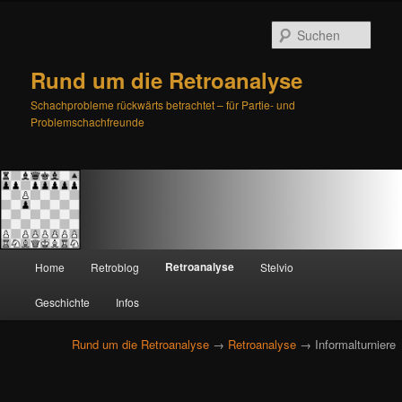
Such
Rund um die Retroanalyse
Schachprobleme rückwärts betrachtet – für Partie- und
Problemschachfreunde
H
Retroanalyse
Home
Retroblog
Stelvio
Zum
Zum
a
u
Geschichte
Infos
primären
sekundären
p
t
Rund um die Retroanalyse
→
Retroanalyse
→ Informalturniere
Inhalt
Inhalt
m
e
springen
springen
n