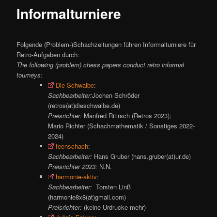
ü
Informalturniere
Folgende (Problem-)Schachzeitungen führen Informalturniere für
Retro-Aufgaben durch:
The following (problem) chess papers conduct retro informal
tourneys:
Die Schwalbe
:
Sachbearbeiter:
Jochen Schröder
(retros(at)dieschwalbe.de)
Preisrichter:
Manfred Ritirsch (Retros 2023);
Mario Richter (Schachmathematik / Sonstiges 2022-
2024)
feenschach
:
Sachbearbeiter:
Hans Gruber (hans.gruber(at)ur.de)
Preisrichter 2023:
N.N.
harmonie-aktiv
:
Sachbearbeiter:
Torsten Linß
(harmonie8x8(at)gmail.com)
Preisrichter:
(keine Urdrucke mehr)