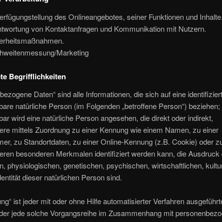
erfügungstellung des Onlineangebotes, seiner Funktionen und Inhalte
twortung von Kontaktanfragen und Kommunikation mit Nutzern.
erheitsmaßnahmen.
hweitenmessung/Marketing
e Begrifflichkeiten
ezogene Daten“ sind alle Informationen, die sich auf eine identifizier
erbare natürliche Person (im Folgenden „betroffene Person“) beziehen; 
erbar wird eine natürliche Person angesehen, die direkt oder indirekt,
ere mittels Zuordnung zu einer Kennung wie einem Namen, zu einer
r, zu Standortdaten, zu einer Online-Kennung (z.B. Cookie) oder z
eren besonderen Merkmalen identifiziert werden kann, die Ausdruck 
, physiologischen, genetischen, psychischen, wirtschaftlichen, kultu
dentität dieser natürlichen Person sind.
ung“ ist jeder mit oder ohne Hilfe automatisierter Verfahren ausgeführ
der jede solche Vorgangsreihe im Zusammenhang mit personenbez