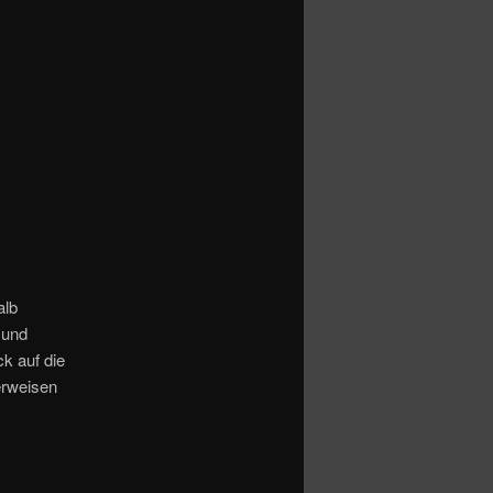
alb
 und
k auf die
verweisen