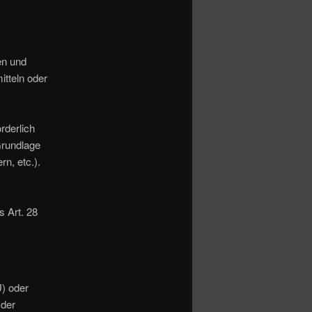
en und
itteln oder
rderlich
 Grundlage
n, etc.).
s Art. 28
U) oder
 der