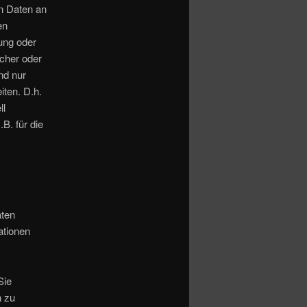
n Daten an
en
tung oder
icher oder
nd nur
ten. D.h.
ll
B. für die
aten
ationen
Sie
n zu