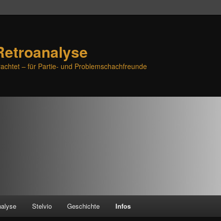
Retroanalyse
achtet – für Partie- und Problemschachfreunde
nalyse
Stelvio
Geschichte
Infos