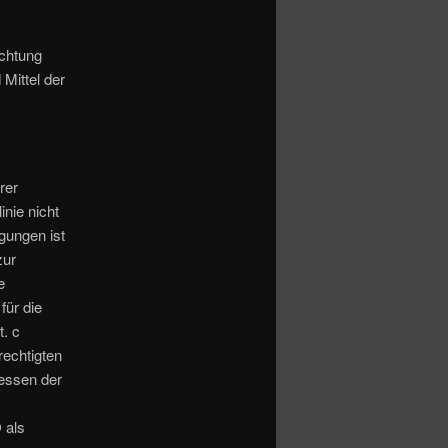
ichtung
Mittel der
rer
nie nicht
igungen ist
zur
e
für die
t. c
echtigten
ressen der
 als