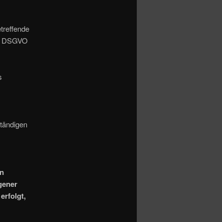
treffende
 18 DSGVO
s
tändigen
on
gener
erfolgt,