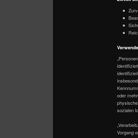
Zurv
Bean
Sich
Reic
Verwendet
„Personenb
identifizi
identifizi
insbesond
Kennnumme
oder mehr
physischen
sozialen I
„Verarbeit
Vorgang o