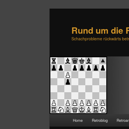
Rund um die 
Schachprobleme rückwärts betr
H
Home
Retroblog
Retroa
Zum
Zum
a