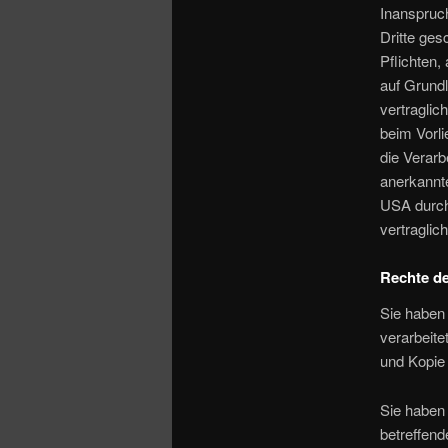
Inanspruc
Dritte ges
Pflichten,
auf Grundl
vertraglic
beim Vorli
die Verarb
anerkannte
USA durch 
vertraglic
Rechte de
Sie haben 
verarbeite
und Kopie
Sie haben
betreffend