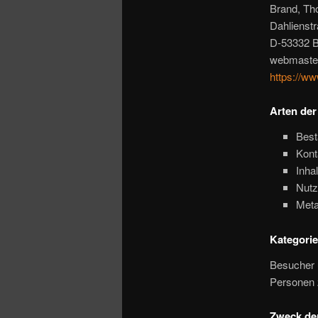
Brand, T
Dahlienst
D-53332 
webmaste
https://ww
Arten der
Best
Kont
Inha
Nutz
Meta
Kategorie
Besucher 
Personen 
Zweck der