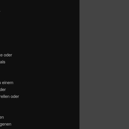
.
te oder
als
u einem
der
rellen oder
ten
ogenen