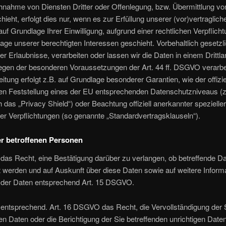
hnahme von Diensten Dritter oder Offenlegung, bzw. Übermittlung vo
chieht, erfolgt dies nur, wenn es zur Erfüllung unserer (vor)vertraglich
 auf Grundlage Ihrer Einwilligung, aufgrund einer rechtlichen Verpflich
age unserer berechtigten Interessen geschieht. Vorbehaltlich gesetzl
her Erlaubnisse, verarbeiten oder lassen wir die Daten in einem Drittla
egen der besonderen Voraussetzungen der Art. 44 ff. DSGVO verarbei
eitung erfolgt z.B. auf Grundlage besonderer Garantien, wie der offizie
n Feststellung eines der EU entsprechenden Datenschutzniveaus (z.
das „Privacy Shield“) oder Beachtung offiziell anerkannter spezieller
her Verpflichtungen (so genannte „Standardvertragsklauseln“).
r betroffenen Personen
das Recht, eine Bestätigung darüber zu verlangen, ob betreffende D
t werden und auf Auskunft über diese Daten sowie auf weitere Inform
 der Daten entsprechend Art. 15 DSGVO.
 entsprechend. Art. 16 DSGVO das Recht, die Vervollständigung der 
en Daten oder die Berichtigung der Sie betreffenden unrichtigen Date