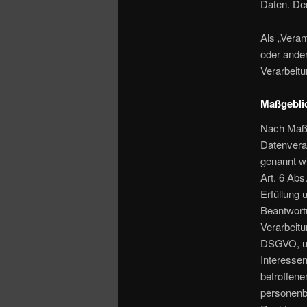
Daten. Der
Als „Veran
oder ander
Verarbeit
Maßgebli
Nach Maßg
Datenverar
genannt wi
Art. 6 Abs
Erfüllung
Beantwortu
Verarbeitun
DSGVO, un
Interessen
betroffene
personenbe