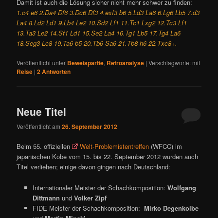
Damit ist auch die Lösung sicher nicht mehr schwer zu finden:
1.c4 e6 2.Da4 Df6 3.Dc6 Df3 4.exf3 b6 5.Ld3 La6 6.Lg6 Lb5 7.d3
La4 8.Ld2 Ld1 9.Lb4 Le2 10.Sd2 Lf1 11.Tc1 Lxg2 12.Tc3 Lf1
13.Ta3 Le2 14.Sf1 Ld1 15.Se2 La4 16.Tg1 Lb5 17.Tg4 La6
18.Seg3 Lc8 19.Ta6 b5 20.Tb6 Sa6 21.Tb8 h6 22.Txc8+.
Veröffentlicht unter
Beweispartie
,
Retroanalyse
|
Verschlagwortet mit
Reise
|
2
Antworten
Neue Titel
Veröffentlicht am
26. September 2012
Beim 55. offiziellen
Welt-Problemistentreffen
(WFCC) im
japanischen Kobe vom 15. bis 22. September 2012 wurden auch
Titel verliehen; einige davon gingen nach Deutschland:
Internationaler Meister der Schachkomposition:
Wolfgang
Dittmann
und
Volker Zipf
FIDE-Meister der Schachkomposition:
Mirko Degenkolbe