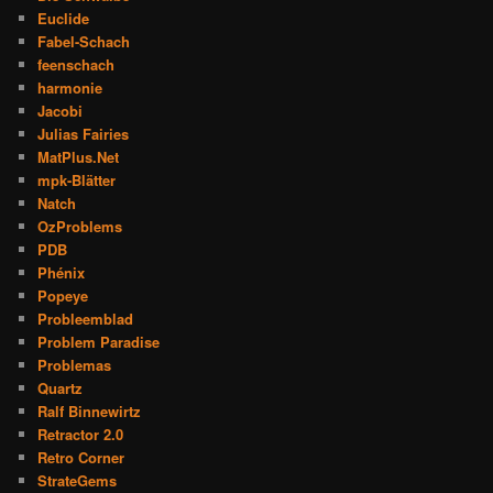
Euclide
Fabel-Schach
feenschach
harmonie
Jacobi
Julias Fairies
MatPlus.Net
mpk-Blätter
Natch
OzProblems
PDB
Phénix
Popeye
Probleemblad
Problem Paradise
Problemas
Quartz
Ralf Binnewirtz
Retractor 2.0
Retro Corner
StrateGems