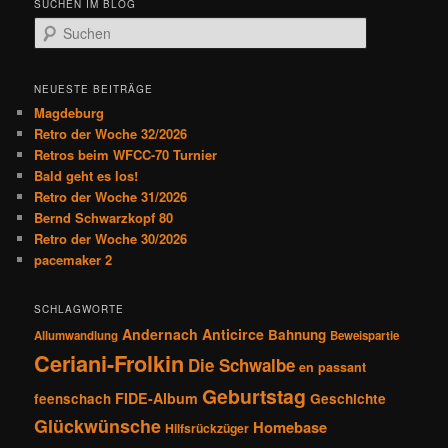
SUCHEN IM BLOG
r
S
a
u
g
c
s
h
NEUESTE BEITRÄGE
n
e
Magdeburg
a
n
Retro der Woche 32/2026
v
Retros beim WFCC-70 Turnier
i
Bald geht es los!
g
Retro der Woche 31/2026
a
Bernd Schwarzkopf 80
t
Retro der Woche 30/2026
i
pacemaker 2
o
n
SCHLAGWORTE
Andernach
Anticirce
Bahnung
Allumwandlung
Beweispartie
Ceriani-Frolkin
Die Schwalbe
en passant
Geburtstag
FIDE-Album
feenschach
Geschichte
Glückwünsche
Homebase
Hilfsrückzüger