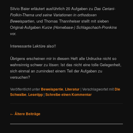
Silvio Baier erläutert ausführlich 20 Aufgaben zu
Das Ceriani-
Frolkin-Thema und seine Variationen in orthodoxen
Beweispartien
, und Thomas Thannheiser stellt mit sieben
Original-Aufgaben
Kurze (Homebase-) Schlagschach-Pronkins
vor.
Interessante Lektüre also!!
Übrigens erscheinen mir in diesem Heft alle Urdrucke nicht so
wahnsinnig schwer zu lösen: Ist das nicht eine tolle Gelegenheit,
sich einmal an zumindest einem Teil der Aufgaben zu
versuchen?
Veröffentlicht unter
Beweispartie
,
Literatur
|
Verschlagwortet mit
Die
Schwalbe
,
Lesetipp
|
Schreibe einen Kommentar
B
←
Ältere Beiträge
e
i
t