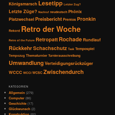
Lesetipp
Königsmarsch
Letzter Zug?
Letzte Züge?
Phönix
neudeutsch
Nachruf
Pronkin
Preisbericht
Platzwechsel
Prentos
Retro der Woche
Rekord
Rochade
Retropatt
Rundlauf
Retro of the Future
Rückkehr
Schachschutz
Tempospiel
Task
Thematurnier
Tempozug
Turnierausschreibung
Umwandlung
Verteidigungsrückzüger
Zwischendurch
WCCC
WCSC
WCCI
KATEGORIEN
Allgemein
(279)
Computer
(86)
Geschichte
(17)
Glückwunsch
(2)
Konstruktion
(60)