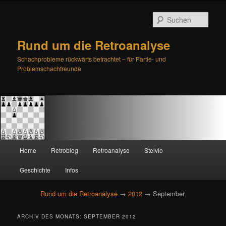
Such
Rund um die Retroanalyse
Schachprobleme rückwärts betrachtet – für Partie- und
Problemschachfreunde
H
Home
Retroblog
Retroanalyse
Stelvio
Zum
Zum
a
u
Geschichte
Infos
primären
sekundären
p
t
Rund um die Retroanalyse
→
2012
→ September
Inhalt
Inhalt
m
e
springen
springen
ARCHIV DES MONATS:
SEPTEMBER 2012
n