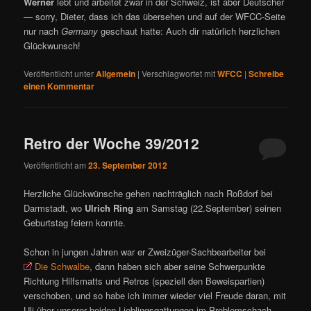
Werner
lebt und arbeitet zwar in der Schweiz, ist aber Deutscher
— sorry, Dieter, dass ich das übersehen und auf der WFCC-Seite
nur nach
Germany
geschaut hatte: Auch dir natürlich herzlichen
Glückwunsch!
Veröffentlicht unter
Allgemein
|
Verschlagwortet mit
WFCC
|
Schreibe
einen Kommentar
Retro der Woche 39/2012
Veröffentlicht am
23. September 2012
Herzliche Glückwünsche gehen nachträglich nach Roßdorf bei
Darmstadt, wo
Ulrich Ring
am Samstag (22.September) seinen
Geburtstag feiern konnte.
Schon in jungen Jahren war er Zweizüger-Sachbearbeiter bei
Die Schwalbe
, dann haben sich aber seine Schwerpunkte
Richtung Hilfsmatts und Retros (speziell den Beweispartien)
verschoben, und so habe ich immer wieder viel Freude daran, mit
Uli über unserer beiden Lieblingsgattungen im Problemschach