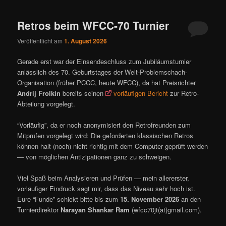
ü
Retros beim WFCC-70 Turnier
Veröffentlicht am
1. August 2026
Gerade erst war der Einsendeschluss zum Jubiläumsturnier
anlässlich des 70. Geburtstages der Welt-Problemschach-
Organisation (früher PCCC, heute WFCC), da hat Preisrichter
Andrij Frolkin
bereits seinen
vorläufigen Bericht
zur Retro-
Abteilung vorgelegt.
“Vorläufig”, da er noch anonymisiert den Retrofreunden zum
Mitprüfen vorgelegt wird: Die geforderten klassischen Retros
können halt (noch) nicht richtig mit dem Computer geprüft werden
— von möglichen Antizipationen ganz zu schweigen.
Viel Spaß beim Analysieren und Prüfen — mein allererster,
vorläufiger Eindruck sagt mir, dass das Niveau sehr hoch ist.
Eure “Funde” schickt bitte bis zum
15. November 2026
an den
Turnierdirektor
Narayan Shankar Ram
(wfcc70jt(at)gmail.com).