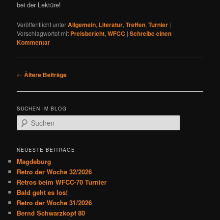
bei der Lektüre!
Veröffentlicht unter
Allgemein
,
Literatur
,
Treffen
,
Turnier
|
Verschlagwortet mit
Preisbericht
,
WFCC
|
Schreibe einen
Kommentar
B
←
Ältere Beiträge
e
i
t
SUCHEN IM BLOG
r
S
a
u
g
c
s
h
NEUESTE BEITRÄGE
n
e
Magdeburg
a
n
Retro der Woche 32/2026
v
Retros beim WFCC-70 Turnier
i
Bald geht es los!
g
Retro der Woche 31/2026
a
Bernd Schwarzkopf 80
t