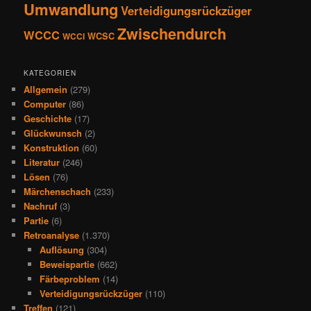
Umwandlung
Verteidigungsrückzüger
Zwischendurch
WCCC
WCSC
WCCI
KATEGORIEN
Allgemein
(279)
Computer
(86)
Geschichte
(17)
Glückwunsch
(2)
Konstruktion
(60)
Literatur
(246)
Lösen
(76)
Märchenschach
(233)
Nachruf
(3)
Partie
(6)
Retroanalyse
(1.370)
Auflösung
(304)
Beweispartie
(662)
Färbeproblem
(14)
Verteidigungsrückzüger
(110)
Treffen
(121)