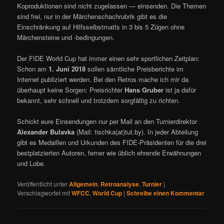
Koproduktionen sind nicht zugelassen — einsenden. Die Themen
sind frei, nur in der Märchenschachrubrik gibt es die
Einschränkung auf Hilfsselbstmatts in 3 bis 5 Zügen ohne
Märchensteine und -bedingungen.
Der FIDE World Cup hat immer einen sehr sportlichen Zeitplan:
Schon am
1. Juni 2018
sollen sämtliche Preisberichte im
Internet publiziert werden. Bei den Retros mache ich mir da
überhaupt keine Sorgen: Preisrichter
Hans Gruber
ist ja dafür
bekannt, sehr schnell und trotzdem sorgfältig zu richten.
Schickt eure Einsendungen nur per Mail an den Turnierdirektor
Alexander Bulavka
(Mail: tischka(at)tut.by). In jeder Abteilung
gibt es Medaillen und Urkunden des FIDE-Präsidenten für die drei
bestplatzierten Autoren, ferner wie üblich ehrende Erwähnungen
und Lobe.
Veröffentlicht unter
Allgemein
,
Retroanalyse
,
Turnier
|
Verschlagwortet mit
WFCC
,
World Cup
|
Schreibe einen Kommentar