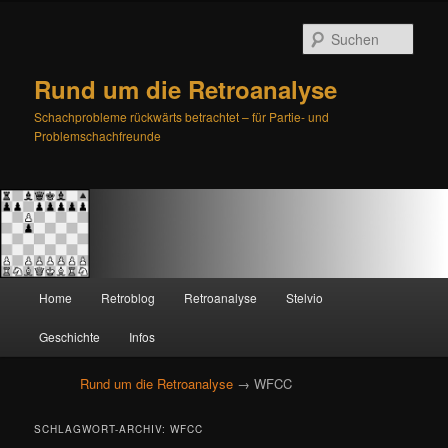
Such
Rund um die Retroanalyse
Schachprobleme rückwärts betrachtet – für Partie- und
Problemschachfreunde
H
Home
Retroblog
Retroanalyse
Stelvio
Zum
Zum
a
u
Geschichte
Infos
primären
sekundären
p
t
Rund um die Retroanalyse
→ WFCC
Inhalt
Inhalt
m
e
springen
springen
SCHLAGWORT-ARCHIV:
WFCC
n