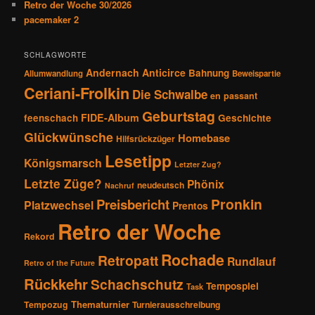
Retro der Woche 30/2026
i
pacemaker 2
o
n
SCHLAGWORTE
Andernach
Anticirce
Bahnung
Allumwandlung
Beweispartie
Ceriani-Frolkin
Die Schwalbe
en passant
Geburtstag
FIDE-Album
feenschach
Geschichte
Glückwünsche
Homebase
Hilfsrückzüger
Lesetipp
Königsmarsch
Letzter Zug?
Letzte Züge?
Phönix
neudeutsch
Nachruf
Pronkin
Preisbericht
Platzwechsel
Prentos
Retro der Woche
Rekord
Rochade
Retropatt
Rundlauf
Retro of the Future
Rückkehr
Schachschutz
Tempospiel
Task
Thematurnier
Tempozug
Turnierausschreibung