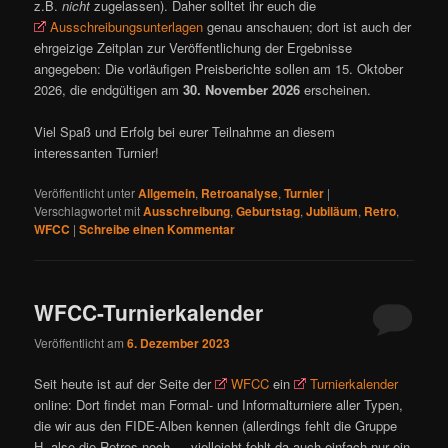
z.B.
nicht
zugelassen). Daher solltet ihr euch die
Ausschreibungsunterlagen
genau anschauen; dort ist auch der
ehrgeizige Zeitplan zur Veröffentlichung der Ergebnisse
angegeben: Die vorläufigen Preisberichte sollen am 15. Oktober
2026, die endgültigen am
30. November 2026
erscheinen.
Viel Spaß und Erfolg bei eurer Teilnahme an diesem
interessanten Turnier!
Veröffentlicht unter
Allgemein
,
Retroanalyse
,
Turnier
|
Verschlagwortet mit
Ausschreibung
,
Geburtstag
,
Jubiläum
,
Retro
,
WFCC
|
Schreibe einen Kommentar
WFCC-Turnierkalender
Veröffentlicht am
6. Dezember 2023
Seit heute ist auf der Seite der
WFCC
ein
Turnierkalender
online: Dort findet man Formal- und Informalturniere aller Typen,
die wir aus den FIDE-Alben kennen (allerdings fehlt die Gruppe
H, also die Retros noch — vielleicht fehlt da auch einfach nur ein