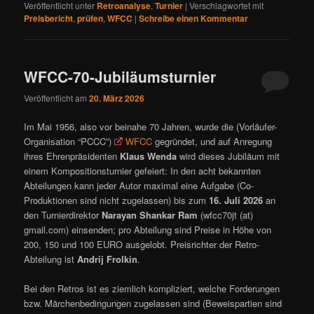
Veröffentlicht unter
Retroanalyse
,
Turnier
|
Verschlagwortet mit
Preisbericht
,
prüfen
,
WFCC
|
Schreibe einen Kommentar
WFCC-70-Jubiläumsturnier
Veröffentlicht am
20. März 2026
Im Mai 1956, also vor beinahe 70 Jahren, wurde die (Vorläufer-
Organisation “PCCC”)
WFCC
gegründet, und auf Anregung
ihres Ehrenpräsidenten
Klaus Wenda
wird dieses Jubiläum mit
einem Kompositionsturnier gefeiert: In den acht bekannten
Abteilungen kann jeder Autor maximal eine Aufgabe (Co-
Produktionen sind nicht zugelassen) bis zum
16. Juli 2026
an
den Turnierdirektor
Narayan Shankar Ram
(wfcc70jt (at)
gmail.com) einsenden; pro Abteilung sind Preise in Höhe von
200, 150 und 100 EURO ausgelobt. Preisrichter der Retro-
Abteilung ist
Andrij Frolkin
.
Bei den Retros ist es ziemlich kompliziert, welche Forderungen
bzw. Märchenbedingungen zugelassen sind (Beweispartien sind