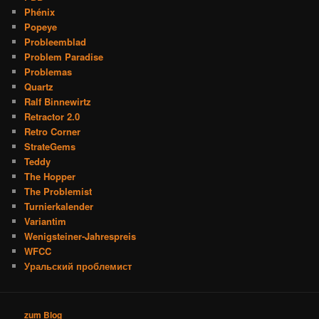
Phénix
Popeye
Probleemblad
Problem Paradise
Problemas
Quartz
Ralf Binnewirtz
Retractor 2.0
Retro Corner
StrateGems
Teddy
The Hopper
The Problemist
Turnierkalender
Variantim
Wenigsteiner-Jahrespreis
WFCC
Уральский проблемист
zum Blog