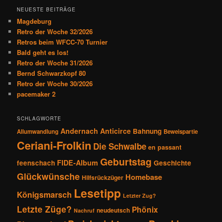
s
h
NEUESTE BEITRÄGE
n
e
Magdeburg
a
n
Retro der Woche 32/2026
v
Retros beim WFCC-70 Turnier
i
Bald geht es los!
g
Retro der Woche 31/2026
a
Bernd Schwarzkopf 80
t
Retro der Woche 30/2026
i
pacemaker 2
o
n
SCHLAGWORTE
Andernach
Anticirce
Bahnung
Allumwandlung
Beweispartie
Ceriani-Frolkin
Die Schwalbe
en passant
Geburtstag
FIDE-Album
feenschach
Geschichte
Glückwünsche
Homebase
Hilfsrückzüger
Lesetipp
Königsmarsch
Letzter Zug?
Letzte Züge?
Phönix
neudeutsch
Nachruf