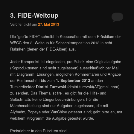
ü
3. FIDE-Weltcup
Veröffentlicht am
27. Mai 2013
Die “große FIDE” schreibt in Kooperation mit dem Präsidium der
WFCC den 3. Weltcup für Schachkomposition 2013 in acht
Rubriken (denen der FIDE-Alben) aus.
Jeder Komponist ist eingeladen, pro Rubrik eine Originalaufgabe
(Koproduktionen sind nicht zugelassen) ausschließlich per Mail
mit Diagramm, Lösungen, möglichen Kommentaren und Angabe
der Postanschrift bis zum
1. September 2013
an den
Turnierdirektor
Dimitri Turewski
(dmitri.turevski(AT)gmail.com)
zu senden. Das Thema ist frei, es gibt für die Hilfs- und
Selbstmatts keine Längenbeschränkungen. Für die
Märchenabteilung sind nur Aufgaben zugelassen, die mit
Alybadix, Popeye oder WinChloe getestet sind; gebt bitte an, mit
welchem Programm die Aufgabe getestet wurde.
Preisrichter in den Rubriken sind: