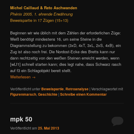
Michel Caillaud & Reto Aschwanden
Phénix 2005, 1. ehrende Erwähnung
Beweispartie in 17 Zügen (15+13)
Beginnen wir wie üblich mit dem Zählen der erforderlichen Züge:
Weiß benötigt mindestens 16, um seine Steine in die
Diagrammstellung zu bekommen (3xD, 4xT, 3xL, 2xS, 4xB), ein
Zug ist also noch frei. Die Nordost-Ecke des Bretts kann nur
dann rechtzeitig von den weißen Steinen erreicht werden, wenn
[wLf1] schnell starten kann; dies legt nahe, dass Schwarz rasch
auf f3 ein Schlagobjekt bereit stellt.
Weiterlesen
→
Veröffentlicht unter
Beweispartie
,
Retroanalyse
|
Verschlagwortet mit
Figurenmarsch
,
Geschichte
|
Schreibe einen Kommentar
mpk 50
Veröffentlicht am
25. Mai 2013