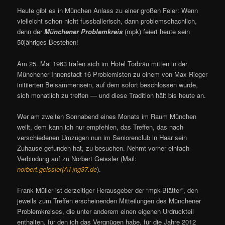
Heute gibt es in München Anlass zu einer großen Feier: Wenn
vielleicht schon nicht fussballerisch, dann problemschachlich,
denn der
Münchener Problemkreis
(mpk) feiert heute sein
50jähriges Bestehen!
Am 25. Mai 1963 trafen sich im Hotel Torbräu mitten in der
Münchener Innenstadt 16 Problemisten zu einem von Max Rieger
initiierten Beisammensein, auf dem sofort beschlossen wurde,
sich monatlich zu treffen — und diese Tradition hält bis heute an.
Wer am zweiten Sonnabend eines Monats im Raum München
weilt, dem kann ich nur empfehlen, das Treffen, das nach
verschiedenen Umzügen nun im Seniorenclub in Haar sein
Zuhause gefunden hat, zu besuchen. Nehmt vorher einfach
Verbindung auf zu Norbert Geissler (Mail:
norbert.geissler(AT)ng37.de
).
Frank Müller ist derzeitiger Herausgeber der “mpk-Blätter”, den
jeweils zum Treffen erscheinenden Mitteilungen des Münchener
Problemkreises, die unter anderem einen eigenen Urdruckteil
enthalten, für den ich das Vergnügen habe, für die Jahre 2012