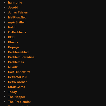
harmonie
Jacobi
Julias Fairies
MatPlus.Net
mpk-Blätter
Natch
OzProblems
PDB
Phénix
Popeye
Probleemblad
Problem Paradise
Problemas
Quartz
Ralf Binnewirtz
Retractor 2.0
Retro Corner
StrateGems
Teddy
The Hopper
The Problemist