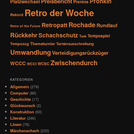
Pronkin
Preisbericht
Platzwechsel
Prentos
Retro der Woche
Rekord
Rochade
Retropatt
Rundlauf
Retro of the Future
Rückkehr
Schachschutz
Tempospiel
Task
Thematurnier
Tempozug
Turnierausschreibung
Umwandlung
Verteidigungsrückzüger
Zwischendurch
WCCC
WCSC
WCCI
KATEGORIEN
Allgemein
(279)
Computer
(86)
Geschichte
(17)
Glückwunsch
(2)
Konstruktion
(60)
Literatur
(246)
Lösen
(76)
Märchenschach
(233)