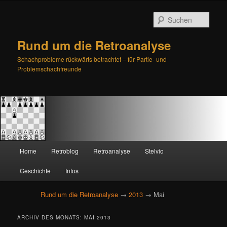
Such
Rund um die Retroanalyse
Schachprobleme rückwärts betrachtet – für Partie- und
Problemschachfreunde
H
Home
Retroblog
Retroanalyse
Stelvio
Zum
Zum
a
u
Geschichte
Infos
primären
sekundären
p
t
Rund um die Retroanalyse
→
2013
→ Mai
Inhalt
Inhalt
m
e
springen
springen
ARCHIV DES MONATS:
MAI 2013
n