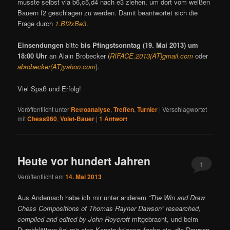
musste selbst via b6,c5,d4 nach e3 ziehen, um dort vom weißen
Bauern f2 geschlagen zu werden. Damit beantwortet sich die
Frage durch
1.Bf2xBe3
.
Einsendungen
bitte
bis Pfingstsonntag (19. Mai 2013) um
18:00 Uhr
an Alain Brobecker (
RIFACE.2013(AT)gmail.com
oder
abrobecker(AT)yahoo.com
).
Viel Spaß und Erfolg!
Veröffentlicht unter
Retroanalyse
,
Treffen
,
Turnier
|
Verschlagwortet
mit
Chess960
,
Volet-Bauer
|
1
Antwort
Heute vor hundert Jahren
1
Veröffentlicht am
14. Mai 2013
Aus Andernach habe ich mir unter anderem
“The Win and Draw
Chess Compositions of Thomas Rayner Dawson” researched,
compiled and edited by John Roycroft
mitgebracht, und beim
Durchblättern fiel mir eine Konstruktionsaufgabe ein, die Dawson