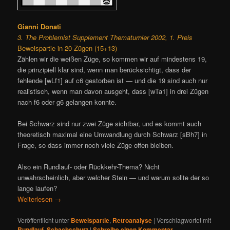
Gianni Donati
3. The Problemist Supplement Thematurnier 2002, 1. Preis
Beweispartie in 20 Zügen (15+13)
Zählen wir die weißen Züge, so kommen wir auf mindestens 19,
die prinzipiell klar sind, wenn man berücksichtigt, dass der
fehlende [wLf1] auf c6 gestorben ist — und die 19 sind auch nur
realistisch, wenn man davon ausgeht, dass [wTa1] in drei Zügen
nach f6 oder g6 gelangen konnte.
Bei Schwarz sind nur zwei Züge sichtbar, und es kommt auch
theoretisch maximal eine Umwandlung durch Schwarz [sBh7] in
Frage, so dass immer noch viele Züge offen bleiben.
Also ein Rundlauf- oder Rückkehr-Thema? Nicht
unwahrscheinlich, aber welcher Stein — und warum sollte der so
lange laufen?
Weiterlesen
→
Veröffentlicht unter
Beweispartie
,
Retroanalyse
|
Verschlagwortet mit
Rundlauf
,
Schachschutz
|
Schreibe einen Kommentar