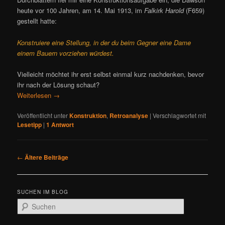
heute vor 100 Jahren, am 14. Mai 1913, im
Falkirk Harold
(F659)
gestellt hatte:
Konstruiere eine Stellung, in der du beim Gegner eine Dame
einem Bauern vorziehen würdest.
Vielleicht möchtet ihr erst selbst einmal kurz nachdenken, bevor
ihr nach der Lösung schaut?
Weiterlesen
→
Veröffentlicht unter
Konstruktion
,
Retroanalyse
|
Verschlagwortet mit
Lesetipp
|
1
Antwort
B
←
Ältere Beiträge
e
i
t
SUCHEN IM BLOG
r
S
a
u
g
c