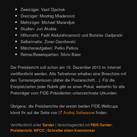
Zweizüger: Vasil Djachuk
Dreizüger: Miodrag Mladenović
Mehrzüger: Michael Marandjuk
Studien: Juri Akobia
Hilfsmatts: Fadil Abdurahmanović und Borislav Gadjanski
Selbstmatts: Zoran Gavrilovski
Märchenaufgaben: Petko Petkov
Retros/Beweispartien: Silvio Baier
Der Preisbericht soll schon am 15. Dezember 2013 im Internet
veröffentlicht werden. Alle Teilnehmer erhalten eine Broschüre mit
den Turnierergebnissen (daher die Postanschrift…). Für die
Erstplatzierten jeder Rubrik gibt es einen Pokal, weiterhin für alle
Preisträger vom FIDE-Präsidenten unterzeichnete Urkunden.
Übrigens: die Preisberichte der ersten beiden FIDE-Weltcups
könnt ihr auf der Seite von
Andrej Seliwanow
finden.
Veröffentlicht unter
Turnier
|
Verschlagwortet mit
FIDE-Turnier
,
Preisbericht
,
WFCC
|
Schreibe einen Kommentar