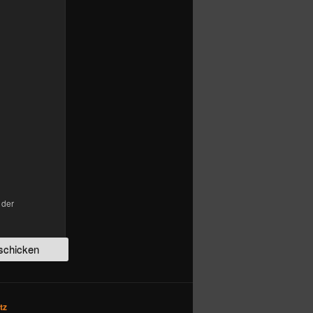
 der
tz