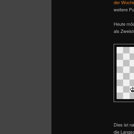
o
der Woche
n
weitere Pu
Heute möc
als Zweist
Dies ist n
die Langsc