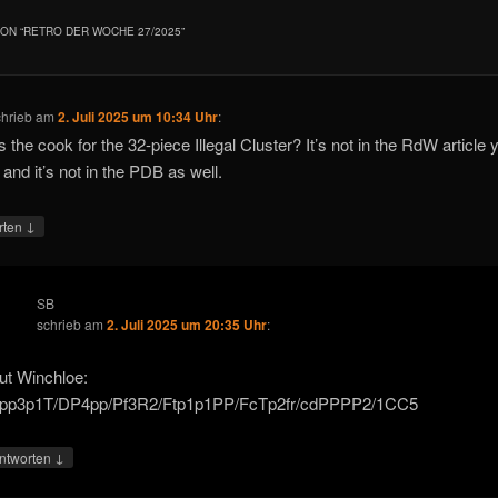
ON “
RETRO DER WOCHE 27/2025
”
chrieb
am
2. Juli 2025 um 10:34 Uhr
:
s the cook for the 32-piece Illegal Cluster? It’s not in the RdW article 
, and it’s not in the PDB as well.
↓
rten
SB
schrieb
am
2. Juli 2025 um 20:35 Uhr
:
ut Winchloe:
/pp3p1T/DP4pp/Pf3R2/Ftp1p1PP/FcTp2fr/cdPPPP2/1CC5
↓
ntworten