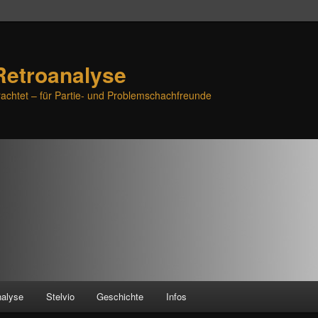
Retroanalyse
achtet – für Partie- und Problemschachfreunde
nalyse
Stelvio
Geschichte
Infos