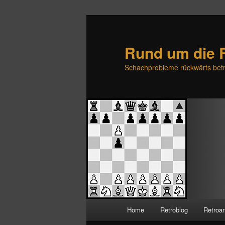
Rund um die 
Schachprobleme rückwärts betr
H
Home
Retroblog
Retroa
Zum
Zum
a