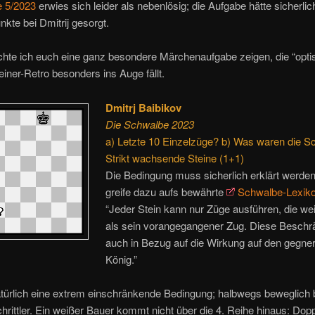
 5/2023
erwies sich leider als nebenlösig; die Aufgabe hätte sicherlich
nkte bei Dmitrij gesorgt.
hte ich euch eine ganz besondere Märchenaufgabe zeigen, die “opti
einer-Retro besonders ins Auge fällt.
Dmitrj Baibikov
Die Schwalbe 2023
a) Letzte 10 Einzelzüge? b) Was waren die S
Strikt wachsende Steine (1+1)
Die Bedingung muss sicherlich erklärt werden
greife dazu aufs bewährte
Schwalbe-Lexik
“Jeder Stein kann nur Züge ausführen, die wei
als sein vorangegangener Zug. Diese Beschrä
auch in Bezug auf die Wirkung auf den gegne
König.”
atürlich eine extrem einschränkende Bedingung; halbwegs beweglich 
hrittler. Ein weißer Bauer kommt nicht über die 4. Reihe hinaus: Dopp