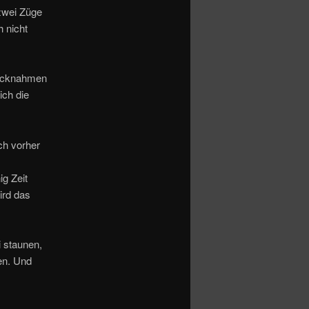
zwei Züge
h nicht
Rücknahmen
ich die
ch vorher
g Zeit
ird das
i staunen,
en. Und