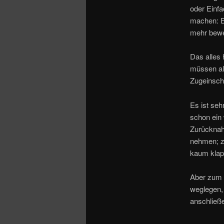
oder Einfa
machen: Er
mehr beweg
Das alles
müssen als
Zugeinsch
Es ist se
schon ein
Zurücknahm
nehmen; z
kaum klap
Aber zum m
weglegen,
anschließe