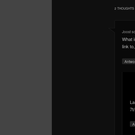
2 THOUGHTS 
Joost
s
What i
link to
Antwo
La
7t
A