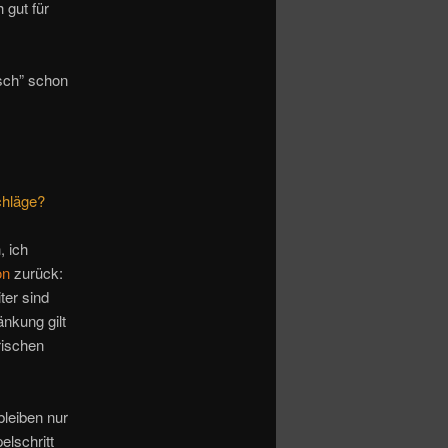
 gut für
sch” schon
chläge?
, ich
on
zurück:
ter sind
nkung gilt
rischen
bleiben nur
elschritt