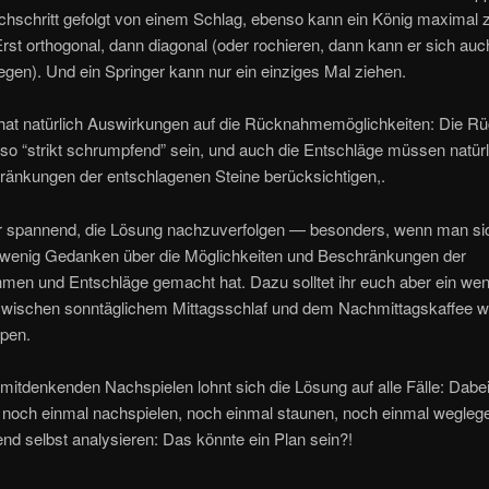
chschritt gefolgt von einem Schlag, ebenso kann ein König maximal 
st orthogonal, dann diagonal (oder rochieren, dann kann er sich auc
en). Und ein Springer kann nur ein einziges Mal ziehen.
 hat natürlich Auswirkungen auf die Rücknahmemöglichkeiten: Die 
o “strikt schrumpfend” sein, und auch die Entschläge müssen natürl
ränkungen der entschlagenen Steine berücksichtigen,.
hr spannend, die Lösung nachzuverfolgen — besonders, wenn man si
 wenig Gedanken über die Möglichkeiten und Beschränkungen der
en und Entschläge gemacht hat. Dazu solltet ihr euch aber ein weni
wischen sonntäglichem Mittagsschlaf und dem Nachmittagskaffee w
pen.
itdenkenden Nachspielen lohnt sich die Lösung auf alle Fälle: Dabe
 noch einmal nachspielen, noch einmal staunen, noch einmal wegleg
nd selbst analysieren: Das könnte ein Plan sein?!