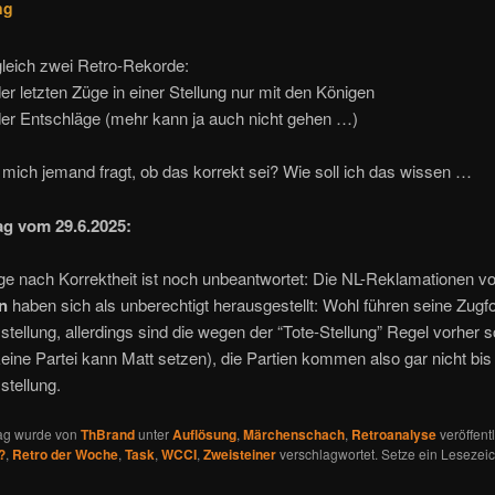
ng
gleich zwei Retro-Rekorde:
er letzten Züge in einer Stellung nur mit den Königen
der Entschläge (mehr kann ja auch nicht gehen …)
ich jemand fragt, ob das korrekt sei? Wie soll ich das wissen …
ag vom 29.6.2025:
ge nach Korrektheit ist noch unbeantwortet: Die NL-Reklamationen v
n
haben sich als unberechtigt herausgestellt: Wohl führen seine Zugf
ellung, allerdings sind die wegen der “Tote-Stellung” Regel vorher 
eine Partei kann Matt setzen), die Partien kommen also gar nicht bis
tellung.
rag wurde von
ThBrand
unter
Auflösung
,
Märchenschach
,
Retroanalyse
veröffentl
?
,
Retro der Woche
,
Task
,
WCCI
,
Zweisteiner
verschlagwortet. Setze ein Lesezeic