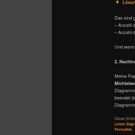
Lösu
Das sind 
– Anzahl d
– Anzahl 
Und wenn m
2. Nachtr
Meine Fra
Michielse
Diagrammst
beendet (k
Diagramms
Dieser Eint
Letzte Züge
Permalink
.