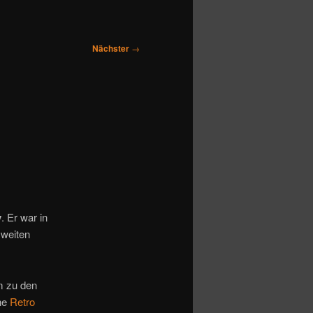
Nächster
→
v
. Er war in
zweiten
em zu den
ehe
Retro