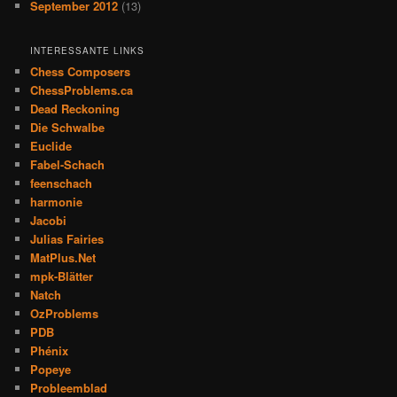
September 2012
(13)
INTERESSANTE LINKS
Chess Composers
ChessProblems.ca
Dead Reckoning
Die Schwalbe
Euclide
Fabel-Schach
feenschach
harmonie
Jacobi
Julias Fairies
MatPlus.Net
mpk-Blätter
Natch
OzProblems
PDB
Phénix
Popeye
Probleemblad