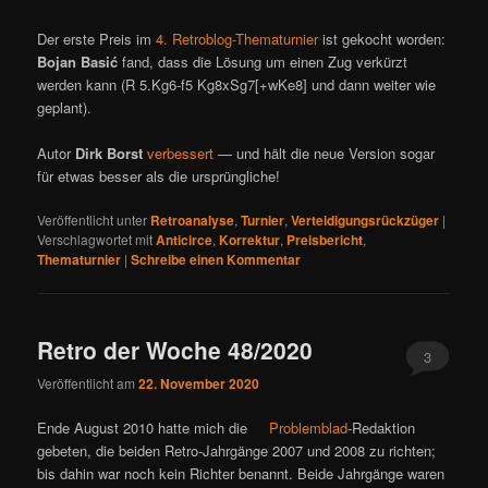
Der erste Preis im
4. Retroblog-Thematurnier
ist gekocht worden:
Bojan Basić
fand, dass die Lösung um einen Zug verkürzt
werden kann (R 5.Kg6-f5 Kg8xSg7[+wKe8] und dann weiter wie
geplant).
Autor
Dirk Borst
verbessert
— und hält die neue Version sogar
für etwas besser als die ursprüngliche!
Veröffentlicht unter
Retroanalyse
,
Turnier
,
Verteidigungsrückzüger
|
Verschlagwortet mit
Anticirce
,
Korrektur
,
Preisbericht
,
Thematurnier
|
Schreibe einen Kommentar
Retro der Woche 48/2020
3
Veröffentlicht am
22. November 2020
Ende August 2010 hatte mich die
Problemblad
-Redaktion
gebeten, die beiden Retro-Jahrgänge 2007 und 2008 zu richten;
bis dahin war noch kein Richter benannt. Beide Jahrgänge waren