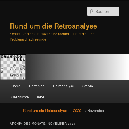
Such
Rund um die Retroanalyse
Schachprobleme rückwärts betrachtet – für Partie- und
Problemschachfreunde
H
Home
Retroblog
Retroanalyse
Stelvio
Zum
Zum
a
u
Geschichte
Infos
primären
sekundären
p
t
Rund um die Retroanalyse
→
2020
→ November
Inhalt
Inhalt
m
e
springen
springen
ARCHIV DES MONATS:
NOVEMBER 2020
n