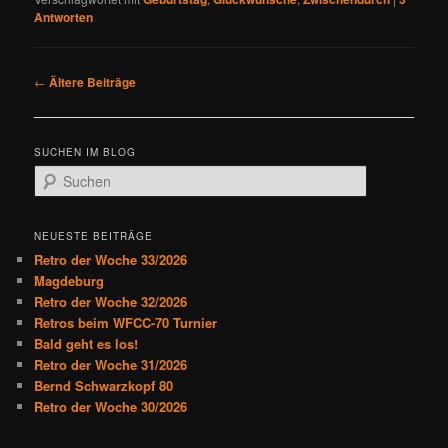
Antworten
B
←
Ältere Beiträge
e
i
t
SUCHEN IM BLOG
r
S
a
u
g
c
s
h
NEUESTE BEITRÄGE
n
e
Retro der Woche 33/2026
a
n
Magdeburg
v
Retro der Woche 32/2026
i
Retros beim WFCC-70 Turnier
g
Bald geht es los!
a
Retro der Woche 31/2026
t
Bernd Schwarzkopf 80
i
Retro der Woche 30/2026
o
n