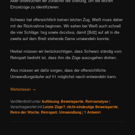
Aber untersuchen wir zunächst die Stellung, um die letzten
Einzelzüge zu identifizieren:
Schwarz hat offensichtlich keinen letzten Zug, Weiß muss daher
mit der Rücknahme beginnen. Wir sehen bei Weiß auch schnell
die vier Schläge: hxg sowie dxcxbxa, damit [Bd2] auf a8 in die
zweite auf dem Brett stehende Dame umwandeln konnte.
Hierbei müssen wir berücksichtigen, dass Schwarz ständig vom
Retropatt bedroht ist, dass ihm die Züge auszugehen drohen.
Also müssen wir dafür sorgen, dass der offensichtliche
Umwandlungsläufer auf h1 möglichst rasch entwandeln kann.
Weiterlesen
→
Veröffentlicht unter
Auflösung
,
Beweispartie
,
Retroanalyse
|
Verschlagwortet mit
Letzte Züge?
,
nicht-eindeutige Beweispartie
,
Retro der Woche
,
Retropatt
,
Umwandlung
|
1
Antwort