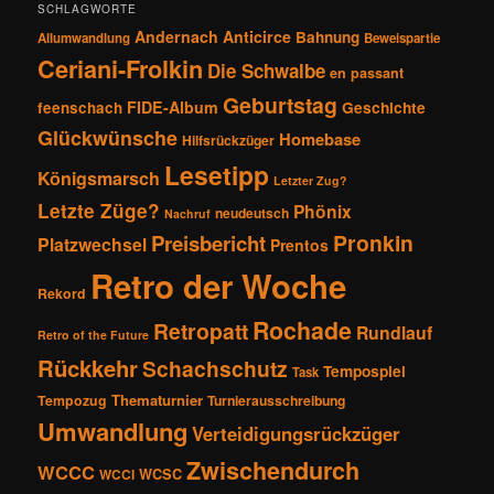
SCHLAGWORTE
Andernach
Anticirce
Bahnung
Allumwandlung
Beweispartie
Ceriani-Frolkin
Die Schwalbe
en passant
Geburtstag
FIDE-Album
feenschach
Geschichte
Glückwünsche
Homebase
Hilfsrückzüger
Lesetipp
Königsmarsch
Letzter Zug?
Letzte Züge?
Phönix
neudeutsch
Nachruf
Pronkin
Preisbericht
Platzwechsel
Prentos
Retro der Woche
Rekord
Rochade
Retropatt
Rundlauf
Retro of the Future
Rückkehr
Schachschutz
Tempospiel
Task
Thematurnier
Tempozug
Turnierausschreibung
Umwandlung
Verteidigungsrückzüger
Zwischendurch
WCCC
WCSC
WCCI