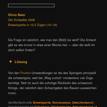
Silvio Baier
Die Schwalbe 2008
Beweispartie in 10,5 Zügen (15+16)
Die Frage ist natürlich, wie man den [Bd2] los wird? Die Antwort
gibt es wie immer in etwa einer Woche hier — aber die wollt ihr
doch selbst finden?
Lösung
Von den
Pronkin
-Umwandlungen ist die des Springers prinzipiell
die schwierigste, weil der „Weg zurück“ mindestens vier Züge
benötigt. Nett ist auch die sofortige Rückkehr des schwarzen
Königs, der natürlich dem Schachgebot des Bauern ausweichen
muss.
Veröffentlicht unter
Beweispartie
,
Retroanalyse
,
Zwischendurch
|
Verschlagwortet mit
Geburtstag
,
Glückwünsche
,
Zwischendurch
|
3