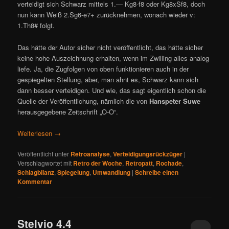
verteidigt sich Schwarz mittels 1.— Kg8-f8 oder Kg8xSf8, doch
nun kann Weiß 2.Sg6-e7+ zurücknehmen, wonach wieder v:
1.Th8# folgt.
Das hätte der Autor sicher nicht veröffentlicht, das hätte sicher
keine hohe Auszeichnung erhalten, wenn im Zwilling alles analog
liefe. Ja, die Zugfolgen von oben funktionieren auch in der
gespiegelten Stellung, aber, man ahnt es, Schwarz kann sich
dann besser verteidigen. Und wie, das sagt eigentlich schon die
Quelle der Veröffentlichung, nämlich die von
Hanspeter Suwe
herausgegebene Zeitschrift „O-O“.
Weiterlesen
→
Veröffentlicht unter
Retroanalyse
,
Verteidigungsrückzüger
|
Verschlagwortet mit
Retro der Woche
,
Retropatt
,
Rochade
,
Schlagbilanz
,
Spiegelung
,
Umwandlung
|
Schreibe einen
Kommentar
Stelvio 4.4