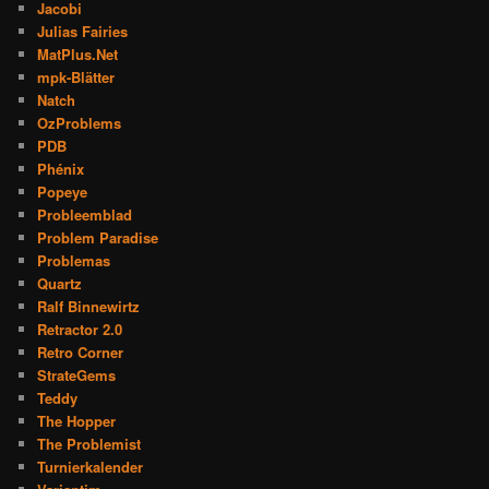
Jacobi
Julias Fairies
MatPlus.Net
mpk-Blätter
Natch
OzProblems
PDB
Phénix
Popeye
Probleemblad
Problem Paradise
Problemas
Quartz
Ralf Binnewirtz
Retractor 2.0
Retro Corner
StrateGems
Teddy
The Hopper
The Problemist
Turnierkalender