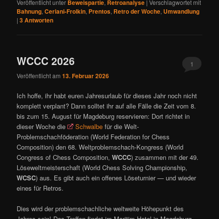
Veröffentlicht unter
Beweispartie
,
Retroanalyse
|
Verschlagwortet mit
Bahnung
,
Ceriani-Frolkin
,
Prentos
,
Retro der Woche
,
Umwandlung
|
3
Antworten
WCCC 2026
1
Veröffentlicht am
13. Februar 2026
Ich hoffe, ihr habt euren Jahresurlaub für dieses Jahr noch nicht
komplett verplant? Dann solltet ihr auf alle Fälle die Zeit vom 8.
bis zum 15. August für Magdeburg reservieren: Dort richtet in
dieser Woche die
Schwalbe
für die Welt-
Problemschachföderation (World Federation for Chess
Composition) den 68. Weltproblemschach-Kongress (World
Congress of Chess Composition,
WCCC
) zusammen mit der 49.
Löseweltmeisterschaft (World Chess Solving Championship,
WCSC
) aus. Es gibt auch ein offenes Löseturnier — und wieder
eines für Retros.
Dies wird der problemschachliche weltweite Höhepunkt des
Jahres sein! Das Treffen findet im Maritim-Hotel in Magdeburg