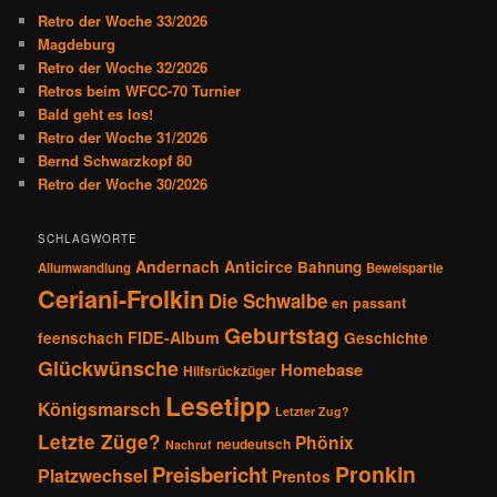
n
e
Retro der Woche 33/2026
a
n
Magdeburg
v
Retro der Woche 32/2026
i
Retros beim WFCC-70 Turnier
g
Bald geht es los!
a
Retro der Woche 31/2026
t
Bernd Schwarzkopf 80
i
Retro der Woche 30/2026
o
n
SCHLAGWORTE
Andernach
Anticirce
Bahnung
Allumwandlung
Beweispartie
Ceriani-Frolkin
Die Schwalbe
en passant
Geburtstag
FIDE-Album
feenschach
Geschichte
Glückwünsche
Homebase
Hilfsrückzüger
Lesetipp
Königsmarsch
Letzter Zug?
Letzte Züge?
Phönix
neudeutsch
Nachruf
Pronkin
Preisbericht
Platzwechsel
Prentos