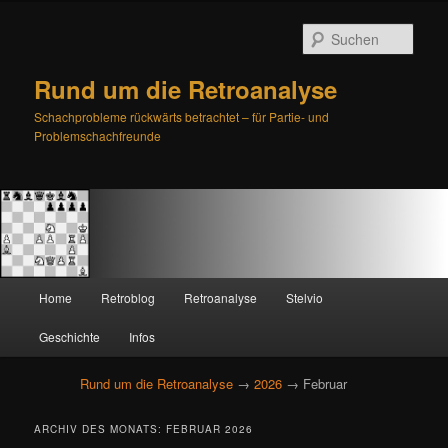
Such
Rund um die Retroanalyse
Schachprobleme rückwärts betrachtet – für Partie- und
Problemschachfreunde
H
Home
Retroblog
Retroanalyse
Stelvio
Zum
Zum
a
u
Geschichte
Infos
primären
sekundären
p
t
Rund um die Retroanalyse
→
2026
→ Februar
Inhalt
Inhalt
m
e
springen
springen
ARCHIV DES MONATS:
FEBRUAR 2026
n