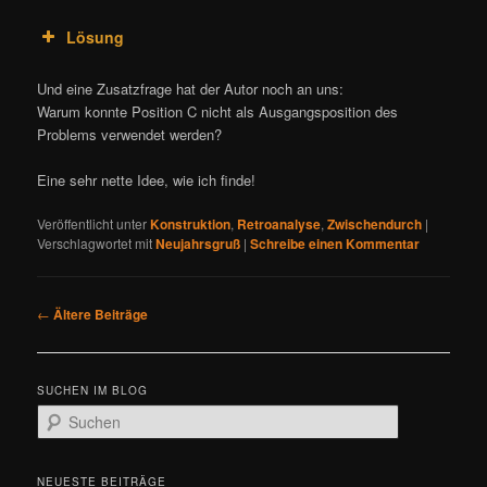
Lösung
Und eine Zusatzfrage hat der Autor noch an uns:
Warum konnte Position C nicht als Ausgangsposition des
Problems verwendet werden?
Eine sehr nette Idee, wie ich finde!
Veröffentlicht unter
Konstruktion
,
Retroanalyse
,
Zwischendurch
|
Verschlagwortet mit
Neujahrsgruß
|
Schreibe einen Kommentar
B
←
Ältere Beiträge
e
i
t
SUCHEN IM BLOG
r
S
a
u
g
c
s
h
NEUESTE BEITRÄGE