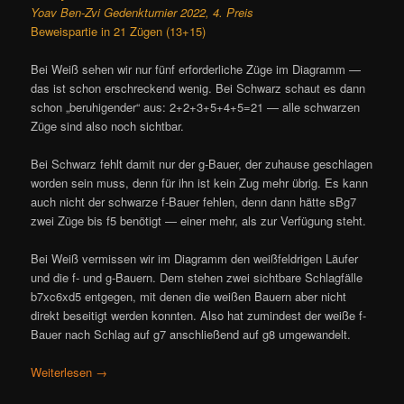
Yoav Ben-Zvi Gedenkturnier 2022, 4. Preis
Beweispartie in 21 Zügen (13+15)
Bei Weiß sehen wir nur fünf erforderliche Züge im Diagramm —
das ist schon erschreckend wenig. Bei Schwarz schaut es dann
schon „beruhigender“ aus: 2+2+3+5+4+5=21 — alle schwarzen
Züge sind also noch sichtbar.
Bei Schwarz fehlt damit nur der g-Bauer, der zuhause geschlagen
worden sein muss, denn für ihn ist kein Zug mehr übrig. Es kann
auch nicht der schwarze f-Bauer fehlen, denn dann hätte sBg7
zwei Züge bis f5 benötigt — einer mehr, als zur Verfügung steht.
Bei Weiß vermissen wir im Diagramm den weißfeldrigen Läufer
und die f- und g-Bauern. Dem stehen zwei sichtbare Schlagfälle
b7xc6xd5 entgegen, mit denen die weißen Bauern aber nicht
direkt beseitigt werden konnten. Also hat zumindest der weiße f-
Bauer nach Schlag auf g7 anschließend auf g8 umgewandelt.
Weiterlesen
→