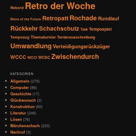
Retro der Woche
Rekord
Rochade
Retropatt
Rundlauf
Retro of the Future
Rückkehr
Schachschutz
Tempospiel
Task
Thematurnier
Tempozug
Turnierausschreibung
Umwandlung
Verteidigungsrückzüger
Zwischendurch
WCCC
WCSC
WCCI
KATEGORIEN
Allgemein
(279)
Computer
(86)
Geschichte
(17)
Glückwunsch
(2)
Konstruktion
(60)
Literatur
(246)
Lösen
(76)
Märchenschach
(233)
Nachruf
(3)