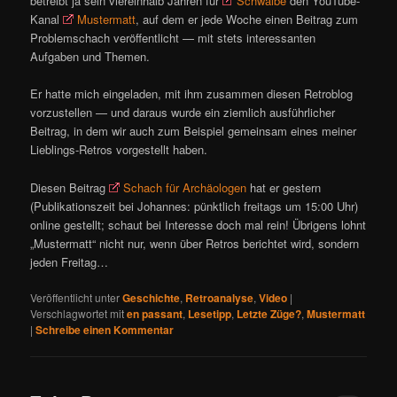
betreibt ja sein viereinhalb Jahren für
Schwalbe
den YouTube-
Kanal
Mustermatt
, auf dem er jede Woche einen Beitrag zum
Problemschach veröffentlicht — mit stets interessanten
Aufgaben und Themen.
Er hatte mich eingeladen, mit ihm zusammen diesen Retroblog
vorzustellen — und daraus wurde ein ziemlich ausführlicher
Beitrag, in dem wir auch zum Beispiel gemeinsam eines meiner
Lieblings-Retros vorgestellt haben.
Diesen Beitrag
Schach für Archäologen
hat er gestern
(Publikationszeit bei Johannes: pünktlich freitags um 15:00 Uhr)
online gestellt; schaut bei Interesse doch mal rein! Übrigens lohnt
„Mustermatt“ nicht nur, wenn über Retros berichtet wird, sondern
jeden Freitag…
Veröffentlicht unter
Geschichte
,
Retroanalyse
,
Video
|
Verschlagwortet mit
en passant
,
Lesetipp
,
Letzte Züge?
,
Mustermatt
|
Schreibe einen Kommentar