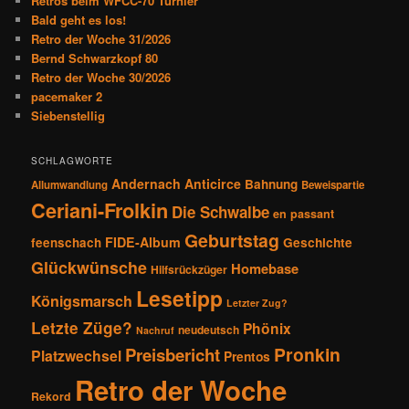
Retros beim WFCC-70 Turnier
Bald geht es los!
Retro der Woche 31/2026
Bernd Schwarzkopf 80
Retro der Woche 30/2026
pacemaker 2
Siebenstellig
SCHLAGWORTE
Andernach
Anticirce
Bahnung
Allumwandlung
Beweispartie
Ceriani-Frolkin
Die Schwalbe
en passant
Geburtstag
FIDE-Album
feenschach
Geschichte
Glückwünsche
Homebase
Hilfsrückzüger
Lesetipp
Königsmarsch
Letzter Zug?
Letzte Züge?
Phönix
neudeutsch
Nachruf
Pronkin
Preisbericht
Platzwechsel
Prentos
Retro der Woche
Rekord