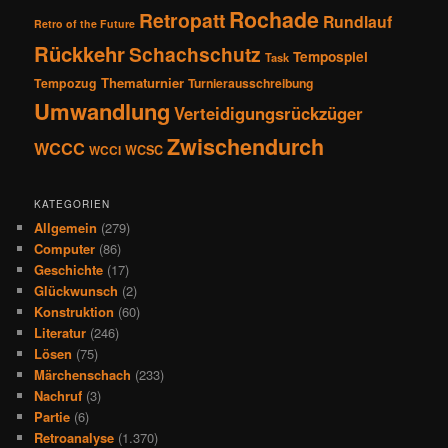
Rochade
Retropatt
Rundlauf
Retro of the Future
Rückkehr
Schachschutz
Tempospiel
Task
Thematurnier
Tempozug
Turnierausschreibung
Umwandlung
Verteidigungsrückzüger
Zwischendurch
WCCC
WCSC
WCCI
KATEGORIEN
Allgemein
(279)
Computer
(86)
Geschichte
(17)
Glückwunsch
(2)
Konstruktion
(60)
Literatur
(246)
Lösen
(75)
Märchenschach
(233)
Nachruf
(3)
Partie
(6)
Retroanalyse
(1.370)