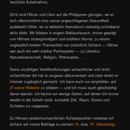
herzliche Anteilnahme.
2012 sind Hilmar und Lilian auf die Philippinen gezogen, wo er
sich offensichtlich trotz seiner angeschlagenen Gesundheit
pudelwohl fühlte, wo er weiterhin thematisch vielseitig schreibend
aktiv blieb. Wir blieben in engem Mailaustausch, immer geprägt
von Hilmars hintergründigem und subtilem Humor, zu einem
unglaublich breiten Themenfeld von (natürlich) Schach — Hilmar
war auch ein sehr starker Partiespieler — zu Literatur,
Naturwissenschaft, Religion, Philosophie, …
Seine unzähligen Veröffentlichungen schachlicher und nicht-
schachlicher Art hat er sorgsam dokumentiert und viele direkt im
Internet zugänglich gemacht. Ich kann euch nur empfehlen, auf
seiner Website
zu stöbern — und ich muss euch gleichzeitig
davor warnen: Ich kenne nur wenige Seiten, auf denen ich immer
wieder in die Gefahr laufe, komplett Zeit, Raum, Essen und
Schlafen zu vergessen.
Zu Hilmars problemschachlichen Schwerpunkten verweise ich
einfach auf meine Beiträge zu seinem
70.
bzw.
75. Geburtstag
.