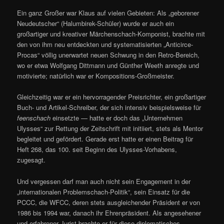
Ein ganz Großer war Klaus auf vielen Gebieten: Als „geborener
Neudeutscher“ (Halumbirek-Schüler) wurde er auch ein
großartiger und kreativer Märchenschach-Komponist, brachte mit
den von ihm neu entdeckten und systematisierten „Anticirce-
Procas“ völlig unerwartet neuen Schwung in den Retro-Bereich,
wo er etwa Wolfgang Dittmann und Günther Weeth anregte und
motivierte; natürlich war er Kompositions-Großmeister.
Gleichzeitig war er ein hervorragender Preisrichter, ein großartiger
Buch- und Artikel-Schreiber, der sich intensiv beispielsweise für
feenschach
einsetzte — hatte er doch das „Unternehmen
Ulysses“ zur Rettung der Zeitschrift mit initiiert, stets als Mentor
begleitet und gefördert. Gerade erst hatte er einen Beitrag für
Heft 268, das 100. seit Beginn des Ulysses-Vorhabens,
zugesagt.
Und vergessen darf man auch nicht sein Engagement in der
„internationalen Problemschach-Politik“, sein Einsatz für die
PCCC, die WFCC, deren stets ausgleichender Präsident er von
1986 bis 1994 war, danach ihr Ehrenpräsident. Als angesehener
und erfahrener Jurist brachte er für diese diplomatisches