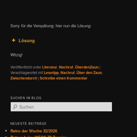
Sorry für die Verspätung; hier nun die Lösung:
Lösung
Witzig!
Veröffentlicht unter
Literatur
,
Nachruf
,
ÜberdenZaun
|
Verschlagwortet mit
Lesetipp
,
Nachruf
,
Über den Zaun
,
Zwischendurch
|
Schreibe einen Kommentar
SUCHEN IM BLOG
S
u
c
h
NEUESTE BEITRÄGE
e
Retro der Woche 32/2026
n