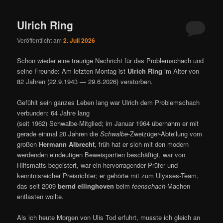
ü
Ulrich Ring
Veröffentlicht am
2. Juli 2026
Schon wieder eine traurige Nachricht für das Problemschach und
seine Freunde: Am letzten Montag ist
Ulrich Ring
im Alter von
82 Jahren (22.9.1943 — 29.6.2026) verstorben.
Gefühlt sein ganzes Leben lang war Ulrich dem Problemschach
verbunden: 64 Jahre lang
(seit 1962) Schwalbe-Mitglied; im Januar 1964 übernahm er mit
gerade einmal 20 Jahren die
Schwalbe
-Zweizüger-Abteilung vom
großen
Hermann Albrecht
, früh hat er sich mit den modern
werdenden eindeutigen Beweispartien beschäftigt, war von
Hilfsmatts begeistert, war ein hervorragender Prüfer und
kenntnisreicher Preisrichter; er gehörte mit zum Ulysses-Team,
das seit 2009
bernd ellinghoven
beim
feenschach
-Machen
entlasten wollte.
Als ich heute Morgen von Ulis Tod erfuhrt, musste ich gleich an