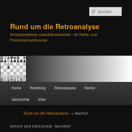
Such
Rund um die Retroanalyse
Schachprobleme rückwärts betrachtet – für Partie- und
Problemschachfreunde
H
Home
Retroblog
Retroanalyse
Stelvio
Zum
Zum
a
u
Geschichte
Infos
primären
sekundären
p
t
Rund um die Retroanalyse
→ Nachruf
Inhalt
Inhalt
m
e
springen
springen
ARCHIV DER KATEGORIE:
NACHRUF
n