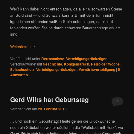
Weiß kann dabei nicht entschlagen, da alle 16 schwarzen Steine
an Bord sind — und Schwarz kann z.B. mit dem Turm nicht
irgendeinen störenden weißen Stein entschlagen, da alle 14
fehlenden weißen Steine durch schwarze Bauernschläge erklärt
sind.
Weiterlesen
→
Veröffentlicht unter
Retroanalyse
,
Verteidigungsrückzüger
|
Verschlagwortet mit
Geschichte
,
Königsmarsch
,
Retro der Woche
,
Schachschutz
,
Verteidigungsrückzüger
,
Vorwärtsverteidigung
|
6
Antworten
Gerd Wilts hat Geburtstag
2
Veröffentlicht am
23. Februar 2016
… und noch ein Geburtstag! Heute gehen die Glückwünsche
noch ein Stückchen weiter südlich in die “Weltstadt mit Herz”, wo
Gerd Wilts
sich heute hoffentlich feiern lässt. Lieber Gerd, auch