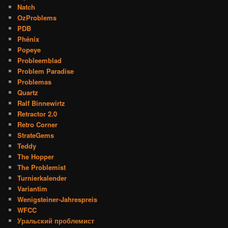
Natch
OzProblems
PDB
Phénix
Popeye
Probleemblad
Problem Paradise
Problemas
Quartz
Ralf Binnewirtz
Retractor 2.0
Retro Corner
StrateGems
Teddy
The Hopper
The Problemist
Turnierkalender
Variantim
Wenigsteiner-Jahrespreis
WFCC
Уральский проблемист