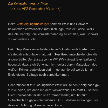
Die Schwalbe 1966, 2. Preis
-12 & #1, VRZ Proca ohne VV (2+16)
Beim
Verteidigungsrückzüger
nehmen Weiß und Schwarz
bekanntlich abwechselnd (natürlich legal) zurück, wobei Weiß
das Ziel verfolgt, die Vorwärtsforderung zu erfüllen, was Schwarz
zu verhindern sucht.
Beim
Typ Proca
entscheidet die zurücknehmende Partei, was
sie (legal) entschlagen hat, beim
Typ Høeg
entscheidet dies die
andere Seite. Der Zusatz „ohne VV“ (VV=
Vorwärtsverteidigung
)
bedeutet, dass sich Schwarz nicht selbst durch Mattsetzen des
weißen Königs verteidigen darf — genau hierauf werde ich am
Ende dieses Beitrags noch zurückkommen.
Doch zunächst zur Lösungsidee: Weiß will seinen König nach g4
zurückholen, um dann mit dem Vorwärtszug 1.f5 Matt zu setzen.
Hierfür verwendet er den sTa7 immer wieder, um ihn zum
Schachschutz gegen die beiden sL im Südosten zu zwingen, so
dass er Richtung g4 marschieren kann.