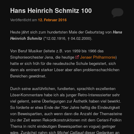
Hans Heinrich Schmitz 100
Veröffentlicht am
12. Februar 2016
Heute jährt sich zum hundertsten Male der Geburtstag von
Hans
Heinrich Schmitz
(*12.02.1916, † 04.02.2000).
Von Beruf Musiker (leitete z.B. von 1959 bis 1966 das
Sinphonieorchester Jena, die heutige
Jenaer Philharmonie
)
hatte er sich früh für die neudeutsche Schule begeistert, sich
dann als eminent starker Löser aber allen problemschachlichen
Bereichen gewidmet.
Durch seine ausführlichen, fundierten, sprachlich exzellenten
Löser-Kommentare habe ich als junger Retro-Interessierter sehr
viel gelernt, seine Überlegungen zur Ästhetik haben viel bewirkt.
So forderte er etwa Ende der 70er Jahre heftig die Eindeutigkeit
von Beweispartien, auch wenn dann die Anzahl der Themasteine
(zu der Zeit waren Rekordkonstruktionen mit dem Ceriani-Frolkin
Thema in nicht eindeutigen Beweispartien en vogue) geringer
wäre. Zunächst nahm sich
Michel Caillaud
dieser Gedanken an