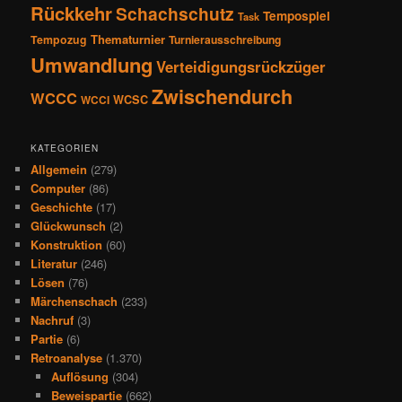
Rückkehr
Schachschutz
Tempospiel
Task
Thematurnier
Tempozug
Turnierausschreibung
Umwandlung
Verteidigungsrückzüger
Zwischendurch
WCCC
WCSC
WCCI
KATEGORIEN
Allgemein
(279)
Computer
(86)
Geschichte
(17)
Glückwunsch
(2)
Konstruktion
(60)
Literatur
(246)
Lösen
(76)
Märchenschach
(233)
Nachruf
(3)
Partie
(6)
Retroanalyse
(1.370)
Auflösung
(304)
Beweispartie
(662)