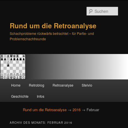
Such
Rund um die Retroanalyse
Schachprobleme rückwärts betrachtet – für Partie- und
Problemschachfreunde
H
Home
Retroblog
Retroanalyse
Stelvio
Zum
Zum
a
u
Geschichte
Infos
primären
sekundären
p
t
Rund um die Retroanalyse
→
2016
→ Februar
Inhalt
Inhalt
m
e
springen
springen
ARCHIV DES MONATS:
FEBRUAR 2016
n