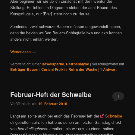
Aber beginnen wir wie üblich zunächst mit der Inventur der
Stellung: Es fehlen im Diagramm sieben der acht Bauern des
Königsflügels, nur [Bh7] steht noch zu Hause.
Zumindest zwei schwarze Bauern müssen umgewandelt haben,
denn die beiden weißen Bauern-Schlagfälle bxa und cxb können
anders nicht erklärt werden.
Weiterlesen
→
Veröffentlicht unter
Beweispartie
,
Retroanalyse
|
Verschlagwortet mit
Betrüger-Bauern
,
Ceriani-Frolkin
,
Retro der Woche
|
1
Antwort
Februar-Heft der Schwalbe
1
Veröffentlicht am
19. Februar 2016
Langsam sollte auch bei euch das Februar-Heft der
Schwalbe
eingetroffen sein: Ich hatte es schon am letzten Samstag direkt
von
bernd ellinghoven
erhalten, als wir uns zu einem halben
Dutzend Leuten in Neuss zum „Niederrheintreffen“ getroffen