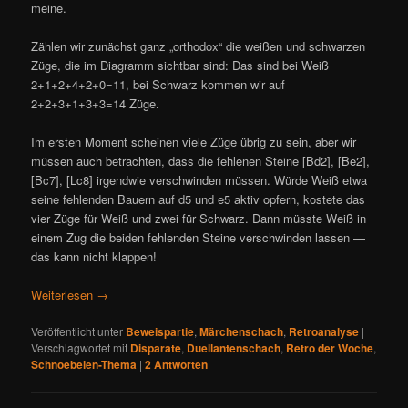
meine.
Zählen wir zunächst ganz „orthodox“ die weißen und schwarzen
Züge, die im Diagramm sichtbar sind: Das sind bei Weiß
2+1+2+4+2+0=11, bei Schwarz kommen wir auf
2+2+3+1+3+3=14 Züge.
Im ersten Moment scheinen viele Züge übrig zu sein, aber wir
müssen auch betrachten, dass die fehlenen Steine [Bd2], [Be2],
[Bc7], [Lc8] irgendwie verschwinden müssen. Würde Weiß etwa
seine fehlenden Bauern auf d5 und e5 aktiv opfern, kostete das
vier Züge für Weiß und zwei für Schwarz. Dann müsste Weiß in
einem Zug die beiden fehlenden Steine verschwinden lassen —
das kann nicht klappen!
Weiterlesen
→
Veröffentlicht unter
Beweispartie
,
Märchenschach
,
Retroanalyse
|
Verschlagwortet mit
Disparate
,
Duellantenschach
,
Retro der Woche
,
Schnoebelen-Thema
|
2
Antworten