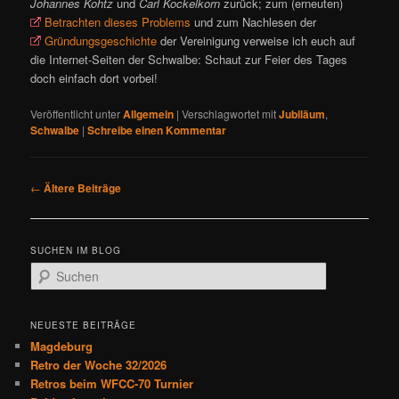
Johannes Kohtz
und
Carl Kockelkorn
zurück; zum (erneuten)
Betrachten dieses Problems
und zum Nachlesen der
Gründungsgeschichte
der Vereinigung verweise ich euch auf
die Internet-Seiten der Schwalbe: Schaut zur Feier des Tages
doch einfach dort vorbei!
Veröffentlicht unter
Allgemein
|
Verschlagwortet mit
Jubiläum
,
Schwalbe
|
Schreibe einen Kommentar
B
←
Ältere Beiträge
e
i
t
SUCHEN IM BLOG
r
S
a
u
g
c
s
h
NEUESTE BEITRÄGE
n
e
Magdeburg
a
n
Retro der Woche 32/2026
v
Retros beim WFCC-70 Turnier
i