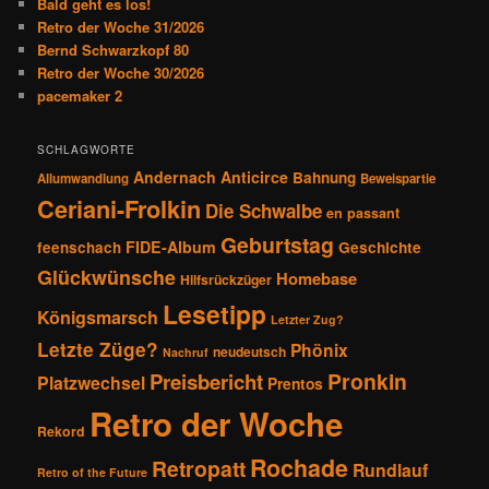
Bald geht es los!
g
Retro der Woche 31/2026
a
Bernd Schwarzkopf 80
t
Retro der Woche 30/2026
i
pacemaker 2
o
n
SCHLAGWORTE
Andernach
Anticirce
Bahnung
Allumwandlung
Beweispartie
Ceriani-Frolkin
Die Schwalbe
en passant
Geburtstag
FIDE-Album
feenschach
Geschichte
Glückwünsche
Homebase
Hilfsrückzüger
Lesetipp
Königsmarsch
Letzter Zug?
Letzte Züge?
Phönix
neudeutsch
Nachruf
Pronkin
Preisbericht
Platzwechsel
Prentos
Retro der Woche
Rekord
Rochade
Retropatt
Rundlauf
Retro of the Future