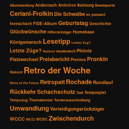
Andernach
Anticirce
Bahnung
Allumwandlung
Beweispartie
Ceriani-Frolkin
Die Schwalbe
en passant
Geburtstag
FIDE-Album
feenschach
Geschichte
Glückwünsche
Homebase
Hilfsrückzüger
Lesetipp
Königsmarsch
Letzter Zug?
Letzte Züge?
Phönix
neudeutsch
Nachruf
Pronkin
Preisbericht
Platzwechsel
Prentos
Retro der Woche
Rekord
Rochade
Retropatt
Rundlauf
Retro of the Future
Rückkehr
Schachschutz
Tempospiel
Task
Thematurnier
Tempozug
Turnierausschreibung
Umwandlung
Verteidigungsrückzüger
Zwischendurch
WCCC
WCSC
WCCI