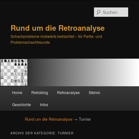
Such
Rund um die Retroanalyse
Schachprobleme rückwärts betrachtet – für Partie- und
Problemschachfreunde
H
Home
Retroblog
Retroanalyse
Stelvio
Zum
Zum
a
u
Geschichte
Infos
primären
sekundären
p
t
Rund um die Retroanalyse
→ Turnier
Inhalt
Inhalt
m
e
springen
springen
ARCHIV DER KATEGORIE:
TURNIER
n