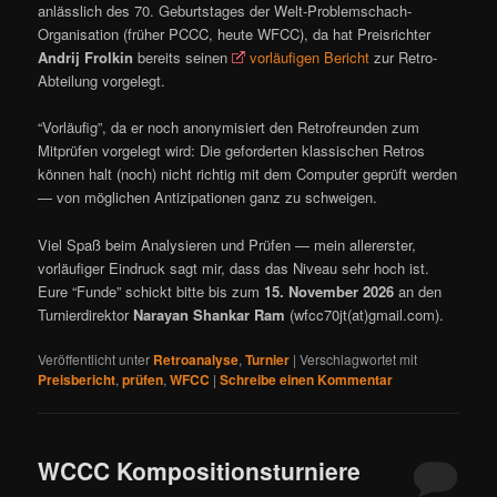
anlässlich des 70. Geburtstages der Welt-Problemschach-
Organisation (früher PCCC, heute WFCC), da hat Preisrichter
Andrij Frolkin
bereits seinen
vorläufigen Bericht
zur Retro-
Abteilung vorgelegt.
“Vorläufig”, da er noch anonymisiert den Retrofreunden zum
Mitprüfen vorgelegt wird: Die geforderten klassischen Retros
können halt (noch) nicht richtig mit dem Computer geprüft werden
— von möglichen Antizipationen ganz zu schweigen.
Viel Spaß beim Analysieren und Prüfen — mein allererster,
vorläufiger Eindruck sagt mir, dass das Niveau sehr hoch ist.
Eure “Funde” schickt bitte bis zum
15. November 2026
an den
Turnierdirektor
Narayan Shankar Ram
(wfcc70jt(at)gmail.com).
Veröffentlicht unter
Retroanalyse
,
Turnier
|
Verschlagwortet mit
Preisbericht
,
prüfen
,
WFCC
|
Schreibe einen Kommentar
WCCC Kompositionsturniere