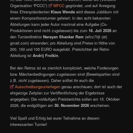
Organisation “PCCC”)
WFCC
gegründet, und auf Anregung
ihres Ehrenpräsidenten
Klaus Wenda
wird dieses Jubiläum mit
einem Kompositionsturnier gefeiert: In den acht bekannten
Abteilungen kann jeder Autor maximal eine Aufgabe (Co-
Produktionen sind nicht zugelassen) bis zum
16. Juli 2026
an
den Turnierdirektor
Narayan Shankar Ram
(wfcc70jt (at)
gmail.com) einsenden; pro Abteilung sind Preise in Höhe von
200, 150 und 100 EURO ausgelobt. Preisrichter der Retro-
Abteilung ist
Andrij Frolkin
.
Bei den Retros ist es ziemlich kompliziert, welche Forderungen
bzw. Märchenbedingungen zugelassen sind (Beweispartien sind
z.B.
nicht
zugelassen). Daher solltet ihr euch die
Ausschreibungsunterlagen
genau anschauen; dort ist auch der
ehrgeizige Zeitplan zur Veröffentlichung der Ergebnisse
angegeben: Die vorläufigen Preisberichte sollen am 15. Oktober
2026, die endgültigen am
30. November 2026
erscheinen.
Viel Spaß und Erfolg bei eurer Teilnahme an diesem
interessanten Turnier!