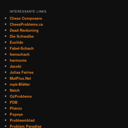
INTERESSANTE LINKS
Chess Composers
ChessProblems.ca
Dead Reckoning
Die Schwalbe
Euclide
Fabel-Schach
feenschach
harmonie
Jacobi
Julias Fairies
MatPlus.Net
mpk-Blätter
Natch
OzProblems
PDB
Phénix
Popeye
Probleemblad
Problem Paradise