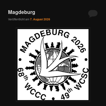
ü
Magdeburg
Veröffentlicht am
7. August 2026