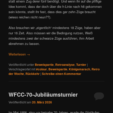
statt einem Zug derer fünf benötigt. Und wenn ihr auf die pfiffige
Idee kommt, dass der doch über die h-Linie nach h8 gekommen
sein könnte, stellt ihr fest, dass dies gar zehn Züge braucht
(wieso reichen nicht neun??).
Also brauchen wir „eigentlich“ mindestens 18 Züge, haben aber
nur 16 Zeit. Also müssen wir die Bedingung nutzen, Weiß
mindestens zwei der schwarze Züge ausführen, ihm Arbeit
abnehmen zu lassen.
Weiterlesen
→
Veröffentlicht unter
Beweispartie
,
Retroanalyse
,
Turnier
|
Verschlagwortet mit
#colour
,
Beweispartie
,
Königsmarsch
,
Retro
der Woche
,
Rückkehr
|
Schreibe einen Kommentar
WFCC-70-Jubiläumsturnier
Veröffentlicht am
20. März 2026
Im Mai 1956, also vor beinahe 70 Jahren, wurde die (Vorläufer-