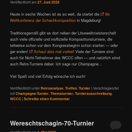
Veröffentlicht am
27. Juni 2026
Heute in sechs Wochen ist es so weit, da startet die
69.
Weltkonferenz der Schachkomposition
in Magdeburg!
Traditionsgemäß gibt es dort neben der Löseweltmeisterschaft
auch viele offizielle und inoffizielle Kompositionsturniere, die
teilweise schon vor dem Kongressbeginn schon starten — oder
gar enden!
Schaut also mal vorbei
! Viele der Turniere sind
auch für Nicht-Teilnehmer des WCCC offen — und natürlich siind
auch Retro-Turniere dabei: Ich sage nur
Champagne
…
Viel Spaß und viel Erfolg wünsche ich euch!
Veröffentlicht unter
Retroanalyse
,
Treffen
,
Turnier
|
Verschlagwortet
mit
Champagne-Turnier
,
Thematurnier
,
Turnierausschreibung
,
WCCC
|
Schreibe einen Kommentar
Wereschtschagin-70-Turnier
Veröffentlicht am