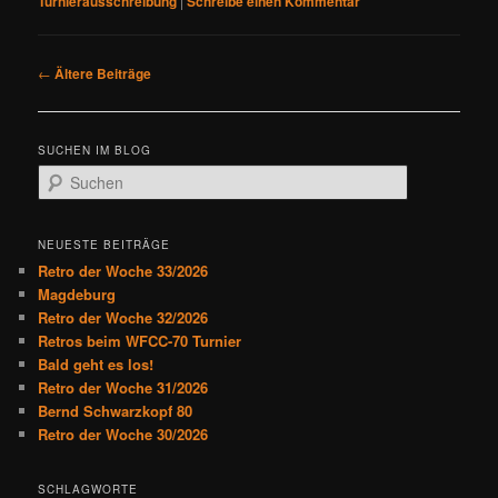
Turnierausschreibung
|
Schreibe einen Kommentar
B
←
Ältere Beiträge
e
i
t
SUCHEN IM BLOG
r
S
a
u
g
c
s
h
NEUESTE BEITRÄGE
n
e
Retro der Woche 33/2026
a
n
Magdeburg
v
Retro der Woche 32/2026
i
Retros beim WFCC-70 Turnier
g
Bald geht es los!
a
Retro der Woche 31/2026
t
Bernd Schwarzkopf 80
i
Retro der Woche 30/2026
o
n
SCHLAGWORTE