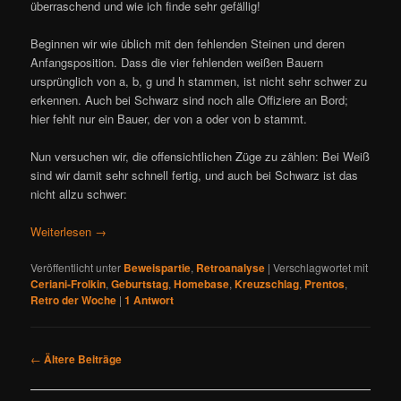
überraschend und wie ich finde sehr gefällig!
Beginnen wir wie üblich mit den fehlenden Steinen und deren
Anfangsposition. Dass die vier fehlenden weißen Bauern
ursprünglich von a, b, g und h stammen, ist nicht sehr schwer zu
erkennen. Auch bei Schwarz sind noch alle Offiziere an Bord;
hier fehlt nur ein Bauer, der von a oder von b stammt.
Nun versuchen wir, die offensichtlichen Züge zu zählen: Bei Weiß
sind wir damit sehr schnell fertig, und auch bei Schwarz ist das
nicht allzu schwer:
Weiterlesen
→
Veröffentlicht unter
Beweispartie
,
Retroanalyse
|
Verschlagwortet mit
Ceriani-Frolkin
,
Geburtstag
,
Homebase
,
Kreuzschlag
,
Prentos
,
Retro der Woche
|
1
Antwort
B
←
Ältere Beiträge
e
i