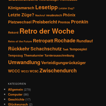
Lesetipp
Königsmarsch
Letzter Zug?
Letzte Züge?
Phönix
neudeutsch
Nachruf
Pronkin
Preisbericht
Platzwechsel
Prentos
Retro der Woche
Rekord
Rochade
Retropatt
Rundlauf
Retro of the Future
Rückkehr
Schachschutz
Tempospiel
Task
Thematurnier
Tempozug
Turnierausschreibung
Umwandlung
Verteidigungsrückzüger
Zwischendurch
WCCC
WCSC
WCCI
KATEGORIEN
Allgemein
(279)
Computer
(86)
Geschichte
(17)
Glückwunsch
(2)