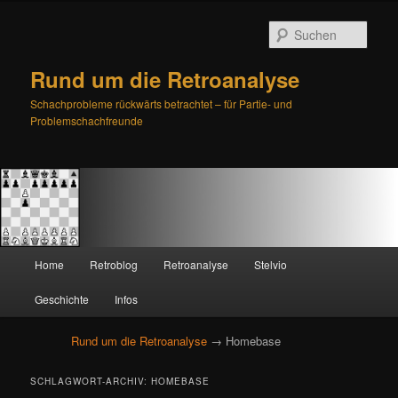
Such
Rund um die Retroanalyse
Schachprobleme rückwärts betrachtet – für Partie- und
Problemschachfreunde
H
Home
Retroblog
Retroanalyse
Stelvio
Zum
Zum
a
u
Geschichte
Infos
primären
sekundären
p
t
Rund um die Retroanalyse
→ Homebase
Inhalt
Inhalt
m
e
springen
springen
SCHLAGWORT-ARCHIV:
HOMEBASE
n