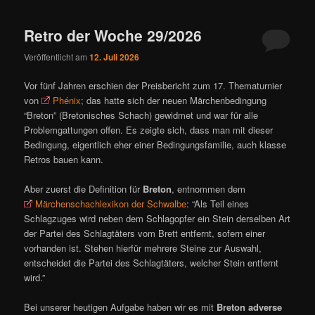
ü
Retro der Woche 29/2026
Veröffentlicht am
12. Juli 2026
Vor fünf Jahren erschien der Preisbericht zum 17. Thematurnier
von
Phénix
; das hatte sich der neuen Märchenbedingung
“Breton” (Bretonisches Schach) gewidmet und war für alle
Problemgattungen offen. Es zeigte sich, dass man mit dieser
Bedingung, eigentlich eher einer Bedingungsfamilie, auch klasse
Retros bauen kann.
Aber zuerst die Definition für
Breton
, entnommen dem
Märchenschachlexikon der Schwalbe
: “Als Teil eines
Schlagzuges wird neben dem Schlagopfer ein Stein derselben Art
der Partei des Schlagtäters vom Brett entfernt, sofern einer
vorhanden ist. Stehen hierfür mehrere Steine zur Auswahl,
entscheidet die Partei des Schlagtäters, welcher Stein entfernt
wird.”
Bei unserer heutigen Aufgabe haben wir es mit
Breton adverse