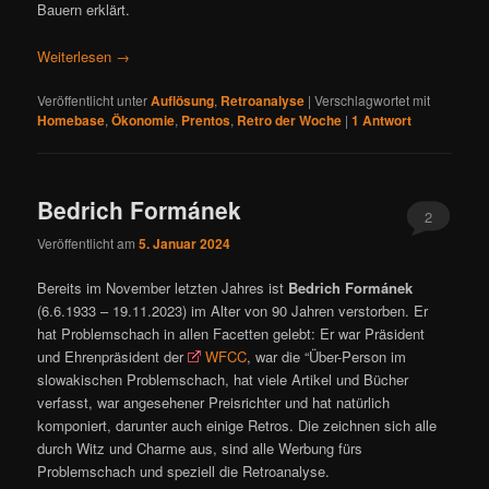
Bauern erklärt.
Weiterlesen
→
Veröffentlicht unter
Auflösung
,
Retroanalyse
|
Verschlagwortet mit
Homebase
,
Ökonomie
,
Prentos
,
Retro der Woche
|
1
Antwort
Bedrich Formánek
2
Veröffentlicht am
5. Januar 2024
Bereits im November letzten Jahres ist
Bedrich Formánek
(6.6.1933 – 19.11.2023) im Alter von 90 Jahren verstorben. Er
hat Problemschach in allen Facetten gelebt: Er war Präsident
und Ehrenpräsident der
WFCC
, war die “Über-Person im
slowakischen Problemschach, hat viele Artikel und Bücher
verfasst, war angesehener Preisrichter und hat natürlich
komponiert, darunter auch einige Retros. Die zeichnen sich alle
durch Witz und Charme aus, sind alle Werbung fürs
Problemschach und speziell die Retroanalyse.