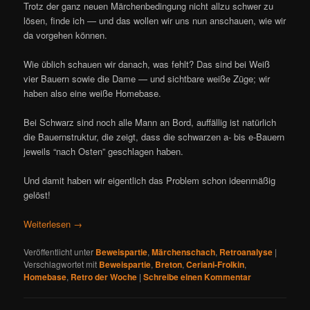
Trotz der ganz neuen Märchenbedingung nicht allzu schwer zu
lösen, finde ich — und das wollen wir uns nun anschauen, wie wir
da vorgehen können.
Wie üblich schauen wir danach, was fehlt? Das sind bei Weiß
vier Bauern sowie die Dame — und sichtbare weiße Züge; wir
haben also eine weiße Homebase.
Bei Schwarz sind noch alle Mann an Bord, auffällig ist natürlich
die Bauernstruktur, die zeigt, dass die schwarzen a- bis e-Bauern
jeweils “nach Osten” geschlagen haben.
Und damit haben wir eigentlich das Problem schon ideenmäßig
gelöst!
Weiterlesen
→
Veröffentlicht unter
Beweispartie
,
Märchenschach
,
Retroanalyse
|
Verschlagwortet mit
Beweispartie
,
Breton
,
Ceriani-Frolkin
,
Homebase
,
Retro der Woche
|
Schreibe einen Kommentar