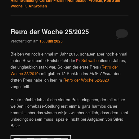
Allumwandlung
,
Ceriani-Frolkin
,
Homebase
,
Pronkin
,
Retro der
Woche
|
3
Antworten
Retro der Woche 25/2025
Veröffentlicht am
15. Juni 2025
Bleiben wir noch einmal im Jahr 2015, schauen aber noch einmal
in den Beweispartie-Preisbericht der
Schwalbe
dieses Jahres,
der unglaublich stark war. So kam der erste Preis (
Retro der
Woche 33/2019
) mit glatten 12 Punkten ins
FIDE Album
, den
dritten Preis habe ich hier im
Retro der Woche 52/2020
vorgestellt.
Heute möchte ich auf den vierten Preis eingehen, der mit seiner
weißen Homebase-Stellung erst einmal ganz harmlos daher
kommt – aber das wissen wir ja zwischenzeitlich, dass dem nicht
unbedingt so sein muss, speziell nicht bei Aufgaben von Silvio
Baier.