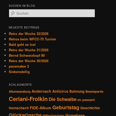
t
SUCHEN IM BLOG
r
S
a
u
g
c
s
h
NEUESTE BEITRÄGE
n
e
Retro der Woche 32/2026
a
n
Retros beim WFCC-70 Turnier
v
Bald geht es los!
i
Retro der Woche 31/2026
g
Bernd Schwarzkopf 80
a
Retro der Woche 30/2026
t
pacemaker 2
i
Siebenstellig
o
n
SCHLAGWORTE
Andernach
Anticirce
Bahnung
Allumwandlung
Beweispartie
Ceriani-Frolkin
Die Schwalbe
en passant
Geburtstag
FIDE-Album
feenschach
Geschichte
Glückwünsche
Homebase
Hilfsrückzüger