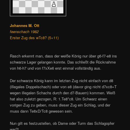
Johannes M. Ott
feenschach 1982
Erster Zug des wTc8? (5+11)
Rasch erkennt man, dass der weiße König nur über g6-f7-e8 ins
schwarze Lager gelangen konnte. Das schließt die Rücknahme
von h6-h7 und von f7xXe6 erst einmal vollständig aus.
Der schwarze König kann im letzten Zug nicht einfach von d8
(illegales Doppelschach) oder von e8 (davor ging nicht d7xc8=T
wegen illegalen Schachs durch den d7-Bauern) kommen. Weiß
hat also zuletzt gezogen, R: 1.Te8*c8. Um Schwarz einen
vorigen Zug zu geben, muss dieser Zug ein Schlag, und der
muss dann Te8xD/Tc8 gewesen sein.
Nun gilt es festzustellen, ob Dame oder Turm das Schlagopfer
war?!