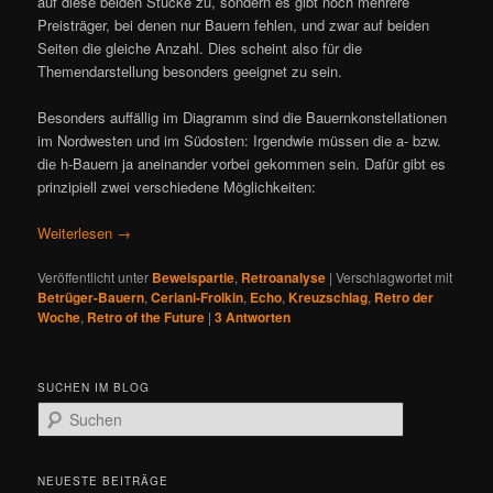
auf diese beiden Stücke zu, sondern es gibt noch mehrere
Preisträger, bei denen nur Bauern fehlen, und zwar auf beiden
Seiten die gleiche Anzahl. Dies scheint also für die
Themendarstellung besonders geeignet zu sein.
Besonders auffällig im Diagramm sind die Bauernkonstellationen
im Nordwesten und im Südosten: Irgendwie müssen die a- bzw.
die h-Bauern ja aneinander vorbei gekommen sein. Dafür gibt es
prinzipiell zwei verschiedene Möglichkeiten:
Weiterlesen
→
Veröffentlicht unter
Beweispartie
,
Retroanalyse
|
Verschlagwortet mit
Betrüger-Bauern
,
Ceriani-Frolkin
,
Echo
,
Kreuzschlag
,
Retro der
Woche
,
Retro of the Future
|
3
Antworten
SUCHEN IM BLOG
S
u
c
h
NEUESTE BEITRÄGE