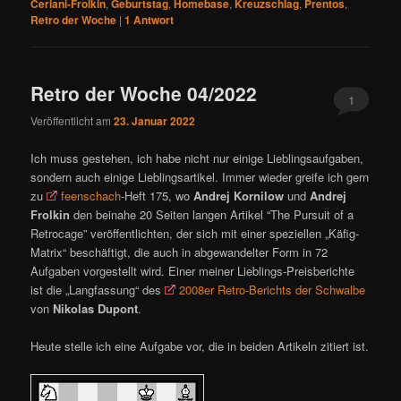
Ceriani-Frolkin
,
Geburtstag
,
Homebase
,
Kreuzschlag
,
Prentos
,
Retro der Woche
|
1
Antwort
Retro der Woche 04/2022
1
Veröffentlicht am
23. Januar 2022
Ich muss gestehen, ich habe nicht nur einige Lieblingsaufgaben,
sondern auch einige Lieblingsartikel. Immer wieder greife ich gern
zu
feenschach
-Heft 175, wo
Andrej Kornilow
und
Andrej
Frolkin
den beinahe 20 Seiten langen Artikel “The Pursuit of a
Retrocage” veröffentlichten, der sich mit einer speziellen „Käfig-
Matrix“ beschäftigt, die auch in abgewandelter Form in 72
Aufgaben vorgestellt wird. Einer meiner Lieblings-Preisberichte
ist die „Langfassung“ des
2008er Retro-Berichts der Schwalbe
von
Nikolas Dupont
.
Heute stelle ich eine Aufgabe vor, die in beiden Artikeln zitiert ist.