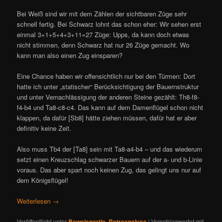
Bei Weiß sind wir mit dem Zählen der sichtbaren Züge sehr
schnell fertig. Bei Schwarz lohnt das schon eher: Wir sehen erst
einmal 3+1+5+4+3+11=27 Züge: Upps, da kann doch etwas
nicht stimmen, denn Schwarz hat nur 26 Züge gemacht. Wo
kann man also einen Zug einsparen?
Eine Chance haben wir offensichtlich nur bei den Türmen: Dort
hatte ich unter „statischer“ Berücksichtigung der Bauernstruktur
und unter Vernachlässigung der anderen Steine gezählt: Th8-f8-
f4-b4 und Ta8-c8-c4. Das kann auf dem Damenflügel schon nicht
klappen, da dafür [Sb8] hätte ziehen müssen, dafür hat er aber
definitiv keine Zeit.
Also muss Tb4 der [Ta8] sein mit Ta8-a4-b4 – und das wiederum
setzt einen Kreuzschlag schwarzer Bauern auf der a- und b-Linie
voraus. Das aber spart noch keinen Zug, das gelingt uns nur auf
dem Königsflügel!
Weiterlesen
→
Veröffentlicht unter
Beweispartie
,
Retroanalyse
|
Verschlagwortet mit