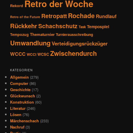
Retro der Woche
Rekord
Rochade
Retropatt
Rundlauf
Retro of the Future
Rückkehr
Schachschutz
Tempospiel
Task
Thematurnier
Tempozug
Turnierausschreibung
Umwandlung
Verteidigungsrückzüger
Zwischendurch
WCCC
WCSC
WCCI
KATEGORIEN
Allgemein
(279)
Computer
(86)
Geschichte
(17)
Glückwunsch
(2)
Konstruktion
(60)
Literatur
(246)
Lösen
(76)
Märchenschach
(233)
Nachruf
(3)