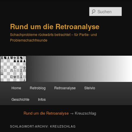
Such
Rund um die Retroanalyse
Schachprobleme rückwärts betrachtet – für Partie- und
Problemschachfreunde
H
Home
Retroblog
Retroanalyse
Stelvio
Zum
Zum
a
u
Geschichte
Infos
primären
sekundären
p
t
Rund um die Retroanalyse
→ Kreuzschlag
Inhalt
Inhalt
m
e
springen
springen
SCHLAGWORT-ARCHIV:
KREUZSCHLAG
n