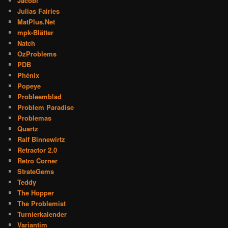
Jacobi
Julias Fairies
MatPlus.Net
mpk-Blätter
Natch
OzProblems
PDB
Phénix
Popeye
Probleemblad
Problem Paradise
Problemas
Quartz
Ralf Binnewirtz
Retractor 2.0
Retro Corner
StrateGems
Teddy
The Hopper
The Problemist
Turnierkalender
Variantim