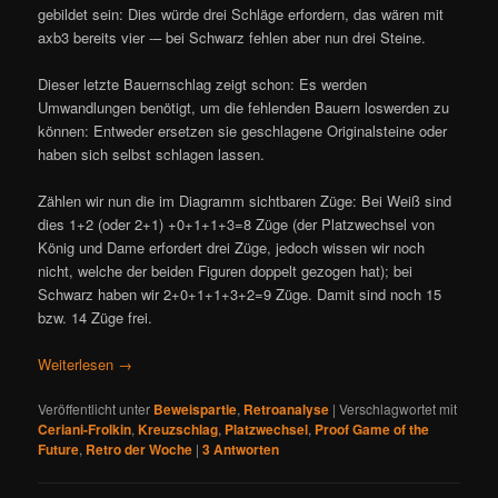
gebildet sein: Dies würde drei Schläge erfordern, das wären mit
axb3 bereits vier -– bei Schwarz fehlen aber nun drei Steine.
Dieser letzte Bauernschlag zeigt schon: Es werden
Umwandlungen benötigt, um die fehlenden Bauern loswerden zu
können: Entweder ersetzen sie geschlagene Originalsteine oder
haben sich selbst schlagen lassen.
Zählen wir nun die im Diagramm sichtbaren Züge: Bei Weiß sind
dies 1+2 (oder 2+1) +0+1+1+3=8 Züge (der Platzwechsel von
König und Dame erfordert drei Züge, jedoch wissen wir noch
nicht, welche der beiden Figuren doppelt gezogen hat); bei
Schwarz haben wir 2+0+1+1+3+2=9 Züge. Damit sind noch 15
bzw. 14 Züge frei.
Weiterlesen
→
Veröffentlicht unter
Beweispartie
,
Retroanalyse
|
Verschlagwortet mit
Ceriani-Frolkin
,
Kreuzschlag
,
Platzwechsel
,
Proof Game of the
Future
,
Retro der Woche
|
3
Antworten