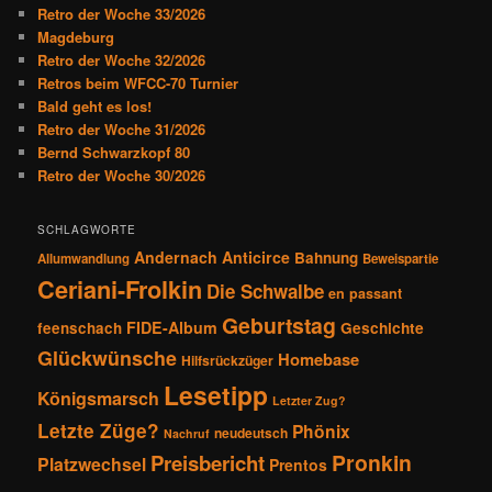
e
Retro der Woche 33/2026
n
Magdeburg
Retro der Woche 32/2026
Retros beim WFCC-70 Turnier
Bald geht es los!
Retro der Woche 31/2026
Bernd Schwarzkopf 80
Retro der Woche 30/2026
SCHLAGWORTE
Andernach
Anticirce
Bahnung
Allumwandlung
Beweispartie
Ceriani-Frolkin
Die Schwalbe
en passant
Geburtstag
FIDE-Album
feenschach
Geschichte
Glückwünsche
Homebase
Hilfsrückzüger
Lesetipp
Königsmarsch
Letzter Zug?
Letzte Züge?
Phönix
neudeutsch
Nachruf
Pronkin
Preisbericht
Platzwechsel
Prentos