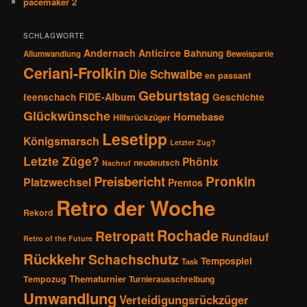
pacemaker 2
o
n
SCHLAGWORTE
Andernach
Anticirce
Bahnung
Allumwandlung
Beweispartie
Ceriani-Frolkin
Die Schwalbe
en passant
Geburtstag
FIDE-Album
feenschach
Geschichte
Glückwünsche
Homebase
Hilfsrückzüger
Lesetipp
Königsmarsch
Letzter Zug?
Letzte Züge?
Phönix
neudeutsch
Nachruf
Pronkin
Preisbericht
Platzwechsel
Prentos
Retro der Woche
Rekord
Rochade
Retropatt
Rundlauf
Retro of the Future
Rückkehr
Schachschutz
Tempospiel
Task
Thematurnier
Tempozug
Turnierausschreibung
Umwandlung
Verteidigungsrückzüger