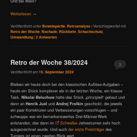
Und bei Weiß?
Weiterlesen
→
Veröffentlicht unter
Beweispartie
,
Retroanalyse
|
Verschlagwortet mit
Retro der Woche
,
Rochade
,
Rückkehr
,
Schachschutz
,
Umwandlung
|
2
Antworten
Retro der Woche 38/2024
3
Veröffentlicht am
15. September 2024
Bleiben wir heute doch bei den klassischen Auflöse-Aufgaben –
heute ein Stück komplexer als in der letzten Woche, ein klasse
Task.
Nikolai Beluchow
hatte das Stück „prinzipiell“ gebaut und
dann an
Henrik Juel
und
Andrej Frolkin
geschickt, die jeweils
ein paar Korrekturen und Verbesserungen vorschlugen – und
schwupps war ein bemerkenswertes Drei-Männer-Werk
entstanden, das dann im
Schwalbe
Jahresturnier sehr hoch
ausgezeichnet wurde. Und auch
der erste Preisträger
des
Turniers ist einen zweiten Blick wert.