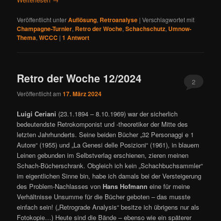
Veröffentlicht unter
Auflösung
,
Retroanalyse
|
Verschlagwortet mit
Champagne-Turnier
,
Retro der Woche
,
Schachschutz
,
Umnow-
Thema
,
WCCC
|
1
Antwort
Retro der Woche 12/2024
2
Veröffentlicht am
17. März 2024
Luigi Ceriani
(23.1.1894 – 8.10.1969) war der sicherlich
bedeutendste Retrokomponist und -theoretiker der Mitte des
letzten Jahrhunderts. Seine beiden Bücher „32 Personaggi e 1
Autore“ (1955) und „La Genesi delle Posizioni“ (1961), in blauem
Leinen gebunden im Selbstverlag erschienen, zieren meinen
Schach-Bücherschrank. Obgleich ich kein „Schachbuchsammler“
im eigentlichen Sinne bin, habe ich damals bei der Versteigerung
des Problem-Nachlasses von
Hans Hofmann
eine für meine
Verhältnisse Unsumme für die Bücher geboten – das musste
einfach sein! („Retrograde Analysis“ besitze ich übrigens nur als
Fotokopie…) Heute sind die Bände – ebenso wie ein späterer