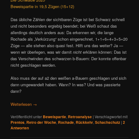
Beweispartie in 19,5 Zügen (15+12)
Das übliche Zählen der sichtbaren Züge ist bei Schwarz schnell
und nicht besonders ergiebig beendet; bei Weiß schaut das
allerdings deutlich anders aus: Da erkennen wir, die lange
Rochade als „Verkürzung“ schon eingerechnet, 1+1+6+4+3+5=20
Züge — alle stehen also quasi fest. Hilft uns das weiter? Ja —
wenn wir überlegen, was wir damit
nicht
erklären können: Das ist
das Verschwinden des schwarzen b-Bauern: Der konnte offenbar
nicht geschlagen werden.
Also muss der auf a2 den weißen a-Bauern geschlagen und sich
dann umgewandelt haben. Wann? In was? Und was passierte
dann?
Weiterlesen
→
Veröffentlicht unter
Beweispartie
,
Retroanalyse
|
Verschlagwortet mit
Prentos
,
Retro der Woche
,
Rochade
,
Rückkehr
,
Schachschutz
|
2
Antworten