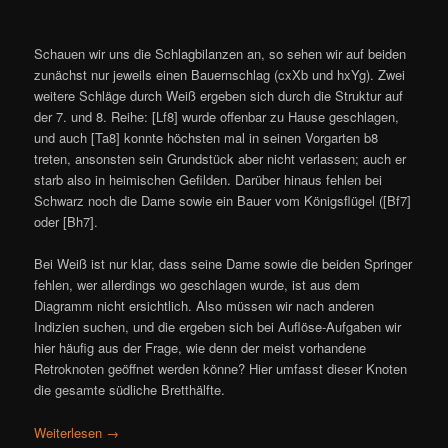
Schauen wir uns die Schlagbilanzen an, so sehen wir auf beiden
zunächst nur jeweils einen Bauernschlag (cxXb und hxYg). Zwei
weitere Schläge durch Weiß ergeben sich durch die Struktur auf
der 7. und 8. Reihe: [Lf8] wurde offenbar zu Hause geschlagen,
und auch [Ta8] konnte höchsten mal in seinen Vorgarten b8
treten, ansonsten sein Grundstück aber nicht verlassen; auch er
starb also in heimischen Gefilden. Darüber hinaus fehlen bei
Schwarz noch die Dame sowie ein Bauer vom Königsflügel ([Bf7]
oder [Bh7].
Bei Weiß ist nur klar, dass seine Dame sowie die beiden Springer
fehlen, wer allerdings wo geschlagen wurde, ist aus dem
Diagramm nicht ersichtlich. Also müssen wir nach anderen
Indizien suchen, und die ergeben sich bei Auflöse-Aufgaben wir
hier häufig aus der Frage, wie denn der meist vorhandene
Retroknoten geöffnet werden könne? Hier umfasst dieser Knoten
die gesamte südliche Bretthälfte.
Weiterlesen
→