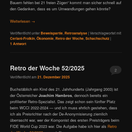
Bauern fehlen bei 21 freien Zügen“ kommt man sicher schnell auf
den Gedanken, dass es um Umwandlungen gehen könnte?
Weiterlesen
→
Veröffentlicht unter
Beweispartie
,
Retroanalyse
|
Verschlagwortet mit
Ceriani-Frolkin
,
Ökonomie
,
Retro der Woche
,
Schachschutz
|
1
Antwort
Retro der Woche 52/2025
2
Veröffentlicht am
21. Dezember 2025
Buchstäblich ein Kind des 21. Jahrhunderts (Jahrgang 2003) ist
der Österreicher
Joachim Hambros
, dennoch bereits ein
profilierter Retro-Spezialist. Das zeigt schon sein fünfter Platz
beim WCCI 2022-2024 — und ich muss ehrlich gestehen, dass
ich als Preisrichter nach der De-Anonymisierung ziemlich
überrascht war, wer der Komponist des ersten Preisträgers beim
FIDE World Cup 2023 war. Die Aufgabe habe ich hier als
Retro