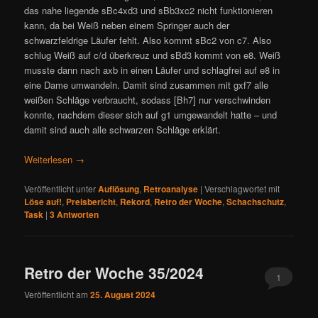
das nahe liegende sBc4xd3 und sBb3xc2 nicht funktionieren
kann, da bei Weiß neben einem Springer auch der
schwarzfeldrige Läufer fehlt. Also kommt sBc2 von c7. Also
schlug Weiß auf c/d überkreuz und sBd3 kommt von e8. Weiß
musste dann nach axb in einen Läufer und schlagfrei auf e8 in
eine Dame umwandeln. Damit sind zusammen mit gxf7 alle
weißen Schläge verbraucht, sodass [Bh7] nur verschwinden
konnte, nachdem dieser sich auf g1 umgewandelt hatte – und
damit sind auch alle schwarzen Schläge erklärt.
Weiterlesen
→
Veröffentlicht unter
Auflösung
,
Retroanalyse
|
Verschlagwortet mit
Löse auf!
,
Preisbericht
,
Rekord
,
Retro der Woche
,
Schachschutz
,
Task
|
3
Antworten
Retro der Woche 35/2024
1
Veröffentlicht am
25. August 2024