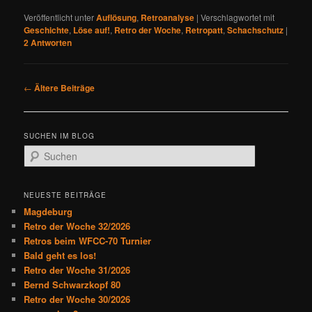
Veröffentlicht unter
Auflösung
,
Retroanalyse
|
Verschlagwortet mit
Geschichte
,
Löse auf!
,
Retro der Woche
,
Retropatt
,
Schachschutz
|
2
Antworten
B
←
Ältere Beiträge
e
i
t
SUCHEN IM BLOG
r
S
a
u
g
c
s
h
NEUESTE BEITRÄGE
n
e
Magdeburg
a
n
Retro der Woche 32/2026
v
Retros beim WFCC-70 Turnier
i
Bald geht es los!
g
Retro der Woche 31/2026
a
Bernd Schwarzkopf 80
t
Retro der Woche 30/2026
i