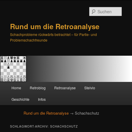
Such
Rund um die Retroanalyse
Schachprobleme rückwärts betrachtet – für Partie- und
Problemschachfreunde
H
Home
Retroblog
Retroanalyse
Stelvio
Zum
Zum
a
u
Geschichte
Infos
primären
sekundären
p
t
Rund um die Retroanalyse
→ Schachschutz
Inhalt
Inhalt
m
e
springen
springen
SCHLAGWORT-ARCHIV:
SCHACHSCHUTZ
n