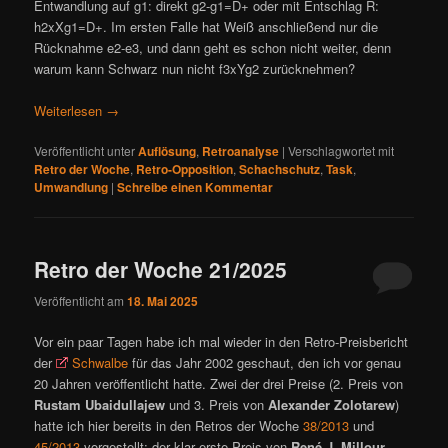
Entwandlung auf g1: direkt g2-g1=D+ oder mit Entschlag R:
h2xXg1=D+. Im ersten Falle hat Weiß anschließend nur die
Rücknahme e2-e3, und dann geht es schon nicht weiter, denn
warum kann Schwarz nun nicht f3xYg2 zurücknehmen?
Weiterlesen
→
Veröffentlicht unter
Auflösung
,
Retroanalyse
|
Verschlagwortet mit
Retro der Woche
,
Retro-Opposition
,
Schachschutz
,
Task
,
Umwandlung
|
Schreibe einen Kommentar
Retro der Woche 21/2025
Veröffentlicht am
18. Mai 2025
Vor ein paar Tagen habe ich mal wieder in den Retro-Preisbericht
der
Schwalbe
für das Jahr 2002 geschaut, den ich vor genau
20 Jahren veröffentlicht hatte. Zwei der drei Preise (2. Preis von
Rustam Ubaidullajew
und 3. Preis von
Alexander Zolotarew
)
hatte ich hier bereits in den Retros der Woche
38/2013
und
45/2013
vorgestellt; der klar erste Preis von
René J. Millour