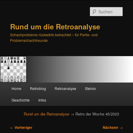
Such
Rund um die Retroanalyse
Schachprobleme rückwärts betrachtet – für Partie- und
Problemschachfreunde
H
Home
Retroblog
Retroanalyse
Stelvio
Zum
Zum
a
u
Geschichte
Infos
primären
sekundären
p
t
Rund um die Retroanalyse
→ Retro der Woche 45/2023
Inhalt
Inhalt
m
e
B
springen
springen
←
Vorheriger
Nächster
→
n
e