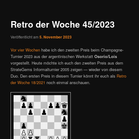
ü
i
t
r
Retro der Woche 45/2023
a
g
Veröffentlicht am
5. November 2023
s
n
Vor vier Wochen
habe ich den zweiten Preis beim Champagne-
a
Turnier 2023 aus der argentinischen Werkstatt
Osorio/Lois
v
vorgestellt. Heute möchte ich euch den zweiten Preis aus dem
i
StrateGems Informalturnier 2005 zeigen — wieder von diesem
g
Duo. Den ersten Preis in diesem Turnier könnt ihr euch als
Retro
a
der Woche 18/2021
noch einmal anschauen.
t
i
o
n