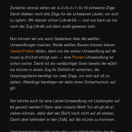
Zunächst einmal sehen wir 4+2+6+0+1+5=18 schwarze Züge.
Damit bleiben noch drei Züge für die schwarzen Läufer, um sich
zu opfern. Wir wissen schon Lc8-e6-b3 — und nun kann es nur
noch der Zug Lf8-d6 und dann exd6 gewesen sein.
Nun können wir uns auch Gedanken über die weißen
Umwandlungen machen: Beide weißen Bauern können keinen
Ceriani-Frolkin
bilden, denn vor der ersten Umwandlung auf d8
muss ja d7xXc6 erfolgt sein — eine
Pronkin
-Umwandlung ist
schon sicher. Damit ist ein verdächtiger Stein bereits die wDd1:
sie könnte in einem Zug ihr Zielfeld d1 erreichen, die
Ursprungsdame benötigt nur zwei Züge, um sich auf c6 zu
opfern. Allerdings benötigen wir dafür einen Schachschutz auf
g5!
Der könnte auch für eine Läufer-Umwandlung mit Läuferopfer auf
b4 genutzt werden? Dann aber müsste Weiß Ta1-a5-g5-a5-a1
ziehen können, dafür darf der [Ba7] noch nicht auf a5 stehen.
Damit aber behindert er den [Ta8], auf die d-Linie zu kommen.
Und damit bleiben nicht mehr allzu viele Möglichkeiten für die