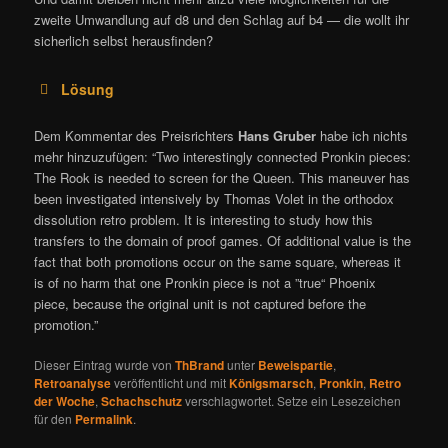
zweite Umwandlung auf d8 und den Schlag auf b4 — die wollt ihr
sicherlich selbst herausfinden?
Lösung
Dem Kommentar des Preisrichters
Hans Gruber
habe ich nichts
mehr hinzuzufügen: “Two interestingly connected Pronkin pieces:
The Rook is needed to screen for the Queen. This maneuver has
been investigated intensively by Thomas Volet in the orthodox
dissolution retro problem. It is interesting to study how this
transfers to the domain of proof games. Of additional value is the
fact that both promotions occur on the same square, whereas it
is of no harm that one Pronkin piece is not a ”true“ Phoenix
piece, because the original unit is not captured before the
promotion.”
Dieser Eintrag wurde von
ThBrand
unter
Beweispartie
,
Retroanalyse
veröffentlicht und mit
Königsmarsch
,
Pronkin
,
Retro
der Woche
,
Schachschutz
verschlagwortet. Setze ein Lesezeichen
für den
Permalink
.