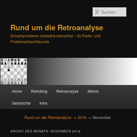
Such
Rund um die Retroanalyse
Schachprobleme rückwärts betrachtet – für Partie- und
Problemschachfreunde
H
Home
Retroblog
Retroanalyse
Stelvio
Zum
Zum
a
u
Geschichte
Infos
primären
sekundären
p
t
Rund um die Retroanalyse
→
2018
→ November
Inhalt
Inhalt
m
e
springen
springen
ARCHIV DES MONATS:
NOVEMBER 2018
n