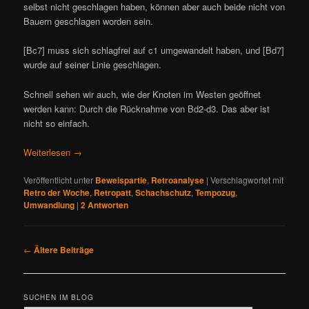
selbst nicht geschlagen haben, können aber auch beide nicht von
Bauern geschlagen worden sein.
[Bc7] muss sich schlagfrei auf c1 umgewandelt haben, und [Bd7]
wurde auf seiner Linie geschlagen.
Schnell sehen wir auch, wie der Knoten im Westen geöffnet
werden kann: Durch die Rücknahme von Bd2-d3. Das aber ist
nicht so einfach.
Weiterlesen
→
Veröffentlicht unter
Beweispartie
,
Retroanalyse
|
Verschlagwortet mit
Retro der Woche
,
Retropatt
,
Schachschutz
,
Tempozug
,
Umwandlung
|
2
Antworten
B
←
Ältere Beiträge
e
i
t
SUCHEN IM BLOG
r