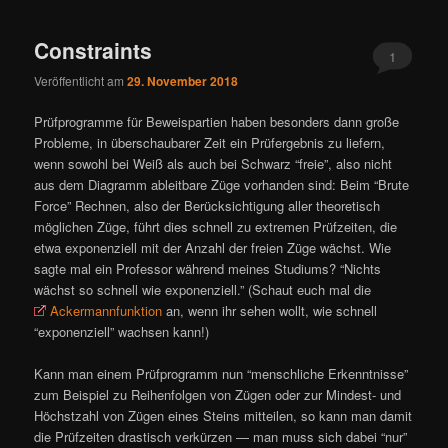
ü
Constraints
1
Veröffentlicht am
29. November 2018
Prüfprogramme für Beweispartien haben besonders dann große
Probleme, in überschaubarer Zeit ein Prüfergebnis zu liefern,
wenn sowohl bei Weiß als auch bei Schwarz “freie”, also nicht
aus dem Diagramm ableitbare Züge vorhanden sind: Beim “Brute
Force” Rechnen, also der Berücksichtigung aller theoretisch
möglichen Züge, führt dies schnell zu extremen Prüfzeiten, die
etwa exponenziell mit der Anzahl der freien Züge wächst. Wie
sagte mal ein Professor während meines Studiums? “Nichts
wächst so schnell wie exponenziell.” (Schaut euch mal die
Ackermannfunktion
an, wenn ihr sehen wollt, wie schnell
“exponenziell” wachsen kann!)
Kann man einem Prüfprogramm nun “menschliche Erkenntnisse”
zum Beispiel zu Reihenfolgen von Zügen oder zur Mindest- und
Höchstzahl von Zügen eines Steins mitteilen, so kann man damit
die Prüfzeiten drastisch verkürzen — man muss sich dabei “nur”