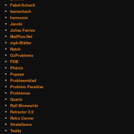
Fabel-Schach
feenschach
harmonie
Jacobi
Julias Fairies
MatPlus.Net
mpk-Blätter
Natch
OzProblems
PDB
Phénix
Popeye
Probleemblad
Problem Paradise
Problemas
Quartz
Ralf Binnewirtz
Retractor 2.0
Retro Corner
StrateGems
Teddy