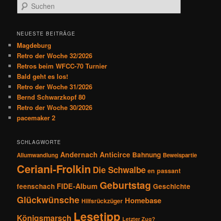
S
a
u
g
c
s
h
NEUESTE BEITRÄGE
n
e
Magdeburg
a
n
Retro der Woche 32/2026
v
Retros beim WFCC-70 Turnier
i
Bald geht es los!
g
Retro der Woche 31/2026
a
Bernd Schwarzkopf 80
t
Retro der Woche 30/2026
i
pacemaker 2
o
n
SCHLAGWORTE
Andernach
Anticirce
Bahnung
Allumwandlung
Beweispartie
Ceriani-Frolkin
Die Schwalbe
en passant
Geburtstag
FIDE-Album
feenschach
Geschichte
Glückwünsche
Homebase
Hilfsrückzüger
Lesetipp
Königsmarsch
Letzter Zug?