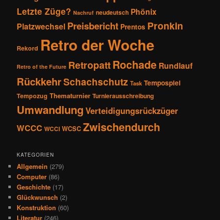
Letzte Züge?
Phönix
neudeutsch
Nachruf
Pronkin
Preisbericht
Platzwechsel
Prentos
Retro der Woche
Rekord
Rochade
Retropatt
Rundlauf
Retro of the Future
Rückkehr
Schachschutz
Tempospiel
Task
Thematurnier
Tempozug
Turnierausschreibung
Umwandlung
Verteidigungsrückzüger
Zwischendurch
WCCC
WCSC
WCCI
KATEGORIEN
Allgemein
(279)
Computer
(86)
Geschichte
(17)
Glückwunsch
(2)
Konstruktion
(60)
Literatur
(246)