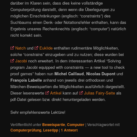
darüber im Klaren sein, dass dies keine vollständige
Computerprüfung darstellt, denn wenn die Überlegungen zu
möglichen Einschränkungen (englisch: “constraints”) des
Suchbaums einen Denk- oder Notationsfehler enthalten, kann das
Ergebnis unseres Rechenknechts (englisch: “computer”) natürlich
nicht korrekt sein.
Natch
und
Euklide
enthalten rudimentäre Möglichkeiten,
solche “constrains” einzugeben und zu nutzen; diese wurden bei
Jacobi
noch erweitert. In dem interessanten Artikel “Solving
program Jacobi equipped with constraints — a new tool to check
proof games” haben nun
Michel Caillaud
,
Nicolas Dupont
und
François Labelle
anhand von jeweils drei orthodoxen und
Märchen-Beweispartien die Möglichkeiten ausführlich dargestellt.
Dieser lesenswerte
Artikel
kann auf
Julias Fairy-Seite
als
pdf-Datei gelesen bzw. direkt heruntergeladen werden.
Sehr empfehlenswerte Lektüre!
Veröffentlicht unter
Beweispartie
,
Computer
|
Verschlagwortet mit
Computerprüfung
,
Lesetipp
|
1
Antwort