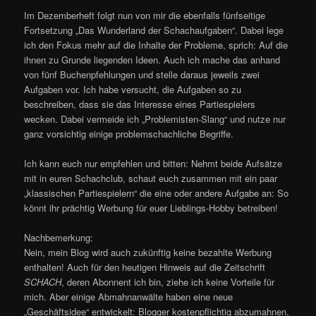
Im Dezemberheft folgt nun von mir die ebenfalls fünfseitige
Fortsetzung „Das Wunderland der Schachaufgaben“. Dabei lege
ich den Fokus mehr auf die Inhalte der Probleme, sprich: Auf die
ihnen zu Grunde liegenden Ideen. Auch ich mache das anhand
von fünf Buchenpfehlungen und stelle daraus jeweils zwei
Aufgaben vor. Ich habe versucht, die Aufgaben so zu
beschreiben, dass sie das Interesse eines Partiespielers
wecken. Dabei vermeide ich „Problemisten-Slang“ und nutze nur
ganz vorsichtig einige problemschachliche Begriffe.
Ich kann euch nur empfehlen und bitten: Nehmt beide Aufsätze
mit in euren Schachclub, schaut euch zusammen mit ein paar
„klassischen Partiespielern“ die eine oder andere Aufgabe an: So
könnt ihr prächtig Werbung für euer Lieblings-Hobby betreiben!
Nachbemerkung:
Nein, mein Blog wird auch zukünftig keine bezahlte Werbung
enthalten! Auch für den heutigen Hinweis auf die Zeitschrift
SCHACH
, deren Abonnent ich bin, ziehe ich keine Vorteile für
mich. Aber einige Abmahnanwälte haben eine neue
„Geschäftsidee“ entwickelt: Blogger kostenpflichtig abzumahnen,