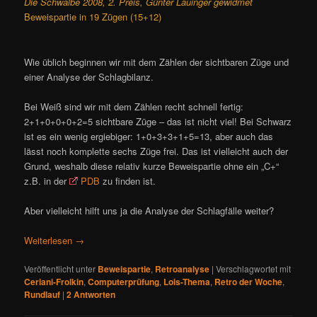
Die Schwalbe 2008, 2. Preis, Günter Lauinger gewidmet
Beweispartie in 19 Zügen (15+12)
Wie üblich beginnen wir mit dem Zählen der sichtbaren Züge und
einer Analyse der Schlagbilanz.
Bei Weiß sind wir mit dem Zählen recht schnell fertig:
2+1+0+0+0+2=5 sichtbare Züge – das ist nicht viel! Bei Schwarz
ist es ein wenig ergiebiger: 1+0+3+3+1+5=13, aber auch das
lässt noch komplette sechs Züge frei. Das ist vielleicht auch der
Grund, weshalb diese relativ kurze Beweispartie ohne ein „C+“
z.B. in der
PDB
zu finden ist.
Aber vielleicht hilft uns ja die Analyse der Schlagfälle weiter?
Weiterlesen
→
Veröffentlicht unter
Beweispartie
,
Retroanalyse
|
Verschlagwortet mit
Ceriani-Frolkin
,
Computerprüfung
,
Lois-Thema
,
Retro der Woche
,
Rundlauf
|
2
Antworten