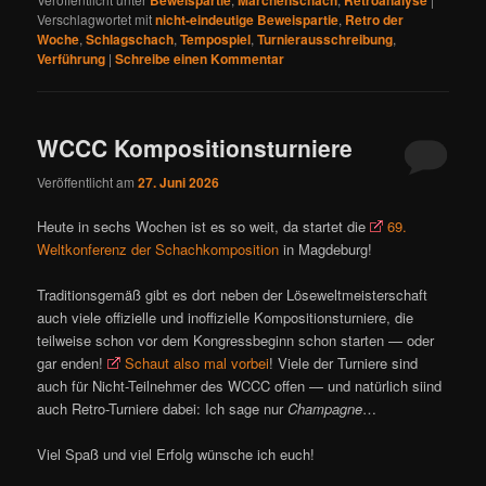
Verschlagwortet mit
nicht-eindeutige Beweispartie
,
Retro der
Woche
,
Schlagschach
,
Tempospiel
,
Turnierausschreibung
,
Verführung
|
Schreibe einen Kommentar
WCCC Kompositionsturniere
Veröffentlicht am
27. Juni 2026
Heute in sechs Wochen ist es so weit, da startet die
69.
Weltkonferenz der Schachkomposition
in Magdeburg!
Traditionsgemäß gibt es dort neben der Löseweltmeisterschaft
auch viele offizielle und inoffizielle Kompositionsturniere, die
teilweise schon vor dem Kongressbeginn schon starten — oder
gar enden!
Schaut also mal vorbei
! Viele der Turniere sind
auch für Nicht-Teilnehmer des WCCC offen — und natürlich siind
auch Retro-Turniere dabei: Ich sage nur
Champagne
…
Viel Spaß und viel Erfolg wünsche ich euch!