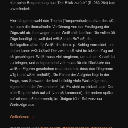
hier seine Besprechung aus “Der Blick zurück” (S. 263-264) fast
unverändert:
Hier hängen sowohl das Thema (Tempoverlustmanöver des sK)
als auch die thematische Verführung von der Festlegung der
Zügezahl ab. Ihretwegen muss Weiß sich beeilen: Die vollen 38
Züge benötigt er, weil (bei wBb5 und sBc7-c5) die
Schlagalternative für Weiß, die den e. p.-Schlag vermeidet, nur
lauten kann: wKb4xSa4! Der zweite sS wird im letzten Zug auf
c6 geschlagen. Weiß muss viel rangieren, um seinen K nach b4
zu bringen, und entsprechend viel muss für die Rückkehr der
weißen Figuren geschehen (man beachte, dass das Diagramm
wTg1 und wSh1 enthält!). Die Pointe der Aufgabe liegt in der
Frage, was Schwarz, der fast beliebig viele Wartezüge hat,
eigentlich in der Zwischenzeit tut. Es sieht so einfach aus: Der
eine S opfert sich auf a4 (von b6 kommend), der andere später
auf c6 (von e5 kommend); im Übrigen führt Schwarz nur
Wartezüge aus.
Weiterlesen
→
Veröffentlicht unter
Beweispartie
,
Märchenschach
,
Retroanalyse
|