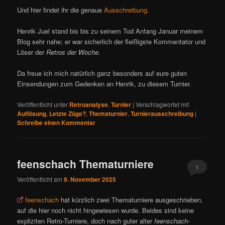
Und hier findet ihr die genaue
Ausschreibung
.
Henrik Juel stand bis bis zu seinem Tod Anfang Januar meinem
Blog sehr nahe; er war sicherlich der fleißigste Kommentator und
Löser der
Retros der Woche.
Da freue ich mich natürlich ganz besonders auf eure guten
Einsendungen zum Gedenken an Henrik, zu diesem Turnier.
Veröffentlicht unter
Retroanalyse
,
Turnier
|
Verschlagwortet mit
Auflösung
,
Letzte Züge?
,
Thematurnier
,
Turnierausschreibung
|
Schreibe einen Kommentar
feenschach Thematurniere
1
Veröffentlicht am
9. November 2025
feenschach
hat kürzlich zwei Thematurniere ausgeschrieben,
auf die hier noch nicht hingewiesen wurde. Beides sind keine
expliziten Retro-Turniere, doch nach guter alter
feenschach
-