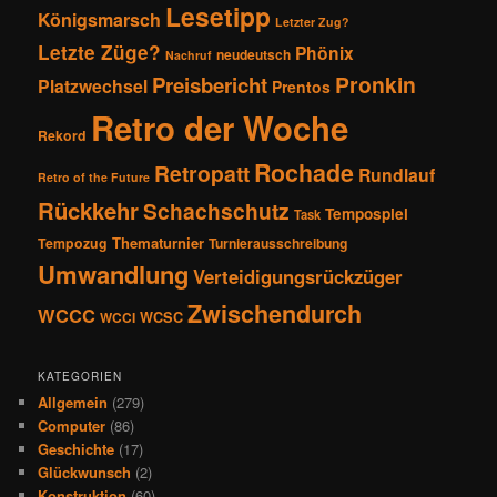
Lesetipp
Königsmarsch
Letzter Zug?
Letzte Züge?
Phönix
neudeutsch
Nachruf
Pronkin
Preisbericht
Platzwechsel
Prentos
Retro der Woche
Rekord
Rochade
Retropatt
Rundlauf
Retro of the Future
Rückkehr
Schachschutz
Tempospiel
Task
Thematurnier
Tempozug
Turnierausschreibung
Umwandlung
Verteidigungsrückzüger
Zwischendurch
WCCC
WCSC
WCCI
KATEGORIEN
Allgemein
(279)
Computer
(86)
Geschichte
(17)
Glückwunsch
(2)
Konstruktion
(60)