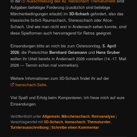
In der
Ausschreibung des 82. feenschach Thematurniers
sind
Aufgaben beliebiger Forderung (zusätzlich sind beliebige
Märchenbedingungen erlaubt) im
3D-Schach
gefordert, also das
klassische 5x5x5 Raumschach, Stereoschach oder Alice-
Schach. Und wie man nicht erst in Andernach sehen konnte, sind
diese Spielformen auch hervorragend für Retros geeignet.
Einsendungen bitte an mich bis zum Ostersonntag,
5. April
2026
; die Preisrichter
Bernhard Geismann
und
Hans Gruber
wollen ihr Urteil bereits in Andernach 2026 vorstellen (14.-17. Mail
2026 — Termin schon mal vormerken).
Weitere Informationen zum 3D-Schach findet ihr auf der
feenschach-Seite
.
Viel Spaß und Erfolg beim Komponieren; ich freue mich auf eure
Einsendungen.
Veröffentlicht unter
Allgemein
,
Märchenschach
,
Retroanalyse
|
Verschlagwortet mit
3D-Schach
,
feenschach
,
Thematurnier
,
Turnierausschreibung
|
Schreibe einen Kommentar