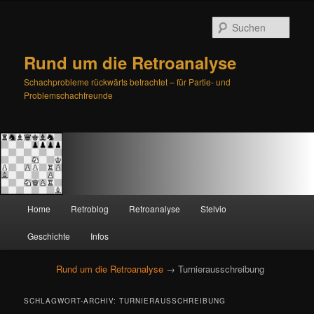
Such
Rund um die Retroanalyse
Schachprobleme rückwärts betrachtet – für Partie- und
Problemschachfreunde
H
Home
Retroblog
Retroanalyse
Stelvio
Zum
Zum
a
u
Geschichte
Infos
primären
sekundären
p
t
Rund um die Retroanalyse
→ Turnierausschreibung
Inhalt
Inhalt
m
e
springen
springen
SCHLAGWORT-ARCHIV:
TURNIERAUSSCHREIBUNG
n