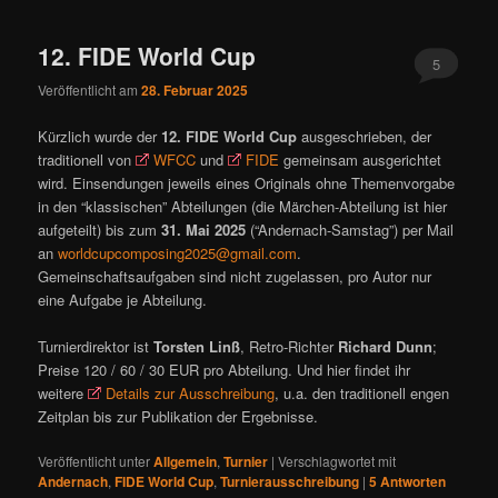
12. FIDE World Cup
5
Veröffentlicht am
28. Februar 2025
Kürzlich wurde der
12. FIDE World Cup
ausgeschrieben, der
traditionell von
WFCC
und
FIDE
gemeinsam ausgerichtet
wird. Einsendungen jeweils eines Originals ohne Themenvorgabe
in den “klassischen” Abteilungen (die Märchen-Abteilung ist hier
aufgeteilt) bis zum
31. Mai 2025
(“Andernach-Samstag”) per Mail
an
worldcupcomposing2025@gmail.com
.
Gemeinschaftsaufgaben sind nicht zugelassen, pro Autor nur
eine Aufgabe je Abteilung.
Turnierdirektor ist
Torsten Linß
, Retro-Richter
Richard Dunn
;
Preise 120 / 60 / 30 EUR pro Abteilung. Und hier findet ihr
weitere
Details zur Ausschreibung
, u.a. den traditionell engen
Zeitplan bis zur Publikation der Ergebnisse.
Veröffentlicht unter
Allgemein
,
Turnier
|
Verschlagwortet mit
Andernach
,
FIDE World Cup
,
Turnierausschreibung
|
5
Antworten