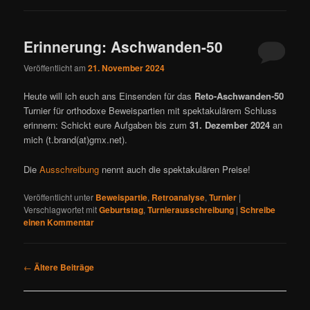
Erinnerung: Aschwanden-50
Veröffentlicht am
21. November 2024
Heute will ich euch ans Einsenden für das
Reto-Aschwanden-50
Turnier für orthodoxe Beweispartien mit spektakulärem Schluss
erinnern: Schickt eure Aufgaben bis zum
31. Dezember 2024
an
mich (t.brand(at)gmx.net).
Die
Ausschreibung
nennt auch die spektakulären Preise!
Veröffentlicht unter
Beweispartie
,
Retroanalyse
,
Turnier
|
Verschlagwortet mit
Geburtstag
,
Turnierausschreibung
|
Schreibe
einen Kommentar
B
←
Ältere Beiträge
e
i
t