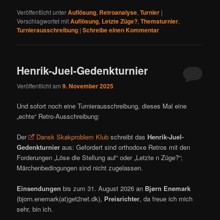
Veröffentlicht unter
Auflösung
,
Retroanalyse
,
Turnier
|
Verschlagwortet mit
Auflösung
,
Letzte Züge?
,
Thematurnier
,
Turnierausschreibung
|
Schreibe einen Kommentar
Henrik-Juel-Gedenkturnier
Veröffentlicht am
9. November 2025
Und sofort noch eine Turnierausschreibung, dieses Mal eine
„echte“ Retro-Ausschreibung:
Der
Dansk Skakproblem Klub
schreibt das
Henrik-Juel-
Gedenkturnier
aus: Gefordert sind orthodoxe Retros mit den
Forderungen „Löse die Stellung auf“ oder „Letzte n Züge?“;
Märchenbedingungen sind nicht zugelassen.
Einsendungen
bis zum 31. August 2026 an
Bjørn Enemark
(bjorn.enemark(at)get2net.dk),
Preisrichter
, da freue ich mich
sehr, bin ich.