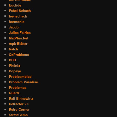
Euclide
Fabel-Schach
feenschach
harmonie
Jacobi
Julias Fairies
MatPlus.Net
mpk-Blätter
Natch
OzProblems
PDB
Phénix
Popeye
Probleemblad
Problem Paradise
Problemas
Quartz
Ralf Binnewirtz
Retractor 2.0
Retro Corner
StrateGems