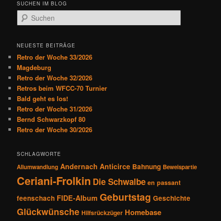
SUCHEN IM BLOG
r
S
a
u
g
c
s
h
NEUESTE BEITRÄGE
n
e
Retro der Woche 33/2026
a
n
Magdeburg
v
Retro der Woche 32/2026
i
Retros beim WFCC-70 Turnier
g
Bald geht es los!
a
Retro der Woche 31/2026
t
Bernd Schwarzkopf 80
i
Retro der Woche 30/2026
o
n
SCHLAGWORTE
Andernach
Anticirce
Bahnung
Allumwandlung
Beweispartie
Ceriani-Frolkin
Die Schwalbe
en passant
Geburtstag
FIDE-Album
feenschach
Geschichte
Glückwünsche
Homebase
Hilfsrückzüger