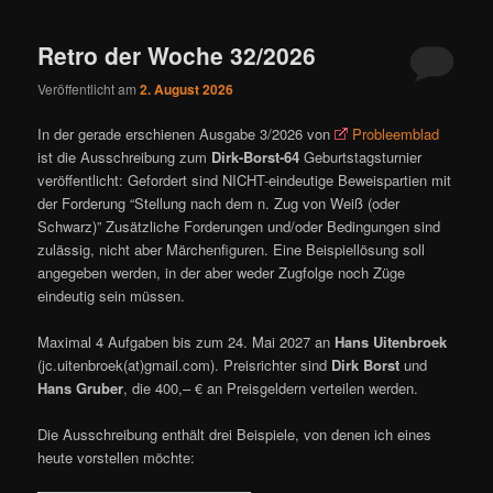
ü
Retro der Woche 32/2026
Veröffentlicht am
2. August 2026
In der gerade erschienen Ausgabe 3/2026 von
Probleemblad
ist die Ausschreibung zum
Dirk-Borst-64
Geburtstagsturnier
veröffentlicht: Gefordert sind NICHT-eindeutige Beweispartien mit
der Forderung “Stellung nach dem n. Zug von Weiß (oder
Schwarz)” Zusätzliche Forderungen und/oder Bedingungen sind
zulässig, nicht aber Märchenfiguren. Eine Beispiellösung soll
angegeben werden, in der aber weder Zugfolge noch Züge
eindeutig sein müssen.
Maximal 4 Aufgaben bis zum 24. Mai 2027 an
Hans Uitenbroek
(jc.uitenbroek(at)gmail.com). Preisrichter sind
Dirk Borst
und
Hans Gruber
, die 400,– € an Preisgeldern verteilen werden.
Die Ausschreibung enthält drei Beispiele, von denen ich eines
heute vorstellen möchte: