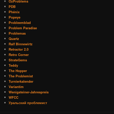
OzProblems
PDB
Phénix
Popeye
Probleemblad
Problem Paradise
Problemas
Quartz
Ralf Binnewirtz
Retractor 2.0
Retro Corner
StrateGems
Teddy
The Hopper
The Problemist
Turnierkalender
Variantim
Wenigsteiner-Jahrespreis
WFCC
Уральский проблемист