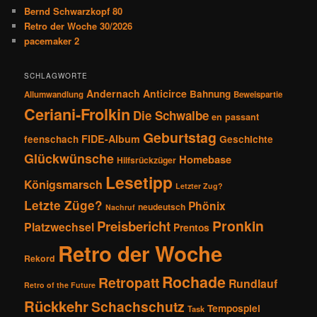
Bernd Schwarzkopf 80
Retro der Woche 30/2026
pacemaker 2
SCHLAGWORTE
Andernach
Anticirce
Bahnung
Allumwandlung
Beweispartie
Ceriani-Frolkin
Die Schwalbe
en passant
Geburtstag
FIDE-Album
feenschach
Geschichte
Glückwünsche
Homebase
Hilfsrückzüger
Lesetipp
Königsmarsch
Letzter Zug?
Letzte Züge?
Phönix
neudeutsch
Nachruf
Pronkin
Preisbericht
Platzwechsel
Prentos
Retro der Woche
Rekord
Rochade
Retropatt
Rundlauf
Retro of the Future
Rückkehr
Schachschutz
Tempospiel
Task