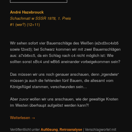
André Hazebrouck
Schachmati w SSSR 1978, 1. Preis
#1 (wer?) (12+11)
Wir sehen sofort vier Bauernschläge des Weißen (e2xd3xc4xb5
sowie f2xe3); bei Schwarz kommen wir mit zwei Bauernschlägen
aus: a7xb6xc5, da ein Schlag nach c4 nicht möglich ist: Wie
sollten sonst sBc4 und wBb5 aneinander vorbeigekommen sein?
Das müssen wir uns noch genauer anschauen, denn „irgendwie“
müssen ja auch die fehlenden fünf Bauern, die allesamt vom
Königsflügel stammen, verschwunden sein…
Aber zuvor wollen wir uns anschauen, wie der gewaltige Knoten
im Westen überhaupt aufgelöst werden kann?!
Weiterlesen
→
Veröffentlicht unter
Auflösung
,
Retroanalyse
|
Verschlagwortet mit