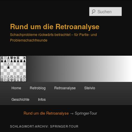
Such
Rund um die Retroanalyse
Schachprobleme rückwärts betrachtet – für Partie- und
Problemschachfreunde
H
Home
Retroblog
Retroanalyse
Stelvio
Zum
Zum
a
u
Geschichte
Infos
primären
sekundären
p
t
Rund um die Retroanalyse
→ Springer-Tour
Inhalt
Inhalt
m
e
springen
springen
SCHLAGWORT-ARCHIV:
SPRINGER-TOUR
n