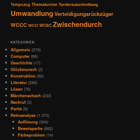
Thematurnier
Tempozug
Turnierausschreibung
Umwandlung
Verteidigungsrückzüger
Zwischendurch
WCCC
WCSC
WCCI
KATEGORIEN
Allgemein
(279)
Computer
(86)
Geschichte
(17)
Glückwunsch
(2)
Konstruktion
(60)
Literatur
(246)
Lösen
(76)
Märchenschach
(233)
Nachruf
(3)
Partie
(6)
Retroanalyse
(1.370)
Auflösung
(304)
Beweispartie
(662)
Färbeproblem
(14)