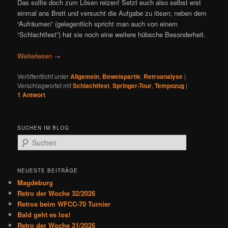
Das sollte doch zum Lösen reizen! Setzt euch also selbst erst
einmal ans Brett und versucht die Aufgabe zu lösen; neben dem
“Aufräumen” (gelegentlich spricht man auch von einem
“Schlachtfest”) hat sie noch eine weitere hübsche Besonderheit.
Weiterlesen
→
Veröffentlicht unter
Allgemein
,
Beweispartie
,
Retroanalyse
|
Verschlagwortet mit
Schlachtfest
,
Springer-Tour
,
Tempozug
|
1
Antwort
SUCHEN IM BLOG
S
u
c
h
NEUESTE BEITRÄGE
e
Magdeburg
n
Retro der Woche 32/2026
Retros beim WFCC-70 Turnier
Bald geht es los!
Retro der Woche 31/2026