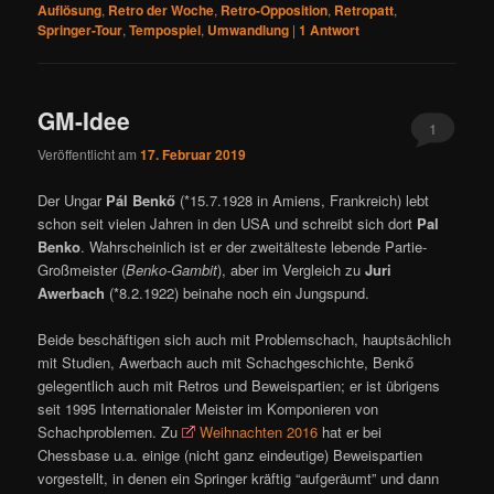
Auflösung
,
Retro der Woche
,
Retro-Opposition
,
Retropatt
,
Springer-Tour
,
Tempospiel
,
Umwandlung
|
1
Antwort
GM-Idee
1
Veröffentlicht am
17. Februar 2019
Der Ungar
Pál Benkő
(*15.7.1928 in Amiens, Frankreich) lebt
schon seit vielen Jahren in den USA und schreibt sich dort
Pal
Benko
. Wahrscheinlich ist er der zweitälteste lebende Partie-
Großmeister (
Benko-Gambit
), aber im Vergleich zu
Juri
Awerbach
(*8.2.1922) beinahe noch ein Jungspund.
Beide beschäftigen sich auch mit Problemschach, hauptsächlich
mit Studien, Awerbach auch mit Schachgeschichte, Benkő
gelegentlich auch mit Retros und Beweispartien; er ist übrigens
seit 1995 Internationaler Meister im Komponieren von
Schachproblemen. Zu
Weihnachten 2016
hat er bei
Chessbase u.a. einige (nicht ganz eindeutige) Beweispartien
vorgestellt, in denen ein Springer kräftig “aufgeräumt” und dann