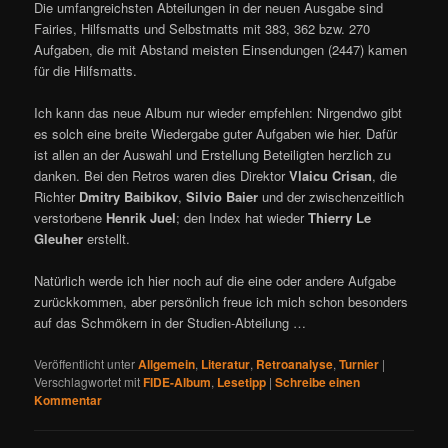
Die umfangreichsten Abteilungen in der neuen Ausgabe sind
Fairies, Hilfsmatts und Selbstmatts mit 383, 362 bzw. 270
Aufgaben, die mit Abstand meisten Einsendungen (2447) kamen
für die Hilfsmatts.
Ich kann das neue Album nur wieder empfehlen: Nirgendwo gibt
es solch eine breite Wiedergabe guter Aufgaben wie hier. Dafür
ist allen an der Auswahl und Erstellung Beteiligten herzlich zu
danken. Bei den Retros waren dies Direktor
Vlaicu Crisan
, die
Richter
Dmitry Baibikov
,
Silvio Baier
und der zwischenzeitlich
verstorbene
Henrik Juel
; den Index hat wieder
Thierry Le
Gleuher
erstellt.
Natürlich werde ich hier noch auf die eine oder andere Aufgabe
zurückkommen, aber persönlich freue ich mich schon besonders
auf das Schmökern in der Studien-Abteilung …
Veröffentlicht unter
Allgemein
,
Literatur
,
Retroanalyse
,
Turnier
|
Verschlagwortet mit
FIDE-Album
,
Lesetipp
|
Schreibe einen
Kommentar