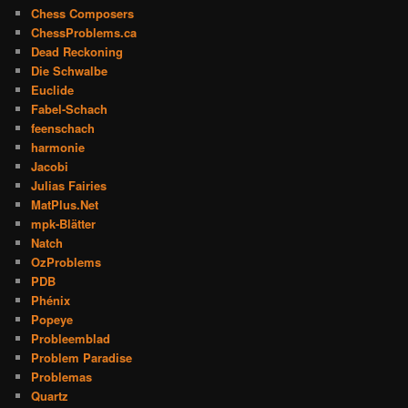
Chess Composers
ChessProblems.ca
Dead Reckoning
Die Schwalbe
Euclide
Fabel-Schach
feenschach
harmonie
Jacobi
Julias Fairies
MatPlus.Net
mpk-Blätter
Natch
OzProblems
PDB
Phénix
Popeye
Probleemblad
Problem Paradise
Problemas
Quartz