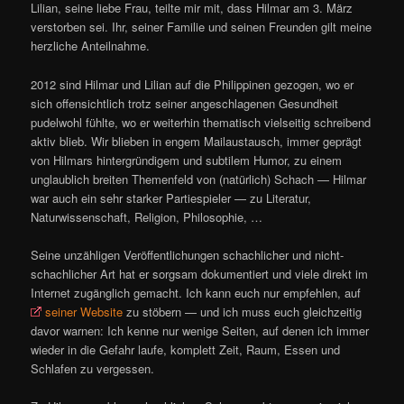
Lilian, seine liebe Frau, teilte mir mit, dass Hilmar am 3. März
verstorben sei. Ihr, seiner Familie und seinen Freunden gilt meine
herzliche Anteilnahme.
2012 sind Hilmar und Lilian auf die Philippinen gezogen, wo er
sich offensichtlich trotz seiner angeschlagenen Gesundheit
pudelwohl fühlte, wo er weiterhin thematisch vielseitig schreibend
aktiv blieb. Wir blieben in engem Mailaustausch, immer geprägt
von Hilmars hintergründigem und subtilem Humor, zu einem
unglaublich breiten Themenfeld von (natürlich) Schach — Hilmar
war auch ein sehr starker Partiespieler — zu Literatur,
Naturwissenschaft, Religion, Philosophie, …
Seine unzähligen Veröffentlichungen schachlicher und nicht-
schachlicher Art hat er sorgsam dokumentiert und viele direkt im
Internet zugänglich gemacht. Ich kann euch nur empfehlen, auf
seiner Website
zu stöbern — und ich muss euch gleichzeitig
davor warnen: Ich kenne nur wenige Seiten, auf denen ich immer
wieder in die Gefahr laufe, komplett Zeit, Raum, Essen und
Schlafen zu vergessen.