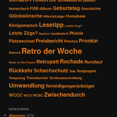
en passant
Geburtstag
FIDE-Album
feenschach
Geschichte
Glückwünsche
Homebase
Hilfsrückzüger
Lesetipp
Königsmarsch
Letzter Zug?
Letzte Züge?
Phönix
neudeutsch
Nachruf
Pronkin
Preisbericht
Platzwechsel
Prentos
Retro der Woche
Rekord
Rochade
Retropatt
Rundlauf
Retro of the Future
Rückkehr
Schachschutz
Tempospiel
Task
Thematurnier
Tempozug
Turnierausschreibung
Umwandlung
Verteidigungsrückzüger
Zwischendurch
WCCC
WCSC
WCCI
KATEGORIEN
Allgemein
(279)