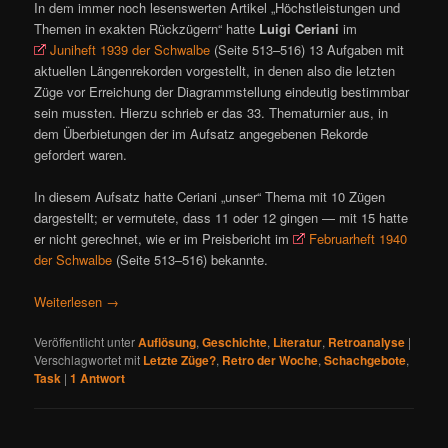
In dem immer noch lesenswerten Artikel „Höchstleistungen und
Themen in exakten Rückzügern“ hatte
Luigi Ceriani
im
Juniheft 1939 der Schwalbe
(Seite 513–516) 13 Aufgaben mit
aktuellen Längenrekorden vorgestellt, in denen also die letzten
Züge vor Erreichung der Diagrammstellung eindeutig bestimmbar
sein mussten. Hierzu schrieb er das 33. Thematurnier aus, in
dem Überbietungen der im Aufsatz angegebenen Rekorde
gefordert waren.
In diesem Aufsatz hatte Ceriani „unser“ Thema mit 10 Zügen
dargestellt; er vermutete, dass 11 oder 12 gingen — mit 15 hatte
er nicht gerechnet, wie er im Preisbericht im
Februarheft 1940
der Schwalbe
(Seite 513–516) bekannte.
Weiterlesen
→
Veröffentlicht unter
Auflösung
,
Geschichte
,
Literatur
,
Retroanalyse
|
Verschlagwortet mit
Letzte Züge?
,
Retro der Woche
,
Schachgebote
,
Task
|
1
Antwort