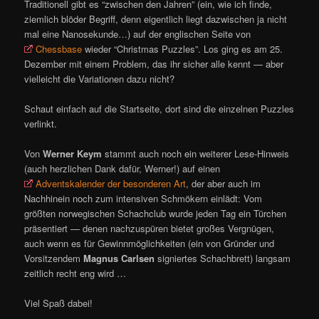
Traditionell gibt es “zwischen den Jahren” (ein, wie ich finde,
ziemlich blöder Begriff, denn eigentlich liegt dazwischen ja nicht
mal eine Nanosekunde…) auf der englischen Seite von
Chessbase
wieder “Christmas Puzzles”. Los ging es am 25.
Dezember mit einem Problem, das ihr sicher alle kennt — aber
vielleicht die Variationen dazu nicht?
Schaut einfach auf die Startseite, dort sind die einzelnen Puzzles
verlinkt.
Von
Werner Keym
stammt auch noch ein weiterer Lese-Hinweis
(auch herzlichen Dank dafür, Werner!) auf einen
Adventskalender der besonderen Art
, der aber auch im
Nachhinein noch zum intensiven Schmökern einlädt: Vom
größten norwegischen Schachclub wurde jeden Tag ein Türchen
präsentiert — denen nachzuspüren bietet großes Vergnügen,
auch wenn es für Gewinnmöglichkeiten (ein von Gründer und
Vorsitzendem
Magnus Carlsen
signiertes Schachbrett) langsam
zeitlich recht eng wird …
Viel Spaß dabei!