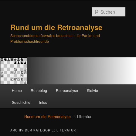
Such
Rund um die Retroanalyse
Schachprobleme rückwärts betrachtet – für Partie- und
Problemschachfreunde
H
Home
Retroblog
Retroanalyse
Stelvio
Zum
Zum
a
u
Geschichte
Infos
primären
sekundären
p
t
Rund um die Retroanalyse
→ Literatur
Inhalt
Inhalt
m
e
springen
springen
ARCHIV DER KATEGORIE:
LITERATUR
n