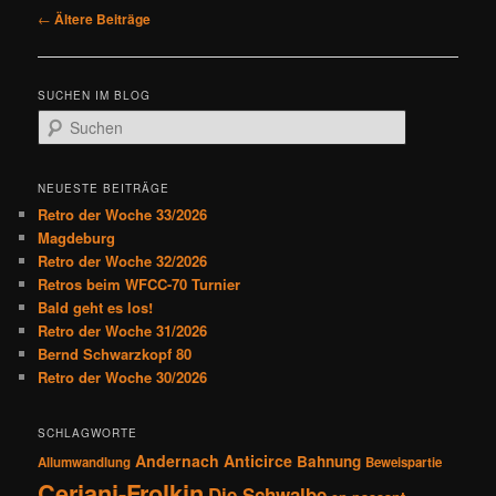
B
←
Ältere Beiträge
e
i
t
SUCHEN IM BLOG
r
S
a
u
g
c
s
h
NEUESTE BEITRÄGE
n
e
Retro der Woche 33/2026
a
n
Magdeburg
v
Retro der Woche 32/2026
i
Retros beim WFCC-70 Turnier
g
Bald geht es los!
a
Retro der Woche 31/2026
t
Bernd Schwarzkopf 80
i
Retro der Woche 30/2026
o
n
SCHLAGWORTE
Andernach
Anticirce
Bahnung
Allumwandlung
Beweispartie
Ceriani-Frolkin
Die Schwalbe