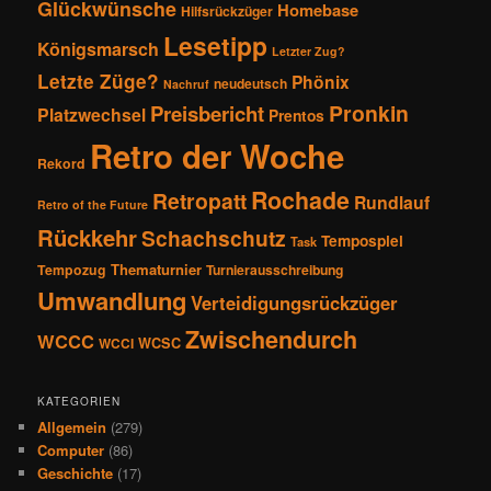
Glückwünsche
Homebase
Hilfsrückzüger
Lesetipp
Königsmarsch
Letzter Zug?
Letzte Züge?
Phönix
neudeutsch
Nachruf
Pronkin
Preisbericht
Platzwechsel
Prentos
Retro der Woche
Rekord
Rochade
Retropatt
Rundlauf
Retro of the Future
Rückkehr
Schachschutz
Tempospiel
Task
Thematurnier
Tempozug
Turnierausschreibung
Umwandlung
Verteidigungsrückzüger
Zwischendurch
WCCC
WCSC
WCCI
KATEGORIEN
Allgemein
(279)
Computer
(86)
Geschichte
(17)