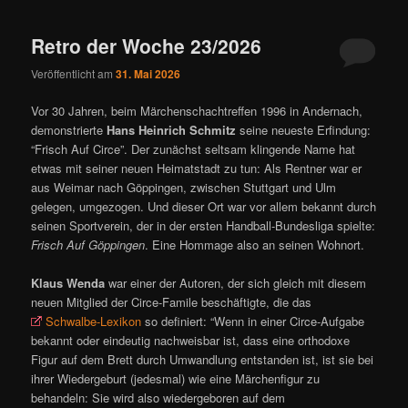
ü
Retro der Woche 23/2026
Veröffentlicht am
31. Mai 2026
Vor 30 Jahren, beim Märchenschachtreffen 1996 in Andernach,
demonstrierte
Hans Heinrich Schmitz
seine neueste Erfindung:
“Frisch Auf Circe”. Der zunächst seltsam klingende Name hat
etwas mit seiner neuen Heimatstadt zu tun: Als Rentner war er
aus Weimar nach Göppingen, zwischen Stuttgart und Ulm
gelegen, umgezogen. Und dieser Ort war vor allem bekannt durch
seinen Sportverein, der in der ersten Handball-Bundesliga spielte:
Frisch Auf Göppingen
. Eine Hommage also an seinen Wohnort.
Klaus Wenda
war einer der Autoren, der sich gleich mit diesem
neuen Mitglied der Circe-Famile beschäftigte, die das
Schwalbe-Lexikon
so definiert: “Wenn in einer Circe-Aufgabe
bekannt oder eindeutig nachweisbar ist, dass eine orthodoxe
Figur auf dem Brett durch Umwandlung entstanden ist, ist sie bei
ihrer Wiedergeburt (jedesmal) wie eine Märchenfigur zu
behandeln: Sie wird also wiedergeboren auf dem