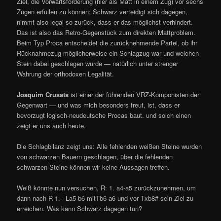
Ziel, die Vorwärtsforderung (hier als Matt in einem Zug) vor sechs
Zügen erfüllen zu können; Schwarz verteidigt sich dagegen,
nimmt also legal so zurück, dass er das möglichst verhindert.
Das ist also das Retro-Gegenstück zum direkten Mattproblem.
Beim Typ Proca entscheidet die zurücknehmende Partei, ob ihr
Rücknahmezug möglicherweise ein Schlagzug war und welchen
Stein dabei geschlagen wurde — natürlich unter strenger
Wahrung der orthodoxen Legalität.
Joaquim Crusats
ist einer der führenden VRZ-Komponisten der
Gegenwart — und was mich besonders freut, ist, dass er
bevorzugt logisch-neudeutsche Procas baut. und solch einen
zeigt er uns auch heute.
Die Schlagbilanz zeigt uns: Alle fehlenden weißen Steine wurden
von schwarzen Bauern geschlagen, über die fehlenden
schwarzen Steine können wir keine Aussagen treffen.
Weiß könnte nun versuchen, R: 1. a4-a5 zurückzunehmen, um
dann nach R 1.– La5-b6 mitTb6-a6 und vor Txb8# sein Ziel zu
erreichen. Was kann Schwarz dagegen tun?