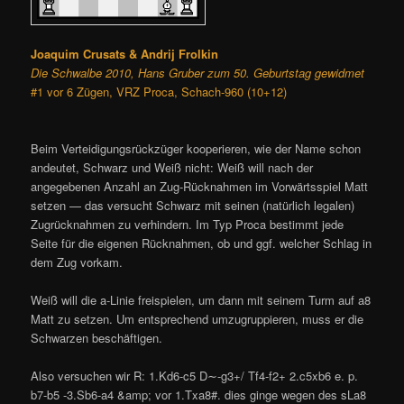
Joaquim Crusats & Andrij Frolkin
Die Schwalbe 2010, Hans Gruber zum 50. Geburtstag gewidmet
#1 vor 6 Zügen, VRZ Proca, Schach-960 (10+12)
Beim Verteidigungsrückzüger kooperieren, wie der Name schon
andeutet, Schwarz und Weiß nicht: Weiß will nach der
angegebenen Anzahl an Zug-Rücknahmen im Vorwärtsspiel Matt
setzen — das versucht Schwarz mit seinen (natürlich legalen)
Zugrücknahmen zu verhindern. Im Typ Proca bestimmt jede
Seite für die eigenen Rücknahmen, ob und ggf. welcher Schlag in
dem Zug vorkam.
Weiß will die a-Linie freispielen, um dann mit seinem Turm auf a8
Matt zu setzen. Um entsprechend umzugruppieren, muss er die
Schwarzen beschäftigen.
Also versuchen wir R: 1.Kd6-c5 D∼-g3+/ Tf4-f2+ 2.c5xb6 e. p.
b7-b5 -3.Sb6-a4 &amp; vor 1.Txa8#. dies ginge wegen des sLa8