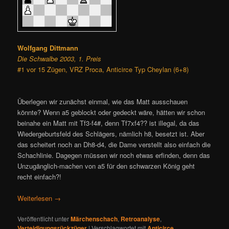
Wolfgang Dittmann
Die Schwalbe 2003, 1. Preis
#1 vor 15 Zügen, VRZ Proca, Anticirce Typ Cheylan (6+8)
Überlegen wir zunächst einmal, wie das Matt ausschauen
könnte? Wenn a5 geblockt oder gedeckt wäre, hätten wir schon
beinahe ein Matt mit Tf3-f4#, denn Tf7xf4?? ist illegal, da das
Wiedergeburtsfeld des Schlägers, nämlich h8, besetzt ist. Aber
das scheitert noch an Dh8-d4, die Dame verstellt also einfach die
Schachlinie. Dagegen müssen wir noch etwas erfinden, denn das
Unzugänglich-machen von a5 für den schwarzen König geht
recht einfach?!
Weiterlesen
→
Veröffentlicht unter
Märchenschach
,
Retroanalyse
,
Verteidigungsrückzüger
|
Verschlagwortet mit
Anticirce
,