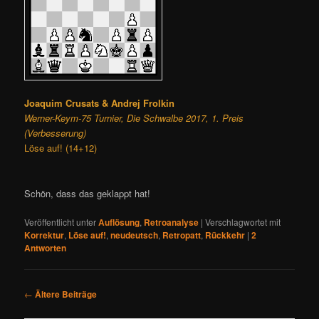
Joaquim Crusats & Andrej Frolkin
Werner-Keym-75 Turnier, Die Schwalbe 2017, 1. Preis
(Verbesserung)
Löse auf! (14+12)
Schön, dass das geklappt hat!
Veröffentlicht unter
Auflösung
,
Retroanalyse
|
Verschlagwortet mit
Korrektur
,
Löse auf!
,
neudeutsch
,
Retropatt
,
Rückkehr
|
2
Antworten
B
←
Ältere Beiträge
e