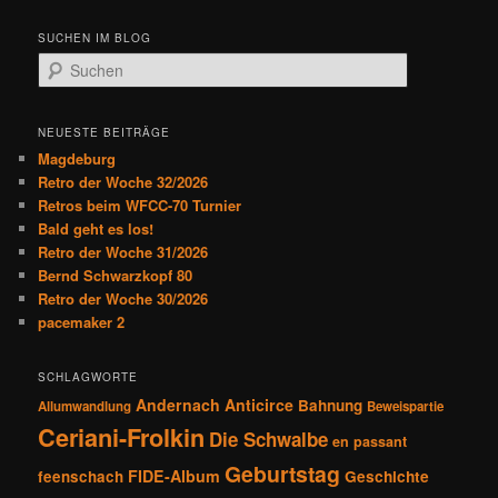
i
t
SUCHEN IM BLOG
r
S
a
u
g
c
s
h
NEUESTE BEITRÄGE
n
e
Magdeburg
a
n
Retro der Woche 32/2026
v
Retros beim WFCC-70 Turnier
i
Bald geht es los!
g
Retro der Woche 31/2026
a
Bernd Schwarzkopf 80
t
Retro der Woche 30/2026
i
pacemaker 2
o
n
SCHLAGWORTE
Andernach
Anticirce
Bahnung
Allumwandlung
Beweispartie
Ceriani-Frolkin
Die Schwalbe
en passant
Geburtstag
FIDE-Album
feenschach
Geschichte