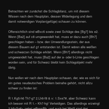
Betrachten wir zunächst die Schlagbilanz, um mit diesem
Wissen nach dem Hauptplan, dessen Widerlegung und dem
damit notwendigen Vorplan(gefüge) schauen zu können.
Offensichtlich sind wBxc6 sowie zwei Schläge des [Bg7] bis e2.
Wenn [Ba2] auf c8 umgewandelt hat, muss er dazu auch [Bh7]
geschlagen haben – bzw. den Umwandlungsstein, der aus
diesem Bauern auf g1 entstanden ist. Damit wären alle weißen
und schwarzen Schläge erklärt. Wenn [Bh7] allerdings nicht
umgewandelt hat, muss [Ba2] auf der a- oder b-Linie geschlagen
worden sein, und für Schwarz bleibt kein Schlagobjekt mehr
übrig.
Nun wollen wir nach dem Hauptplan schauen, der, wie es sich für
ein gutes neudeutsches Problem beinahe gehört, nicht allzu
schwer zu finden ist:
R 1.Kg5-h6 Th7-g7 2.Lh6-f8 & v: 1.Sxe7#, aber Schwarz kann
ich besser mit R 1.– Kh7-hg! Verteidigen. Das allerdings erzwingt
2.h5xSg6+ nebst wBgxsBh, und auch bei Weiß sind drei