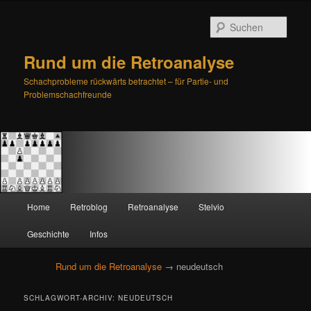
Such
Rund um die Retroanalyse
Schachprobleme rückwärts betrachtet – für Partie- und
Problemschachfreunde
H
Home
Retroblog
Retroanalyse
Stelvio
Zum
Zum
a
u
Geschichte
Infos
primären
sekundären
p
t
Rund um die Retroanalyse
→ neudeutsch
Inhalt
Inhalt
m
e
springen
springen
SCHLAGWORT-ARCHIV:
NEUDEUTSCH
n