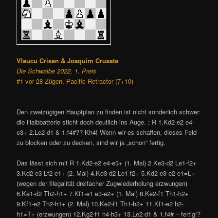
Vlaucu Crisan & Joaquim Crusats
Die Schwalbe 2022, 1. Preis
#1 vor 28 Zügen, Pacific Retractor (7+10)
Den zweizügigen Hauptplan zu finden ist nicht sonderlich schwer:
die Halbbatterie sticht doch deutlich ins Auge. : R 1.Kd2-e2 e4-
e3+ 2.Le2-d1 & 1.f4#?? Kh4! Wenn wir es schaffen, dieses Feld
zu blocken oder zu decken, sind wir ja „schon“ fertig.
Das lässt sich mit R 1.Kd2-e2 e4-e3+ (1. Mal) 2.Ke3-d2 Le1-f2+
3.Kd2-e3 Lf2-e1+ (2. Mal) 4.Ke3-d2 Le1-f2+ 5.Kd2-e3 e2-e1=L+
(wegen der Illegalität dreifacher Zugwiederholung erzwungen)
6.Ke1-d2 Th2-h1+ 7.Kf1-e1 e3-e2+ (1. Mal) 8.Ke2-f1 Th1-h2+
9.Kf1-e2 Th2-h1+ (2. Mal) 10.Ke2-f1 Th1-h2+ 11.Kf1-e2 h2-
h1=T+ (erzwungen) 12.Kg2-f1 h4-h3+ 13.Le2-d1 & 1.f4# – fertig!?