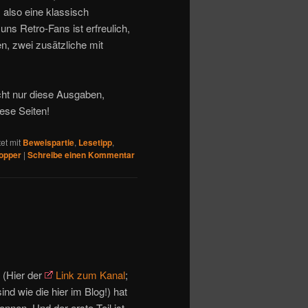
 also eine klassisch
s Retro-Fans ist erfreulich,
en, zwei zusätzliche mit
cht nur diese Ausgaben,
ese Seiten!
et mit
Beweispartie
,
Lesetipp
,
opper
|
Schreibe einen Kommentar
(Hier der
Link zum Kanal
;
ind wie die hier im Blog!) hat
onnen. Und der erste Teil ist