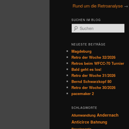
u
Rund um die Retroanalyse
→ 
primären
sekundären
p
t
Inhalt
Inhalt
SUCHEN IM BLOG
m
S
e
u
springen
springen
n
c
h
ü
NEUESTE BEITRÄGE
e
Magdeburg
n
Retro der Woche 32/2026
Retros beim WFCC-70 Turnier
Bald geht es los!
Retro der Woche 31/2026
Bernd Schwarzkopf 80
Retro der Woche 30/2026
pacemaker 2
SCHLAGWORTE
Andernach
Allumwandlung
Anticirce
Bahnung