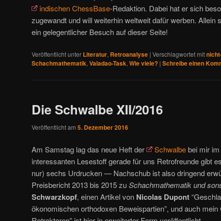
indischen ChessBase
-Redaktion. Dabei hat er sich b
zugewandt und will weiterhin weltweit dafür werben. Allei
ein gelegentlicher Besuch auf dieser Seite!
Veröffentlicht unter
Literatur
,
Retroanalyse
|
Verschlagwortet mit
nicht
Schachmathematik
,
Valadao-Task
,
Wie viele?
|
Schreibe einen Kom
Die Schwalbe XII/2016
Veröffentlicht am
5. Dezember 2016
Am Samstag lag das neue Heft der
Schwalbe
bei mir im
interessanten Lesestoff gerade für uns Retrofreunde gibt e
nur) sechs Urdrucken — Nachschub ist also dringend erwü
Preisbericht 2013 bis 2015 zu
Schachmathematik und sons
Schwarzkopf
, einen Artikel von
Nicolas Dupont
“Geschlag
ökonomischen orthodoxen Beweispartien”, und auch mein G
Retraktoren” ist hier in erweiterter Form veröffentlicht.