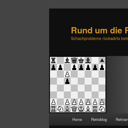
Rund um die 
Schachprobleme rückwärts betr
H
Home
Retroblog
Retroa
Zum
Zum
a