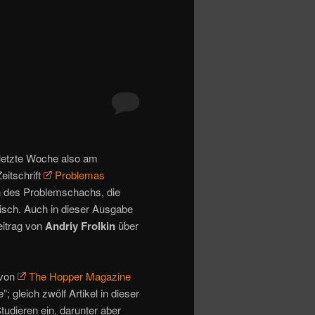
 letzte Woche also am
eitschrift
Problemas
en des Problemschachs, die
nisch. Auch in dieser Ausgabe
eitrag von
Andriy Frolkin
über
 von
The Hopper Magazine
; gleich zwölf Artikel in dieser
udieren ein, darunter aber