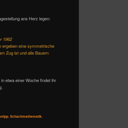
agestellung ans Herz legen:
er 1962
en ergeben eine symmetrische
am Zug ist und alle Bauern
in etwa einer Woche findet ihr
g.
etipp
,
Schachmathematik
,