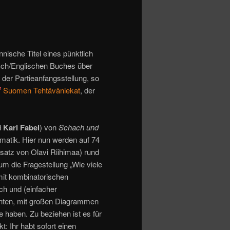
nische Titel eines pünktlich
ch/Englischen Buches über
der Partieanfangsstellung, so
Suomen Tehtäväniekat
, der
d
Karl Fabel
) von
Schach und
matik. Hier nun werden auf 74
satz von Olavi Riihimaa) rund
um die Fragestellung „Wie viele
mit kombinatorischen
ch und (einfacher
hten, mit großen Diagrammen
haben. Zu beziehen ist es für
t: Ihr habt sofort einen