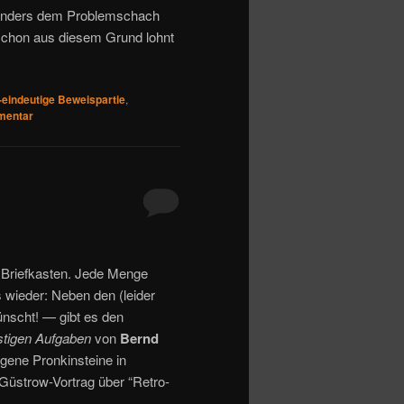
esonders dem Problemschach
n schon aus diesem Grund lohnt
-eindeutige Beweispartie
,
mentar
 Briefkasten. Jede Menge
s wieder: Neben den (leider
nscht! — gibt es den
tigen Aufgaben
von
Bernd
ene Pronkinsteine in
üstrow-Vortrag über “Retro-