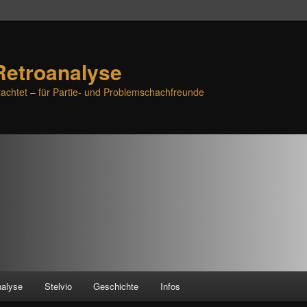
Retroanalyse
achtet – für Partie- und Problemschachfreunde
nalyse
Stelvio
Geschichte
Infos