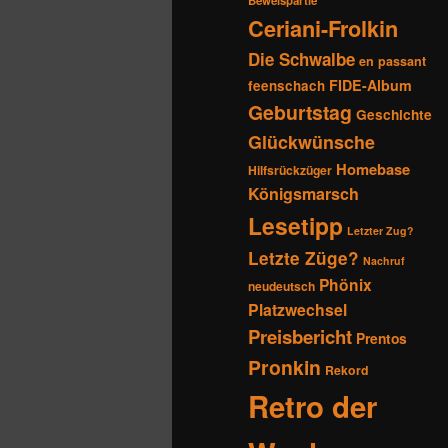
Beweispartie
Ceriani-Frolkin
Die Schwalbe
en passant
FIDE-Album
feenschach
Geburtstag
Geschichte
Glückwünsche
Homebase
Hilfsrückzüger
Königsmarsch
Lesetipp
Letzter Zug?
Letzte Züge?
Nachruf
Phönix
neudeutsch
Platzwechsel
Preisbericht
Prentos
Pronkin
Rekord
Retro der