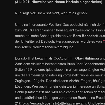
(31.10.21: Hinweise von Hannu Harkola eingearbeitet)
Nun sagt bloß, ihr wisst nicht, worum es geht??
Um eine interessante Position! Das bedeutet nämlich der fin
zum WCCC erschienenen konsequent zweisprachig Finnis
mathematische Schachprobleme von
Eero Bonsdorff
aus 
der Untertitel auf Deutsch. Herausgegeben wurde es von
finnischen Problemschachvereinigung.
Bonsdorff ist bekannt als Co-Autor (mit
Olavi Riihimaa
un
Zahl
, dem vielleicht bekanntesten Buch über Schachmathe
Seiten 49 Probleme (plus sieben in einem angehängten Auf
um die Partieausgangsstellung vorgestellt, wobei es meist 
Zugfolgen…?“ geht. Das sind dann Abzähl-Fragen, häufig 
Lösungen. Wer auch nur ein klein wenig Interesse an Scha
Schul-)Mathematik hat, wird an diesem sehr schön gemac
und ausführlichen Lösungen versehenen Buch seine Freude 
21€ (plus Versand) über info(at)tehtavaniekat.fi. Und bedenk