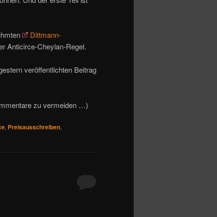
rühmten
Dittmann-
er Anticirce-Cheylan-Regel.
estern veröffentlichten Beitrag
-Kommentare zu vermeiden …)
ce
,
Preisausschreiben
,