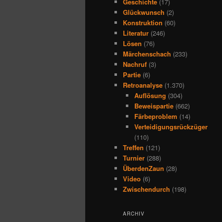
Geschichte
(17)
Glückwunsch
(2)
Konstruktion
(60)
Literatur
(246)
Lösen
(76)
Märchenschach
(233)
Nachruf
(3)
Partie
(6)
Retroanalyse
(1.370)
Auflösung
(304)
Beweispartie
(662)
Färbeproblem
(14)
Verteidigungsrückzüger
(110)
Treffen
(121)
Turnier
(288)
ÜberdenZaun
(28)
Video
(6)
Zwischendurch
(198)
ARCHIV