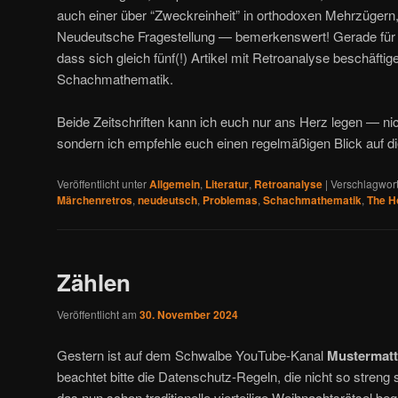
auch einer über “Zweckreinheit” in orthodoxen Mehrzügern,
Neudeutsche Fragestellung — bemerkenswert! Gerade für un
dass sich gleich fünf(!) Artikel mit Retroanalyse beschäftig
Schachmathematik.
Beide Zeitschriften kann ich euch nur ans Herz legen — ni
sondern ich empfehle euch einen regelmäßigen Blick auf di
Veröffentlicht unter
Allgemein
,
Literatur
,
Retroanalyse
|
Verschlagwort
Märchenretros
,
neudeutsch
,
Problemas
,
Schachmathematik
,
The H
Zählen
Veröffentlicht am
30. November 2024
Gestern ist auf dem Schwalbe YouTube-Kanal
Mustermatt
beachtet bitte die Datenschutz-Regeln, die nicht so streng s
das nun schon traditionelle vierteilige Weihnachtsrätsel beg