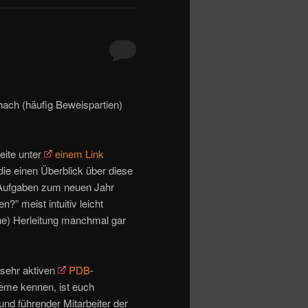
hach (häufig Beweispartien)
eite unter
einem Link
 die einen Überblick über diese
t Aufgaben zum neuen Jahr
?” meist intuitiv leicht
he) Herleitung manchmal gar
 sehr aktiven
PDB
-
eme kennen, ist euch
und führender Mitarbeiter der