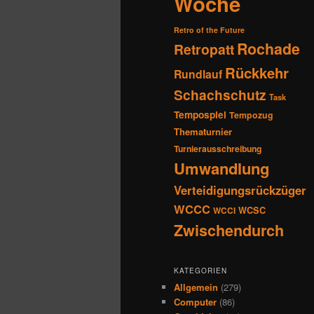
Woche
Retro of the Future
Rochade
Retropatt
Rückkehr
Rundlauf
Schachschutz
Task
Tempospiel
Tempozug
Thematurnier
Turnierausschreibung
Umwandlung
Verteidigungsrückzüger
WCCC
WCSC
WCCI
Zwischendurch
KATEGORIEN
Allgemein
(279)
Computer
(86)