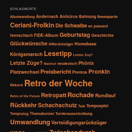
n
SCHLAGWORTE
Andernach
Anticirce
Bahnung
Allumwandlung
Beweispartie
Ceriani-Frolkin
Die Schwalbe
en passant
Geburtstag
FIDE-Album
feenschach
Geschichte
Glückwünsche
Homebase
Hilfsrückzüger
Lesetipp
Königsmarsch
Letzter Zug?
Letzte Züge?
Phönix
neudeutsch
Nachruf
Pronkin
Preisbericht
Platzwechsel
Prentos
Retro der Woche
Rekord
Rochade
Retropatt
Rundlauf
Retro of the Future
Rückkehr
Schachschutz
Tempospiel
Task
Thematurnier
Tempozug
Turnierausschreibung
Umwandlung
Verteidigungsrückzüger