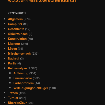
Zwischendurch
WCCC
WCSC
WCCI
KATEGORIEN
Allgemein
(279)
Computer
(86)
Geschichte
(17)
Glückwunsch
(2)
Konstruktion
(60)
Literatur
(246)
Lösen
(75)
Märchenschach
(233)
Nachruf
(3)
Partie
(6)
Retroanalyse
(1.370)
Auflösung
(304)
Beweispartie
(662)
Färbeproblem
(14)
Verteidigungsrückzüger
(110)
Treffen
(120)
Turnier
(287)
ÜberdenZaun
(28)