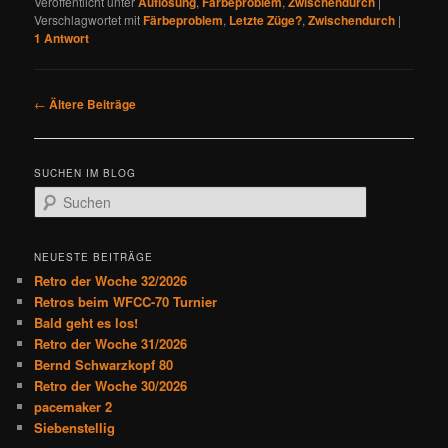
Veröffentlicht unter
Auflösung
,
Färbeproblem
,
Zwischendurch
|
Verschlagwortet mit
Färbeproblem
,
Letzte Züge?
,
Zwischendurch
|
1
Antwort
B
←
Ältere Beiträge
e
i
t
SUCHEN IM BLOG
r
S
a
u
g
c
s
h
NEUESTE BEITRÄGE
n
e
Retro der Woche 32/2026
a
n
Retros beim WFCC-70 Turnier
v
Bald geht es los!
i
Retro der Woche 31/2026
g
Bernd Schwarzkopf 80
a
Retro der Woche 30/2026
t
pacemaker 2
i
Siebenstellig
o