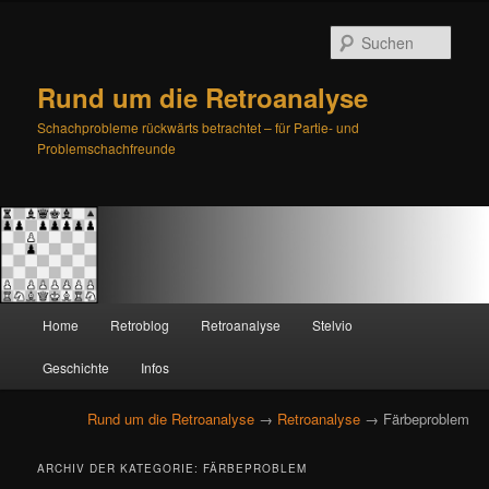
Such
Rund um die Retroanalyse
Schachprobleme rückwärts betrachtet – für Partie- und
Problemschachfreunde
H
Home
Retroblog
Retroanalyse
Stelvio
Zum
Zum
a
u
Geschichte
Infos
primären
sekundären
p
t
Rund um die Retroanalyse
→
Retroanalyse
→ Färbeproblem
Inhalt
Inhalt
m
e
springen
springen
ARCHIV DER KATEGORIE:
FÄRBEPROBLEM
n