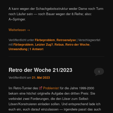
A kann wegen der Schachgebotsstruktur weder Dame noch Turm
noch Läufer sein — noch Bauer wegen der 8.Reihe; also:
A=Springer.
Weiterlesen
→
Veröffentlicht unter
Färbeproblem
,
Retroanalyse
|
Verschlagwortet
mit
Färbeproblem
,
Letzter Zug?
,
Rebus
,
Retro der Woche
,
Umwandlung
|
1
Antwort
Retro der Woche 21/2023
1
Veröffentlicht am
21. Mai 2023
Im Retro-Turnier des
Problemist
für die Jahre 1999-2000
bekam eine höchst originelle Aufgabe den dritten Preis: Sie
verbindet zwei Forderungen, die den Löser zum Selbst-
Lösen/Konstruieren einladen sollen. Und entsprechend lade ich
euch ein, euch darauf einzulassen — irgendwie passt das auch