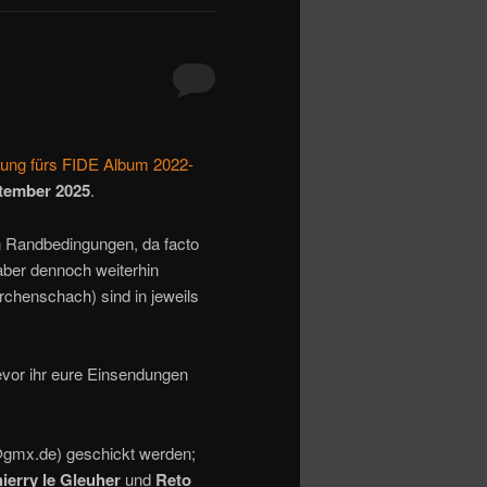
ung fürs FIDE Album 2022-
ptember 2025
.
n Randbedingungen, da facto
aber dennoch weiterhin
rchenschach) sind in jeweils
vor ihr eure Einsendungen
@gmx.de) geschickt werden;
ierry le Gleuher
und
Reto