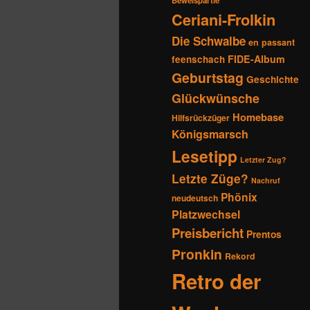
Beweispartie
Ceriani-Frolkin
Die Schwalbe
en passant
FIDE-Album
feenschach
Geburtstag
Geschichte
Glückwünsche
Homebase
Hilfsrückzüger
Königsmarsch
Lesetipp
Letzter Zug?
Letzte Züge?
Nachruf
Phönix
neudeutsch
Platzwechsel
Preisbericht
Prentos
Pronkin
Rekord
Retro der