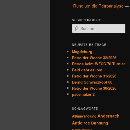
u
Rund um die Retroanalyse
→ 
primären
sekundären
p
t
Inhalt
Inhalt
SUCHEN IM BLOG
m
S
e
u
springen
springen
n
c
h
ü
NEUESTE BEITRÄGE
e
Magdeburg
n
Retro der Woche 32/2026
Retros beim WFCC-70 Turnier
Bald geht es los!
Retro der Woche 31/2026
Bernd Schwarzkopf 80
Retro der Woche 30/2026
pacemaker 2
SCHLAGWORTE
Andernach
Allumwandlung
Anticirce
Bahnung