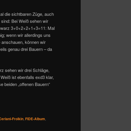
al die sichtbaren Züge, auch
e sind: Bei Weiß sehen wir
hwarz 3+0+2+2+1+3=11: Mal
g; wenn wir allerdings uns
e anschauen, können wir
eils genau drei Bauern – da
rz sehen wir drei Schläge,
 Weiß ist ebenfalls exd3 klar,
se beiden „offenen Bauern“
Ceriani-Frolkin
,
FIDE-Album
,