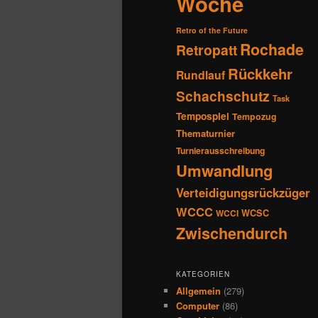
Woche
Retro of the Future
Rochade
Retropatt
Rückkehr
Rundlauf
Schachschutz
Task
Tempospiel
Tempozug
Thematurnier
Turnierausschreibung
Umwandlung
Verteidigungsrückzüger
WCCC
WCSC
WCCI
Zwischendurch
KATEGORIEN
Allgemein
(279)
Computer
(86)