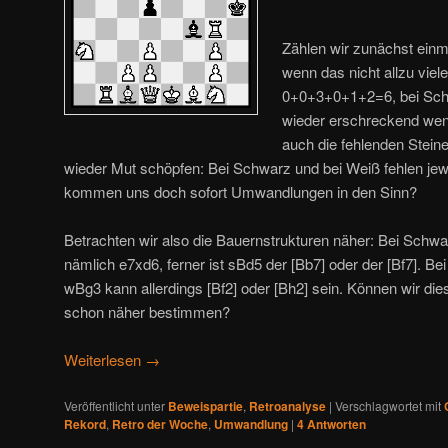
Zählen wir zunächst einm
wenn das nicht allzu viel
0+0+3+0+1+2=6, bei Sc
wieder erschreckend weni
auch die fehlenden Stein
wieder Mut schöpfen: Bei Schwarz und bei Weiß fehlen jew
kommen uns doch sofort Umwandlungen in den Sinn?
Betrachten wir also die Bauernstrukturen näher: Bei Schwa
nämlich e7xd6, ferner ist sBd5 der [Bb7] oder der [Bf7]. Bei
wBg3 kann allerdings [Bf2] oder [Bh2] sein. Können wir die
schon näher bestimmen?
Weiterlesen
→
Veröffentlicht unter
Beweispartie
,
Retroanalyse
|
Verschlagwortet mit
Rekord
,
Retro der Woche
,
Umwandlung
|
4
Antworten