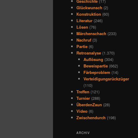
Geschichte
(17)
Glückwunsch
(2)
Konstruktion
(60)
Literatur
(246)
Lösen
(76)
Märchenschach
(233)
Nachruf
(3)
Partie
(6)
Retroanalyse
(1.370)
Auflösung
(304)
Beweispartie
(662)
Färbeproblem
(14)
Verteidigungsrückzüger
(110)
Treffen
(121)
Turnier
(288)
ÜberdenZaun
(28)
Video
(6)
Zwischendurch
(198)
ARCHIV