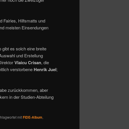
 Fairies, Hilfsmatts und
tand meisten Einsendungen
ibt es solch eine breite
 Auswahl und Erstellung
Direktor
Vlaicu Crisan
, die
tlich verstorbene
Henrik Juel
;
ufgabe zurückkommen, aber
ern in der Studien-Abteilung
hlagwortet mit
FIDE-Album
,