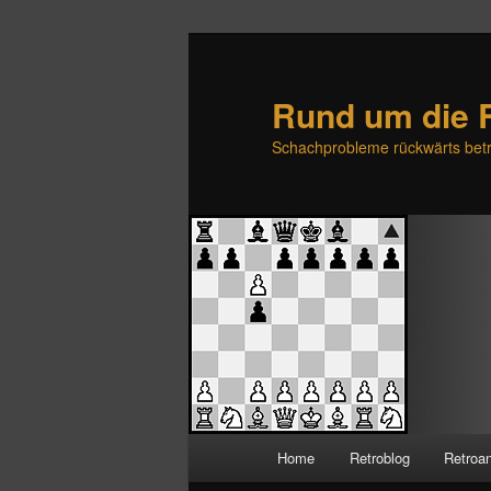
Rund um die 
Schachprobleme rückwärts betr
H
Home
Retroblog
Retroa
Zum
Zum
a