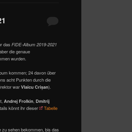
21
ür das
FIDE-Album 2019-2021
 aber die genaue
ommen wurden.
Album kommen; 24 davon über
ns acht Punkten durch die
rektor war
Vlaicu Crișan
).
t,
Andrej Frolkin
,
Dmitrij
ails könnt ihr dieser
Tabelle
die zu sehen bekommen, bis das