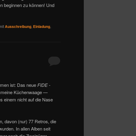
ben beginnen zu können! Und
mit
Ausschreibung
,
Einladung
,
mmen ist: Das neue
FIDE -
auf meine Küchenwaage —
es einem nicht auf die Nase
, davon (nur) 77 Retros, die
rden. In allen Alben seit
mmer noch die Zweizüger