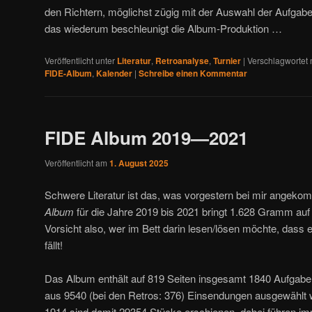
den Richtern, möglichst zügig mit der Auswahl der Aufga
das wiederum beschleunigt die Album-Produktion …
Veröffentlicht unter
Literatur
,
Retroanalyse
,
Turnier
|
Verschlagwortet 
FIDE-Album
,
Kalender
|
Schreibe einen Kommentar
FIDE Album 2019—2021
Veröffentlicht am
1. August 2025
Schwere Literatur ist das, was vorgestern bei mir angeko
Album
für die Jahre 2019 bis 2021 bringt 1.628 Gramm 
Vorsicht also, wer im Bett darin lesen/lösen möchte, dass 
fällt!
Das Album enthält auf 819 Seiten insgesamt 1840 Aufgaben
aus 9540 (bei den Retros: 376) Einsendungen ausgewählt wu
1914 sind damit 29354 Stücke erschienen, dabei führen i