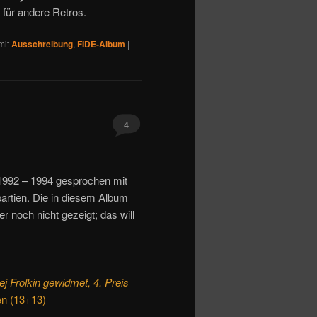
für andere Retros.
mit
Ausschreibung
,
FIDE-Album
|
4
1992 – 1994 gesprochen mit
partien. Die in diesem Album
 noch nicht gezeigt; das will
j Frolkin gewidmet, 4. Preis
en (13+13)