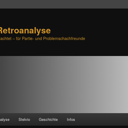
Retroanalyse
achtet – für Partie- und Problemschachfreunde
nalyse
Stelvio
Geschichte
Infos