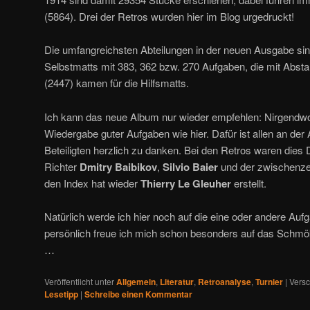
(5864). Drei der Retros wurden hier im Blog urgedruckt!
Die umfangreichsten Abteilungen in der neuen Ausgabe sind
Selbstmatts mit 383, 362 bzw. 270 Aufgaben, die mit Abs
(2447) kamen für die Hilfsmatts.
Ich kann das neue Album nur wieder empfehlen: Nirgendwo g
Wiedergabe guter Aufgaben wie hier. Dafür ist allen an der
Beteiligten herzlich zu danken. Bei den Retros waren dies 
Richter
Dmitry Baibikov
,
Silvio Baier
und der zwischenzei
den Index hat wieder
Thierry Le Gleuher
erstellt.
Natürlich werde ich hier noch auf die eine oder andere A
persönlich freue ich mich schon besonders auf das Schmök
…
Veröffentlicht unter
Allgemein
,
Literatur
,
Retroanalyse
,
Turnier
|
Versc
Lesetipp
|
Schreibe einen Kommentar