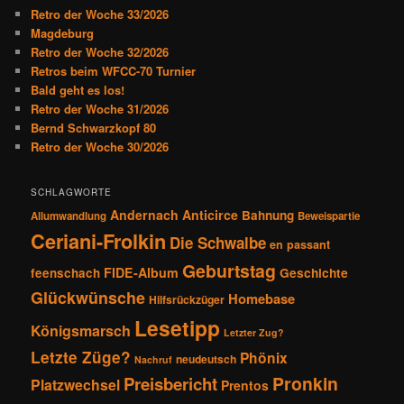
e
Retro der Woche 33/2026
n
Magdeburg
Retro der Woche 32/2026
Retros beim WFCC-70 Turnier
Bald geht es los!
Retro der Woche 31/2026
Bernd Schwarzkopf 80
Retro der Woche 30/2026
SCHLAGWORTE
Andernach
Anticirce
Bahnung
Allumwandlung
Beweispartie
Ceriani-Frolkin
Die Schwalbe
en passant
Geburtstag
FIDE-Album
feenschach
Geschichte
Glückwünsche
Homebase
Hilfsrückzüger
Lesetipp
Königsmarsch
Letzter Zug?
Letzte Züge?
Phönix
neudeutsch
Nachruf
Pronkin
Preisbericht
Platzwechsel
Prentos