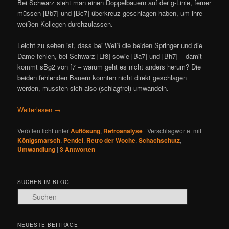
Bei Schwarz sieht man einen Doppelbauern auf der g-Linie, ferner
müssen [Bb7] und [Bc7] überkreuz geschlagen haben, um ihre
weißen Kollegen durchzulassen.
Leicht zu sehen ist, dass bei Weiß die beiden Springer und die
Dame fehlen, bei Schwarz [Lf8] sowie [Ba7] und [Bh7] – damit
kommt sBg2 von f7 – warum geht es nicht anders herum? Die
beiden fehlenden Bauern konnten nicht direkt geschlagen
werden, mussten sich also (schlagfrei) umwandeln.
Weiterlesen
→
Veröffentlicht unter
Auflösung
,
Retroanalyse
|
Verschlagwortet mit
Königsmarsch
,
Pendel
,
Retro der Woche
,
Schachschutz
,
Umwandlung
|
3
Antworten
SUCHEN IM BLOG
S
u
c
h
NEUESTE BEITRÄGE