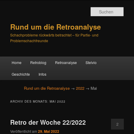
Such
Rund um die Retroanalyse
Schachprobleme rückwärts betrachtet – für Partie- und
Problemschachfreunde
H
Home
Retroblog
Retroanalyse
Stelvio
Zum
Zum
a
u
Geschichte
Infos
primären
sekundären
p
t
Rund um die Retroanalyse
→
2022
→ Mai
Inhalt
Inhalt
m
e
springen
springen
ARCHIV DES MONATS:
MAI 2022
n
ü
Retro der Woche 22/2022
2
Veröffentlicht am
29. Mai 2022