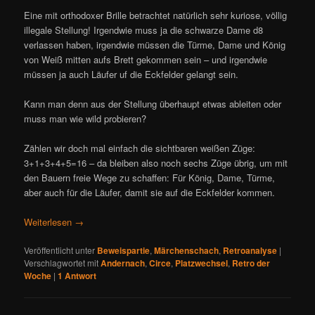
Eine mit orthodoxer Brille betrachtet natürlich sehr kuriose, völlig
illegale Stellung! Irgendwie muss ja die schwarze Dame d8
verlassen haben, irgendwie müssen die Türme, Dame und König
von Weiß mitten aufs Brett gekommen sein – und irgendwie
müssen ja auch Läufer uf die Eckfelder gelangt sein.
Kann man denn aus der Stellung überhaupt etwas ableiten oder
muss man wie wild probieren?
Zählen wir doch mal einfach die sichtbaren weißen Züge:
3+1+3+4+5=16 – da bleiben also noch sechs Züge übrig, um mit
den Bauern freie Wege zu schaffen: Für König, Dame, Türme,
aber auch für die Läufer, damit sie auf die Eckfelder kommen.
Weiterlesen
→
Veröffentlicht unter
Beweispartie
,
Märchenschach
,
Retroanalyse
|
Verschlagwortet mit
Andernach
,
Circe
,
Platzwechsel
,
Retro der
Woche
|
1
Antwort