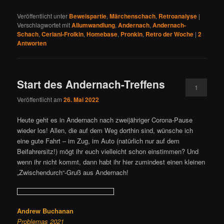
Veröffentlicht unter
Beweispartie
,
Märchenschach
,
Retroanalyse
|
Verschlagwortet mit
Allumwandlung
,
Andernach
,
Andernach-
Schach
,
Ceriani-Frolkin
,
Homebase
,
Pronkin
,
Retro der Woche
|
2
Antworten
Start des Andernach-Treffens
1
Veröffentlicht am
26. Mai 2022
Heute geht es in Andernach nach zweijähriger Corona-Pause
wieder los! Allen, die auf dem Weg dorthin sind, wünsche ich
eine gute Fahrt – im Zug, im Auto (natürlich nur auf dem
Beifahrersitz!) mögt ihr euch vielleicht schon einstimmen? Und
wenn ihr nicht kommt, dann habt ihr hier zumindest einen kleinen
„Zwischendurch“-Gruß aus Andernach!
Andrew Buchanan
Problemas 2021