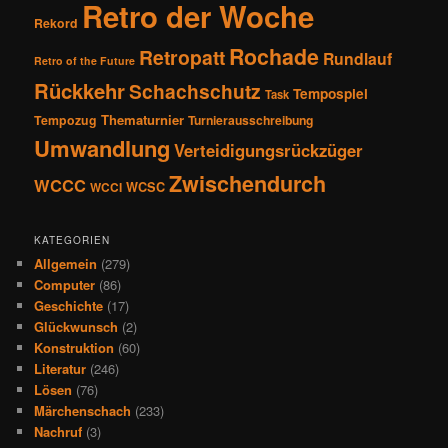
Retro der Woche
Rekord
Rochade
Retropatt
Rundlauf
Retro of the Future
Rückkehr
Schachschutz
Tempospiel
Task
Thematurnier
Tempozug
Turnierausschreibung
Umwandlung
Verteidigungsrückzüger
Zwischendurch
WCCC
WCSC
WCCI
KATEGORIEN
Allgemein
(279)
Computer
(86)
Geschichte
(17)
Glückwunsch
(2)
Konstruktion
(60)
Literatur
(246)
Lösen
(76)
Märchenschach
(233)
Nachruf
(3)