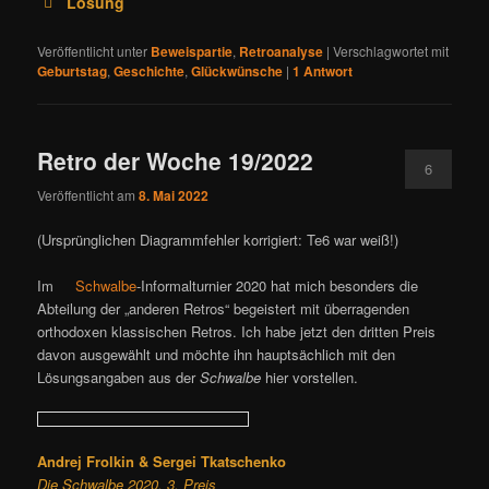
Lösung
Veröffentlicht unter
Beweispartie
,
Retroanalyse
|
Verschlagwortet mit
Geburtstag
,
Geschichte
,
Glückwünsche
|
1
Antwort
Retro der Woche 19/2022
6
Veröffentlicht am
8. Mai 2022
(Ursprünglichen Diagrammfehler korrigiert: Te6 war weiß!)
Im
Schwalbe
-Informalturnier 2020 hat mich besonders die
Abteilung der „anderen Retros“ begeistert mit überragenden
orthodoxen klassischen Retros. Ich habe jetzt den dritten Preis
davon ausgewählt und möchte ihn hauptsächlich mit den
Lösungsangaben aus der
Schwalbe
hier vorstellen.
Andrej Frolkin & Sergei Tkatschenko
Die Schwalbe 2020, 3. Preis