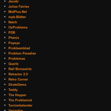
Jacobi
Julias Fairies
MatPlus.Net
mpk-Blätter
Natch
OzProblems
PDB
Phénix
Popeye
Probleemblad
Problem Paradise
Problemas
Quartz
Ralf Binnewirtz
Retractor 2.0
Retro Corner
StrateGems
Teddy
The Hopper
The Problemist
Turnierkalender
Variantim