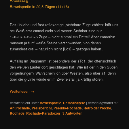
Erwähnung
Beweispartie in 20,5 Zügen (11+16)
Das übliche und fast reflexartige „sichtbare-Züge-zählen“ hilft uns
bei Weiß erst einmal nicht viel weiter: Sichtbar sind nur
1+0+0+0+2+3=6 Züge – nicht einmal ein Drittel! Aber immerhin
müssen ja fünf weiße Steine verschwinden, von denen
zumindest drei – natürlich nicht [Lc1] – gezogen haben .
Auffällig im Diagramm ist besonders der sTc1, der offensichtlich
den weißen Läufer dort geschlagen hat: Wie ist der in den Süden
vorgedrungen? Wahrscheinlich über Westen, also über a1, denn
über die g-Linie würde er im Zweifelsfall ja kräftig stören.
Weiterlesen
→
Veröffentlicht unter
Beweispartie
,
Retroanalyse
|
Verschlagwortet mit
Antirochade
,
Preisbericht
,
Pseudo-Rochade
,
Retro der Woche
,
Rochade
,
Rochade-Paradoxon
|
3
Antworten