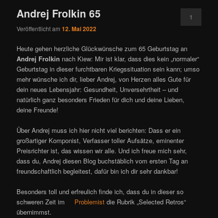
Andrej Frolkin 65
1
Veröffentlicht am
12. Mai 2022
Heute gehen herzliche Glückwünsche zum 65 Geburtstag an
Andrej Frolkin
nach Kiew: Mir ist klar, dass dies kein „normaler“
Geburtstag in dieser furchtbaren Kriegssituation sein kann; umso
mehr wünsche ich dir, lieber Andrej, von Herzen alles Gute für
dein neues Lebensjahr: Gesundheit, Unversehrtheit – und
natürlich ganz besonders Frieden für dich und deine Lieben,
deine Freunde!
Über Andrej muss ich hier nicht viel berichten: Dass er ein
großartiger Komponist, Verfasser toller Aufsätze, eminenter
Preisrichter ist, das wissen wir alle. Und ich freue mich sehr,
dass du, Andrej diesen Blog buchstäblich vom ersten Tag an
freundschaftlich begleitest, dafür bin ich dir sehr dankbar!
Besonders toll und erfreulich finde ich, dass du in dieser so
schweren Zeit im
Problemist
die Rubrik „Selected Retros“
übernimmst.