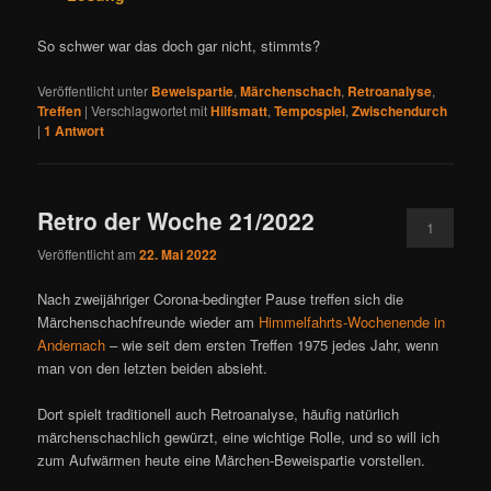
So schwer war das doch gar nicht, stimmts?
Veröffentlicht unter
Beweispartie
,
Märchenschach
,
Retroanalyse
,
Treffen
|
Verschlagwortet mit
Hilfsmatt
,
Tempospiel
,
Zwischendurch
|
1
Antwort
Retro der Woche 21/2022
1
Veröffentlicht am
22. Mai 2022
Nach zweijähriger Corona-bedingter Pause treffen sich die
Märchenschachfreunde wieder am
Himmelfahrts-Wochenende in
Andernach
– wie seit dem ersten Treffen 1975 jedes Jahr, wenn
man von den letzten beiden absieht.
Dort spielt traditionell auch Retroanalyse, häufig natürlich
märchenschachlich gewürzt, eine wichtige Rolle, und so will ich
zum Aufwärmen heute eine Märchen-Beweispartie vorstellen.