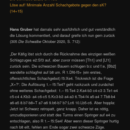
Löse auf! Minimale Anzahl Schachgebote gegen den sK?
(14+15)
Hans Gruber
hat damals sehr ausführlich und gut verständlich
die Lösung kommentiert, und darauf greife ich nun gern zurück
(305
Die Schwalbe
Oktober 2020, S. 712):
„Der Käfig löst sich durch die Rücknahme des einzigen weißen
Schlagzuges e2:Sf3 auf, aber zuvor müssen [Th1] und [Lf1]
zurück sein. Die schwarzen Bauern schlugen b:c und f:e, [Bb2]
wandelte schlagfrei auf b8 um. R 1.Df6-f5+ (ein erstes,
offensichtliches Schachgebot) f5:Xe4. Trickreich ist die Frage
„X=?“. Die Auflösung 1.– f5:Te4? geht ruckzuck und zunächst
ohne weiteres Schachgebot: 1.– f5:Te4 2.Ka4-b3 c4-c3 3.Te1-e4
c5-c4 4.Kb3- a4 c6-c5 5.Kc3-b3 a4-a3 6.Tb4-f4 a5-a4 7.Tb8-b4
a6-a5 8.b7-b8=T a7-a6 9.b6-b7 b7:Lc6 10.Lb5-c6. Aber hoppla:
Jetzt ist Schwarz retropatt, ganz knapp. Daher ist es nötig,
umzudisponieren und statt des Turms einen Springer auf e4 zu
entschlagen, also R 1.– f5:Se4! Aber wenn dieser Springer hurtig
nach b8 eilt, fehlen am Ende sogar zwei schwarze Züge.