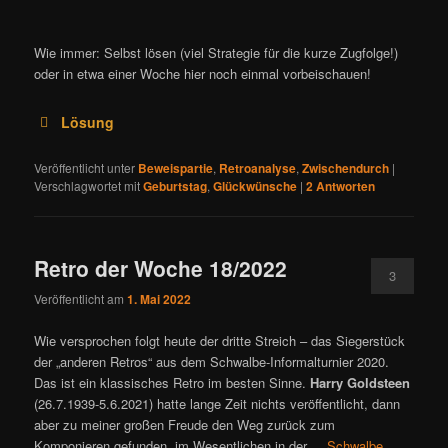
Wie immer: Selbst lösen (viel Strategie für die kurze Zugfolge!)
oder in etwa einer Woche hier noch einmal vorbeischauen!
Lösung
Veröffentlicht unter
Beweispartie
,
Retroanalyse
,
Zwischendurch
|
Verschlagwortet mit
Geburtstag
,
Glückwünsche
|
2
Antworten
Retro der Woche 18/2022
3
Veröffentlicht am
1. Mai 2022
Wie versprochen folgt heute der dritte Streich – das Siegerstück
der „anderen Retros“ aus dem Schwalbe-Informalturnier 2020.
Das ist ein klassisches Retro im besten Sinne.
Harry Goldsteen
(26.7.1939-5.6.2021) hatte lange Zeit nichts veröffentlicht, dann
aber zu meiner großen Freude den Weg zurück zum
Komponieren gefunden, im Wesentlichen in der
Schwalbe
.