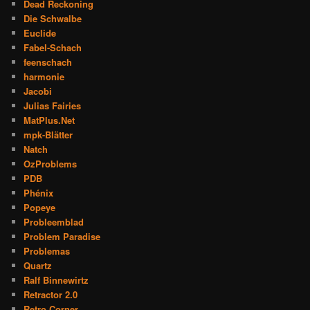
Dead Reckoning
Die Schwalbe
Euclide
Fabel-Schach
feenschach
harmonie
Jacobi
Julias Fairies
MatPlus.Net
mpk-Blätter
Natch
OzProblems
PDB
Phénix
Popeye
Probleemblad
Problem Paradise
Problemas
Quartz
Ralf Binnewirtz
Retractor 2.0
Retro Corner