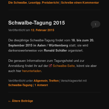
Die Schwalbe
,
Lesetipp
,
Preisbericht
|
Schreibe einen Kommentar
Schwalbe-Tagung 2015
1
Veröffentlicht am
12. Februar 2015
Die diesjährige Schwalbe-Tagung findet vom
18. bis zum 20.
September 2015 in Aalen / Württemberg
statt; sie wird
dankenswerterweise von
Ronald Schäfer
organisiert.
Die genauen Informationen zum Tagungshotel und zur
Anmeldung findet ihr auf der
Schwalbe-Seite
, könnt sie aber
auch hier
herunterladen
.
Veröffentlicht unter
Allgemein
,
Treffen
|
Verschlagwortet mit
Schwalbe-Tagung
|
1
Antwort
B
←
Ältere Beiträge
e