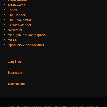
StrateGems
Teddy
The Hopper
The Problemist
Turnierkalender
Variantim
Wenigsteiner-Jahrespreis
WFCC
Уральский проблемист
zum Blog
Impressum
Datenschutz
© 2012--2026 ◊ Thomas Brand ◊ Dahlienstr. 27 ◊ D-53332 Bornheim