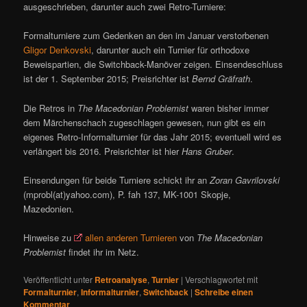
ausgeschrieben, darunter auch zwei Retro-Turniere:
Formalturniere zum Gedenken an den im Januar verstorbenen
Gligor Denkovski
, darunter auch ein Turnier für orthodoxe
Beweispartien, die Switchback-Manöver zeigen. Einsendeschluss
ist der 1. September 2015; Preisrichter ist
Bernd Gräfrath
.
Die Retros in
The Macedonian Problemist
waren bisher immer
dem Märchenschach zugeschlagen gewesen, nun gibt es ein
eigenes Retro-Informalturnier für das Jahr 2015; eventuell wird es
verlängert bis 2016. Preisrichter ist hier
Hans Gruber
.
Einsendungen für beide Turniere schickt ihr an
Zoran Gavrilovski
(mprobl(at)yahoo.com), P. fah 137, MK-1001 Skopje,
Mazedonien.
Hinweise zu
allen anderen Turnieren
von
The Macedonian
Problemist
findet ihr im Netz.
Veröffentlicht unter
Retroanalyse
,
Turnier
|
Verschlagwortet mit
Formalturnier
,
Informalturnier
,
Switchback
|
Schreibe einen
Kommentar