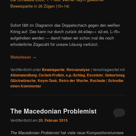
Beweispartie in 26 Zügen (10+14)
Sofort fällt im Diagramm das Doppelschach gegen den weißen
König auf: Das kann nur durch zurück d4:e3ep++ e2-e4, L–f5+
aufgehoben werden — damit haben wir schon mal die noch
erforderliche Zügezahl für unsere Lösung verkürzt.
Weiterlesen
→
Veröffentlicht unter
Beweispartie
,
Retroanalyse
|
Verschlagwortet mit
Allumwandlung
,
Ceriani-Frolkin
,
e.p.-Schlag
,
Excelsior
,
Geburtstag
,
Glückwünsche
,
Keym-Task
,
Retro der Woche
,
Rochade
|
Schreibe
einen Kommentar
The Macedonian Problemist
Veröffentlicht am
20. Februar 2015
The Macedonian Problemist
hat viele neue Kompositionsturniere