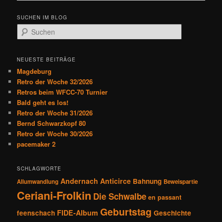
i
t
SUCHEN IM BLOG
r
S
a
u
g
c
s
h
NEUESTE BEITRÄGE
n
e
Magdeburg
a
n
Retro der Woche 32/2026
v
Retros beim WFCC-70 Turnier
i
Bald geht es los!
g
Retro der Woche 31/2026
a
Bernd Schwarzkopf 80
t
Retro der Woche 30/2026
i
pacemaker 2
o
n
SCHLAGWORTE
Andernach
Anticirce
Bahnung
Allumwandlung
Beweispartie
Ceriani-Frolkin
Die Schwalbe
en passant
Geburtstag
FIDE-Album
feenschach
Geschichte