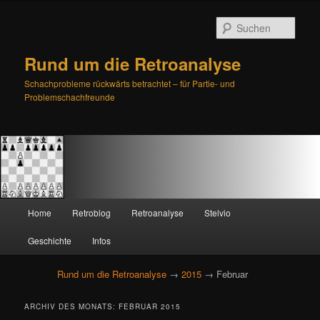
Such
Rund um die Retroanalyse
Schachprobleme rückwärts betrachtet – für Partie- und
Problemschachfreunde
H
Home
Retroblog
Retroanalyse
Stelvio
Zum
Zum
a
u
Geschichte
Infos
primären
sekundären
p
t
Rund um die Retroanalyse
→
2015
→ Februar
Inhalt
Inhalt
m
e
springen
springen
ARCHIV DES MONATS:
FEBRUAR 2015
n