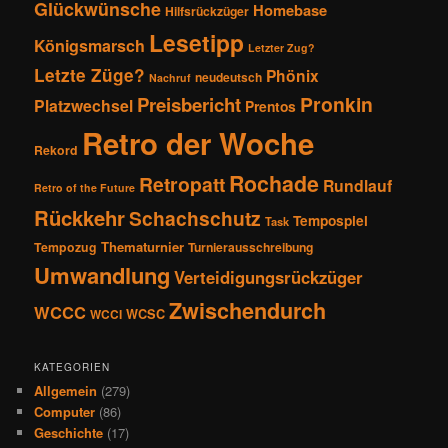
Glückwünsche
Homebase
Hilfsrückzüger
Lesetipp
Königsmarsch
Letzter Zug?
Letzte Züge?
Phönix
neudeutsch
Nachruf
Pronkin
Preisbericht
Platzwechsel
Prentos
Retro der Woche
Rekord
Rochade
Retropatt
Rundlauf
Retro of the Future
Rückkehr
Schachschutz
Tempospiel
Task
Thematurnier
Tempozug
Turnierausschreibung
Umwandlung
Verteidigungsrückzüger
Zwischendurch
WCCC
WCSC
WCCI
KATEGORIEN
Allgemein
(279)
Computer
(86)
Geschichte
(17)