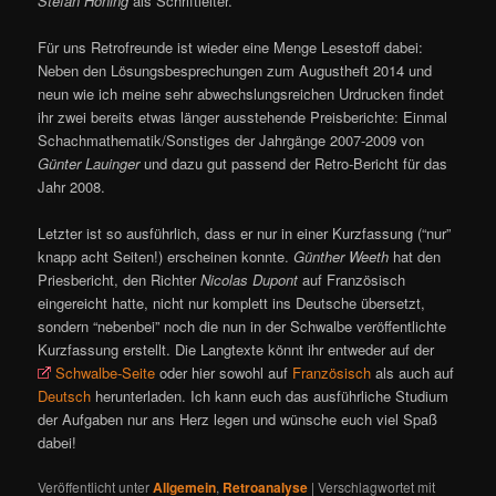
Stefan Höning
als Schriftleiter.
Für uns Retrofreunde ist wieder eine Menge Lesestoff dabei:
Neben den Lösungsbesprechungen zum Augustheft 2014 und
neun wie ich meine sehr abwechslungsreichen Urdrucken findet
ihr zwei bereits etwas länger ausstehende Preisberichte: Einmal
Schachmathematik/Sonstiges der Jahrgänge 2007-2009 von
Günter Lauinger
und dazu gut passend der Retro-Bericht für das
Jahr 2008.
Letzter ist so ausführlich, dass er nur in einer Kurzfassung (“nur”
knapp acht Seiten!) erscheinen konnte.
Günther Weeth
hat den
Priesbericht, den Richter
Nicolas Dupont
auf Französisch
eingereicht hatte, nicht nur komplett ins Deutsche übersetzt,
sondern “nebenbei” noch die nun in der Schwalbe veröffentlichte
Kurzfassung erstellt. Die Langtexte könnt ihr entweder auf der
Schwalbe-Seite
oder hier sowohl auf
Französisch
als auch auf
Deutsch
herunterladen. Ich kann euch das ausführliche Studium
der Aufgaben nur ans Herz legen und wünsche euch viel Spaß
dabei!
Veröffentlicht unter
Allgemein
,
Retroanalyse
|
Verschlagwortet mit