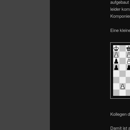
o
aufgebaut 
n
leider kom
Komponier
Eine klei
Kollegen 
Damit ist 