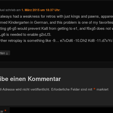
Juel
schrieb
am
1. März 2015 um 18:37 Uhr
:
 always had a weakness for retros with just kings and pawns, appare
med Kindergarten in German, and this problem is one of my favorites
ting g6-g5 would prevent Ka8 from getting to e1, and f6xg5 does not 
Lg6 is needed to enable g2xLf3.
rther retroplay is something like -9… e7xDd6 -10.Dh2 Kd8 -11.d7xYc
↓
rten
ibe einen Kommentar
*
l-Adresse wird nicht veröffentlicht.
Erforderliche Felder sind mit
markiert
*
ar