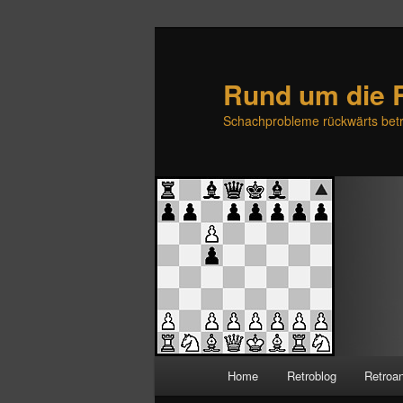
Rund um die 
Schachprobleme rückwärts betr
H
Home
Retroblog
Retroa
Zum
Zum
a