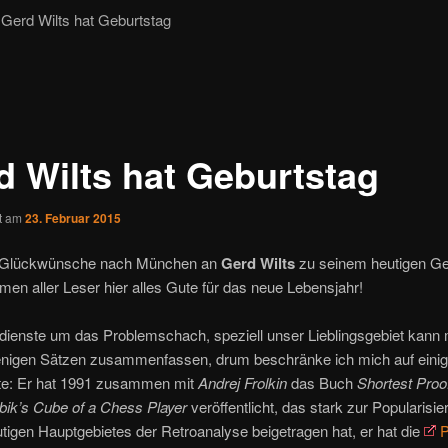
erd Wilts hat Geburtstag
d Wilts hat Geburtstag
ht am
23. Februar 2015
e Glückwünsche nach München an
Gerd Wilts
zu seinem heutigen Ge
en aller Leser hier alles Gute für das neue Lebensjahr!
dienste um das Problemschach, speziell unser Lieblingsgebiet kann
wenigen Sätzen zusammenfassen, drum beschränke ich mich auf eini
te: Er hat 1991 zusammen mit
Andrej Frolkin
das Buch
Shortest Pro
ik’s Cube of a Chess Player
veröffentlicht, das stark zur Popularisie
tigen Hauptgebietes der Retroanalyse beigetragen hat, er hat die