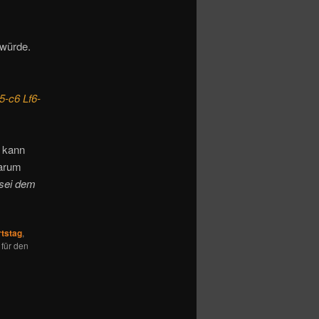
 würde.
5-c6 Lf6-
o kann
warum
sei dem
tstag
,
 für den