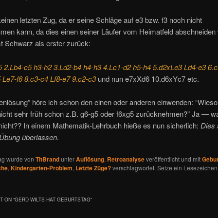
einen letzten Zug, da er seine Schläge auf e3 bzw. f3 noch nicht
men kann, da dies einen seiner Läufer vom Heimatfeld abschneiden
t Schwarz als erster zurück:
5 2.Lb4-c5 h3-h2 3.Ld2-b4 h4-h3 4.Lc1-d2 h5-h4 5.d2xLe3 Ld4-e3 6.c
 Le7-f6 8.c3-c4 Lf8-e7 9.c2-c3
und nun e7xXd6 10.d6xYc7 etc.
benlösung” höre ich schon den einen oder anderen einwenden: “Wies
icht sehr früh schon z.B. g6-g5 oder f6xg5 zurücknehmen?” Ja — 
 nicht?? In einem Mathematik-Lehrbuch hieße es nun sicherlich:
Dies 
 Übung überlassen.
rag wurde von
ThBrand
unter
Auflösung
,
Retroanalyse
veröffentlicht und mit
Gebur
che
,
Kindergarten-Problem
,
Letzte Züge?
verschlagwortet. Setze ein Lesezeichen
 ON “
GERD WILTS HAT GEBURTSTAG
”