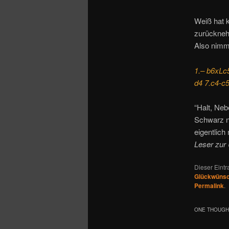
Weiß hat k
zurückneh
Also nimm
1.– b6xLc
d4 7.c4-c5
“Halt, Ne
Schwarz n
eigentlich
Leser zur
Dieser Eint
Glückwüns
Permalink
.
ONE THOUGHT