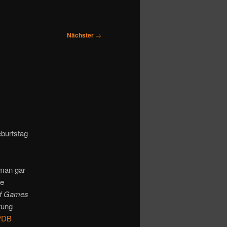
Nächster
→
burtstag
 man gar
ge
of Games
rung
PDB