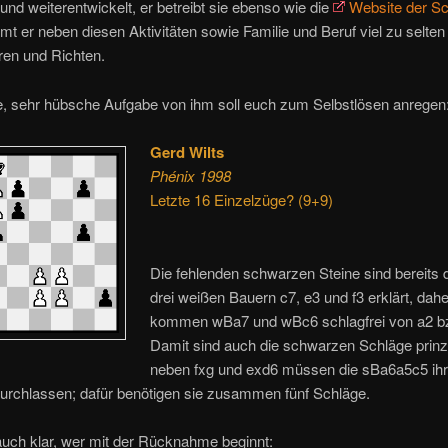
und weiterentwickelt, er betreibt sie ebenso wie die
Website der S
mt er neben diesen Aktivitäten sowie Familie und Beruf viel zu selte
en und Richten.
ne, sehr hübsche Aufgabe von ihm soll euch zum Selbstlösen anregen
Gerd Wilts
Phénix 1998
Letzte 16 Einzelzüge? (9+9)
Die fehlenden schwarzen Steine sind bereits 
drei weißen Bauern c7, e3 und f3 erklärt, dahe
kommen wBa7 und wBc6 schlagfrei von a2 bz
Damit sind auch die schwarzen Schläge prinzip
neben fxg und exd6 müssen die sBa6a5c5 ih
durchlassen; dafür benötigen sie zusammen fünf Schläge.
auch klar, wer mit der Rücknahme beginnt: