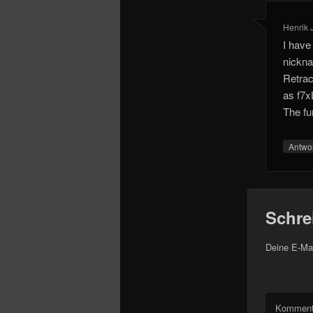
Henrik 
I have
nickna
Retrac
as f7x
The fu
Antwo
Schre
Deine E-Mai
Komment