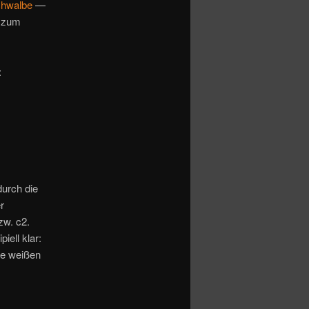
chwalbe
—
n zum
:
durch die
r
w. c2.
iell klar:
re weißen