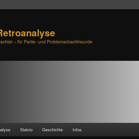
Retroanalyse
achtet – für Partie- und Problemschachfreunde
nalyse
Stelvio
Geschichte
Infos