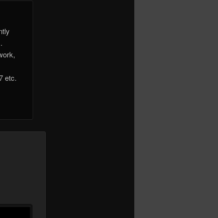
ntly
.
work,
7 etc.