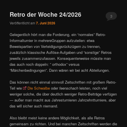
ü
Retro der Woche 24/2026
3
Veröffentlicht am
7. Juni 2026
Gelegentlich hört man die Forderung, ein “normales” Retro-
Informalturnier in mehrereGruppen aufzuteilen: etwa
Beweispartien von Verteidigungsrückzügern zu trennen,
zusätzlich klassische Auflöse-Aufgaben und “sonstige” Retros
jeweils zusammenzufassen. Konsequenterweise müsste man
das auch noch doppeln: ” orthodox” versus
“Märchenbedingungen”. Dann wären wir bei acht Abteilungen.
Das können nicht einmal sinnvoll Zeitschriften mit großem Retro-
Teil wie
Die Schwalbe
oder
feenschach
leisten, noch viel
weniger solche, die über deutlich weniger Retro-Beiträge verfügen
— außer man macht aus Jahresturnieren Jahrzehntturniere, aber
das will sicher auch niemand.
Also bleibt meist keine andere Möglichkeit, als alle Retros
gemeinsam zu richten. Und bei manchen Zeitschriften werden die