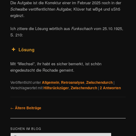
Die Aufgabe ist die Korrektur einer im Februar 2025 noch in der
Schwalbe
veröffentlichten Aufgabe; Klüver hat wBg4 und sSh5
ergänzt.
Ich zitiere die Lösung wörtlich aus
Funkschach
vom 25.10.1925,
S. 210:
Lösung
Mit “Wechsel”, ihr habt es sicher bemerkt, ist schön
eingedeutscht die Rochade gemeint.
Veröffentlicht unter
Allgemein
,
Retroanalyse
,
Zwischendurch
|
Verschlagwortet mit
Hilfsrückzüger
,
Zwischendurch
|
2
Antworten
B
←
Ältere Beiträge
e
i
t
SUCHEN IM BLOG
r
S