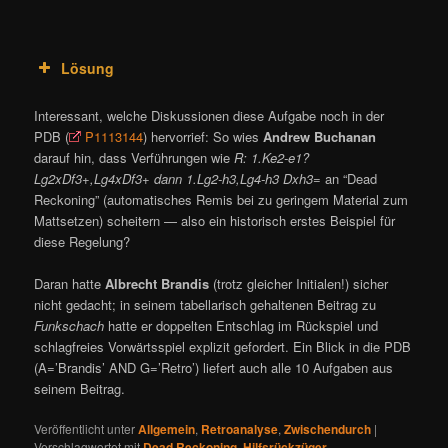
Lösung
Interessant, welche Diskussionen diese Aufgabe noch in der
PDB (
P1113144
) hervorrief: So wies
Andrew Buchanan
darauf hin, dass Verführungen wie
R: 1.Ke2-e1?
Lg2xDf3+,Lg4xDf3+ dann 1.Lg2-h3,Lg4-h3 Dxh3=
an “Dead
Reckoning” (automatisches Remis bei zu geringem Material zum
Mattsetzen) scheitern — also ein historisch erstes Beispiel für
diese Regelung?
Daran hatte
Albrecht Brandis
(trotz gleicher Initialen!) sicher
nicht gedacht; in seinem tabellarisch gehaltenen Beitrag zu
Funkschach
hatte er doppelten Entschlag im Rückspiel und
schlagfreies Vorwärtsspiel explizit gefordert. Ein Blick in die PDB
(A=’Brandis’ AND G=’Retro’) liefert auch alle 10 Aufgaben aus
seinem Beitrag.
Veröffentlicht unter
Allgemein
,
Retroanalyse
,
Zwischendurch
|
Verschlagwortet mit
Dead Reckoning
,
Hilfsrückzüger
,