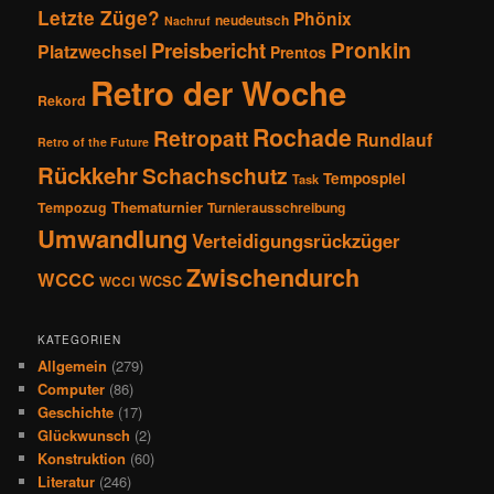
Letzte Züge?
Phönix
neudeutsch
Nachruf
Pronkin
Preisbericht
Platzwechsel
Prentos
Retro der Woche
Rekord
Rochade
Retropatt
Rundlauf
Retro of the Future
Rückkehr
Schachschutz
Tempospiel
Task
Thematurnier
Tempozug
Turnierausschreibung
Umwandlung
Verteidigungsrückzüger
Zwischendurch
WCCC
WCSC
WCCI
KATEGORIEN
Allgemein
(279)
Computer
(86)
Geschichte
(17)
Glückwunsch
(2)
Konstruktion
(60)
Literatur
(246)