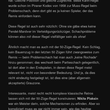
hat: Gleiche Postition und gleiche Zugrechte. diese Kann-Regel
wurde schon im Piraner Kodex von 1958 zur Muss-Regel beim
Problemschach, denn dort gibt es ja keinen Spieler, der das
Remis einfordern kann.
Diese Regel ist auch sehr nützlich: Ohne sie gäbe etwa keine
Pendel-Manöver im Verteidigungsrückzüger, Schachprobleme
können also
mit
dieser Regel vielfältiger sein als
ohne
!
Ähnlich macht man es auch mit der 50-Züge-Regel: Kein Schlag,
kein Bauernzug in den letzten 50 Zügen führt zwangsweise zum
Remis — beim Problemschach hat man auch „keine Rochade“
hinzu genommen; das wechselt beim Partieschach gelegentlich,
ist dort aber in den Endspielen, in denen diese Regel meist
relevant ist, nicht von besonderer Bedeutung. Und ja, da dies
nicht eindeutig festgelegt ist, ist dies eine (aber allgemein
akzeptierte) Grauzone.
Interessante, meist recht recht komplexe klassische Retros
lassen sich mit der 50-Züge-Regel konstruieren;
Nikita Plaksin
war ein Meister darin, solche Mechanismen zu erfinden. Aber so
kompliziert muss es gar nicht immer sein, wie das heutige