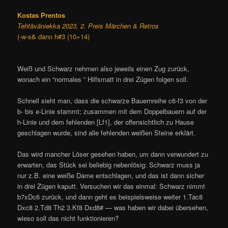
Kostas Prentos
Tehtäväniekka 2023, 2. Preis Märchen & Retros
(-w-s& dann h#3 (10+14)
Weiß und Schwarz nehmen also jeweils einen Zug zurück,
wonach ein “normales ” Hilfsmatt in drei Zügen folgen soll.
Schnell sieht man, dass die schwarze Bauernreihe c6-f3 von der
b- bis e-Linie stammt; zusammen mit dem Doppelbauern auf der
h-Linie und dem fehlenden [Lf1], der offensichtlich zu Hause
geschlagen wurde, sind alle fehlenden weißen Steine erklärt.
Das wird mancher Löser gesehen haben, um dann verwundert zu
erwarten, das Stück sei beliebig nebenlösig: Schwarz muss ja
nur z.B. eine weiße Dame entschlagen, und das ist dann sicher
in drei Zügen kaputt. Versuchen wir das einmal: Schwarz nimmt
b7xDc6 zurück, und dann geht es beispielsweise weiter 1.Tac8
Dxc8 2.Td8 Th2 3.Kf8 Dxd8# — was haben wir dabei übersehen,
wieso soll das nicht funktionieren?