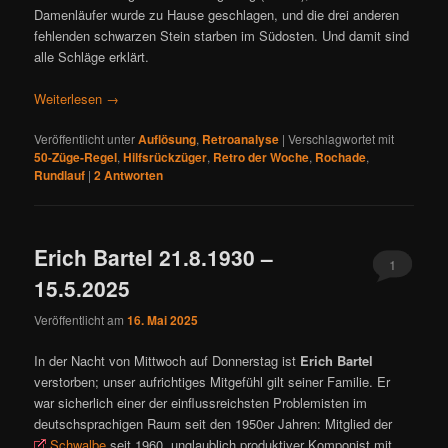
Damenläufer wurde zu Hause geschlagen, und die drei anderen
fehlenden schwarzen Stein starben im Südosten. Und damit sind
alle Schläge erklärt.
Weiterlesen
→
Veröffentlicht unter
Auflösung
,
Retroanalyse
|
Verschlagwortet mit
50-Züge-Regel
,
Hilfsrückzüger
,
Retro der Woche
,
Rochade
,
Rundlauf
|
2
Antworten
Erich Bartel 21.8.1930 –
1
15.5.2025
Veröffentlicht am
16. Mai 2025
In der Nacht von Mittwoch auf Donnerstag ist
Erich Bartel
verstorben; unser aufrichtiges Mitgefühl gilt seiner Familie. Er
war sicherlich einer der einflussreichsten Problemisten im
deutschsprachigen Raum seit den 1950er Jahren: Mitglied der
Schwalbe
seit 1960, unglaublich produktiver Komponist mit