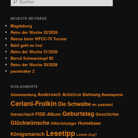
a
u
g
c
s
h
NEUESTE BEITRÄGE
n
e
Magdeburg
a
n
Retro der Woche 32/2026
v
Retros beim WFCC-70 Turnier
i
Bald geht es los!
g
Retro der Woche 31/2026
a
Bernd Schwarzkopf 80
t
Retro der Woche 30/2026
i
pacemaker 2
o
n
SCHLAGWORTE
Andernach
Anticirce
Bahnung
Allumwandlung
Beweispartie
Ceriani-Frolkin
Die Schwalbe
en passant
Geburtstag
FIDE-Album
feenschach
Geschichte
Glückwünsche
Homebase
Hilfsrückzüger
Lesetipp
Königsmarsch
Letzter Zug?