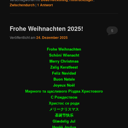
Zwischendurch
|
1
Antwort
Frohe Weihnachten 2025!
5
Veröffentlicht am
24. Dezember 2025
Frohe Weihnachten
Schöni Wienacht
Merry Christmas
Zalig Kerstfeest
Feliz Navidad
Buon Natale
Joyeux Noël
Мирного та щасливого Різдва Христового
С Рождеством
Христос се роди
メリークリスマス
圣诞节快乐
Glædelig Jul
Hyvää Joulua