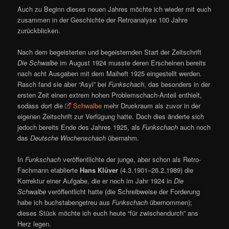
Auch zu Beginn dieses neuen Jahres möchte ich wieder mit euch
zusammen in der Geschichte der Retroanalyse 100 Jahre
zurückblicken.
Nach dem begeisterten und begeisternden Start der Zeitschrift
Die Schwalbe
im August 1924 musste deren Erscheinen bereits
nach acht Ausgaben mit dem Maiheft 1925 eingestellt werden.
Rasch fand sie aber “Asyl” bei
Funkschach
, das besonders in der
ersten Zeit einen extrem hohen Problemschach-Anteil enthielt,
sodass dort die
Schwalbe
mehr Druckraum als zuvor in der
eigenen Zeitschrift zur Verfügung hatte. Doch dies änderte sich
jedoch bereits Ende des Jahres 1925, als
Funkschach
auch noch
das
Deutsche Wochenschach
übernahm.
In
Funkschach
veröffentlichte der junge, aber schon als Retro-
Fachmann etablierte
Hans Klüver
(4.3.1901–26.2.1989) die
Korrektur einer Aufgabe, die er noch im Jahr 1924 in
Die
Schwalbe
veröffentlicht hatte (die Schreibweise der Forderung
habe ich buchstabengetreu aus
Funkschach
übernommen);
dieses Stück möchte ich euch heute “für zwischendurch” ans
Herz legen.