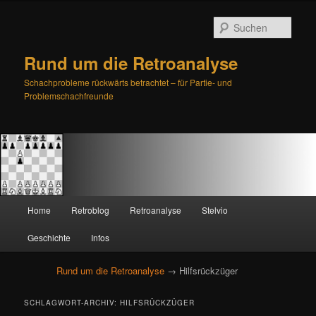
Such
Rund um die Retroanalyse
Schachprobleme rückwärts betrachtet – für Partie- und
Problemschachfreunde
H
Home
Retroblog
Retroanalyse
Stelvio
Zum
Zum
a
u
Geschichte
Infos
primären
sekundären
p
t
Rund um die Retroanalyse
→ Hilfsrückzüger
Inhalt
Inhalt
m
e
springen
springen
SCHLAGWORT-ARCHIV:
HILFSRÜCKZÜGER
n