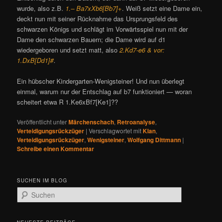
wurde, also z.B.
1.– Ba7xXb6[Bb7]+
. Weiß setzt eine Dame ein,
deckt nun mit seiner Rücknahme das Ursprungsfeld des
schwarzen Königs und schlägt im Vorwärtsspiel nun mit der
Dame den schwarzen Bauern; die Dame wird auf d1
wiedergeboren und setzt matt, also
2.Kd7-e6 & vor:
1.DxB[Dd1]#
.
Ein hübscher Kindergarten-Wenigsteiner! Und nun überlegt
einmal, warum nur der Entschlag auf b7 funktioniert — woran
scheitert etwa R 1.Ke6xBf7[Ke1]??
Veröffentlicht unter
Märchenschach
,
Retroanalyse
,
Verteidigungsrückzüger
|
Verschlagwortet mit
Klan
,
Verteidigungsrückzüger
,
Wenigsteiner
,
Wolfgang Dittmann
|
Schreibe einen Kommentar
SUCHEN IM BLOG
S
u
c
h