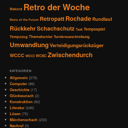
Retro der Woche
Rekord
Rochade
Retropatt
Rundlauf
Retro of the Future
Rückkehr
Schachschutz
Tempospiel
Task
Thematurnier
Tempozug
Turnierausschreibung
Umwandlung
Verteidigungsrückzüger
Zwischendurch
WCCC
WCSC
WCCI
KATEGORIEN
Allgemein
(279)
Computer
(86)
Geschichte
(17)
Glückwunsch
(2)
Konstruktion
(60)
Literatur
(246)
Lösen
(75)
Märchenschach
(233)
Nachruf
(3)