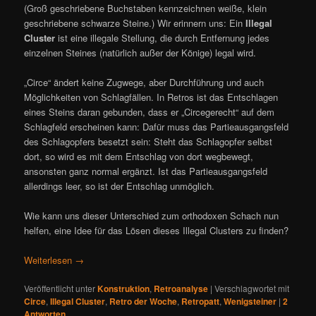
(Groß geschriebene Buchstaben kennzeichnen weiße, klein
geschriebene schwarze Steine.) Wir erinnern uns: Ein
Illegal
Cluster
ist eine illegale Stellung, die durch Entfernung jedes
einzelnen Steines (natürlich außer der Könige) legal wird.
„Circe“ ändert keine Zugwege, aber Durchführung und auch
Möglichkeiten von Schlagfällen. In Retros ist das Entschlagen
eines Steins daran gebunden, dass er „Circegerecht“ auf dem
Schlagfeld erscheinen kann: Dafür muss das Partieausgangsfeld
des Schlagopfers besetzt sein: Steht das Schlagopfer selbst
dort, so wird es mit dem Entschlag von dort wegbewegt,
ansonsten ganz normal ergänzt. Ist das Partieausgangsfeld
allerdings leer, so ist der Entschlag unmöglich.
Wie kann uns dieser Unterschied zum orthodoxen Schach nun
helfen, eine Idee für das Lösen dieses Illegal Clusters zu finden?
Weiterlesen
→
Veröffentlicht unter
Konstruktion
,
Retroanalyse
|
Verschlagwortet mit
Circe
,
Illegal Cluster
,
Retro der Woche
,
Retropatt
,
Wenigsteiner
|
2
Antworten