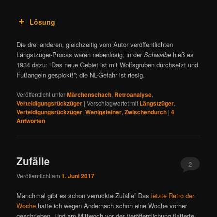
Lösung
Die drei anderen, gleichzeitig vom Autor veröffentlichten
Längstzüger-Procas waren nebenlösig, in der
Schwalbe
hieß es
1934 dazu: “Das neue Gebiet ist mit Wolfsgruben durchsetzt und
Fußangeln gespickt!”; die NL-Gefahr ist riesig.
Veröffentlicht unter
Märchenschach
,
Retroanalyse
,
Verteidigungsrückzüger
|
Verschlagwortet mit
Längstzüger
,
Verteidigungsrückzüger
,
Wenigsteiner
,
Zwischendurch
|
4
Antworten
Zufälle
2
Veröffentlicht am
1. Juni 2017
Manchmal gibt es schon verrückte Zufälle! Das
letzte Retro der
Woche
hatte ich wegen Andernach schon eine Woche vorher
geschrieben. Und am Mittwoch vor der Veröffentlichung flatterte