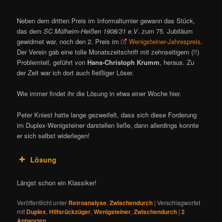
Neben dem dritten Preis im Informalturnier gewann das Stück,
das dem
SC Mülheim-Heißen 1908/31 e.V
. zum 75. Jubiläum
gewidmet war, noch den 2. Preis im
Wenigsteiner-Jahrespreis
.
Der Verein gab eine tolle Monatszeitschrift mit zehnseitigem (!!)
Problemteil, geführt von
Hans-Christoph Krumm
, heraus. Zu
der Zeit war ich dort auch fleißiger Löser.
Wie immer findet ihr die Lösung in etwa einer Woche hier.
Peter Kniest hatte lange gezweifelt, dass sich diese Forderung
im Duplex-Wenigsteiner darstellen ließe, dann allerdings konnte
er sich selbst widerlegen!
Lösung
Längst schon ein Klassiker!
Veröffentlicht unter
Retroanalyse
,
Zwischendurch
|
Verschlagwortet
mit
Duplex
,
Hilfsrückzüger
,
Wenigsteiner
,
Zwischendurch
|
2
Antworten