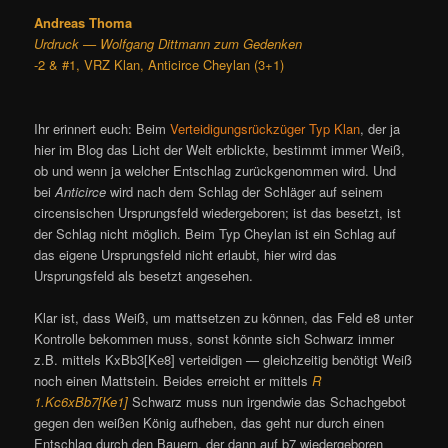
Andreas Thoma
Urdruck — Wolfgang Dittmann zum Gedenken
-2 & #1, VRZ Klan, Anticirce Cheylan (3+1)
Ihr erinnert euch: Beim
Verteidigungsrückzüger Typ Klan
, der ja
hier im Blog das Licht der Welt erblickte, bestimmt immer Weiß,
ob und wenn ja welcher Entschlag zurückgenommen wird. Und
bei
Anticirce
wird nach dem Schlag der Schläger auf seinem
circensischen Ursprungsfeld wiedergeboren; ist das besetzt, ist
der Schlag nicht möglich. Beim Typ Cheylan ist ein Schlag auf
das eigene Ursprungsfeld nicht erlaubt, hier wird das
Ursprungsfeld als besetzt angesehen.
Klar ist, dass Weiß, um mattsetzen zu können, das Feld e8 unter
Kontrolle bekommen muss, sonst könnte sich Schwarz immer
z.B. mittels KxBb3[Ke8] verteidigen — gleichzeitig benötigt Weiß
noch einen Mattstein. Beides erreicht er mittels
R
1.Kc6xBb7[Ke1]
Schwarz muss nun irgendwie das Schachgebot
gegen den weißen König aufheben, das geht nur durch einen
Entschlag durch den Bauern, der dann auf b7 wiedergeboren