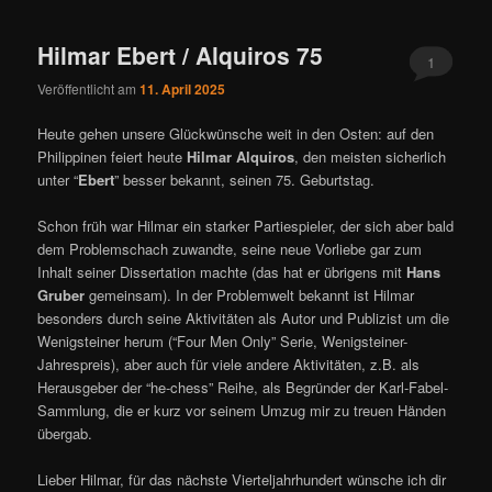
ü
Hilmar Ebert / Alquiros 75
1
Veröffentlicht am
11. April 2025
Heute gehen unsere Glückwünsche weit in den Osten: auf den
Philippinen feiert heute
Hilmar Alquiros
, den meisten sicherlich
unter “
Ebert
” besser bekannt, seinen 75. Geburtstag.
Schon früh war Hilmar ein starker Partiespieler, der sich aber bald
dem Problemschach zuwandte, seine neue Vorliebe gar zum
Inhalt seiner Dissertation machte (das hat er übrigens mit
Hans
Gruber
gemeinsam). In der Problemwelt bekannt ist Hilmar
besonders durch seine Aktivitäten als Autor und Publizist um die
Wenigsteiner herum (“Four Men Only” Serie, Wenigsteiner-
Jahrespreis), aber auch für viele andere Aktivitäten, z.B. als
Herausgeber der “he-chess” Reihe, als Begründer der Karl-Fabel-
Sammlung, die er kurz vor seinem Umzug mir zu treuen Händen
übergab.
Lieber Hilmar, für das nächste Vierteljahrhundert wünsche ich dir