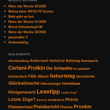
NEUESTE BEITRÄGE
e
Retro der Woche 32/2026
n
Retros beim WFCC-70 Turnier
Bald geht es los!
Retro der Woche 31/2026
Bernd Schwarzkopf 80
Retro der Woche 30/2026
pacemaker 2
Siebenstellig
SCHLAGWORTE
Andernach
Anticirce
Bahnung
Allumwandlung
Beweispartie
Ceriani-Frolkin
Die Schwalbe
en passant
Geburtstag
FIDE-Album
feenschach
Geschichte
Glückwünsche
Homebase
Hilfsrückzüger
Lesetipp
Königsmarsch
Letzter Zug?
Letzte Züge?
Phönix
neudeutsch
Nachruf
Pronkin
Preisbericht
Platzwechsel
Prentos