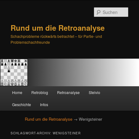
Such
Rund um die Retroanalyse
Schachprobleme rückwärts betrachtet – für Partie- und
Problemschachfreunde
H
Home
Retroblog
Retroanalyse
Stelvio
Zum
Zum
a
u
Geschichte
Infos
primären
sekundären
p
t
Rund um die Retroanalyse
→ Wenigsteiner
Inhalt
Inhalt
m
e
springen
springen
SCHLAGWORT-ARCHIV:
WENIGSTEINER
n