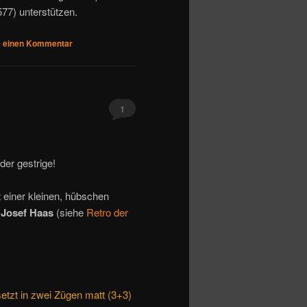
577) unterstützen.
e einen Kommentar
1
der gestrige!
t einer kleinen, hübschen
n
Josef Haas
(siehe
Retro der
tzt in zwei Zügen matt (3+3)