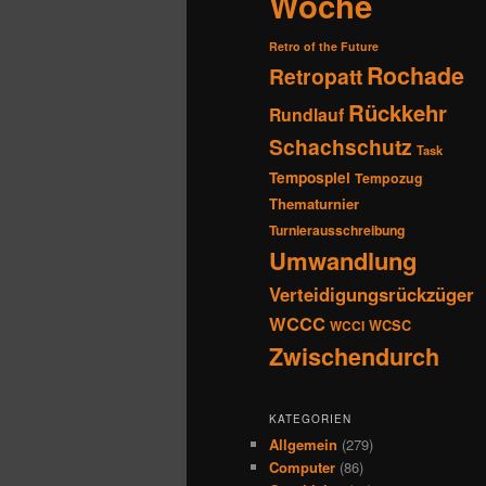
Woche
Retro of the Future
Rochade
Retropatt
Rückkehr
Rundlauf
Schachschutz
Task
Tempospiel
Tempozug
Thematurnier
Turnierausschreibung
Umwandlung
Verteidigungsrückzüger
WCCC
WCSC
WCCI
Zwischendurch
KATEGORIEN
Allgemein
(279)
Computer
(86)