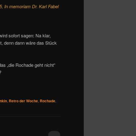
 In memoriam Dr. Karl Fabel
wird sofort sagen: Na klar,
cht, denn dann wäre das Stück
as „die Rochade geht nicht“
?
nkin
,
Retro der Woche
,
Rochade
,