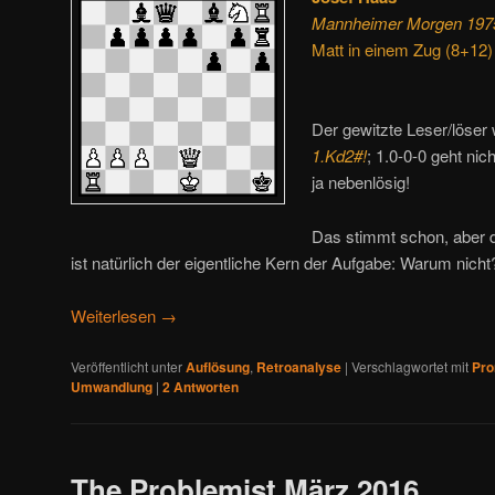
Mannheimer Morgen 1975,
Matt in einem Zug (8+12)
Der gewitzte Leser/löser 
1.Kd2#!
; 1.0-0-0 geht ni
ja nebenlösig!
Das stimmt schon, aber d
ist natürlich der eigentliche Kern der Aufgabe: Warum nicht
Weiterlesen
→
Veröffentlicht unter
Auflösung
,
Retroanalyse
|
Verschlagwortet mit
Pro
Umwandlung
|
2
Antworten
The Problemist März 2016