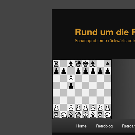
Rund um die 
Schachprobleme rückwärts betr
H
Home
Retroblog
Retroa
Zum
Zum
a