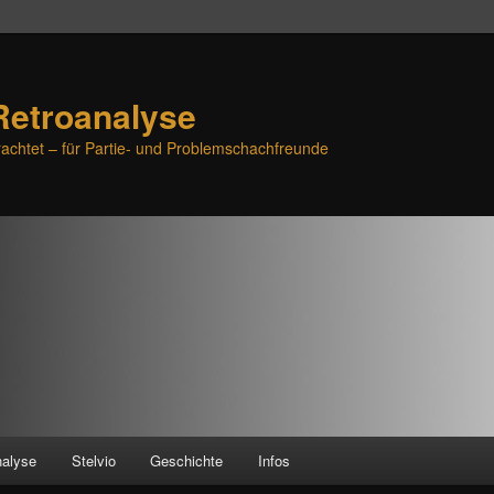
Retroanalyse
achtet – für Partie- und Problemschachfreunde
nalyse
Stelvio
Geschichte
Infos