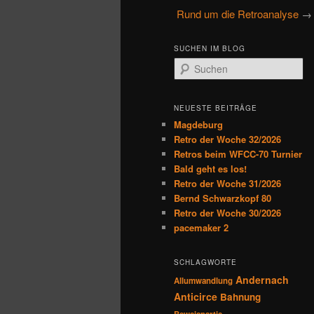
u
Rund um die Retroanalyse
primären
sekundären
p
t
Inhalt
Inhalt
SUCHEN IM BLOG
m
S
e
u
springen
springen
n
c
h
ü
NEUESTE BEITRÄGE
e
Magdeburg
n
Retro der Woche 32/2026
Retros beim WFCC-70 Turnier
Bald geht es los!
Retro der Woche 31/2026
Bernd Schwarzkopf 80
Retro der Woche 30/2026
pacemaker 2
SCHLAGWORTE
Andernach
Allumwandlung
Anticirce
Bahnung