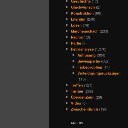
Geschichte
(17)
Glückwunsch
(2)
Konstruktion
(60)
Literatur
(246)
Lösen
(76)
Märchenschach
(233)
Nachruf
(3)
Partie
(6)
Retroanalyse
(1.370)
Auflösung
(304)
Beweispartie
(662)
Färbeproblem
(14)
Verteidigungsrückzüger
(110)
Treffen
(121)
Turnier
(288)
ÜberdenZaun
(28)
Video
(6)
Zwischendurch
(198)
ARCHIV