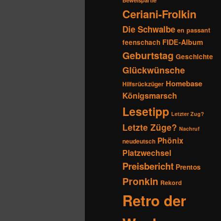
Beweispartie
Ceriani-Frolkin
Die Schwalbe
en passant
FIDE-Album
feenschach
Geburtstag
Geschichte
Glückwünsche
Homebase
Hilfsrückzüger
Königsmarsch
Lesetipp
Letzter Zug?
Letzte Züge?
Nachruf
Phönix
neudeutsch
Platzwechsel
Preisbericht
Prentos
Pronkin
Rekord
Retro der