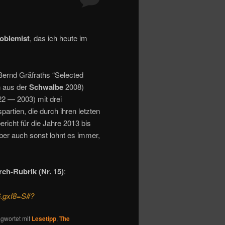
oblemist
, das ich heute im
ernd Gräfraths “Selected
n aus der
Schwalbe
2008)
22 — 2003) mit drei
partien, die durch ihren letzten
richt für die Jahre 2013 bis
ber auch sonst lohnt es immer,
ch-Rubrik (Nr. 15)
:
 6.gxf8=S#?
gwortet mit
Lesetipp
,
The