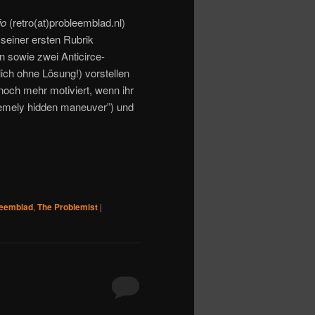
io
(retro(at)probleemblad.nl)
seiner ersten Rubrik
en sowie zwei Anticirce-
lich ohne Lösung!) vorstellen
 noch mehr motiviert, wenn ihr
xtremely hidden maneuver”) und
leemblad
,
The Problemist
|