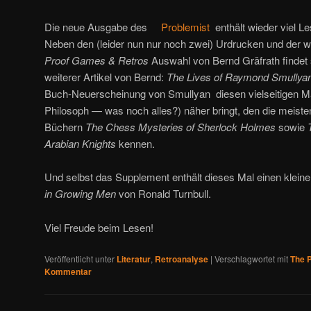
Die neue Ausgabe des
Problemist
enthält wieder viel Le
Neben den (leider nun nur noch zwei) Urdrucken und der 
Proof Games & Retros
Auswahl von Bernd Gräfrath findet s
weiterer Artikel von Bernd:
The Lives of Raymond Smullya
Buch-Neuerscheinung von Smullyan diesen vielseitigen Ma
Philosoph — was noch alles?) näher bringt, den die meiste
Büchern
The Chess Mysteries of Sherlock Holmes
sowie
Arabian Knights
kennen.
Und selbst das Supplement enthält dieses Mal einen klein
in Growing Men
von Ronald Turnbull.
Viel Freude beim Lesen!
Veröffentlicht unter
Literatur
,
Retroanalyse
|
Verschlagwortet mit
The 
Kommentar