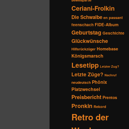
Beweispartie
Ceriani-Frolkin
Die Schwalbe
en passant
FIDE-Album
feenschach
Geburtstag
Geschichte
Glückwünsche
Homebase
Hilfsrückzüger
Königsmarsch
Lesetipp
Letzter Zug?
Letzte Züge?
Nachruf
Phönix
neudeutsch
Platzwechsel
Preisbericht
Prentos
Pronkin
Rekord
Retro der