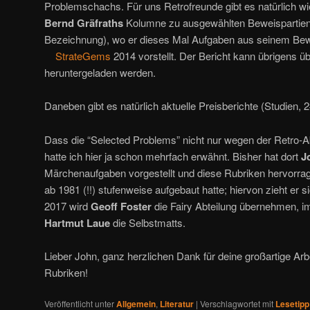
Problemschachs. Für uns Retrofreunde gibt es natürlich w
Bernd Gräfraths
Kolumne zu ausgewählten Beweispartien un
Bezeichnung), wo er dieses Mal Aufgaben aus seinem Bewei
StrateGems
2014 vorstellt. Der Bericht kann übrigens ü
heruntergeladen werden.
Daneben gibt es natürlich aktuelle Preisberichte (Studien, 2
Dass die “Selected Problems” nicht nur wegen der Retro-Abt
hatte ich hier ja schon mehrfach erwähnt. Bisher hat dort
J
Märchenaufgaben vorgestellt und diese Rubriken hervorrag
ab 1981 (!!) stufenweise aufgebaut hatte; hiervon zieht er 
2017 wird
Geoff Foster
die Fairy Abteilung übernehmen, i
Hartmut Laue
die Selbstmatts.
Lieber John, ganz herzlichen Dank für deine großartige Arb
Rubriken!
Veröffentlicht unter
Allgemein
,
Literatur
|
Verschlagwortet mit
Lesetipp