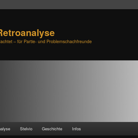
Retroanalyse
achtet – für Partie- und Problemschachfreunde
nalyse
Stelvio
Geschichte
Infos