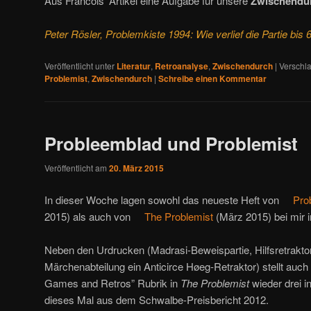
Aus Francois’ Artikel eine Aufgabe für unsere
Zwischendur
Peter Rösler, Problemkiste 1994: Wie verlief die Partie bis
Veröffentlicht unter
Literatur
,
Retroanalyse
,
Zwischendurch
|
Verschla
Problemist
,
Zwischendurch
|
Schreibe einen Kommentar
Probleemblad und Problemist
Veröffentlicht am
20. März 2015
In dieser Woche lagen sowohl das neueste Heft von
Pro
2015) als auch von
The Problemist
(März 2015) bei mir i
Neben den Urdrucken (Madrasi-Beweispartie, Hilfsretraktor
Märchenabteilung ein Anticirce Høeg-Retraktor) stellt auch
Games and Retros” Rubrik in
The Problemist
wieder drei i
dieses Mal aus dem Schwalbe-Preisbericht 2012.