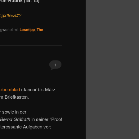
ch-Rubrik (Nr. 15)
:
 6.gxf8=S#?
gwortet mit
Lesetipp
,
The
1
bleemblad
(Januar bis März
m Briefkasten.
 sowie in der
Bernd Gräfrath
in seiner “Proof
nteressante Aufgaben vor;