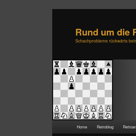
Rund um die 
Schachprobleme rückwärts betr
H
Home
Retroblog
Retroa
Zum
Zum
a