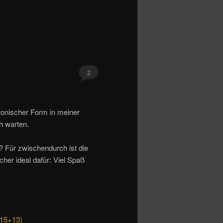
2
ronischer Form in meiner
h warten.
en? Für zwischendurch ist die
er ideal dafür: Viel Spaß
(15+13)