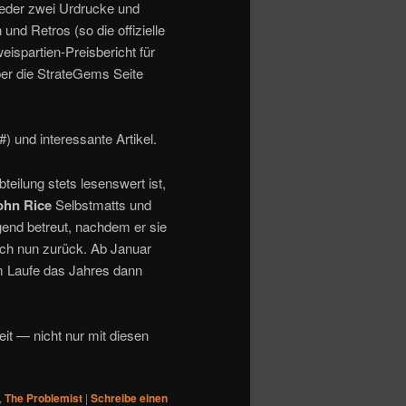
ieder zwei Urdrucke und
d Retros (so die offizielle
spartien-Preisbericht für
ber die StrateGems Seite
#) und interessante Artikel.
eilung stets lesenswert ist,
ohn Rice
Selbstmatts und
end betreut, nachdem er sie
sich nun zurück. Ab Januar
m Laufe das Jahres dann
eit — nicht nur mit diesen
,
The Problemist
|
Schreibe einen