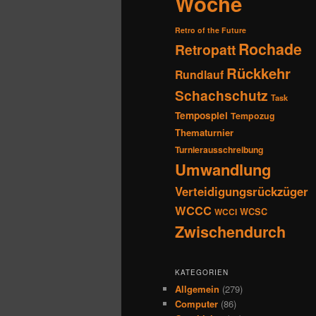
Woche
Retro of the Future
Rochade
Retropatt
Rückkehr
Rundlauf
Schachschutz
Task
Tempospiel
Tempozug
Thematurnier
Turnierausschreibung
Umwandlung
Verteidigungsrückzüger
WCCC
WCSC
WCCI
Zwischendurch
KATEGORIEN
Allgemein
(279)
Computer
(86)