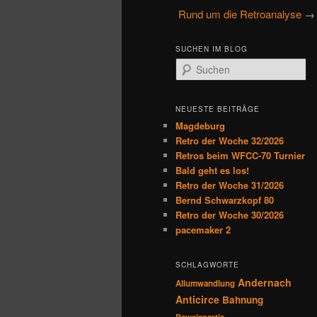
u
Rund um die Retroanalyse
→ 
primären
sekundären
p
t
Inhalt
Inhalt
SUCHEN IM BLOG
m
S
e
u
springen
springen
n
c
h
ü
NEUESTE BEITRÄGE
e
Magdeburg
n
Retro der Woche 32/2026
Retros beim WFCC-70 Turnier
Bald geht es los!
Retro der Woche 31/2026
Bernd Schwarzkopf 80
Retro der Woche 30/2026
pacemaker 2
SCHLAGWORTE
Andernach
Allumwandlung
Anticirce
Bahnung