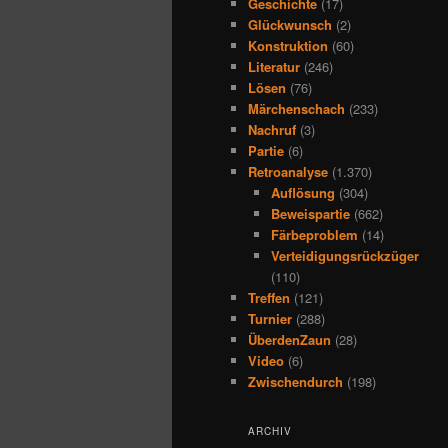
Geschichte
(17)
Glückwunsch
(2)
Konstruktion
(60)
Literatur
(246)
Lösen
(76)
Märchenschach
(233)
Nachruf
(3)
Partie
(6)
Retroanalyse
(1.370)
Auflösung
(304)
Beweispartie
(662)
Färbeproblem
(14)
Verteidigungsrückzüger
(110)
Treffen
(121)
Turnier
(288)
ÜberdenZaun
(28)
Video
(6)
Zwischendurch
(198)
ARCHIV