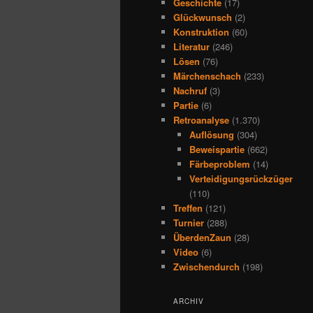
Geschichte
(17)
Glückwunsch
(2)
Konstruktion
(60)
Literatur
(246)
Lösen
(76)
Märchenschach
(233)
Nachruf
(3)
Partie
(6)
Retroanalyse
(1.370)
Auflösung
(304)
Beweispartie
(662)
Färbeproblem
(14)
Verteidigungsrückzüger
(110)
Treffen
(121)
Turnier
(288)
ÜberdenZaun
(28)
Video
(6)
Zwischendurch
(198)
ARCHIV