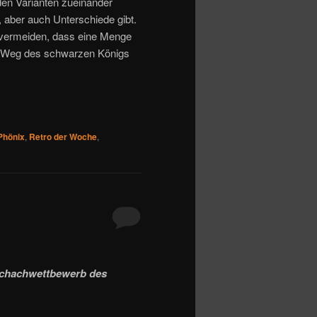
iden Varianten zueinander
, aber auch Unterschiede gibt.
ht vermeiden, dass eine Menge
den Weg des schwarzen Königs
Phönix
,
Retro der Woche
,
schachwettbewerb des