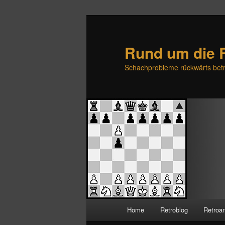
Rund um die 
Schachprobleme rückwärts betr
H
Home
Retroblog
Retroa
Zum
Zum
a