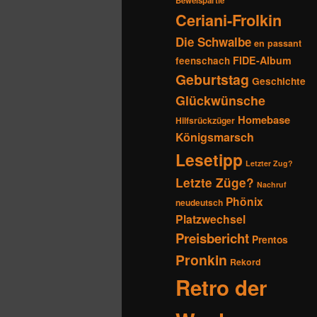
Beweispartie
Ceriani-Frolkin
Die Schwalbe
en passant
FIDE-Album
feenschach
Geburtstag
Geschichte
Glückwünsche
Homebase
Hilfsrückzüger
Königsmarsch
Lesetipp
Letzter Zug?
Letzte Züge?
Nachruf
Phönix
neudeutsch
Platzwechsel
Preisbericht
Prentos
Pronkin
Rekord
Retro der