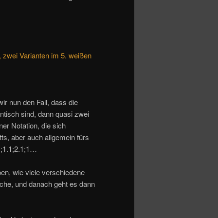
, zwei Varianten im 5. weißen
ir nun den Fall, dass die
entisch sind, dann quasi zwei
ner Notation, die sich
tts, aber auch allgemein fürs
1;1.1;2.1;1…
ben, wie viele verschiedene
iche, und danach geht es dann