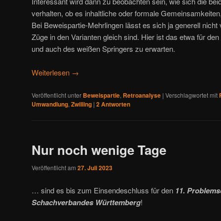
Interessant wird dann zu beobachten sein, wie sich die be
verhalten, ob es inhaltliche oder formale Gemeinsamkeiten
Bei Beweispartie-Mehrlingen lässt es sich ja generell nic
Züge in den Varianten gleich sind. Hier ist das etwa für 
und auch des weißen Springers zu erwarten.
Weiterlesen
→
Veröffentlicht unter
Beweispartie
,
Retroanalyse
|
Verschlagwortet mit
Umwandlung
,
Zwilling
|
2
Antworten
Nur noch wenige Tage
Veröffentlicht am
27. Juli 2023
… sind es bis zum Einsendeschluss für den
11. Problem
Schachverbandes Württemberg
!