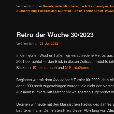
Veröffentlicht unter
Beweispartie
,
Märchenschach
,
Retroanalyse
,
Tur
Ausschreibug
,
Fuddled Men
,
Murfatlar-Turnier
,
Thematurnier
,
WCC
Retro der Woche 30/2023
Veröffentlicht am
23. Juli 2023
In den letzten Wochen hatten wir verschiedene Retros aus
2001 betrachtet — den Blick in diesen Zeitraum möchte ich
Blicken in
feenschach
und
StrateGems
.
Beginnen wir mit dem
feenschach
-Turnier für 2000, dem e
Jahr 1999 noch zugeschlagen wurden, die nicht den versch
Jubiläumsturniers mit Märchenbeweispartien zugeordnet w
Beginen wir heute mit den klassischen Retros des Jahres 
beurteilen hatte. Den ersten Preis dieser Abteilung von
Ale