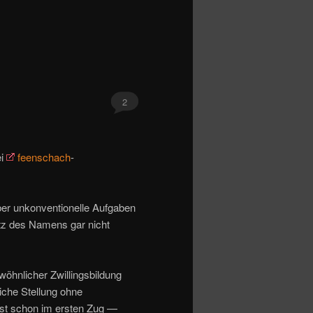
2
ei
feenschach
-
ber unkonventionelle Aufgaben
tz des Namens gar nicht
öhnlicher Zwillingsbildung
eiche Stellung ohne
ist schon im ersten Zug —