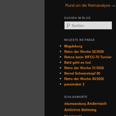
u
Rund um die Retroanalyse
primären
sekundären
p
t
Inhalt
Inhalt
SUCHEN IM BLOG
m
S
e
u
springen
springen
n
c
h
ü
NEUESTE BEITRÄGE
e
Magdeburg
n
Retro der Woche 32/2026
Retros beim WFCC-70 Turnier
Bald geht es los!
Retro der Woche 31/2026
Bernd Schwarzkopf 80
Retro der Woche 30/2026
pacemaker 2
SCHLAGWORTE
Andernach
Allumwandlung
Anticirce
Bahnung