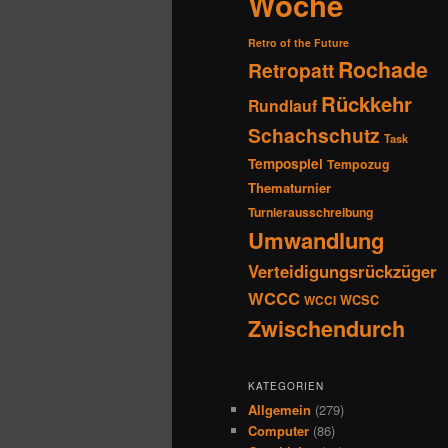
Woche
Retro of the Future
Rochade
Retropatt
Rückkehr
Rundlauf
Schachschutz
Task
Tempospiel
Tempozug
Thematurnier
Turnierausschreibung
Umwandlung
Verteidigungsrückzüger
WCCC
WCSC
WCCI
Zwischendurch
KATEGORIEN
Allgemein
(279)
Computer
(86)