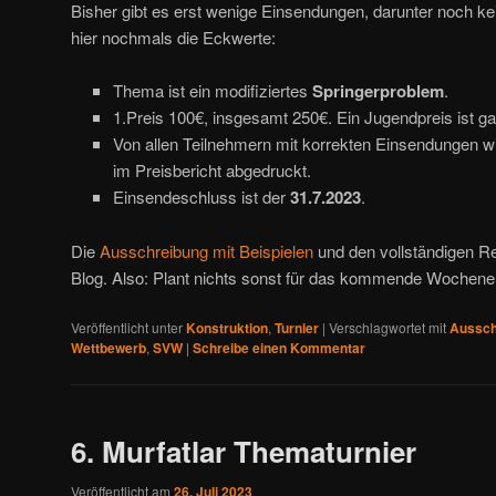
Bisher gibt es erst wenige Einsendungen, darunter noch k
hier nochmals die Eckwerte:
Thema ist ein modifiziertes
Springerproblem
.
1.Preis 100€, insgesamt 250€. Ein Jugendpreis ist gar
Von allen Teilnehmern mit korrekten Einsendungen w
im Preisbericht abgedruckt.
Einsendeschluss ist der
31.7.2023
.
Die
Ausschreibung mit Beispielen
und den vollständigen Reg
Blog. Also: Plant nichts sonst für das kommende Wochene
Veröffentlicht unter
Konstruktion
,
Turnier
|
Verschlagwortet mit
Aussch
Wettbewerb
,
SVW
|
Schreibe einen Kommentar
6. Murfatlar Thematurnier
Veröffentlicht am
26. Juli 2023