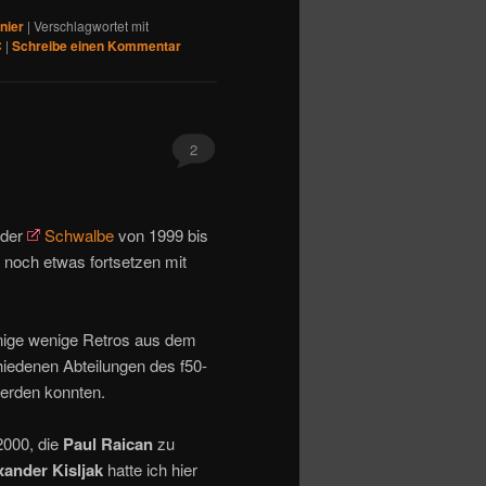
nier
|
Verschlagwortet mit
C
|
Schreibe einen Kommentar
2
 der
Schwalbe
von 1999 bis
 noch etwas fortsetzen mit
inige wenige Retros aus dem
iedenen Abteilungen des f50-
erden konnten.
2000, die
Paul Raican
zu
xander Kisljak
hatte ich hier