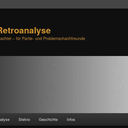
Retroanalyse
achtet – für Partie- und Problemschachfreunde
nalyse
Stelvio
Geschichte
Infos