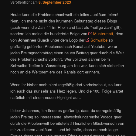
Veröffentlicht am
8. September 2023
Heute kann die Problemschachwelt ein tolles Jubiläum feiern!
Nein, ich meine nicht den krummen Geburtstag dieses Blogs
(auch wenn die Zahl 11 im Rheinland fast als “heilige Zahl” gilt).
sondern ich meine die hundertste Folge von
Mustermatt
, dem
von
Johannes Quack
unter dem Logo der
Schwalbe
so
großartig geführten Problemschach-Kanal auf Youtube, wo er
jeden Freitagnachmittag einen neuen Beitrag quer durch die Welt
des Problemschachs vorführt. Wer vor zwei Jahren beim
Schwalbe-Treffen in Wasserburg am Inn war, kann sich sicherlich
noch an die Weltpremiere des Kanals dort erinnern.
Wenn ihr bisher noch nicht regeläßig dort vorbeischaut, so kann
ich euch das nur sehr ans Herz legen. Und die 100. Folge wartet
natürlich mit einem neuen Highlight auf…
Lieber Johannes, ich finde es großartig, dass du so regelmäßig
jeden Freitag so interessante, abwechslungsreiche Videos quer
durch die Problemwelt bereitstellst! Herzlichen Glückwunsch von
mir zu diesem Jubiläum — und ich hoffe, dass du noch lange
Freude daran hast, viele weitere Filme zu produzieren, die uns so