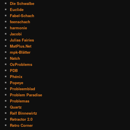
Die Schwalbe
Euclide
Fabel-Schach
feenschach
harmonie
Jacobi
Julias Fairies
MatPlus.Net
mpk-Blätter
Natch
OzProblems
PDB
Phénix
Popeye
Probleemblad
Problem Paradise
Problemas
Quartz
Ralf Binnewirtz
Retractor 2.0
Retro Corner