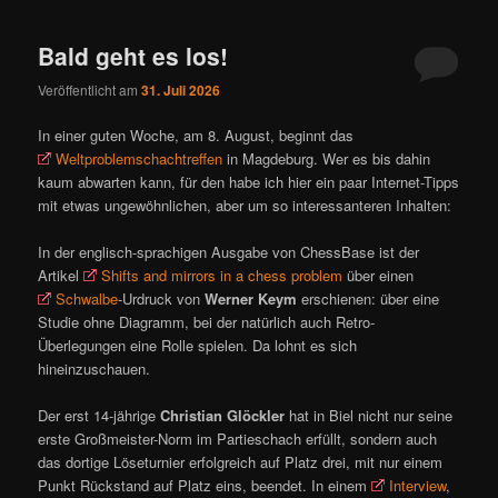
ü
Bald geht es los!
Veröffentlicht am
31. Juli 2026
In einer guten Woche, am 8. August, beginnt das
Weltproblemschachtreffen
in Magdeburg. Wer es bis dahin
kaum abwarten kann, für den habe ich hier ein paar Internet-Tipps
mit etwas ungewöhnlichen, aber um so interessanteren Inhalten:
In der englisch-sprachigen Ausgabe von ChessBase ist der
Artikel
Shifts and mirrors in a chess problem
über einen
Schwalbe
-Urdruck von
Werner Keym
erschienen: über eine
Studie ohne Diagramm, bei der natürlich auch Retro-
Überlegungen eine Rolle spielen. Da lohnt es sich
hineinzuschauen.
Der erst 14-jährige
Christian Glöckler
hat in Biel nicht nur seine
erste Großmeister-Norm im Partieschach erfüllt, sondern auch
das dortige Löseturnier erfolgreich auf Platz drei, mit nur einem
Punkt Rückstand auf Platz eins, beendet. In einem
Interview
,