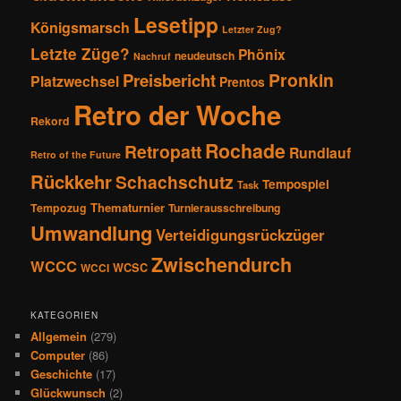
Lesetipp
Königsmarsch
Letzter Zug?
Letzte Züge?
Phönix
neudeutsch
Nachruf
Pronkin
Preisbericht
Platzwechsel
Prentos
Retro der Woche
Rekord
Rochade
Retropatt
Rundlauf
Retro of the Future
Rückkehr
Schachschutz
Tempospiel
Task
Thematurnier
Tempozug
Turnierausschreibung
Umwandlung
Verteidigungsrückzüger
Zwischendurch
WCCC
WCSC
WCCI
KATEGORIEN
Allgemein
(279)
Computer
(86)
Geschichte
(17)
Glückwunsch
(2)