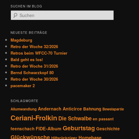
SUCHEN IM BLOG
S
u
c
h
NEUESTE BEITRÄGE
e
Magdeburg
n
Retro der Woche 32/2026
Retros beim WFCC-70 Turnier
Bald geht es los!
Retro der Woche 31/2026
Bernd Schwarzkopf 80
Retro der Woche 30/2026
pacemaker 2
SCHLAGWORTE
Andernach
Anticirce
Bahnung
Allumwandlung
Beweispartie
Ceriani-Frolkin
Die Schwalbe
en passant
Geburtstag
FIDE-Album
feenschach
Geschichte
Glückwünsche
Homebase
Hilfsrückzüger