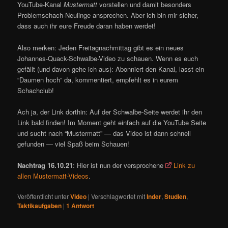
YouTube-Kanal
Mustermatt
vorstellen und damit besonders
Problemschach-Neulinge ansprechen. Aber ich bin mir sicher,
dass auch ihr eure Freude daran haben werdet!
Also merken: Jeden Freitagnachmittag gibt es ein neues
Johannes-Quack-Schwalbe-Video zu schauen. Wenn es euch
gefällt (und davon gehe ich aus): Abonniert den Kanal, lasst ein
“Daumen hoch” da, kommentiert, empfehlt es in eurem
Schachclub!
Ach ja, der Link dorthin: Auf der Schwalbe-Seite werdet ihr den
Link bald finden! Im Moment geht einfach auf die YouTube Seite
und sucht nach “Mustermatt” — das Video ist dann schnell
gefunden — viel Spaß beim Schauen!
Nachtrag 16.10.21
: Hier ist nun der versprochene
Link zu
allen Mustermatt-Videos
.
Veröffentlicht unter
Video
|
Verschlagwortet mit
Inder
,
Studien
,
Taktikaufgaben
|
1
Antwort