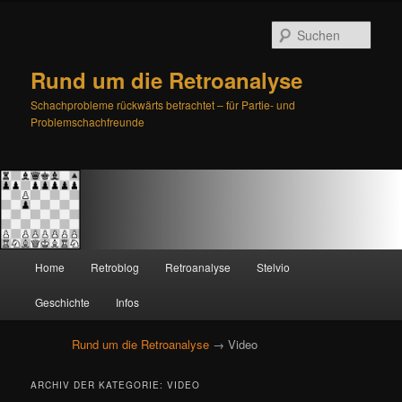
Such
Rund um die Retroanalyse
Schachprobleme rückwärts betrachtet – für Partie- und
Problemschachfreunde
H
Home
Retroblog
Retroanalyse
Stelvio
Zum
Zum
a
u
Geschichte
Infos
primären
sekundären
p
t
Rund um die Retroanalyse
→ Video
Inhalt
Inhalt
m
e
springen
springen
ARCHIV DER KATEGORIE:
VIDEO
n