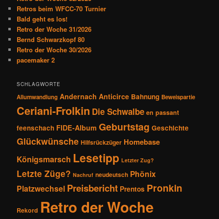
v
Retros beim WFCC-70 Turnier
i
Bald geht es los!
g
Retro der Woche 31/2026
a
Bernd Schwarzkopf 80
t
Retro der Woche 30/2026
i
pacemaker 2
o
n
SCHLAGWORTE
Andernach
Anticirce
Bahnung
Allumwandlung
Beweispartie
Ceriani-Frolkin
Die Schwalbe
en passant
Geburtstag
FIDE-Album
feenschach
Geschichte
Glückwünsche
Homebase
Hilfsrückzüger
Lesetipp
Königsmarsch
Letzter Zug?
Letzte Züge?
Phönix
neudeutsch
Nachruf
Pronkin
Preisbericht
Platzwechsel
Prentos
Retro der Woche
Rekord