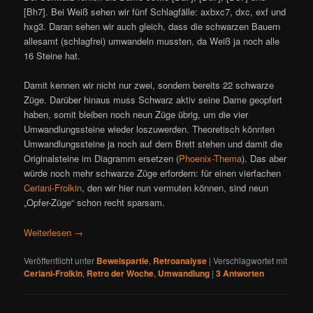
[Bh7]. Bei Weiß sehen wir fünf Schlagfälle: axbxc7, dxc, exf und
hxg3. Daran sehen wir auch gleich, dass die schwarzen Bauern
allesamt (schlagfrei) umwandeln mussten, da Weiß ja noch alle
16 Steine hat.
Damit kennen wir nicht nur zwei, sondern bereits 22 schwarze
Züge. Darüber hinaus muss Schwarz aktiv seine Dame geopfert
haben, somit bleiben noch neun Züge übrig, um die vier
Umwandlungssteine wieder loszuwerden. Theoretisch könnten
Umwandlungssteine ja noch auf dem Brett stehen und damit die
Originalsteine im Diagramm ersetzen (
Phoenix-Thema
). Das aber
würde noch mehr schwarze Züge erfordern: für einen vierfachen
Ceriani-Frolkin
, den wir hier nun vermuten können, sind neun
„Opfer-Züge“ schon recht sparsam.
Weiterlesen
→
Veröffentlicht unter
Beweispartie
,
Retroanalyse
|
Verschlagwortet mit
Ceriani-Frolkin
,
Retro der Woche
,
Umwandlung
|
3
Antworten