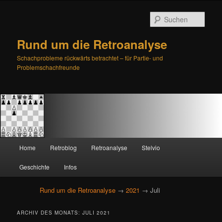
Such
Rund um die Retroanalyse
Schachprobleme rückwärts betrachtet – für Partie- und
Problemschachfreunde
H
Home
Retroblog
Retroanalyse
Stelvio
Zum
Zum
a
u
Geschichte
Infos
primären
sekundären
p
t
Rund um die Retroanalyse
→
2021
→ Juli
Inhalt
Inhalt
m
e
springen
springen
ARCHIV DES MONATS:
JULI 2021
n