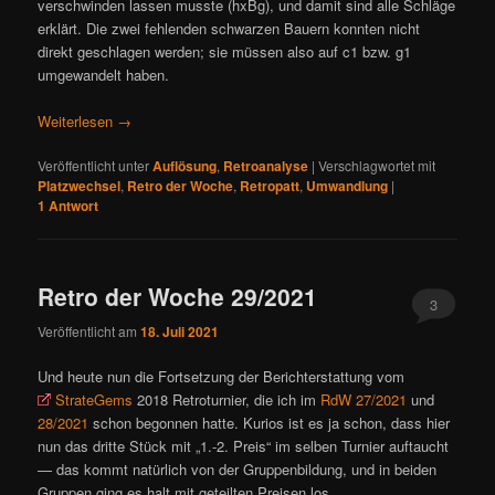
verschwinden lassen musste (hxBg), und damit sind alle Schläge
erklärt. Die zwei fehlenden schwarzen Bauern konnten nicht
direkt geschlagen werden; sie müssen also auf c1 bzw. g1
umgewandelt haben.
Weiterlesen
→
Veröffentlicht unter
Auflösung
,
Retroanalyse
|
Verschlagwortet mit
Platzwechsel
,
Retro der Woche
,
Retropatt
,
Umwandlung
|
1
Antwort
Retro der Woche 29/2021
3
Veröffentlicht am
18. Juli 2021
Und heute nun die Fortsetzung der Berichterstattung vom
StrateGems
2018 Retroturnier, die ich im
RdW 27/2021
und
28/2021
schon begonnen hatte. Kurios ist es ja schon, dass hier
nun das dritte Stück mit „1.-2. Preis“ im selben Turnier auftaucht
— das kommt natürlich von der Gruppenbildung, und in beiden
Gruppen ging es halt mit geteilten Preisen los…