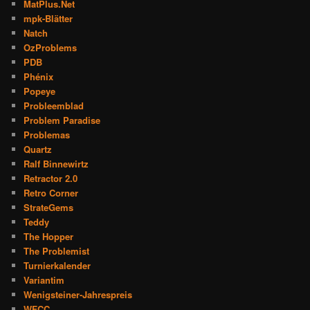
MatPlus.Net
mpk-Blätter
Natch
OzProblems
PDB
Phénix
Popeye
Probleemblad
Problem Paradise
Problemas
Quartz
Ralf Binnewirtz
Retractor 2.0
Retro Corner
StrateGems
Teddy
The Hopper
The Problemist
Turnierkalender
Variantim
Wenigsteiner-Jahrespreis
WFCC