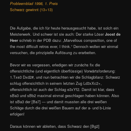
Probleemblad 1998, 1. Preis
Schwarz gewinnt (13+13)
Die Aufgabe, die ich für heute herausgesucht habe, ist solch ein
Meisterwerk. Und schwer ist sie auch: Der starke Löser
Joost de
Heer
schrieb in der PDB dazu: „Marvellous composition, one of
the most difficult retros ever, I think.“ Dennoch wollen wir einmal
versuchen, die prinzipielle Auflösung zu erarbeiten.
Bevor wir es vergessen, erledigen wir zunächs fix die
offensichtliche (und eigentlich überflüssige) Vorwärtsforderung:
1.Txe3 Dxd2#, und nun betrachten wir die Schlagbilanz: Schwarz
schlug offensichtlich in seinem letzten Zug Ld3xXc2+,
offensichtlich ist auch der Schlag e3xYf2. Damit ist klar, dass
sBa3 und sBb2 maximal einmal geschlagen haben können. Also
ist sBa3 der [Ba7] — und damit mussten alle drei weißen
Schläge durch die drei weißen Bauern auf der a- und b-Linie
erfolgen!
Daraus können wir ableiten, dass Schwarz den [Bg2]