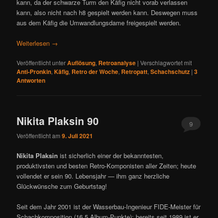
kann, da der schwarze Turm den Käfig nicht vorab verlassen
kann, also nicht nach h8 gespielt werden kann. Deswegen muss
aus dem Käfig die Umwandlungsdame freigespielt werden.
Weiterlesen
→
Veröffentlicht unter
Auflösung
,
Retroanalyse
|
Verschlagwortet mit
Anti-Pronkin
,
Käfig
,
Retro der Woche
,
Retropatt
,
Schachschutz
|
3
Antworten
Nikita Plaksin 90
9
Veröffentlicht am
9. Juli 2021
Nikita Plaksin
ist sicherlich einer der bekanntesten,
produktivsten und besten Retro-Komponisten aller Zeiten; heute
vollendet er sein 90. Lebensjahr — ihm ganz herzliche
Glückwünsche zum Geburtstag!
Seit dem Jahr 2001 ist der Wasserbau-Ingenieur FIDE-Meister für
Schachkomposition (16,5 Album-Punkte); bereits seit 1989 ist er