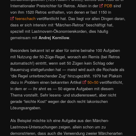
Internationaler Preisrichter für Retros. Allein in der
PDB
sind
von ihm 1520 Retros enthalten, von denen er fast 1150 in
feenschach
veröffentlicht hat. Das liegt vor allen Dingen daran,
dass er sich intensiv mit “Märchen-Retros” beschäftigt hat,
speziell mit Lastmovern-Ökonomierekorden, dies häufig
gemeinsam mit
Andrej Kornilow
.
Besonders bekannt ist er aber für seine beinahe 100 Aufgaben
mit Nutzung der 50-Züge-Regel, wonach ein Remis (bei Retros
automatisch!) eintritt, wenn seit 50 Zügen kein Schlag oder
Bauernzug stattgefunden hat — meist wird auch die Rochade als
“die Regel unterbrechender Zug” hinzugezählt. 1979 hat Plaksin
dazu in
Problem
einen bekannten Artikel
50×50
veröffentlicht,
in dem er — ihr ahnt es — 50 eigene Aufgaben mit diesem
Thema vorstellt. Sehr lesens- und studierenswert, aber nicht
gerade “leichte Kost” wegen der doch recht lakonischen
Lösungsangaben.
Als Beispiel möchte ich eine Aufgabe aus den Märchen-
Lastmove-Untersuchungen zeigen, allein schon um zu
demonstrieren, dass auch die Verwendung zweier Märchenarten