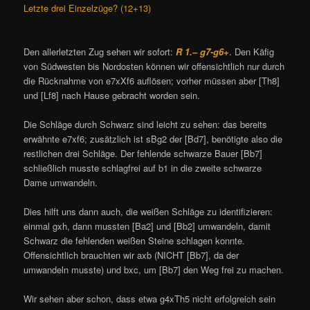
Letzte drei Einzelzüge? (12+13)
Den allerletzten Zug sehen wir sofort:
R 1.– g7-g6+
. Den Käfig
von Südwesten bis Nordosten können wir offensichtlich nur durch
die Rücknahme von e7xXf6 auflösen; vorher müssen aber [Th8]
und [Lf8] nach Hause gebracht worden sein.
Die Schläge durch Schwarz sind leicht zu sehen: das bereits
erwähnte e7xf6; zusätzlich ist sBg2 der [Bd7], benötigte also die
restlichen drei Schläge. Der fehlende schwarze Bauer [Bb7]
schließlich musste schlagfrei auf b1 in die zweite schwarze
Dame umwandeln.
Dies hilft uns dann auch, die weißen Schläge zu identifizieren:
einmal gxh, dann mussten [Ba2] und [Bb2] umwandeln, damit
Schwarz die fehlenden weißen Steine schlagen konnte.
Offensichtlich brauchten wir axb (NICHT [Bb7], da der
umwandeln musste) und bxc, um [Bb7] den Weg frei zu machen.
Wir sehen aber schon, dass etwa g4xTh5 nicht erfolgreich sein