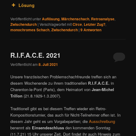
Lösung
Veröffentlicht unter
Auflösung
,
Märchenschach
,
Retroanalyse
,
Zwischendurch
|
Verschlagwortet mit
Circe
,
Letzter Zug?
,
monochromes Schach
,
Zwischendurch
|
9
Antworten
R.I.F.A.C.E. 2021
Veröffentlicht am
8. Juli 2021
Unsere französischen Problemschachfreunde treffen sich an
diesem Wochenende zu ihrem traditionellen
R.I.F.A.C.E.
in
Charenton-le-Pont (Paris), dem Heimatort von
Jean-Michel
Trillon
(21.8.1929-1.3.2007).
Traditionell gibt es bei diesem Treffen wieder ein Retro-
Kompositionsturnier, das auch für Nicht-Teilnehmer offen ist. In
diesem Jahr geht es um Vorgabepartien; die
Ausschreibung
benennt als
Einsendeschluss
den kommenden Sonntag
(11.7.21) 15 Uhr unserer Zeit. Dort findet ihr auch Hinweis zum