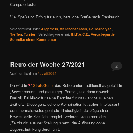
Computertesten.
Viel Spaß und Erfolg für euch, herzliche Grüße nach Frankreich!
Veröffentlicht unter
Allgemein
,
Märchenschach
,
Retroanalyse
,
Treffen
,
Turnier
|
Verschlagwortet mit
R.I.F.A.C.E.
,
Vorgabepartie
|
Schreibe einen Kommentar
Retro der Woche 27/2021
2
Veröffentlicht am
4. Juli 2021
Da wird in
StrateGems
das Retroturnier traditionell aufgeteilt in
„Beweispartien“ und (sonstige) „Retros“, und dann erwischt
Dmitrij Baibikov
für seine Berichte für das Jahr 2018 einen
Zwitter… Diese ganz seltene Kombination ist schon interessant,
denn normalerweise geht die Eindeutigkeit der Züge einer
Beweispartie ziemlich komplett verloren, wenn man den
„Zeitdruck“ aus der Stellung nimmt, die Auflösung ohne
Zugbeschränkung durchführt.