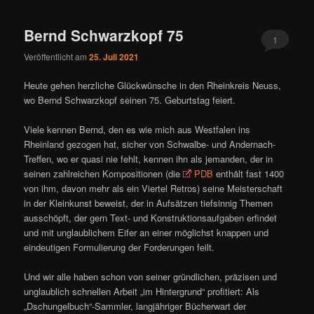
ü
Bernd Schwarzkopf 75
1
Veröffentlicht am
25. Juli 2021
Heute gehen herzliche Glückwünsche in den Rheinkreis Neuss,
wo Bernd Schwarzkopf seinen 75. Geburtstag feiert.
Viele kennen Bernd, den es wie mich aus Westfalen ins
Rheinland gezogen hat, sicher von Schwalbe- und Andernach-
Treffen, wo er quasi nie fehlt, kennen ihn als jemanden, der in
seinen zahlreichen Kompositionen (die
PDB
enthält fast 1400
von ihm, davon mehr als ein Viertel Retros) seine Meisterschaft
in der Kleinkunst beweist, der in Aufsätzen tiefsinnig Themen
ausschöpft, der gern Text- und Konstruktionsaufgaben erfindet
und mit unglaublichem Eifer an einer möglichst knappen und
eindeutigen Formulierung der Forderungen feilt.
Und wir alle haben schon von seiner gründlichen, präzisen und
unglaublich schnellen Arbeit „im Hintergrund“ profitiert: Als
„Dschungelbuch“-Sammler, langjähriger Bücherwart der