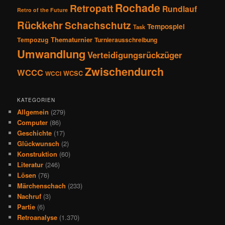
Rochade
Retropatt
Rundlauf
Retro of the Future
Rückkehr
Schachschutz
Tempospiel
Task
Thematurnier
Tempozug
Turnierausschreibung
Umwandlung
Verteidigungsrückzüger
Zwischendurch
WCCC
WCSC
WCCI
KATEGORIEN
Allgemein
(279)
Computer
(86)
Geschichte
(17)
Glückwunsch
(2)
Konstruktion
(60)
Literatur
(246)
Lösen
(76)
Märchenschach
(233)
Nachruf
(3)
Partie
(6)
Retroanalyse
(1.370)