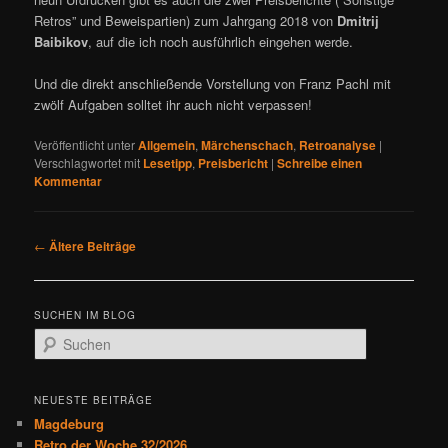
Retros” und Beweispartien) zum Jahrgang 2018 von
Dmitrij
Baibikov
, auf die ich noch ausführlich eingehen werde.
Und die direkt anschließende Vorstellung von Franz Pachl mit
zwölf Aufgaben solltet ihr auch nicht verpassen!
Veröffentlicht unter
Allgemein
,
Märchenschach
,
Retroanalyse
|
Verschlagwortet mit
Lesetipp
,
Preisbericht
|
Schreibe einen
Kommentar
B
←
Ältere Beiträge
e
i
t
SUCHEN IM BLOG
r
S
a
u
g
c
s
h
NEUESTE BEITRÄGE
n
e
Magdeburg
a
n
Retro der Woche 32/2026