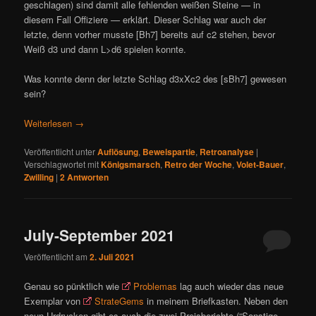
geschlagen) sind damit alle fehlenden weißen Steine — in
diesem Fall Offiziere — erklärt. Dieser Schlag war auch der
letzte, denn vorher musste [Bh7] bereits auf c2 stehen, bevor
Weiß d3 und dann L>d6 spielen konnte.
Was konnte denn der letzte Schlag d3xXc2 des [sBh7] gewesen
sein?
Weiterlesen
→
Veröffentlicht unter
Auflösung
,
Beweispartie
,
Retroanalyse
|
Verschlagwortet mit
Königsmarsch
,
Retro der Woche
,
Volet-Bauer
,
Zwilling
|
2
Antworten
July-September 2021
Veröffentlicht am
2. Juli 2021
Genau so pünktlich wie
Problemas
lag auch wieder das neue
Exemplar von
StrateGems
in meinem Briefkasten. Neben den
neun Urdrucken gibt es auch die zwei Preisberichte (“Sonstige